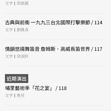
文字
梁銘越
|
古典與前衞 一九九三台北國際打擊樂節 / 114
文字
劉佩貞
|
情韻悠揚舞笛音 詹姆斯．高威長笛世界 / 117
文字
徐淑鈴
|
近期演出
埔里藝術季「花之宴」 / 118
文字
魚兒
|