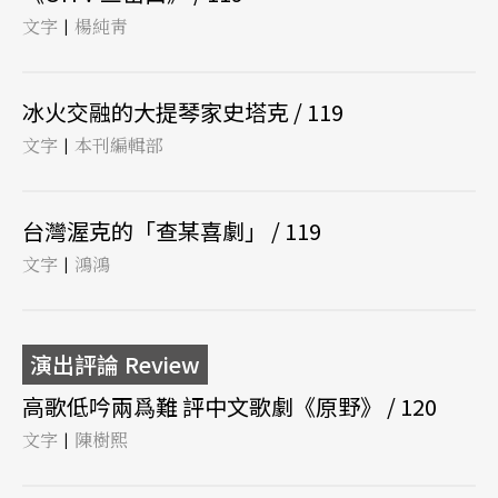
文字
楊純靑
|
冰火交融的大提琴家史塔克 / 119
文字
本刊編輯部
|
台灣渥克的「查某喜劇」 / 119
文字
鴻鴻
|
演出評論 Review
高歌低吟兩爲難 評中文歌劇《原野》 / 120
文字
陳樹熙
|