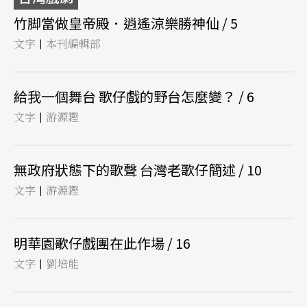
竹脚當做皇帝殿．逍遙涼樂勝神仙 / 5
文字
本刊編輯部
|
給我一個舞台 歌仔戲的野台怎麼變？ / 6
文字
游源鏗
|
無政府狀態下的歌聲 台灣老歌仔簡述 / 10
文字
游源鏗
|
明華園歌仔戲團在此作場 / 16
文字
劉培能
|