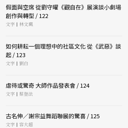
假面與空席 從劉守曜《觀自在》展演談小劇場
創作與轉型 / 122
文字
林文珮
|
如何耕耘一個理想中的社區文化 從《武惡》談
起 / 123
文字
劉白
|
虐待或驚奇 大師作品發表會 / 124
文字
蔡登法
|
古名伸／謝宗益舞蹈聯展的驚喜 / 125
文字
容大超
|