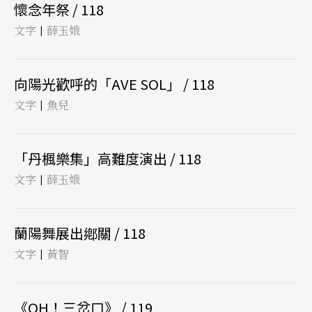
懷念年祭 / 118
文字
薛玉娥
|
向陽光歡呼的「AVE SOL」 / 118
文字
魚兒
|
「丹楓樂集」高難度演出 / 118
文字
薛玉娥
|
蘭陽舞展出鄕關 / 118
文字
黃智
|
《OH！三岔口》 / 119