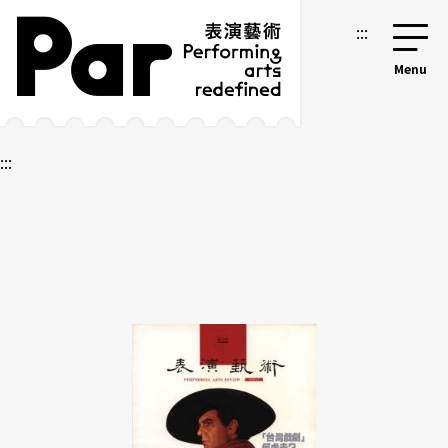
跳到主要內容區塊
網站導覽
:::
:::