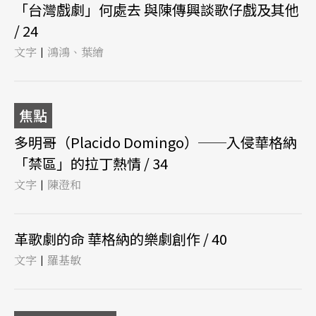
「台灣戲劇」何處去 與陳傳興談歌仔戲及其他
/ 24
文字
鴻鴻、葉繪
|
焦點
多明哥（Placido Domingo）──入侵華格納
「禁區」的拉丁熱情 / 34
文字
陳澄和
|
革歌劇的命 華格納的樂劇創作 / 40
文字
羅基敏
|