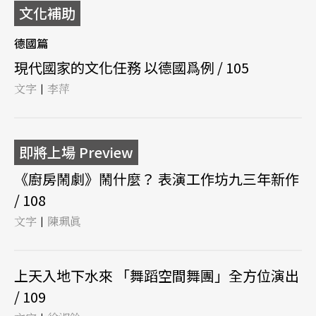
文化補助
德國篇
現代國家的文化任務 以德國爲例 / 105
文字
李萍
|
即將上場 Preview
《廚房鬧劇》鬧什麼？ 表演工作坊九三年新作
/ 108
文字
陳珮眞
|
上天入地下水來 「舞蹈空間舞團」全方位演出
/ 109