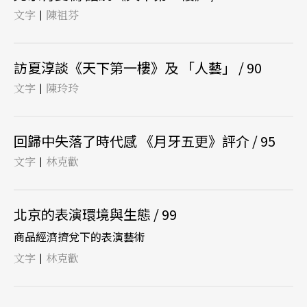
文字
陳祖芬
|
訪夏淳談《天下第一樓》及 「人藝」 / 90
文字
陳玲玲
|
回歸中失落了時代感 《月牙五更》評介 / 95
文字
林克歡
|
北京的表演環境與生態 / 99
商品經濟擠兌下的表演藝術
文字
林克歡
|