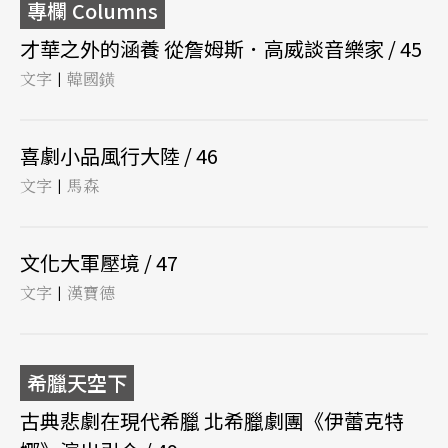
專欄 Columns
才華之外的涵養 從詹姆斯．高威談音樂家 / 45
文字
韓國鐄
|
喜劇小品風行大陸 / 46
文字
馬森
|
文化大軍壓境 / 47
文字
漢寶德
|
希臘天空下
古典悲劇在現代希臘 北希臘劇團《伊蕾克特