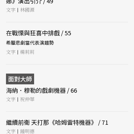
娜》演出引介 / 49
文字
林國源
|
在戰慄與狂喜中排戲 / 55
希臘悲劇當代表演趨勢
文字
楊莉莉
|
面對大師
海納．穆勒的戲劇機器 / 66
文字
祝仲華
|
繼續前衛 天打那《哈姆雷特機器》 / 71
文字
鍾明德
|