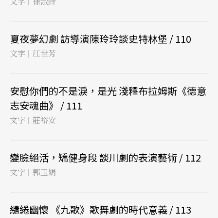
文字
徐淑鈴
|
夏夜夢幻劇 訪導演陳玲玲談史特林堡 / 110
文字
江世芳
|
安慰你們的不是淚，是光 淺釋布拉姆斯《德意
志安魂曲》 / 111
文字
莊裕安
|
變臉絕活，矯健身段 談川劇的表演藝術 / 112
文字
郭玉娟
|
繾綣幽懷 《九歌》歌舞劇的時代意義 / 113