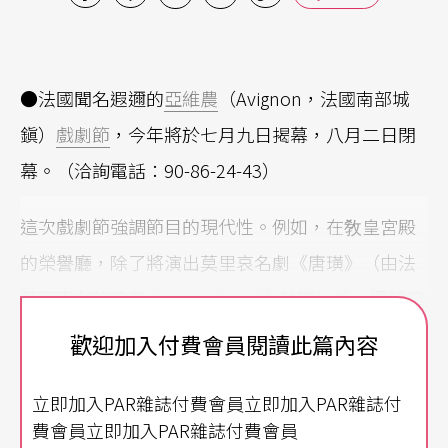
●法國聞名遐邇的
亞維農
（Avignon，法國南部城
鎭）
戲劇節
，今年將於七月九日揭幕，八月二日閉
幕。（洽詢電話：90-86-24-43）
這次戲劇節強調節目的現代性。例如，在敎皇宮殿
的榮譽廳，除了將演出莫里哀名劇《唐璜》（由法
蘭西喜劇院院長Jacques Lassalle執導）外，還將演
出其他當代傑作：Bond的《拘留所》（由Jorge La
歡迎加入付費會員閱讀此篇內容
velli執導）、LarsNoven的《慕尼黑—雅典》（由Cl
立即加入PAR雜誌付費會員立即加入PAR雜誌付
audia Staviski執導），等等。
費會員立即加入PAR雜誌付費會員