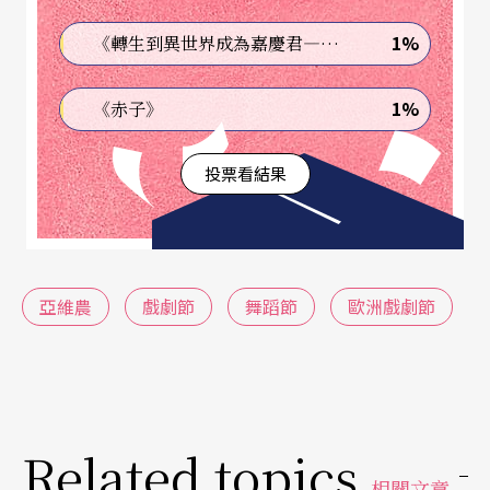
這是一個充滿魅力的節慶，劇作家的節慶，也是演
員的節慶──有四所法國戲劇藝術學校的學生將在
1%
《轉生到異世界成為嘉慶君—發現我的祖先是詐騙集團!?》
這個節慶呈現他們最優秀的工作成果。這也是一次
1%
《赤子》
關於「黑暗」的出色展覽──來自歐洲各地的編舞
者、造型藝術家和演員將在這個節慶致力於讓觀眾
投票看結果
進入一個「無色的王國」，在那兒淸洗他們的心
靈，爲他們「驅魔」……
●此外，亞維農的
舞蹈節
將與戲劇節同時舉行。
亞維農
戲劇節
舞蹈節
歐洲戲劇節
（洽詢電話同前。）
在榮譽廳，Bagouet舞蹈團將於解散之前拋灑出璀
璨的光燄做最後的告別演出，而Angelin Preljocaj舞
Related topics
蹈團將演出三齣傑作，向俄羅斯芭蕾舞團致敬：
相關文章