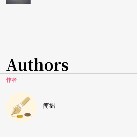
者Paulo Moura的節目。此外，阿爾巴尼亞的複調音
樂，北京京劇團的表演，也都精采可期。
在文藝方面，將有一個短篇小說之夜，朗誦關於
《多情者的孤獨》的一些傑作，而智利的「靜默劇
Authors
團」則將以啞劇的形式摹擬法國著名詩人韓波（Ri
mbaud）的生平事蹟。
作者
主辦單位也沒有忘記爲兒童們準備適合他們觀賞的
有趣節目。
簡拙
●法國東南部大城格勒諾勃（Grenoble），今年夏
天的「
歐洲戲劇節
」將於七月二日開幕，十日閉