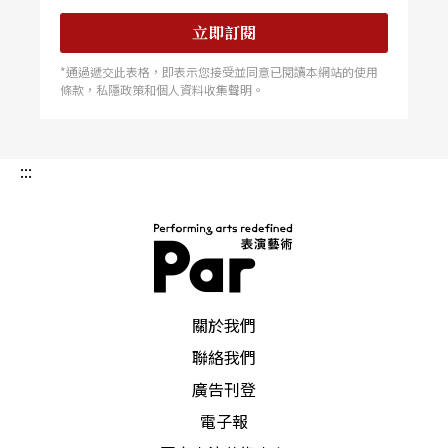
這個節慶所挑選的劇團和劇目都是最優秀、最適合
立即訂閱
兒童觀賞的，包括來自巴西、俄羅斯、美國和義大
*通過遞交此表格，即表示您接受並同意已閱讀本網站的使用
條款，私隱政策和個人資料收集聲明。
利等國的劇團，它們將在里昻的十二個不同地點演
出。
:::
特約報導｜簡拙
PAR 表演藝術雜誌
關於我們
聯絡我們
廣告刊登
電子報