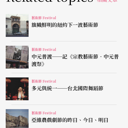
《滑稽表演》、《玫瑰幽靈》和《婚禮》。
藝術節 Festival
在新作方面，Jean-Francois Dur-oure所編的舞碼
旗幟鮮明的紐約下一波藝術節
將在修道院的廻廊和內院中演出，而Michel Hallet-
Eghayan所編的《喀哈斯坦之歌》無疑將是一齣極
藝術節 Festival
富個人特色的舞碼。
中元普渡──記《宗教藝術節．中元普
渡祭》
●法國南部的小鎭瑪提格（Mar-tigues），將於七月
十五到二十四日舉行第十八屆國際音樂、戲劇、文
藝術節 Festival
多元與統一──台北國際舞蹈節
藝節。（洽詢電話：42-44-32-21）
在不到十天的節慶期間，觀眾將可欣賞到巴西音樂
藝術節 Festival
在「熱帶浪潮」中最閃亮、最前衛的名家Caetano V
亞維農戲劇節的昨日、今日、明日
eloso和最富有爵士樂節奏的桑巴舞者兼單簧管吹奏