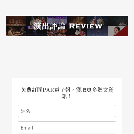
幕。（洽詢電話：76-44-60-92）
在此節慶期間將舉行兩場辯論會，兩場學術硏討
會，並以「炸彈下的戲劇」爲主題展開多采多姿的
戲劇表演。偉大的戲劇形式探險家們將不難在Foots
barn劇團，在西班牙卡塔隆（Catalan）的Semola
劇團或義大利Baracca Drama劇團的表演中找到創
新的靈感。
此一戲劇節雖不如亞維農聲勢浩大，但集結歐洲當
免費訂閱PAR電子報，獲取更多藝文資
訊！
前的新銳風格，卻更引人注目。
●法國東南部大城里昻（Lyon），於六月四到十四
日舉辦在法國獨一無二的「兒童戲劇節」。