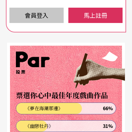
偉大的現代經典劇作也是這次戲劇節的重頭戲：Vitr
ac的《愛情的奧秘》與Witkiewicz的《黑水雞》（均
會員登入
馬上註冊
由Christian Schiaretti執導），Boul-gakov的《亞當
與夏娃》（由Charles Tordjman執導），以及像Jea
n–Daniel Magnin的《薄片》（由Philippe Adrien執
導）和Philippe Miwyana辛辣的《你要上哪兒去，
傑何米？》（由Edith Scob執導）等極富原創性的
投票
新戲。
票選你心中最佳年度戲曲作品
這次戲劇節還有一大特色：不論在演出或執導方
面，女性都扮演了相當重要的角色（Maud Rayer, Di
66%
《夢在海潮那邊》
do Lykoudis, Sophie Loucachevs-ky等）。
31%
《幽戀牡丹》