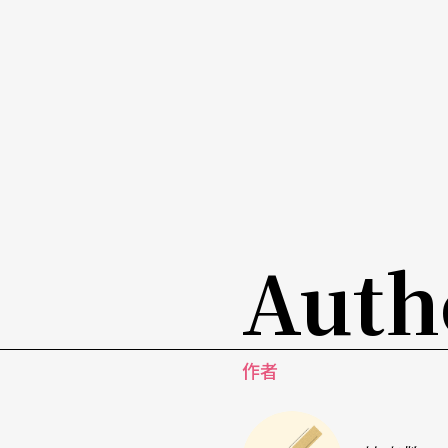
此，台灣小劇場從一開始就在小衆文化與大衆
存的社會體制、政治禁忌的大膽質疑，對傳統
灣小劇場──實驗劇場最可寶貴的藝術氣質與
迷失在一片領先時代新潮流的自我陶醉之中。
我之所以將問題提得如此尖銳，還因爲我看到
程中，不少人對「非常專業」、「非常藝術」
Auth
鬧劇》是改編自英國當代作家艾倫．艾克鵬（Alan Ayckb
（《荒謬人稱．單數》）；《蝴蝶君》是美籍華裔作家
y；《夢幻劇》是史特林堡（Strindberg）的A
作者
海諾．穆勒（Herner Müller）的Hamlet
劇本或經典劇作，因爲對大多數有較長歷史的
而且重新詮釋經典作品又幾乎是對導演功力的