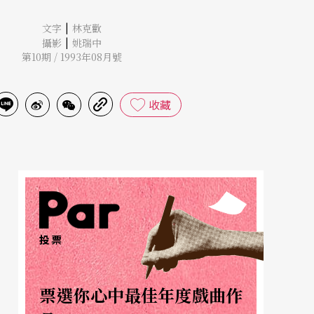
|
文字
林克歡
|
攝影
姚瑞中
第10期 / 1993年08月號
收藏
投票
票選你心中最佳年度戲曲作