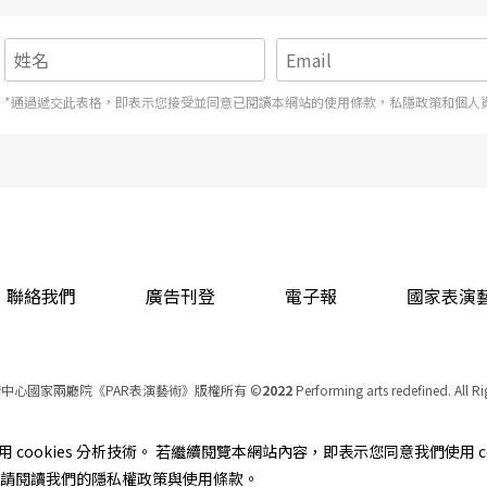
*通過遞交此表格，即表示您接受並同意已閱讀本網站的使用條款，私隱政策和個人
劇藝術家所理解、所感受、所想像的社會與人生。
技法的發展、變異或反撥，又必然與特定時代的社
生命的悸動、歷史的沉思，離開對人性、人生的深
性的渴求與企盼，任何新奇的技法都只是一種毫無
聯絡我們
廣告刊登
電子報
國家表演
繁複，不少演出都有大量的肢體表演、幻燈投影、
中心國家兩廳院《PAR表演藝術》版權所有
©
2022
Performing arts redefined. All R
以及突破演出空間與觀賞空間彼此分隔的良好願
統一編號 Tax Id number 00973926
本站所提供相關演出資訊，如有異動應以主辦單位公告為準。
cookies 分析技術。 若繼續閱覽本網站內容，即表示您同意我們使用 co
多數都是爲了展示技法而技法，甚至是無視觀衆觀
服務條款
｜
隱私權聲明
｜
著作權聲明
資訊，請閱讀我們的隱私權政策與使用條款。