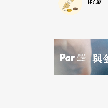
林克歡
的詮釋。尤其是這麼多劇團、這麼多戲劇家紛
目時，我想這絕不會僅僅是一種巧合。在這種
化主流並使自己迅速「名牌化」的強烈慾望？
九〇年代的台灣，無論是社會或戲劇，確實都
可避免的。問題是劇場工作者對這種調整與轉
較之八〇年代有所改善，資金方面文建會、敎
助、獎勵的辦法，緩解了一些劇團經濟上的燃
者獲得更多的內在自由，何況當前的外部環境
滾滾、物慾橫流的超奢靡的商品社會中，文化
傳統的高談濶論，性與政治的諸多禁忌，都可
一切都可以自由地反對的「後解嚴」時代，從
呢？對小劇場的未來發展來說，調整與被調整