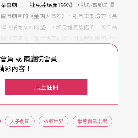
喜劇I──速克達瑪麗1993》，
狀態實驗劇場
，南風劇團的《金鑽大高雄》，紙風車劇坊的《長
劇場《樓蘭女》的整排，和身體氣象館的一次作品
、屛風表演班、當代傳奇劇場、河左岸劇團和果陀
了一些彼此的看法，使我獲益匪淺。但作爲一個來
費會員 或 兩廳院會員
而零碎、紛繁而糾雜。這篇觀感簡略地寫下我對現
精彩內容！
索，至於涉及理論及美學層面的課題，留待以後再
馬上註冊
戲，有仍然信守寫實主義的傳統話劇，也有像《廚
人子劇團
衣櫉世界
狀態實驗劇場
類商業演出，但大多數則是在小劇場演出，以靑少