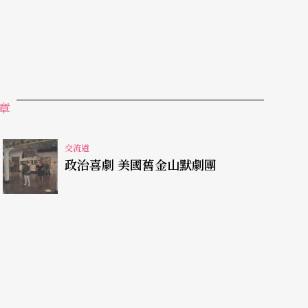
自己相對固定的觀衆群，不同類型的戲劇演出，適
樣一種不同門類、不同樣式、不同取向的戲劇，相
的商品社會意義正在逐漸走向成熟。
未來趨向。八〇年代以後，台灣小劇場活動從無到
章
爲民衆──尤其是靑少年──文化、精神生活一個
活躍、最富有生命力的原創因素。
交流道
政治喜劇 美國舊金山默劇團
、勃興，有著台灣社會、政治、經濟、文化各方面
者從歐美、日本學成歸來，引進歐美、日本六、七
動力。但更爲重要的原因，恐怕是小劇場適時地成
會溝通的渠道，成了知識靑年次文化自我認同、自
表現，從一開始就充滿著重重的矛盾。一方面旣表
關切；一方面又夾雜著自視甚高的自戀意識。因