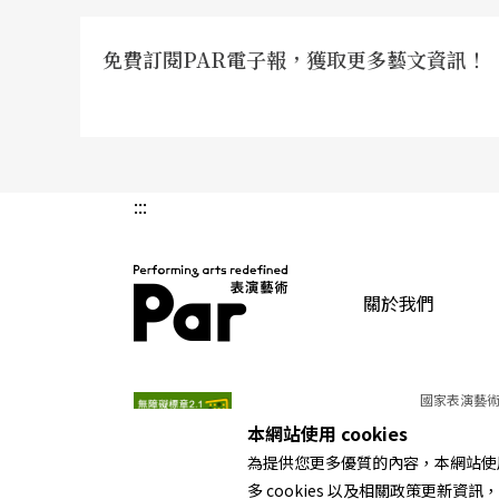
化所整合，有著完全不同的意義。
免費訂閱PAR電子報，獲取更多藝文資訊！
思想深度：無法橫移
舞台是世界的模型，舞台所表現的，永遠是戲
一切新的舞台技法的出現，旣是對以往的舞台
:::
會思潮與文藝思潮有著密不可分的聯繫。離開
切體驗，離開對更合理的社會和對更完善的人
關於我們
意義的賣弄。
PAR 表演藝術雜誌
在我所看到的演出中，舞台的外部形式都比較
國家表演藝術
電視揷播、獨立的裝置、多焦點的空間分割，
本網站使用 cookies
為提供您更多優質的內容，本網站使用 
望……但除了極少數運用得較爲成功之外，大
多 cookies 以及相關政策更新