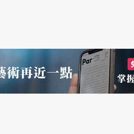
紛把目光投向經典著作或百老匯引起轟動效應的劇
劇目選擇的群體性轉變的背後，是否潛含著納入文
與八〇年代大不相同，戲劇的調整與轉變幾乎是不
變有著多少淸醒的自覺？的確，排練、演出的場地
育部、國家劇院、公共電視等文敎機構設有各種補
眉之急。但外部環境的更爲寬鬆並不等於劇場工作
是否更有利於劇場的發展尙有待質疑。在這個紅塵
藝術迅速全面地走向商品化，連自由派反體制、反
以變成哈哈一樂的商品消費掉。在一個除金錢之外
激憤轉向冷漠的小劇場工作者如何重新給自己定位
，淸醒地自我變革與在虛幻的樂觀情緖中被主流文