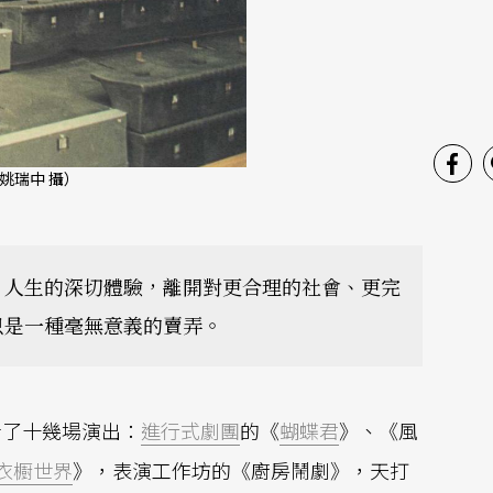
姚瑞中 攝）
、人生的深切體驗，離開對更合理的社會、更完
只是一種毫無意義的賣弄。
看了十幾場演出：
進行式劇團
的《
蝴蝶君
》、《風
衣櫉世界
》，表演工作坊的《廚房鬧劇》，天打