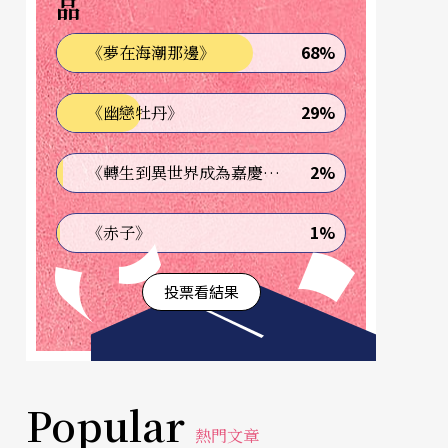
品
68%
《夢在海潮那邊》
29%
《幽戀牡丹》
2%
《轉生到異世界成為嘉慶君—發現我的祖先是詐騙集團!?》
1%
《赤子》
投票看結果
Popular
熱門文章