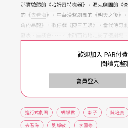
那實驗體的《哈姆雷特機器》，渥克劇團的《査某
的《
去看海
》，中華漢聲劇團的《明天之後》
角的暴龍》，歌仔戲《陳三五娘》，當代傳奇
發表、座談會……。東顚西跑地走訪了優劇場
劇場，同許多老朋友、新朋友不拘形式地交換
歡迎加入 PAR付
去匆匆的訪問者和觀衆，我所得到的印象新鮮
閱讀完整
階段台灣戲劇的整體性感受和由此而引發的思
說。
會員登入
小劇場：有待重新定位
在我所看到的演出中，有屬於地方戲曲的歌仔
進行式劇團
蝴蝶君
郭子
陳培廣
房鬧劇》和《蝴蝶君》這類觀衆面比較寬泛的
去看海
劉靜敏
李國修