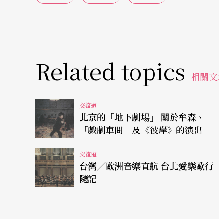
年觀衆爲主要對像的實驗戲劇。它們各自擁有
應、滿足不同層面觀衆的娛樂、審美需要。這
安無事的多元格局的出現，說明整個戲劇環境
Related topics
但最令我感興趣的是台灣實驗劇的現狀和它的
相關文
有，生生滅滅，不絕如縷，終於蔚爲大觀，成
重要的組成部分，成爲戲劇探索和戲劇發展最
交流道
北京的「地下劇場」 關於牟森、
台灣小劇場活動在八〇年代初期、中期的發軔
「戲劇車間」及《彼岸》的演出
急遽變化和彼此互動的複雜因由。一批戲劇學
交流道
〇年代實驗戲劇的方法和經驗，成爲直接的推
台灣／歐洲音樂直航 台北愛樂歐行
隨記
爲激進的知識靑年突破學校的圍牆，直接與社
我表現的藝術／社會舞台。但這種藝術／社會
現了小劇場工作者對本土歷史、對民衆生活的