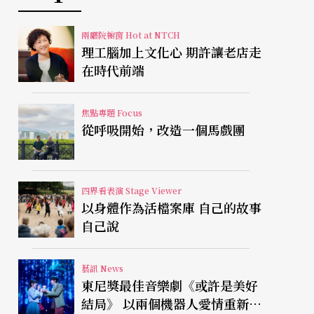
兩廳院櫥窗 Hot at NTCH
理工腦加上文化心 期許讓老店走
在時代前端
焦點專題 Focus
從呼吸開始，改造一個馬戲團
四界看表演 Stage Viewer
以身體作為活檔案庫 自己的故事
自己說
藝訊 News
東尼獎最佳音樂劇《或許是美好
結局》 以兩個機器人愛情重新凝