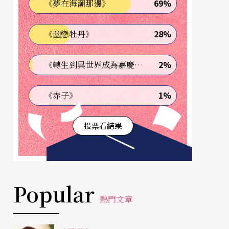
69%
《夢在海潮那邊》
28%
《幽戀牡丹》
2%
《轉生到異世界成為嘉慶君—發現我的祖先是詐騙集團!?》
1%
《赤子》
投票看結果
Popular
熱門文章