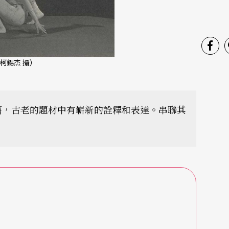
柯錫杰 攝）
舊，古老的題材中有嶄新的詮釋和表達。串聯其