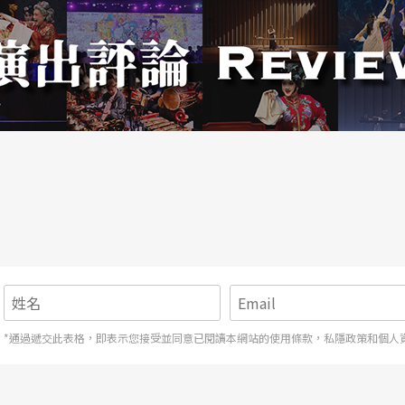
巡」的意思。每年城隍爺慶生的時候，原本被
加熱鬧的廟會遊行。伴隨著金鈸、鎖吶和鼓點，這
巷，大膽鮮明的造型，在隊伍中非常搶眼。楊桂娟
年來，用七爺八爺的故事來創作舞蹈的意念也一直
生實地做了田野調査，仔細記錄下眞實的民俗活動
從七爺八爺的出巡開始說起，分爲〈出巡〉、〈審
歎世風日下的老婦，哼著看似隨意，卻又意味深刻
*通過遞交此表格，即表示您接受並同意已閱讀本網站的使用條款，私隱政策和個人
（本刊編輯 黃尹瑩）