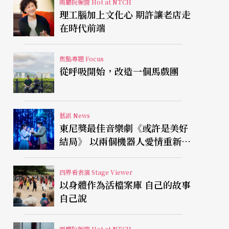
兩廳院櫥窗 Hot at NTCH
理工腦加上文化心 期許讓老店走
在時代前端
焦點專題 Focus
從呼吸開始，改造一個馬戲團
藝訊 News
東尼獎最佳音樂劇《或許是美好
結局》 以兩個機器人愛情重新凝
視有限人生
四界看表演 Stage Viewer
以身體作為活檔案庫 自己的故事
自己說
兩廳院櫥窗 Hot at NTCH