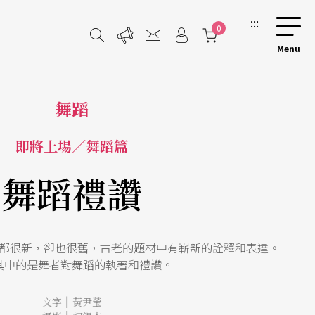
:::
0
舞蹈
即將上場／舞蹈篇
舞蹈禮讚
都很新，卻也很舊，古老的題材中有嶄新的詮釋和表達。
其中的是舞者對舞蹈的執著和禮讚。
|
文字
黃尹瑩