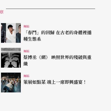
章
作題材，編創了一套具有東方美的舞蹈。有不少人
舞蹈
「春鬥」的回歸 在古老的身體裡播
業於文化大學，後赴日本東京谷桃子芭蕾舞蹈團進
種生態系
與攝影家柯錫杰結婚後，一同赴絲路（包括敦煌莫
，樊潔兮硏究敦煌舞蹈藝術，不但廣泛蒐集中日文
舞蹈
蔡博丞《網》 映照世界的殘破與重
珈、太極和新疆少數民族舞蹈中，探尋出更多深遠
織
的舞評家Daryl Ries用「前衛」來形容她的舞，因爲
舞蹈
，同時又再創出中國舞蹈的新意。
策展如點菜 端上一席即興盛宴！
、〈叩〉、〈築夢踏實〉、〈有女飛天Ⅰ、Ⅱ〉。
舞動空間不大，卻表達出舞者濃厚的內心世界，而
長了舞作的力量。〈有女飛天Ⅱ〉是樊潔兮回國定