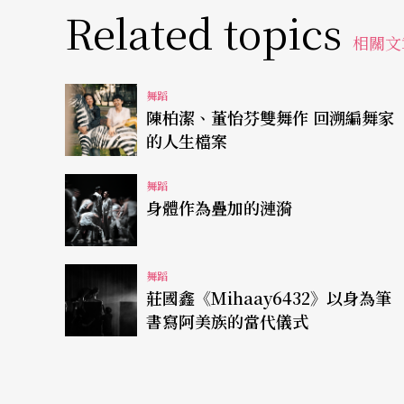
Related topics
復活的壁畫
相關文
舞蹈家
樊潔兮
多年旅居國外，以敦煌壁畫爲創
舞蹈
陳柏潔、董怡芬雙舞作 回溯編舞家
誤以爲她是來自大陸的舞蹈家，事實上，她畢
的人生檔案
修，獲得團員最高技術畢業證書。一九八五年
高窟）進行釆風硏究，至今已進入第八個年頭
舞蹈
身體作為疊加的漣漪
出版之專業書籍，同時從壁畫的舞動場面、瑜
的創作泉源。《舞蹈雜誌》Dance Maga-zine
舞蹈
他覺得樊潔兮的作品具有豐富的中國肢體語彙
莊國鑫《Mihaay6432》以身為筆
書寫阿美族的當代儀式
此次展演的舞作有〈序曲〉、〈波浪的還原〉
〈波浪的還原〉是樊潔兮自己較偏愛的作品，
紐約的名舞台服裝設計師山口榮子的設計更助