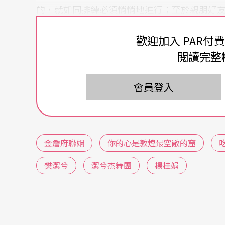
的，就如同排練必須悄悄地進行；至於親朋好
似，都具有贊助「新人」的心意。
歡迎加入 PAR付
閱讀完整
舞蹈的前半部是「男方」和「女方」的介紹。
四個女人來反證自己生命的意義；新娘用佈滿
會員登入
許想法，並表示「結婚」不過是生命中的一種
下半場從單人舞進展爲雙人舞，他們同時在舞
君的〈單人床〉，象徵「交換戒指」的儀式，
金詹府聯姻
你的心是敦煌最空敞的窟
們還將邀請觀衆在劇場裡朗讀「致辭」和在「
樊潔兮
潔兮杰舞團
楊桂娟
詹幼君和金崇廉是國立藝術學院同學，舞蹈空
愛舞，所以要「聯姻」，昭吿天下，建立一個
衷心期望透過他們的結合，增進台灣舞蹈家族