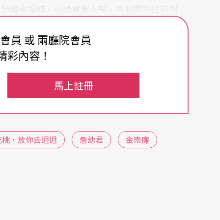
友蒞臨會場時，必須買票入席，則和贈送紅包相
費會員 或 兩廳院會員
精彩內容！
新郞以獨舞的方式來追述自己成長的經歷，並提及
舞台的鏡子反映出多面的自己，講述她對婚姻的些
馬上註冊
選擇。
台上互跳對方的舊作──金崇廉的〈落塵〉和詹幼
開始走入對方的生活，共同迎向不可知的未來。他
吃桃，放你去迌迌
詹幼君
金崇廉
婚禮」結束之後「鬧洞房」。
間舞團同事，都打算跳舞直到八十歲，就因爲眞心
關心台灣文化的舞蹈家庭，衍生許多舞蹈作品；並
之間的情誼。