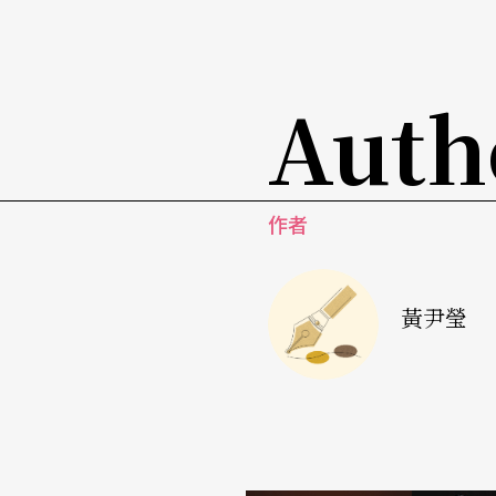
居後的第一支群舞作品，曾於去年參加「向中
鄭愁予爲這個具有潛力的新舞團定名爲「
潔兮
Auth
七爺八爺要出巡
另一場演出是
楊桂娟
與舞者的《吃桃，放你去
作者
士，回國四年多，創作不輟。她碩士論文的題目爲An Adv
法中「象形」和「形聲」文字的結構和舞蹈的
黃尹瑩
除了偏好以中國的題材入舞，楊桂娟也喜愛超
達利的畫中有許多殘忍噁心的場景，卻因爲它
她並且善於利用舞蹈場景和充滿象徵意味的道
自己溝通，可以釋放現實中被壓抑的聲音；讓