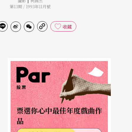
|
攝影
柯錫杰
第13期 / 1993年11月號
收藏
投票
票選你心中最佳年度戲曲作
品