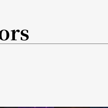
華民國致敬」節目赴紐約「林肯中心」演出。詩人
杰舞團
」。
ors
迌》。楊桂娟是加州大學洛杉磯分校的舞蹈碩
enture of Dancing in Ink，探討中國書
關係。
現實的風格，她坦誠這是受到達利的影響，「雖然
呈現了赤裸的眞實，反而令人覺得安心。」
具，來營造一種夢囈的情緒。她認爲，利用夢境和
傳統和社會現狀並立於台上，則可以辯證出一種非