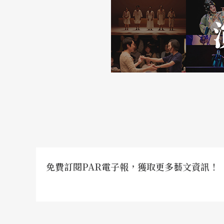
理性的痙攣之美。
「𨑨迌」在台灣話當中，就是「遊賞」、「出
「關」在廟中的七爺和八爺，就會被請出來參
對一高一矮的最佳拍檔並列前進，穿過大街小
幼居廟旁，有很多機會觀察這兩尊「神」，多
盤據她的心頭。今年，她帶領藝專舞蹈系的學
裡七爺八爺的一舉一動。此回舞蹈的創作就是
判〉和〈安魂曲〉等段。貫穿全場的是一個感
免費訂閱PAR電子報，獲取更多藝文資訊！
的小曲。