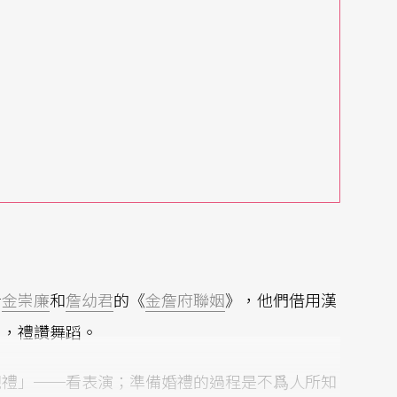
者
金崇廉
和
詹幼君
的《
金詹府聯姻
》，他們借用漢
」，禮讚舞蹈。
觀禮」──看表演；準備婚禮的過程是不爲人所知