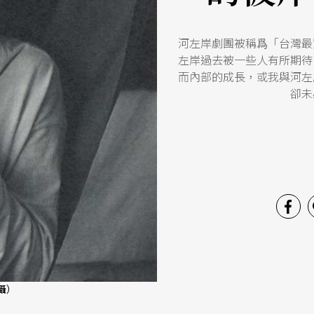
河左岸劇團被稱爲「台灣最
左岸過去被一些人有所期待
而內部的成長，或我與河左
卻未
攝）