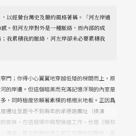
」，以經營台灣史及簡約風格著稱。「河左岸過
命感。但河左岸對外是一種脈絡，而內部的成
絡；我累積我的脈絡，河左岸卻未必要累積我
造窄門；你得小心翼翼地穿越低矮的梯間而上，原
身河的岸邊。但這個暗黑而充滿記憶浮現的內室是
繁多，同時極度依賴著素樸的榻榻米地板。正因爲
三度遷址至距今不到兩年的承德路團址（排演
變的氣味。在這個場中與黎煥雄工作，他是《賴和
衆、讀者、朋友到與他建立起工作夥伴的關係，當