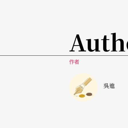
Auth
作者
吳進