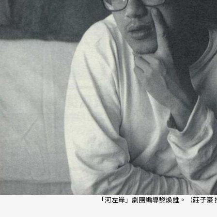
「河左岸」劇團編導黎煥雄。（莊子豪 