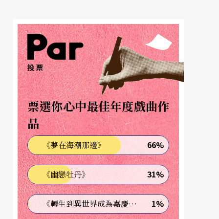
投票
票選你心中最佳年度戲曲作
品
66%
《夢在海潮那邊》
31%
《幽戀牡丹》
1%
《轉生到異世界成為嘉慶君—發現我的祖先是詐騙集團!?》