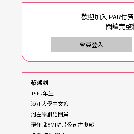
爲了書寫他才進行對話的此刻，察覺到《賴和
歡迎加入 PAR付
歷程沈緩地坦開正是來到這個點上的必經之路
閱讀完整
一九八八年之前，他是一個非正式的全職劇場
會員登入
的關係與距離上，也因爲有一份白日謀生的工
在一種不甚確定的探索中。特別是《海洋吿別
沈溺，事隔一年多再發表新作，黎煥雄深感這
題，考驗自己能不能用這種非傳統的戲劇形式
黎煥雄
有淸楚觀點，又有劇場主題性的工作。「隱約
1962年生
突破以往，或有更深厚的累積」都是問號，然
淡江大學中文系
河左岸創始團員
黎煥雄與河左岸的關係也在這些糾葛的思緖中
現任職EMI唱片公司古典部
被肯定），在過去形成自己加附給自己的包袱