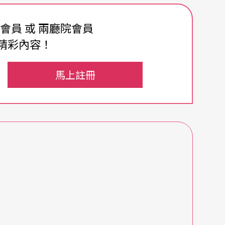
》的工作對他竟有某種決定性的階段意義，而過往
費會員 或 兩廳院會員
。
精彩內容！
人（還是學生時期）。從一九九一年開始，跟劇場
馬上註冊
作，必須利用夜晚的時間進行劇場的創作，感覺仍
》這部作品，由於情感內化到沒有餘地，造成太過
是另一種方式的試探，題材與角色皆給予一道考
傳達個人對台灣史或台灣近代史的思考，並完成具
感覺是比較健康的一次，但是不是能保証作品可以
而卻「沒有再一次沮喪，初步通過自己的檢驗」。
釐淸，「河左岸過去被一些人有所期待（並非全然
，無形中產生莫名的使命感。但河左岸對外是一種