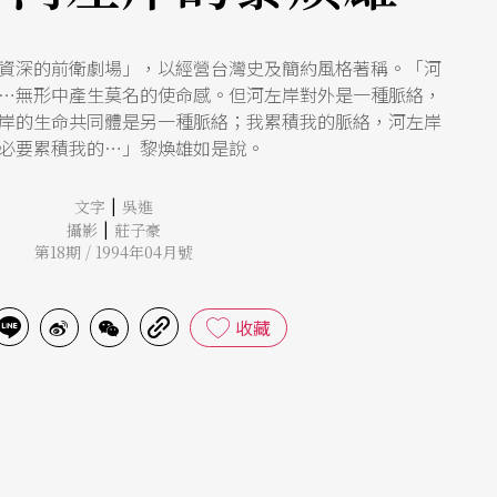
資深的前衛劇場」，以經營台灣史及簡約風格著稱。「河
…無形中產生莫名的使命感。但河左岸對外是一種脈絡，
岸的生命共同體是另一種脈絡；我累積我的脈絡，河左岸
必要累積我的…」黎煥雄如是說。
|
文字
吳進
|
攝影
莊子豪
第18期 / 1994年04月號
收藏