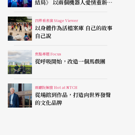
結局》 以兩個機器人愛情重新凝
視有限人生
四界看表演 Stage Viewer
以身體作為活檔案庫 自己的故事
自己說
焦點專題 Focus
從呼吸開始，改造一個馬戲團
兩廳院櫥窗 Hot at NTCH
從場館到作品，打造向世界發聲
的文化品牌