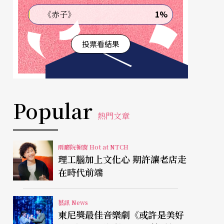
1%
《赤子》
投票看結果
Popular
熱門文章
兩廳院櫥窗 Hot at NTCH
理工腦加上文化心 期許讓老店走
在時代前端
藝訊 News
東尼獎最佳音樂劇《或許是美好