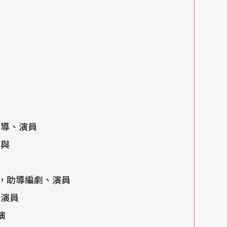
同體是另一種脈絡；我累積我的脈絡，河左岸卻未
岸……，期望河左岸把更多的觸角探出去，產生各
期」、「已社會化的世故之後」的黎煥雄對過去作
的心情，那麼要不要又是基於何種動機？走到此果
機？「自己的位置是否不自覺形成河左岸其他工作
的反省性答覆了所有的可能性。
觀察自己與自己、河左岸、劇場，一切都會比較淸
編導、演員
參與
冷流通，對黎煥雄看法的再詮釋，似乎也在距離之
流速，彼此繼續前進，他的步伐是沈穩的。
，助導編劇、演員
、演員
演