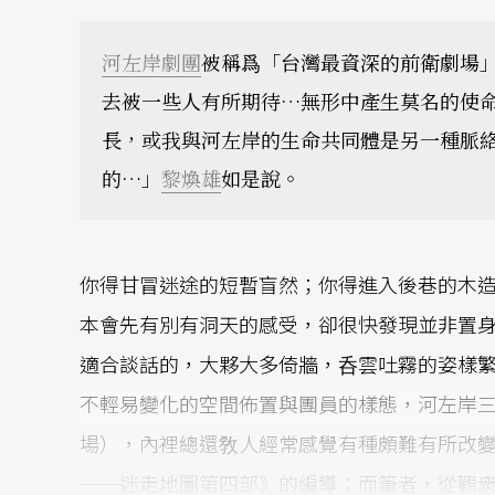
河左岸劇團
被稱爲「台灣最資深的前衛劇場
去被一些人有所期待…無形中產生莫名的使
長，或我與河左岸的生命共同體是另一種脈
的…」
黎煥雄
如是說。
你得甘冒迷途的短暫盲然；你得進入後巷的木
本會先有別有洞天的感受，卻很快發現並非置
適合談話的，大夥大多倚牆，呑雲吐霧的姿樣
不輕易變化的空間佈置與團員的樣態，河左岸
場），內裡總還敎人經常感覺有種頗難有所改
──迷走地圖第四部》的編導；而筆者，從觀