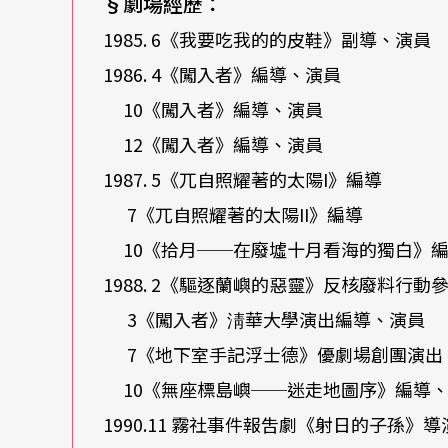
§
劇場經歷：
脈絡，而內部的成長，或我與河左岸的生命共
1985. 6《我要吃我的的皮鞋》副導、演員
必要累積我的；不放棄劇場，也非不放棄河左
1986. 4《闖入者》編導、演員
種不同情感質地的作品。」自稱邁入「前中年
10《闖入者》編導、演員
品是否成熟，準備整理出一種「你還要不要」
12《闖入者》編導、演員
眞是一個需要考慮「走不走得下去」的必要時
1987. 5《兀自照耀著的太陽I》編導
夥伴的壓迫？」「該不該被檢討？」這般強烈
7《兀自照耀著的太陽II》編導
「仍是距離的問題吧！不時產生另一個距離來
10《拾月──在廢墟十月看海的獨白》
1988. 2《驅逐蘭嶼的惡靈》反核廢料行動
晰。」走出河左岸，屋內的溼氣與初春仍在溼
3《闖入者》淸華大學演出編導、演員
上。他在彼岸，我在對岸，中間是急緩不定的
7《地下室手記浮士德》優劇場創團演出
10《無座標島嶼──迷走地圖序》編導
1990.11 霧社事件報吿劇《射日的子孫》導
特約撰述｜吳進