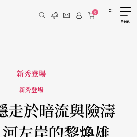
:::
0
新秀登場
新秀登場
穩走於暗流與險濤
 河左岸的黎煥雄