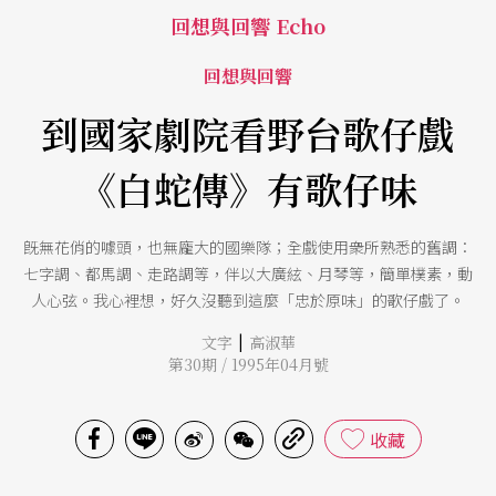
回想與回響 Echo
回想與回響
到國家劇院看野台歌仔戲
《白蛇傳》有歌仔味
旣無花俏的噱頭，也無龐大的國樂隊；全戲使用衆所熟悉的舊調：
七字調、都馬調、走路調等，伴以大廣絃、月琴等，簡單樸素，動
人心弦。我心裡想，好久沒聽到這麼「忠於原味」的歌仔戲了。
|
文字
高淑華
第30期 / 1995年04月號
收藏