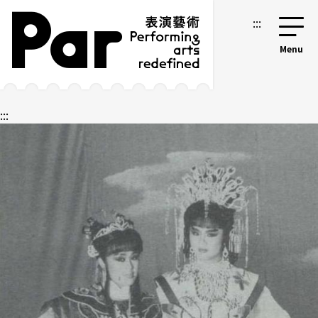
跳到主要內容區塊
網站導覽
:::
:::