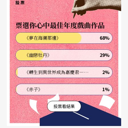
川劇）。
投票
忠於原味
票選你心中最佳年度戲曲作品
然而，「新和興」的演出眞是這麼沒看頭嗎？未
68%
《夢在海潮那邊》
必。儘管整體而言，劇本結構鬆散、情節拖踏，演
29%
《幽戀牡丹》
出也顯凌亂，但是這戲卻不知怎地仍讓人覺得歌仔
味十足。怎麼說呢？先是一開始的鬧台，鑼鼓鏗
2%
《轉生到異世界成為嘉慶君—發現我的祖先是詐騙集團!?》
鏘，鬧得熱滾滾，一抬頭便是掛著「新和興」三字
的ㄇ字形佈景，不必揭開布幕，眼前所現的即是一
1%
《赤子》
個舞台──是我們所熟悉的廟口野台，而不是氣氛
投票看結果
嚴肅的現代劇場。再者，全戲所使用的曲調都是衆
所熟悉的舊調──「七字調」、「都馬調」及「走
路調」等，伴以大廣絃、月琴等最原始的歌仔戲樂