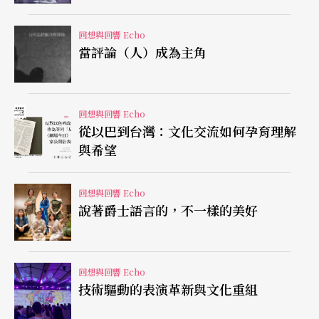
到底其原貌爲何？這一代的觀衆看到的是「各式各
樣」的歌仔戲：小時候廟口的「野台鑼鼓」聲，隨
回想與回響 Echo
當評論（人）成為主角
著年歲而銷聲於記憶中；電視上有楊麗花式的古裝
歌仔戲連續劇；路邊偶有粉味十足的「少女歌舞
劇」，不倫不類，也號稱是歌仔戲；文化中心、國
回想與回響 Echo
家劇院有好萊塢式的「明華園」歌仔戲，及標榜精
從以巴到台灣：文化交流如何孕育理解
與希望
緻古典的「河洛」歌仔戲。這各具特色的歌仔戲，
透露出這個劇種的活潑性、混雜性，但卻也暗示了
回想與回響 Echo
它的「身份」的曖昧問題──歌仔戲是一門什麼樣
說著爵士語言的，不一樣的美好
的表演藝術呢？
回想與回響 Echo
技術驅動的表演革新與文化重組
文字｜高淑華 新竹觀眾