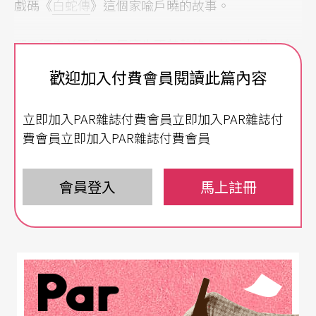
戲碼《
白蛇傳
》這個家喩戶曉的故事。
那天觀衆並不多，反應也不甚熱絡，甚至中場休息
後有些人就沒有再回座了。的確，如果我們用「明
歡迎加入付費會員閱讀此篇內容
華園」式──「電光佈景，機關設計」造成熱鬧浩
立即加入PAR雜誌付費會員立即加入PAR雜誌付
大的場面，或者「河洛」式的「精緻」──絲竹管
費會員立即加入PAR雜誌付費會員
絃的國樂隊伴奏營造典雅氣氛，這兩個目前主導內
台歌仔戲的表演標準來看這次「新和興」的演出，
會員登入
馬上註冊
那麼，觀衆顯然是要失望的。因爲「新和興」的
《白蛇傳》旣無花俏的噱頭也無龐大的國樂隊；即
使是〈水漫金山〉這一折較爲熱鬧的戲，台上翻滾
得滿頭汗，台下看來卻覺不痛不癢，不過是花拳繡
腿罷了（尤其是相較於其它劇種──崑劇、京劇或