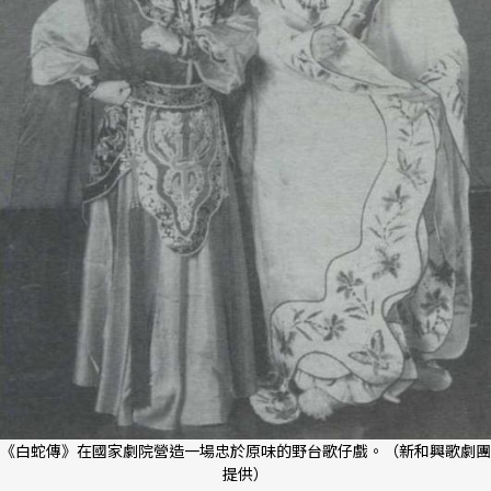
《白蛇傳》在國家劇院營造一場忠於原味的野台歌仔戲。（新和興歌劇團
提供）