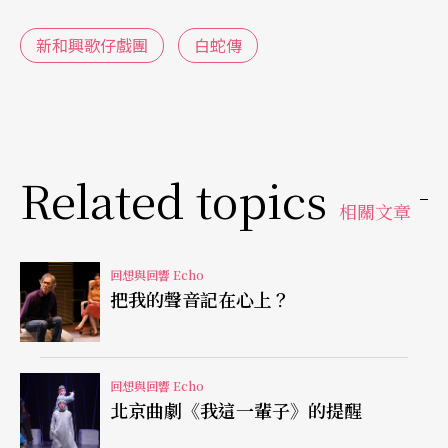
器，簡單樸實，聽來卻絲絲入扣，動人心弦。縱使
新和興歌仔戲團
白蛇傳
劇情再離譜令人難以接受，好像只要有唱段的安
排，所有的不合裡卻變得不那麼突兀了。我心裡
想，好久沒聽到這麼「忠於原味」的歌仔戲了，但
同時卻不禁要開始思考：什麼才是「眞正」的歌仔
Related topics
相關文章
戲？
一提起歌仔戲，大部分人直覺的印象是：它是台灣
回想與回響 Echo
把我的聲音記在心上？
的傳統戲曲之一。這個原先融合「南管」、「北
管」及「高甲戲」而成的新劇種，隨著時代潮流或
市場趨勢而幾經變革、改良，演變至今，雖不過只
回想與回響 Echo
北京曲劇《我這一輩子》的提醒
有百年歷史，但卻儼然如千面女郞，讓人捉摸不定