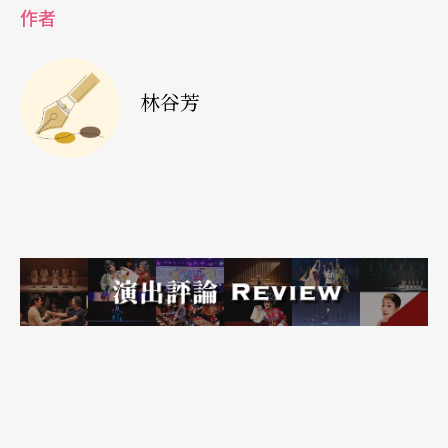
象的「聚焦」、「轉化」以「剋期取證」地翻轉內
作者
心情感的作爲，而在表演藝術上，這種「聚焦」的
特色並不僅止於內在的手法應用，還牽涉到節目場
林谷芳
次等外在條件的安排。也因此，即使是經典樂曲，
在不良的安排或訴求下，其演出結果也可能是一塌
糊塗。比如說，沒有解說或重新處理地將劉天華的
二胡十首名曲放在同一場音樂會演出，觀衆最後往
往只會覺得不耐，而其中音樂性較低的〈光明
行〉、〈空山鳥語〉卻反而因「風格突出」而成爲
最受肯定的安排。
「聚焦」的投射，不外於是從人、事、時、地、物
中擇其一二來做爲訴求，而九月四日的這場音樂