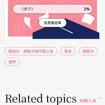
問題的首先，出現在常以首演爲號召的「
國樂
」演
1%
《赤子》
奏會習慣上。由於民族管弦樂是歷史尙淺的新生樂
種，曲源的開拓在發展上乃成爲許多人關心的焦
投票看結果
點，於是，場場首演，幾乎已變成「國樂」演奏的
常態。然而，流動性的音樂卻是最須倚賴記憶與習
慣的一門藝術，對於欣賞者來說，過多新訊息的輸
關迺忠、閔惠芬與市國之星
票房
閔惠芬
入，只會讓他原具的觀點混淆或渙散，聽音樂自然
也就變成不是一種享受，因此，新的曲目本應是音
國樂
樂會吸引聽衆的一個焦點，但如今卻反而讓許多人
裹足不前。
而除了票房層面之外，這種原欲充實藝術內容的作
Related topics
爲在文化建構上也一樣有其相當的副作用。首先，
相關文章