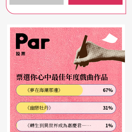
認爲或我們認爲它究竟缺什麼，如果能這樣地從三
方面來做立體性的思考，則一個不離藝術本質、不
罔顧社會現實的音樂傳播也才可能產生。可惜的
是，在行這些思考時所需的文化美學、社會觀察及
傳播理論等修養的任一面，卻往往都不是整天叮叮
咚咚的人目前所能去有效掌握的。
投票
以九月四日「關迺忠、閔惠芬與市國之星」的演奏
票選你心中最佳年度戲曲作品
會爲例，主辦單位的立意雖佳，也動用了一定的資
67%
《夢在海潮那邊》
源，但成效卻極爲有限，其關鍵處也就在音樂會的
設計始終無法眞正切入這些層次的思考所致。
31%
《幽戀牡丹》
過多首演曲目的文化反思
1%
《轉生到異世界成為嘉慶君—發現我的祖先是詐騙集團!?》