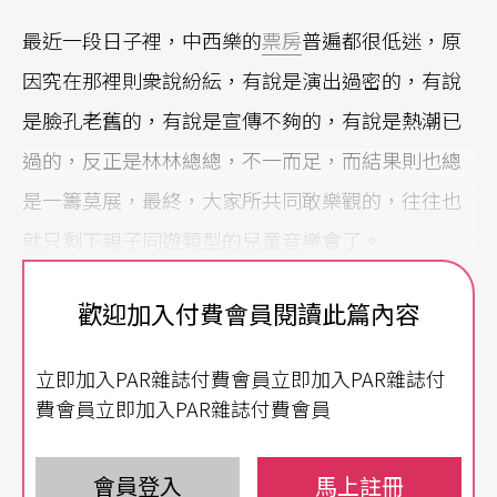
最近一段日子裡，中西樂的
票房
普遍都很低迷，原
因究在那裡則衆說紛紜，有說是演出過密的，有說
是臉孔老舊的，有說是宣傳不夠的，有說是熱潮已
過的，反正是林林總總，不一而足，而結果則也總
是一籌莫展，最終，大家所共同敢樂觀的，往往也
就只剩下親子同遊類型的兒童音樂會了。
其實，要有效地解決當前的問題，必得對事情採取
歡迎加入付費會員閱讀此篇內容
一種較系統的分析態度，而其間的關鍵，在藝術層
立即加入PAR雜誌付費會員立即加入PAR雜誌付
次上，則是必須先反省我們自己到底有些什麼，在
費會員立即加入PAR雜誌付費會員
演出形式上，則需想想選擇的傳播方式其有效性到
底如何，而在接受層面上，則要看看這個社會自己
會員登入
馬上註冊