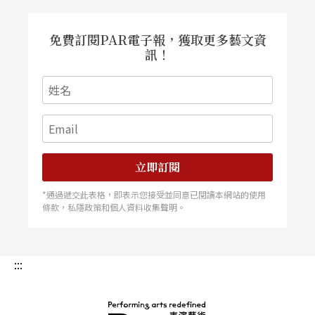
會，在「人」之上，其實原先也有它「老鳳領新
雛」的設計意義，然而，在此之外，它卻又另立了
免費訂閱PAR電子報，獲取更多藝文資
訊！
一個主軸──關迺忠的指揮及他新作的《第三交響
曲》，而市國的年輕演奏家又分以不同的樂器演奏
大家陌生的樂曲，於是，焦點只好一而再、再而三
地被分散了。
立即訂閱
在「人」的層次上是這樣，在樂曲的訴求上也是如
*通過遞交此表格，即表示您接受並同意已閱讀本網站的使用
此，到底有沒有整體音樂會的情懷基調，或者能夠
條款，私隱政策和個人資料收集聲明。
提出一場音樂會的主打樂曲，原該是演奏會上最容
易思考到的問題，但這場音樂會卻以同時演出不同
:::
口味的幾道濃菜來使得可以做爲音樂會焦點的樂曲
彼此稀釋。例如：二胡協奏曲的〈川江〉，無論取