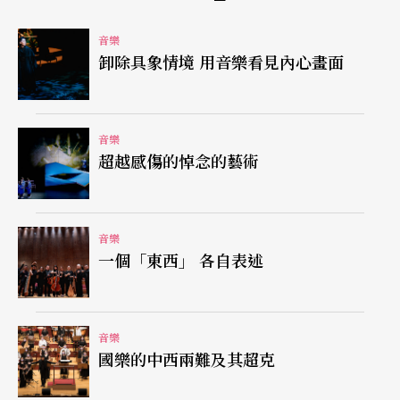
它對演奏家並不公平，因爲，演奏家固須有詮釋不
音樂
同風格樂曲的修養，但只能在首演上「展現」自
卸除具象情境 用音樂看見內心畫面
己，其最後的結果也就只能等同於一部「同步的」
樂譜翻譯機。
音樂
其次，就作曲層面而言，只有經過一而再，再而三
超越感傷的悼念的藝術
與聽衆的接觸，作品的良窳才可能被分辨出來，否
則，在首演即等於終演的情形下，樂譜即等同於資
音樂
料，而好壞不分的結果要說能因不斷的創作而走出
一個「東西」 各自表述
一條新路來，也必將是欺人之談。
在九月四日這場音樂會的六首樂曲中，首演的即有
音樂
國樂的中西兩難及其超克
兩首長達三十多分的樂曲──關迺忠的〈第三交響