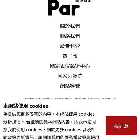
材、寫意都掌握了一定程度的自然敍述，相對於許
多「故意做大」的民族器樂協奏曲而言，它其實是
PAR 表演藝術雜誌
關於我們
個不錯的作品，而又有閔惠芬這樣層級的演奏家來
聯絡我們
拉它，但結果卻沒有成爲聽衆對音樂會的一種期
廣告刊登
待，同樣的，關迺忠的《第三交響曲》，雖是以典
電子報
型的交響手法發展而成，但由於他在民族樂團待過
國家表演藝術中心
許久，因此在寫作上，對民族樂器確也有一定的掌
國家兩廳院
握，而這其間的「面對與躱閃」、「成功與失敗」
網站導覽
也能夠成爲一個話題，但最終也只能成爲這場音樂
國家表演藝術中心國家兩廳院《PAR表演藝術》版權所有
本網站使用 cookies
會「等因奉此」的一環。
©
2022
Performing arts redefined. All Rights Reserved
為提供您更多優質的內容，本網站使用 cookies
統一編號 Tax Id number 00973926
分析技術。 若繼續閱覽本網站內容，即表示您同
本站所提供相關演出資訊，如有異動應以主辦單位公告為準。
過多的焦點其實就是沒有焦點，沒有焦點即註定了
我同意
意我們使用 cookies，關於更多 cookies 以及相
服務條款
｜
隱私權聲明
｜
著作權聲明
展演的失敗，因之，這場音樂會所能從掌聲得到的
關政策更新資訊，請閱讀我們的隱私權政策與使用