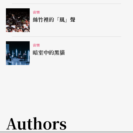
曲〉、楊寶智的〈川江〉以及劉莊的〈廣陵敍
事〉、盧亮輝的〈秋〉、汪智平的〈汨羅江隨想
音樂
絲竹裡的「風」聲
曲〉，在時間與曲數上都佔六分之五以上，這種情
形也就難怪許多人出來後會覺得「好累啊！」。而
音樂會辦到此種地步，下次又有誰還敢再上門來
音樂
暗室中的黑貓
呢？
「聚焦」是表演藝術展演成功的關鍵
而除了太多的新曲之外，這場音樂會之所以會讓人
覺得「好累」的另一個原因，則出現在訴求焦點的
渙散上。
Authors
藝術相對於生活，基本上即是一種想藉由對特定現