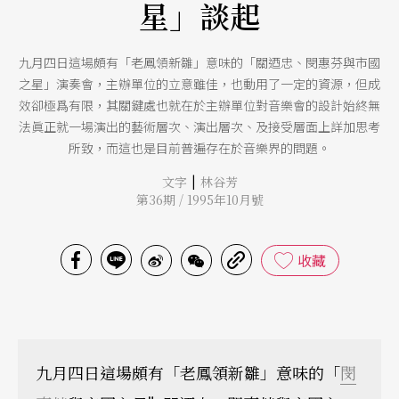
星」談起
九月四日這場頗有「老鳳領新雛」意味的「關迺忠、閔惠芬與市國
之星」演奏會，主辦單位的立意雖佳，也動用了一定的資源，但成
效卻極爲有限，其關鍵處也就在於主辦單位對音樂會的設計始終無
法眞正就一場演出的藝術層次、演出層次、及接受層面上詳加思考
所致，而這也是目前普遍存在於音樂界的問題。
|
文字
林谷芳
第36期 / 1995年10月號
收藏
九月四日這場頗有「老鳳領新雛」意味的「
閔