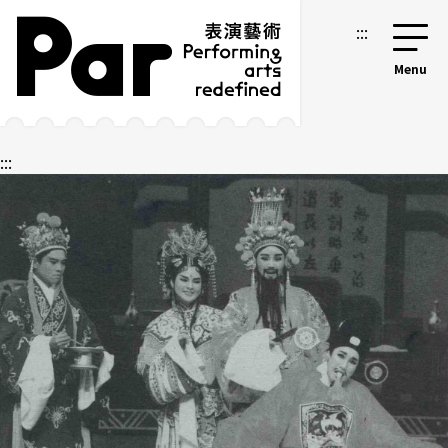
跳到主要內容區塊
網站導覽
:::
:::