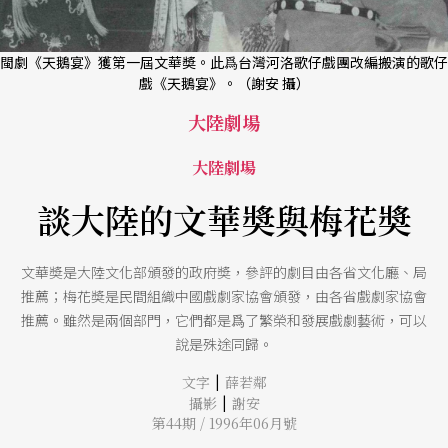
閩劇《天鵝宴》獲第一屆文華奬。此爲台灣河洛歌仔戲團改編搬演的歌仔
戲《天鵝宴》。（謝安 攝）
大陸劇場
大陸劇場
談大陸的文華奬與梅花奬
文華奬是大陸文化部頒發的政府奬，參評的劇目由各省文化廳、局
推薦；梅花奬是民間組織中國戲劇家協會頒發，由各省戲劇家協會
推薦。雖然是兩個部門，它們都是爲了繁榮和發展戲劇藝術，可以
說是殊途同歸。
|
文字
薛若鄰
|
攝影
謝安
第44期 / 1996年06月號