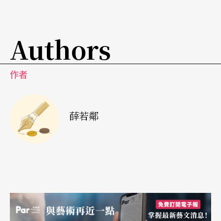
材戲《木蘭傳奇》。這三屆戲曲文華大奬中，現代
戲只有兩台，占三分之一，這也可以看出，不論是
Authors
現代戲、新編歷史劇和改編整理的傳統戲，只要思
想積極健康，藝術水平高，是不分題材和分類，都
作者
可以入選。從第三屆開始，強調理論聯合實際，尤
其是要發揮評論的作用，創作與評論有如車之兩
輪，鳥之雙翼，評論工作要避免絕對化，要麼捧
薛若鄰
煞，要麼罵煞，都是不正確的。
今年已評完第六屆文華奬，有幾個特點：1.劇目獲
奬的分布向地市發展。前五屆獲戲曲大奬的劇目十
五台，省級劇團獲奬有七台，幾乎占一半。但是第
六屆獲文華大奬的兩個劇目，都是地市級劇團。而