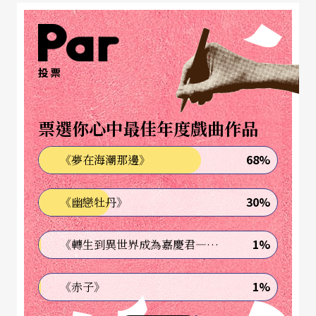
文華奬強調綜合性集體成就
評奬設戲曲、話劇、歌劇、舞劇、歌舞樂舞、兒童
投票
劇六大門類。由文化部領導、藝術管理官員和文藝
界知名學者專家組成評奬委員會進行運作，要求具
票選你心中最佳年度戲曲作品
有公正性和權威性。文華奬的條件是參評的劇目必
68%
《夢在海潮那邊》
須是新劇目，老的傳統戲不參評。所謂劇目，包括
編劇、導演、表演、音樂、舞美等項，劇目是綜合
30%
《幽戀牡丹》
性的整體藝術呈現。文華奬的特點是三不照顧：不
照顧地區、不照顧演員、不照顧過去已經取得的成
1%
《轉生到異世界成為嘉慶君—發現我的祖先是詐騙集團!?》
就。文華奬強調綜合性的集體奬，只有獲得大奬、
1%
《赤子》
新劇目和新節目之後，才有資格評選編、導、演、