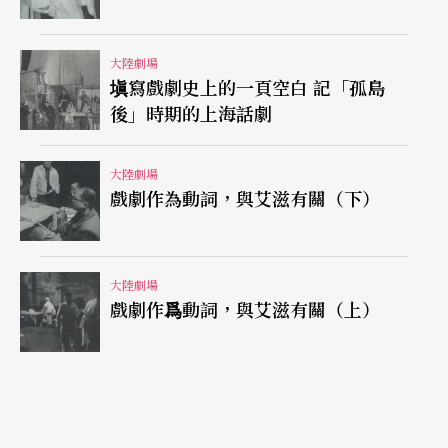
從以上列舉情況來看，戲曲現代戲不論在文華大奬
和文華新劇目奬中，都占多數，這與「文化大革
大陸劇場
塡寫戲劇史上的一頁空白 記「孤島
命」前提出的以現代戲爲綱和「文化大革命」中提
後」時期的上海話劇
出的只能演樣板戲是有本質區別的。文華奬參評的
劇目必須是新劇目，創作和演出現代戲屬於「新」
大陸劇場
戲劇作為動詞，與艾滋有關（下）
的範疇。爲了說明這個問題，還可以以第三屆、第
四屆和第五屆獲文華大奬的劇目爲例，第三屆戲曲
大奬只有一個吉林滿族新城戲《鐵血女眞》。第四
大陸劇場
戲劇作爲動詞，與艾滋有關（上）
屆獲戲曲大獎的劇目三台：贛南現代採茶戲《山歌
情》、新編歷史劇高甲戲《大河謠》、越劇改編古
典名著《西廂記》。第五屆獲戲曲大奬的劇目兩
台：評劇現代戲《三醉酒》、龍江戲新創作古代題