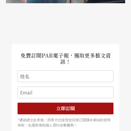
第六屆戲曲文華大奬和新劇目奬共十六台，省級劇
團有五台，地（市）縣級劇團有十一台，占三分之
二。尤其是四個縣級劇團申報的戲都獲得了新劇目
奬。獲奬的面向地（市）縣級劇團轉化，顯示基層
小劇團向中央和省級大劇團的挑戰，同時也說明只
免費訂閱PAR電子報，獲取更多藝文資
有基層劇團搞好了，多出新戲，才是戲曲的眞正繁
訊！
榮。2.現代戲達到很高的藝術質量，超過了一九四
九年以來的任何一個時期的成就。3.新編歷史劇比
較尊重歷史，反映了歷史的本質。4.改編整理的傳
統戲不但思想內容健康向上，而且藝術上更注重雅
立即訂閱
俗共賞。
*通過遞交此表格，即表示您接受並同意已閱讀本網站的使用
條款，私隱政策和個人資料收集聲明。
根據以上的敍述和分析，我認爲文華奬的生命力就