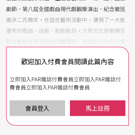
劇節、第八屆全國戲曲現代戲觀摩演出、紀念徽班
進京二百周年。在這些藝術活動中，湧現了一大批
優秀的戲曲、話劇、歌劇劇目。大陸文化部根據全
國文藝創作和演出的活躍情況，決定於一九九一年
始設置文華獎，目的是正確引導文藝創作的方向，
歡迎加入付費會員閱讀此篇內容
用新的劇目宣傳積極的、健康的思想，弘揚民族優
秀文化；貫徹戲曲的「三並舉」方針，即現代戲、
立即加入PAR雜誌付費會員立即加入PAR雜誌付
新編歷史戲、經過改編整理的傳統戲，避免「老戲
費會員立即加入PAR雜誌付費會員
老演、老演老戲」，劇目越來越貧乏，藝術人才的
培養受到影響；提高文藝評奬的水平和質量，以彌
會員登入
馬上註冊
補和糾正過去評奬標準不統一和過濫的情況，建立
良性的、有效的文藝評奬機制。