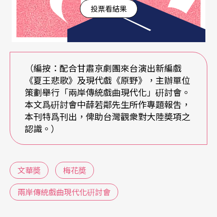
音、美等單項奬（個人奬）。
投票看結果
第一屆文華奬，戲曲獲大奬五台：現代戲《虎將
軍》（楚劇），新編歷史劇《天鵝宴》（閩劇）、
《畫龍點睛》（京戲），古典名著改編《紅樓夢》
（編按：配合甘肅京劇團來台演出新編戲
（黃梅戲），新創作古代戲《荒唐寶玉》（龍江
《夏王悲歌》及現代戲《原野》，主辦單位
策劃舉行「兩岸傳統戲曲現代化」硏討會。
戲）。獲新劇目奬的十四台，其中現代戲三台、新
本文爲硏討會中薛若鄰先生所作專題報吿，
編歷史劇六台、改編傳統戲四台，改編古典名著一
本刊特爲刊出，俾助台灣觀衆對大陸奬項之
認識。）
台。文華奬的獲奬比例是有規定的，總體說來不宜
太多，就我目前手頭掌握的資料來看，第二屆參評
新劇目、新節目共一百三十六台，結果評出二十五
文華奬
梅花奬
台，僅占參評總數的百分之十八。第三屆參評的新
兩岸傳統戲曲現代化硏討會
劇目、新節目共二百一十六台，評出二十九台，僅