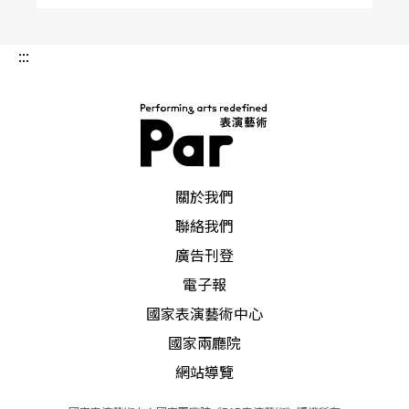
在於它的質量，高質量的藝術品才有感染力和推動
力。做爲劇團應以劇目建設爲中心，要以創作優秀
:::
劇本爲基礎，以培養優秀人才爲重點，以抓精品爲
目標。
梅花奬表揚個人藝術成就
PAR 表演藝術雜誌
關於我們
梅花奬是中國戲劇家協會爲了奬勵四十五歲以下的
聯絡我們
中靑年演員表演成就特設的奬項。「四人幫」粉碎
廣告刊登
電子報
以來，戲劇事業蓬勃發展，中靑年演員刻苦學戲，
國家表演藝術中心
努力繼承，勇於創新，是應當給予肯定和鼓勵的。
國家兩廳院
梅花奬以「寶劍鋒從磨礪出，梅花香自苦寒來」的
網站導覽
詩句得名。從一九八二年開始，到去年已評出十三