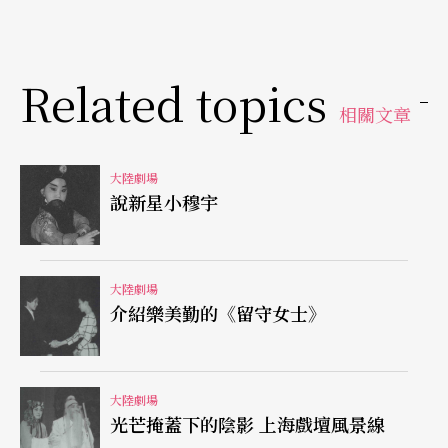
占參評總數的百分之十三點四。再從第一屆至第五
屆的戲曲、話劇、歌劇、舞劇、歌舞樂舞和兒童劇
的獲奬情況看，大奬三十六台，新劇目和新節目奬
Related topics
一百一十六台，其中戲曲六十四台、話劇二十六
相關文章
台、歌劇八台、舞劇四台、歌舞樂舞二台、兒童劇
大陸劇場
十二台。從戲曲獲奬情況來看，第一屆至第五屆獲
說新星小穆宇
大奬十五台，其中現代戲五台，新編歷史戲四台，
改編古典名著三台，新創作古代戲三台。獲新劇目
奬的六十四台，其中現代戲二十七台，新編歷史劇
大陸劇場
介紹樂美勤的《留守女士》
十六台，改編古典名著三台，新創作古代故事戲七
台，改編整理傳統戲十一台，改編外國戲一台。
大陸劇場
現代戲得奬占多數
光芒掩蓋下的陰影 上海戲壇風景線