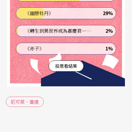
都是大家比較熟悉的，如：〈我愛你〉、〈天
29%
《幽戀牡丹》
鵝〉、〈夢〉等，只是我們常聽到的是德文歌詞，
而蓋達這次則是用挪威原文唱出，〈我愛你〉一曲
2%
《轉生到異世界成為嘉慶君—發現我的祖先是詐騙集團!?》
的高音尤其熱情而光亮。然後是兩首董尼采第的詠
嘆調：〈多美的女人！〉和〈一滴美妙的情淚〉，
1%
《赤子》
皆出自《愛情靈藥》一劇。此處，尤其是前者，蓋
投票看結果
達的聲音欠缺義大利美聲派的光澤，線條也不夠連
貫，但〈一滴美妙的情淚〉仍是唱得熱情洋溢，特
別是輕聲，運用得非常動人，沒有給人太吃力的感
覺。
尼可萊．蓋達
比較讓人失望的是下半場的六首理査．史特勞斯的
歌曲。蓋達大部分時間用朗誦，甚至說話似的歌唱