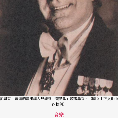
尼可萊．蓋達的演出讓人見識到「智慧型」歌者丰采。（國立中正文化中
心 提供）
音樂