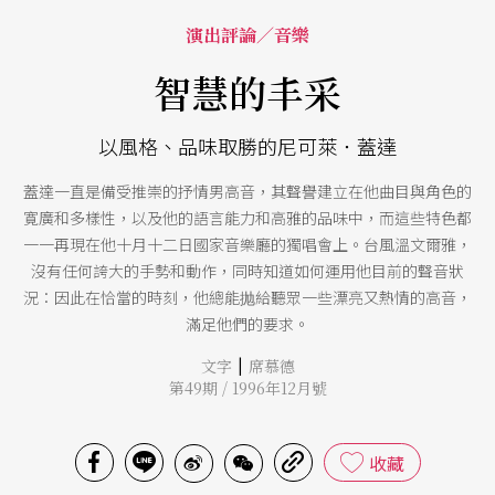
演出評論／音樂
智慧的丰采
以風格、品味取勝的尼可萊．蓋達
蓋達一直是備受推崇的抒情男高音，其聲譽建立在他曲目與角色的
寛廣和多樣性，以及他的語言能力和高雅的品味中，而這些特色都
一一再現在他十月十二日國家音樂廳的獨唱會上。台風溫文爾雅，
沒有任何誇大的手勢和動作，同時知道如何運用他目前的聲音狀
況：因此在恰當的時刻，他總能抛給聽眾一些漂亮又熱情的高音，
滿足他們的要求。
|
文字
席慕德
第49期 / 1996年12月號
收藏