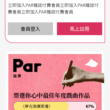
立即加入PAR雜誌付費會員立即加入PAR雜誌付
在紐約，距今也已十幾年。在這漫長的歲月裡，蓋
費會員立即加入PAR雜誌付費會員
達一直是備受推崇的抒情男高音，其聲譽建立在他
曲目與角色的寬廣和多樣性，以及他的語言能力和
會員登入
馬上註冊
高雅的品味中，而這些特色都一一再現在他十月十
二日國家音樂廳的獨唱會上。
淸澈如水晶的吐字
當晚的曲目，上半場是三首古諾的法文歌曲：〈給
投票
夜鶯〉、〈花的獻禮〉、〈你要去何方〉，音樂甜
美，風格類似，蓋達唱來輕鬆自然，法文之吐字更
票選你心中最佳年度戲曲作品
是淸澈精確如水晶，沒有一般歌者唱法文時的含糊
和無力感。四首葛利格（E. Grieg, 1815-1907）的歌
67%
《夢在海潮那邊》