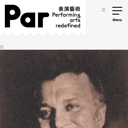
跳到主要內容區塊
網站導覽
:::
:::