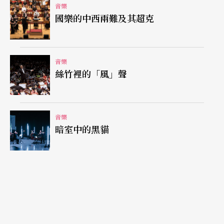
劇的風韻；〈我喜歡親吻女人〉一曲中的提琴家帕
音樂
國樂的中西兩難及其超克
格尼尼的玩世不恭，取自《風流寡婦》中的〈美心
之歌〉Dann Geh' ichzw Mexim一曲中州尼羅公爵
的優雅閒情，《微笑之國》一劇裡中國王子高歌
音樂
〈我全心屬於你〉時的熱情，在樂句處理，語音運
絲竹裡的「風」聲
用和肢體語言上的表現得恰到好處，韻味十足。
音樂
當晚的伴奏白右隆生是一位活躍在歐洲的日裔鋼琴
暗室中的黑貓
家，含蓄而稱職，欠缺個人色彩，音量有時也稍顯
不足。當然這是替名家伴奏時常會有的現象，因爲
獨唱者的個人風采和藝術見解太深刻，太主觀，伴
奏常被逼無法採取主動，很難有表現的機會，有時
也和當時的曲目有關。