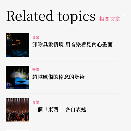
（Sprech-gesang）來處理這些本應有很多悠長線
Related topics
條要發展的歌曲，當然我們也可以說這也是一種詮
相關文章
釋方式，就像女高音舒瓦茲可芙（E. Schwarzkop
f）晚年的唱法一樣。但如此一來，像〈親切的幻
音樂
卸除具象情境 用音樂看見內心畫面
影〉和〈夜〉這樣的歌曲就失去了讓人屛息靜聽的
張力。
音樂
展現輕歌劇風韻
超越感傷的悼念的藝術
當晚最讓人欣賞的應該是最後的三首雷哈爾（F. Leh
ar, 1870-1948）的輕歌劇詠嘆調。蓋達在他的歌唱
音樂
一個「東西」 各自表述
生涯中，一直是橫跨歌劇、神劇和輕歌劇三種領
域。他當晚的演唱讓聽衆見識到了眞正維也納輕歌