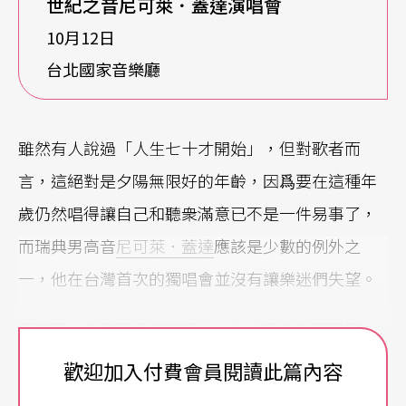
世紀之音尼可萊．蓋達演唱會
10月12日
台北國家音樂廳
雖然有人說過「人生七十才開始」，但對歌者而
言，這絕對是夕陽無限好的年齡，因爲要在這種年
歲仍然唱得讓自己和聽衆滿意已不是一件易事了，
而瑞典男高音
尼可萊．蓋達
應該是少數的例外之
一，他在台灣首次的獨唱會並沒有讓樂迷們失望。
筆者第一次聽蓋達演唱是他一九六四年在慕尼黑
「德意志博物館」大廳的獨唱會，印象深刻，至今
歡迎加入付費會員閱讀此篇內容
仍珍藏著當晚的節目單，最近一次則是一九八二年