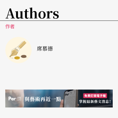
Authors
總觀這次的演出，蓋達的聲音仍保持相當年輕的音
色和彈性，更重要的是，我們見識到了爲什麼蓋達
常被稱爲是「智慧型」的歌者。台風溫文爾雅，沒
作者
有任何誇大的手勢和動作，同時知道如何運用他目
前的聲音狀況：有時用朗誦的方式來節省力氣，有
席慕德
時用優美的假聲代替宏亮的聲音，因此在恰當的時
刻，他總能抛給聽衆一些漂亮又熱情的高音，滿足
他們的要求。其實當一位享有盛譽的的歌者來到我
們面前時，樂迷們聽到的可能已不僅是他的聲音而
是他的風采和盛譽，以及大家共同擁有的美好回
憶。