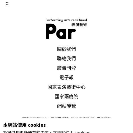
:::
PAR 表演藝術雜誌
關於我們
聯絡我們
廣告刊登
電子報
國家表演藝術中心
國家兩廳院
網站導覽
國家表演藝術中心國家兩廳院《PAR表演藝術》版權所有
本網站使用 cookies
©
2022
Performing arts redefined. All Rights Reserved
為提供您更多優質的內容，本網站使用 cookies
統一編號 Tax Id number 00973926