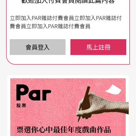
中國戲劇第二屆
梅花獎
的得主，侯少奎生於戲劇世
家，從小由其父侯永奎敎授以「坐如鐘、站如松、
立即加入PAR雜誌付費會員立即加入PAR雜誌付
走如風」爲藝術特點的侯派藝術。戲劇的特點反映
費會員立即加入PAR雜誌付費會員
當地的文化、民情及環境，北崑的武戲和演員的魁
武體格相得益彰，較南崑發展的更爲凸出，風格也
會員登入
馬上註冊
顯得剛健、粗獷、高亢、激昻。侯少奎的代表劇目
有〈林沖夜奔〉、〈單刀會〉、〈千里送京娘〉、
〈武松打虎〉、〈艷陽樓〉等，功架扎實外，侯少
奎的唱功旋律如實，〈單刀會〉中高低音變化幅度
極大，侯少奎高亢的嗓音中以滿宮滿調及淸晰的吐
投票
字，唱出底蘊醇厚的戲曲曲韻之美。而訓練在台上
快、穩的「圓廠功」及拿刀槍兵器對打的「把子
票選你心中最佳年度戲曲作品
功」，都是訓練過程裡奠下的基石。