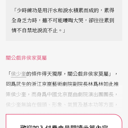
「少時練功是用汗水和淚水積累而成的，累得
全身乏力時，雖不可能嚎啕大哭，卻往往累到
情不自禁地淚流不止。」
關公戲非侯家莫屬
「
侯少奎
的條件得天獨厚，關公戲非侯家莫屬」，
同爲武生的浙江京崑藝術劇院副院長林爲林如此推
崇侯少奎，而身爲中國北京崑曲劇院演出團團長，
侯少奎無論在個頭、形象、氣質及基本功等方面，
也的確少有具備此等條件的後輩能與之並駕齊驅。
歡迎加入付費會員閱讀此篇內容