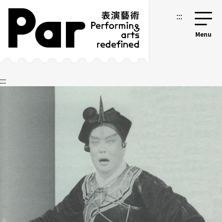
跳到主要內容區塊
網站導覽
:::
:::