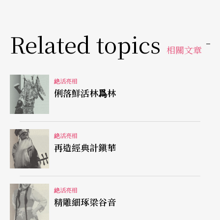
在亙長的堅持裡，苦在其中卻也樂在其中。侯少奎
Related topics
表示時代更迭下，崑劇的演出機會雖不若以往，但
相關文章
崑劇藝人對戲曲的奉獻投注和爲師者的表現很重
要，就算沒演出機會時，也需勤加練習，才能將崑
絶活亮相
劇之美盡情展現觀衆眼前。
俐落鮮活林爲林
絶活亮相
特約撰述｜孫嘉穗
再造經典計鎭華
絶活亮相
精雕細琢梁谷音