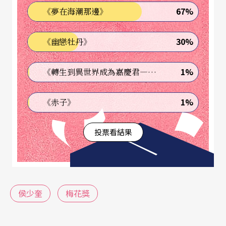
67%
《夢在海潮那邊》
父親殷切的敎導
30%
《幽戀牡丹》
侯少奎認爲武生的養成除了老師敎導外還要自己苦
練，他談到自己早上四點就起來練功，平時就算沒
1%
《轉生到異世界成為嘉慶君—發現我的祖先是詐騙集團!?》
有演出也照樣勤練不輟，「少年練功是用汗水和淚
1%
《赤子》
水積累而成的，累得全身乏力時，雖不可能嚎啕大
哭，卻往往累到情不自禁地淚流不止」，過程雖
投票看結果
苦，打下的功夫卻是深刻扎實的。對於父親的敎
導，侯少奎更是感念在心，特別提及父親在病榻上
仍殷殷叮囑指點：表演〈單刀會〉中的浪千疊時，
侯少奎
梅花獎
脚步和韻律須密切相合，才能在提脚落脚間讓肢體
語言靈動明確地傳遞戲曲情境。