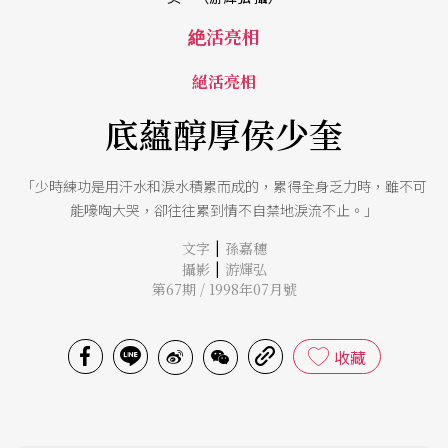
絶活亮相
絕活亮相
底蘊醇厚侯少奎
「少時練功是用汗水和淚水積累而成的，累得全身乏力時，雖不可
能嚎啕大哭，卻往往累到情不自禁地淚流不止。」
|
文字
孫嘉穗
|
攝影
游輝弘
第67期 / 1998年07月號
收藏