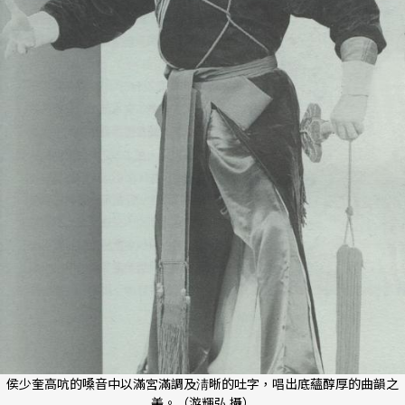
侯少奎高吭的嗓音中以滿宮滿調及淸晰的吐字，唱出底蘊醇厚的曲韻之
美。（游輝弘 攝）