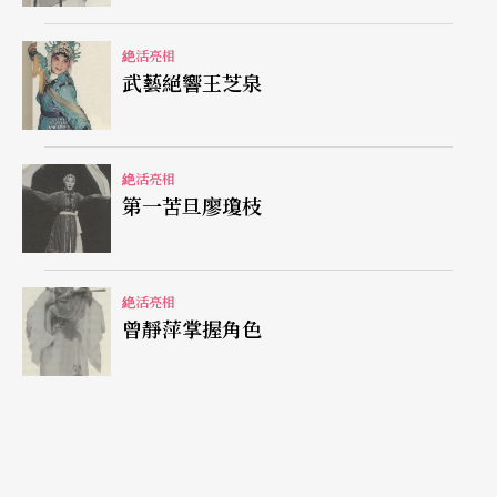
絶活亮相
武藝絕響王芝泉
絶活亮相
第一苦旦廖瓊枝
絶活亮相
曾靜萍掌握角色