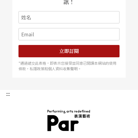
訊！
灑。
不一樣的《四季》
「柏林愛樂獨奏家室內樂團」確也掌握住巴洛克音
樂的這些特質。不管讀者曾經聆賞過多少不同版本
立即訂閱
的《四季》，當該團演奏的樂聲一響起，您絕對會
*通過遞交此表格，即表示您接受並同意已閱讀本網站的使用
條款，私隱政策和個人資料收集聲明。
坐直身子、全神貫注地聽下去，因爲他們所帶來的
是全然意外的驚喜與新鮮感。在愛樂者熟得不能再
:::
熟的這首樂曲中，該落、團大膽地採用大幅起對比
相當明顯而運行樂曲自由的速度變化，讓於淸新、
單純的美感之外多了幾分浪漫。
因爲是遵循原譜演奏，持近代樂器的「柏林愛樂獨
PAR 表演藝術雜誌