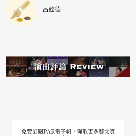
呂懿德
方才推出的一張韋瓦第《四季》的CD錄音聆聽。此
處，筆者願以此張CD的聆聽經驗，作爲觀察他們演
奏成績的例證。不過在進入這個主題前，還必須先
澄淸一些觀念。談到巴洛克音樂，人們通常對這個
時期的作品存著嚴重的誤解，覺得它們講求形式，
結構嚴謹而旋律單調，是相當艱澀、難以消化的東
西。事實上，巴洛克音樂，由於現代的記譜規範在
那個時代尚未發展成形，作曲家只靠文字敍述去指
示演奏者如何詮釋他的樂曲（其實，在當時，每次
作品發表時，作曲家若非身兼演奏者，要不就是帶
領者）。因此這些音樂，在秩序中保有相當多的自
由，在簡單中留下無窮的想像空間，任憑演奏者揮
免費訂閱PAR電子報，獲取更多藝文資