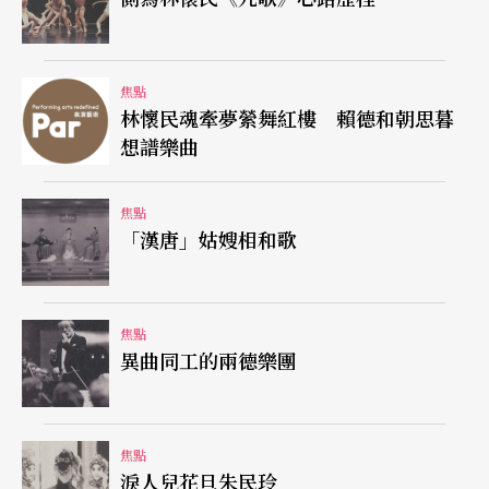
們還必須是各種樂器領域最優秀的演奏者。藉由這
樣的菁英陣容組合成的樂團，方能將古樂之美整個
呈現出來，進而吸引更多原本對古樂不感興趣的聽
焦點
林懷民魂牽夢縈舞紅樓 賴德和朝思暮
衆。當庫斯莫爾加入柏林愛樂之後，他從樂團及因
想譜樂曲
工作之便認識的許多音樂家中覓得足夠人數的志同
道合者；不用說，他們的水準絕對是頂尖的。一九
焦點
「漢唐」姑嫂相和歌
九五年，一切籌備工作都吿完成，「柏林愛樂獨奏
家室內樂團」（Berliner Barock Solisten）終於誕
生。
焦點
異曲同工的兩德樂團
對於樂團的創辦人兼領導者庫斯莫爾而言，這時候
挑戰曁考驗才剛要開始。由於該團創立的宗旨不僅
僅在發揚被湮忘的巴洛克及更早的音樂作品，更重
焦點
淚人兒花旦朱民玲