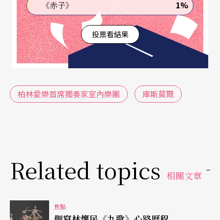
開來，讓世界各地的愛樂者領略到它們優美之處。
1%
《赤子》
爲了達成這個心願，早在七〇年代開始，庫斯莫爾
投票看結果
就在平常的演奏行程與練習之外，撥出部分時間與
心力，投注於古樂演奏的硏究上。說庫斯莫爾作
「古樂演奏的硏究」，並不意味他只是閉門造車，
而從未參與實際的演出。事實上，在這段時日裡，
柏林愛樂首席獨奏家室內樂團
庫斯莫爾
他已和布律根（Frans Brüggen）、拜爾斯瑪（Ann
er Bylsma）等推動古樂復興運動的大師和弗瑞堡巴
洛克管弦樂團有相當密切的共事經驗。
Related topics
隨著庫斯莫爾對古樂演奏的瞭解愈深，他想要成立
相關文章
自己樂團的意願就愈強。不過，在他的想法中，他
所要召集的不止是一群對古樂有興趣的演奏者，他
焦點
側寫林懷民《九歌》心路歷程