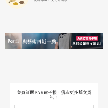
「主導」所生產的一齣希臘悲劇，頗多不以爲然。
嚴批如林谷芳所言：「鼓勵原住民走下去所冒的危
險其實與人類學家一樣，一不小心，就會像十六、
七世紀的傳教士用上帝拯救之名來同化土著般在爲
自己凌越弱勢找到一個支撐的理由」（見《表演藝
術》雜誌，1998年8月）；重貶則如呂健忠所言：
「採用因果這個通俗的佛教信仰作爲改編希臘悲劇
的命題，無異於搬殖民文化的石頭砸原住民的腳
跟，同時還自掘文化沙文的陷阱，仿如嫌漢文化的
壓力不夠大，所以要再加上古代的雅典。」（見
《表演藝術》雜誌，2001年7月）
免費訂閱PAR電子報，獲取更多藝文資
訊！
從以上僅林、呂二人所言，已見對創作者判下種族