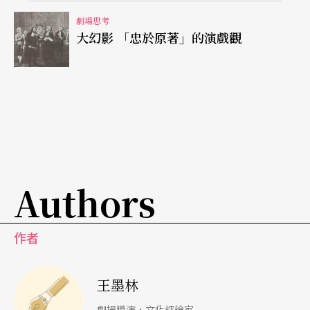
段是要使事物陌生起來，使形式有阻拒性，以便擴
劇場思考
大幻影 「忠於原著」的演戲觀
大感知的困難和時間，因爲在藝術裡，感知過程是
以自我爲主，而一定是要延長的；藝術是重新體會
事物構造的方法，但在藝術裡，已形成的事物是不
重要的。」（《二十世紀文學理論》，香港中文大
學出版，1985，頁14）
希臘悲劇
剝削了原住民？原住民篡改了希臘悲劇？
Authors
以筆者企劃、編劇、與大陸導演共同導演的《
TSO
作者
U．伊底帕斯
》爲例，這齣一九九七及九八年先後
在台北、北京兩地演出過的作品，引起兩岸劇評人
王墨林
衆多討論。台灣方面，對原住民（鄒族）通過漢人
劇場導演，文化評論家