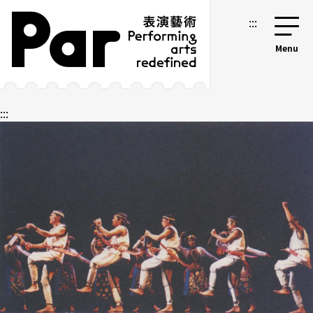
跳到主要內容區塊
網站導覽
:::
:::