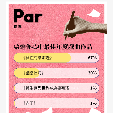
『異』。所以，如果要在互相觀望，沒有上下之分
的位置上，用『異國情調』是不恰當的。但我們沒
有更好的詞語可用；爲了使用意清晰，只好將就以
投票
『異國情調平分』（sharing exoticisms）這個字眼
比較平等。」（《明報月刊》，2000年9月，周旋
票選你心中最佳年度戲曲作品
捷，頁63）
67%
《夢在海潮那邊》
被發明打造出來的傳統
30%
《幽戀牡丹》
台灣近年原住民文化熱的興起，因與原住民傳統文
1%
《轉生到異世界成為嘉慶君—發現我的祖先是詐騙集團!?》
化中的祭儀與歌舞緊密地聯結在一起，而掩蓋住某
些重要的現實議題。作爲局外人的漢人，如何利用
1%
《赤子》
那些祭儀、歌舞等素材，將之拚貼成爲原住民種族