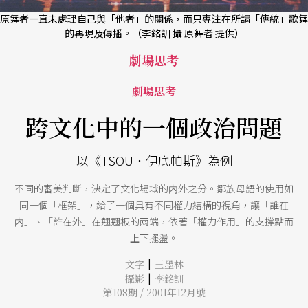
原舞者一直未處理自己與「他者」的關係，而只專注在所謂「傳統」歌舞
的再現及傳播。（李銘訓 攝 原舞者 提供）
劇場思考
劇場思考
跨文化中的一個政治問題
以《TSOU．伊底帕斯》為例
不同的審美判斷，決定了文化場域的内外之分。鄒族母語的使用如
同一個「框架」，給了一個具有不同權力結構的視角，讓「誰在
内」、「誰在外」在翹翹板的兩端，依著「權力作用」的支撐點而
上下擺盪。
|
文字
王墨林
|
攝影
李銘訓
第108期 / 2001年12月號