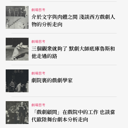
一部分。況且這個再現的過程，更因爲這樣的「文
劇場思考
介於文字與肉體之間 淺談西方戲劇人
化幻想」也是原住民樂意於接受的，而讓原住民對
物的分析走向
於自身所處之當代社會的敘述，漸漸變成「報導文
學」的素材而已。
劇場思考
三個觀衆就夠了 默劇大師底庫魯斯和
Martin提到的「異國情調平分」，在這裡似乎可以
他走過的路
提供我們爲原住民「被發明打造出來的傳統」，找
劇場思考
到一個能夠在跨文化的架構下，通過意義的相互詮
劇院裏的戲劇學家
釋而生產有別於人類學對傳統文化的迷思，從而浮
現嶄新的修辭，以作爲再現文化協議的新場域。當
非原住民，使用這樣陌生化手段，也意味著原住民
劇場思考
「戲劇顧問」在戲院中的工作 也談當
主動出擊的反轉策略。俄國形式主義的理論大師希
代歐陸舞台劇本分析走向
柯洛夫斯基（Viktor Sklovskij）就說過:「藝術的手