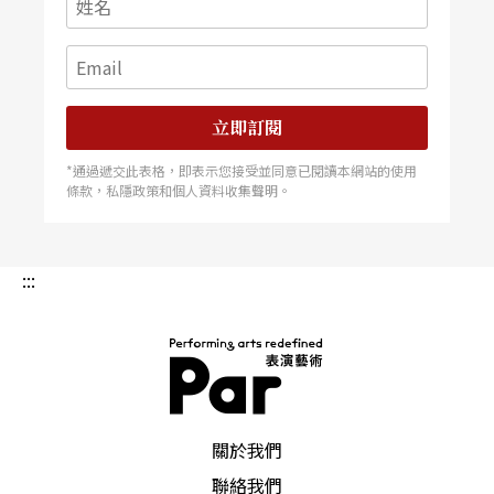
沙文主義的重罪，他們以台灣時下流行的「政治正
確」，來作爲韃伐創作者「意識形態」的根據。本
文正好藉此把原住民與現代藝術之間的美學關係，
立即訂閱
關於政治性的這一部分，更爲澄清。
*通過遞交此表格，即表示您接受並同意已閱讀本網站的使用
條款，私隱政策和個人資料收集聲明。
首先，《TSOU．伊底帕斯》企圖以原住民的身體佔
據希臘悲劇的角色，以邊緣族群的身體去異化文本
:::
的主流論述。另一方面是以少數民族瀕臨喪失的母
語，去穿透被發聲優美的詩韻所堵塞的裂隙，以陌
生化的古典母語去召喚隱藏於詩句中更深沈的靈
魂。
PAR 表演藝術雜誌
關於我們
就前者而言，我們有沒有必要爲褒揚原住民傳統而
聯絡我們