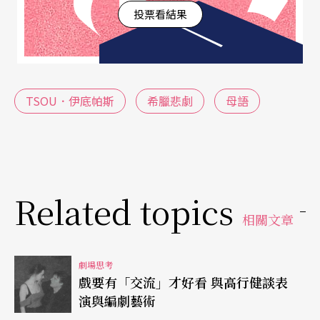
投票看結果
認同的鏡像，甚至延伸成爲台灣「社會想像」的建
構？反過來說，漢人是否因此卻成爲了原住民眼中
的「他者」呢？當漢人通過各種方式刻意表現出不
同種族共同生活在多元文化的和諧中，這種「想像
TSOU．伊底帕斯
希臘悲劇
母語
的共同體」如何才能免除原住民被封鎖於典型的
「原住民味道」的再現呢？
那麼當原住民自身來建構自己的認同論述時，也不
Related topics
得不令人質疑，是否也會像「原舞者」那樣，愈來
相關文章
愈陷入以人類學家的術語來表達自己？從原舞者歷
年來的表演一直未及處理自己與「他者」的關係，
劇場思考
戲要有「交流」才好看 與高行健談表
而一直繞在所謂「傳統」歌舞的再現及傳播來看，
演與編劇藝術
似乎也已經把原住民變成非原住民對其文化幻想的