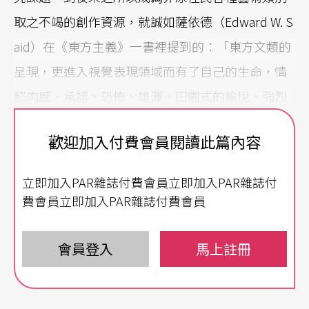
取之不竭的創作資源，就誠如薩依德（Edward W. S
aid）在《東方主義》一書裡提到的：「東方文類的
呈現，更進入視覺表現領域而有了自己的生命，情
慾肉感、承諾、恐怖、雄渾、田園式的愉悅、強烈
的能量……」（立緒版，頁182），薩依德的說法，
歡迎加入付費會員閱讀此篇內容
其實更爲凸顯「東方文類」話語中所意涵的「異國
情調」。
立即加入PAR雜誌付費會員立即加入PAR雜誌付
費會員立即加入PAR雜誌付費會員
二〇〇〇年法國里昂雙年展的策展主題就是「異國
情調」，策展人Jean Hubert Martin提到:「『異國
會員登入
馬上註冊
情調』素來是白人對弱勢文化的一種從上而下的欣
賞態度。然而，『異』只是一個相對的概念──如
果對方是『異』，當對方看我們時，我們也同樣是