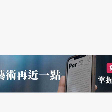
衆評論他扮演的人物，便是演員以他扮演人物的身
則是演員暫時脫離他扮演的人物，以演員的身分向
面的揷白很難分別，能否請你詳細解說一下？
物的身分向觀衆透露人物此時此地的心聲」，揷白
的人物的行為與心理。」
「演員和觀衆的交流」？
流」上？
西。