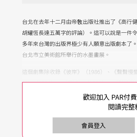
台北在去年十二月由帝敎出版社推出了《高行
胡耀恆長達五萬字的評論）。這可以說是一件
多年來台灣的出版界極少有人願意出版劇本了
台北市立美術館所舉行的水墨畫展。
這個劇集除收錄《彼岸》（1986）、《聲聲慢變
界》（1991）、《冥城》（1991）、《對話與
逆神》（1993）（以上均爲定稿日期）等八
歡迎加入 PAR付
他的劇作法跟他的表演論有密切的關係，也就
閱讀完整
好他的戲；所以，我想讀者最好也要明白他的
會員登入
我在讀完他的〈我的戲和我的鑰匙〉（收在《