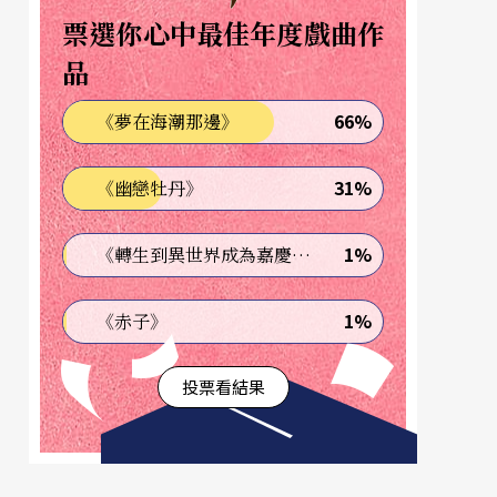
票選你心中最佳年度戲曲作
品
66%
《夢在海潮那邊》
31%
《幽戀牡丹》
1%
《轉生到異世界成為嘉慶君—發現我的祖先是詐騙集團!?》
1%
《赤子》
投票看結果