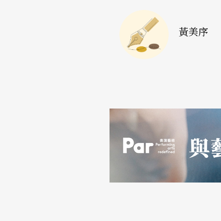
黃
：你在談道白時說：「旁白，不是演員對觀
分向觀衆透露人物此時此地的心聲。而挿白，
黃美序
觀衆解說人物的行爲與心理。」（81）
我覺得「演員對觀衆評論他扮演的人物」跟下
高
：（細讀自己原文）對，旁白是「以扮演人
是「以演員的身分對觀衆評論或解說他所扮演
黃
：你所謂的「劇場性」最重要的是否就是指
也即是「劇場性」是建立在「演員和觀衆的交
高
：對。「演員和觀衆的交流」是最重要的東