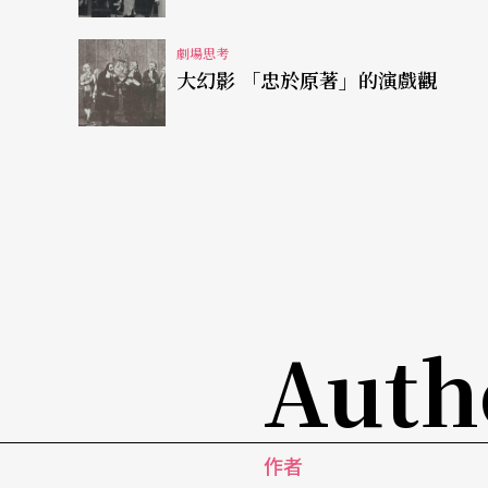
演員」身份），你們看『我』如何扮演那個角
背後的第三隻「中性」的眼睛在看著「中性演
劇場思考
大幻影 「忠於原著」的演戲觀
「他」。然後開始進入角色，但是那個「我」
黃
：可不可以說說演員在扮演時，如何快速地
高
：一方面他進進出出，一方面他饒有興緻，
黃
：就我所知，大概從布萊希特開始吧，西方
夠觀照那個人物、批評那個人物。這一點跟你
Auth
高
：有。但是不一樣。在他的戲中常是身份的
人物、一下子又跳出來變成敍述者：我覺得他
一點到此爲止，我們沒有時間細加比較。）
作者