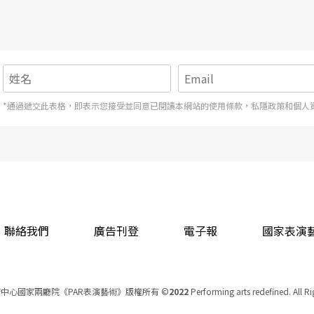
rook說的the empty space有沒有什麼差別？
內表演，除演員外其他的一切裝飾性的東西都是多
*通過遞交此表格，即表示您接受並同意已閱讀本網站的使用條款，私隱政策和個人
聯絡我們
廣告刊登
電子報
國家表演
你是「爲演員寫戲」，同時重視所謂的「文字語
中心國家兩廳院《PAR表演藝術》版權所有
©
2022
Performing arts redefined. All R
要？也可以說是「文字語言」或是「肢體語言」在
統一編號 Tax Id number 00973926