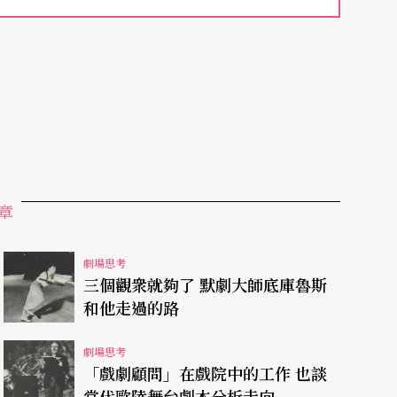
（手稿）給我參考。下面是這次談話的主要內容，
作用。（括號內數字表示引述〈我〉文原文的頁
員表演的「三個層次」，就是「自我─演員─角
章
你」（演員身體）來扮演「他」（角色）。
的「中性演員」（像日本的能劇演員在凝視面具、
劇場思考
三個觀衆就夠了 默劇大師底庫魯斯
你說這時候他「旣是角色，又是演員，還又是他自
和他走過的路
說得更明白一點？
劇場思考
「戲劇顧問」在戲院中的工作 也談
演員向觀衆看一下，表示：「諸位（這時是「中性
當代歐陸舞台劇本分析走向