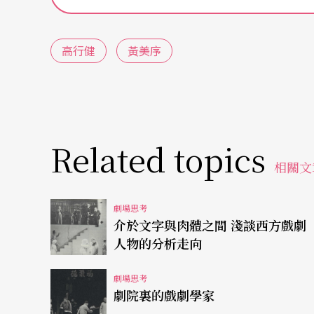
次對談，事後他又寄了〈劇作法與中性演員〉
希望對〈我〉文中的某些論點有補充性的參考
高行健
黃美序
碼）
演員表演的「三個層次」
黃
：你在〈我的戲和我的鑰匙〉一文中談到演
Related topics
相關文
色」，即表演的心理過程是從「我」、通過「
也就是演員在化粧的時候消除雜念而進入你說
劇場思考
介於文字與肉體之間 淺談西方戲劇
進入面具），然後上台「亮相」、扮演角色。
人物的分析走向
己。」（76，92）能否請你把這時的「過程」
劇場思考
劇院裏的戲劇學家
高
：「亮相」是第一次演員變成角色，亮相時