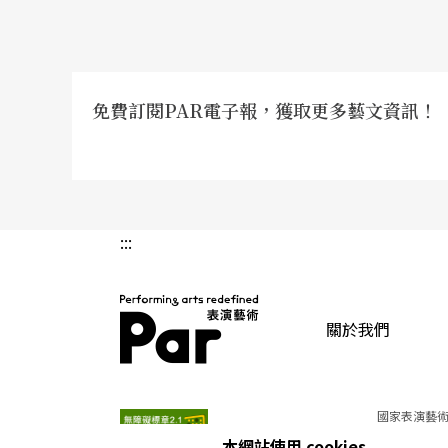
黃
：你所說的「光光的舞台」（85，86）跟Peter B
高
：他是怎麼說的？
免費訂閱PAR電子報，獲取更多藝文資訊！
黃
：簡單地說他認爲演員可以在任何一處空間
餘的。
高
：差不多。
:::
文字語言和肢體語言
關於我們
黃
：你在文章中一再強調「劇本的文學性」和
言」與「肢體語言」，這一點我非常贊同。
PAR 表演藝術雜誌
國家表演藝術
但是在你個人「寫戲」時，哪個語言會比較重
本網站使用 cookies