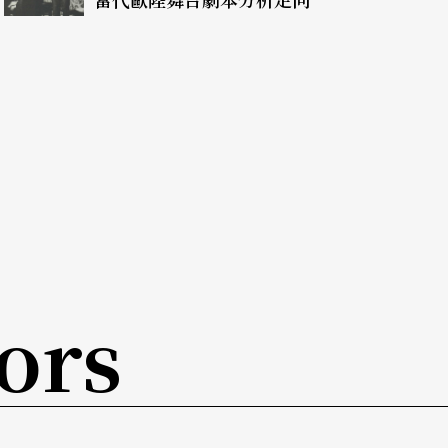
色『他』」。這個「我」是自我意識，是抽離的、
員」的身體「你」、來調節它如何來表演那個角色
和「他」之間？
進進出出於「我」和「他」之間？
饒有餘地來觀注，來調節他的表演。
劇場認為最好的演員應該在扮演一個人物的同時能
的理論有沒有相似的地方？
ors
改變，如歌隊一下子是唱、一下子是演，一下子是
沒有在演員內在的過程中加以分化。（作者註：這