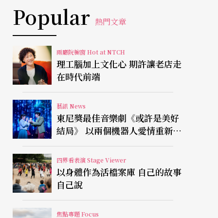
Popular
熱門文章
兩廳院櫥窗 Hot at NTCH
理工腦加上文化心 期許讓老店走
在時代前端
藝訊 News
東尼獎最佳音樂劇《或許是美好
結局》 以兩個機器人愛情重新凝
視有限人生
四界看表演 Stage Viewer
以身體作為活檔案庫 自己的故事
自己說
焦點專題 Focus