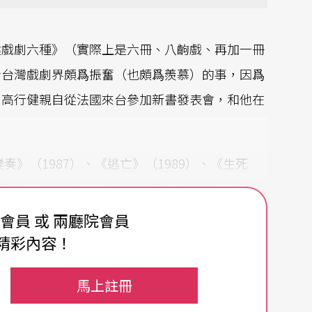
健戲劇六種》（實際上是六冊、八齣戲、再加一冊
令台灣戲劇界頗爲振奮（也頗爲羨慕）的事，因爲
。高行健親自從法國來台參加新書發表會，和他在
奏》（1987）、《逃亡》（1989）、《生死
反詰》（1992）、《山海經傳》（1993）、《夜
個作品外，還有好幾篇高行健的戲劇論述。高行健說
費會員 或 兩廳院會員
是說導演和演員要了解高行健對表演的觀念才能演
精彩內容！
表達形式和他對表演方面的想法。
馬上註冊
冥城》）一文後，特就該文與《冥城》和他作了一