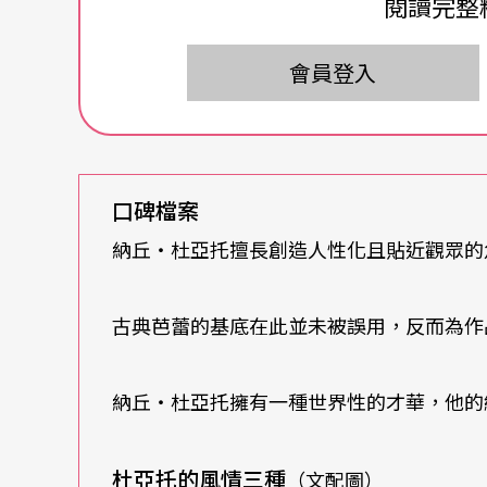
閱讀完整
杜亞托何許人也？點進他的個人網站，頁面一
濛濛的。這個讓舞評讚譽、改寫西班牙舞蹈歷史的功
會員登入
十八歲進入倫敦著名的蘭巴特學院（Rambert S
Béjart）的舞蹈學院與美國艾文‧艾利（Alvin
杜亞托的第一份全職工作，就是在瑞典庫柏格
口碑檔案
古典芭蕾舞作，去年才來過台灣演出馬茲‧艾克（
納丘‧杜亞托擅長創造人性化且貼近觀眾的
蘭舞蹈劇場（NDT）的尤里‧季利安（Jirí Ky
駐團編舞者，從此，他的編舞才華揮灑開來，
古典芭蕾的基底在此並未被誤用，反而為作
杜亞托的成名過程就跟許多國際知名的編舞家
納丘‧杜亞托擁有一種世界性的才華，他的
他的作品風格，也十足反映了他的血緣與經歷
張力，以及季利安的流動與優雅，這次帶來的
杜亞托的風情三種
（文配圖）