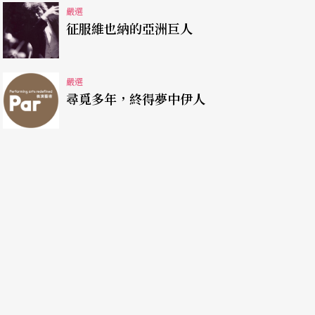
嚴選
征服維也納的亞洲巨人
嚴選
尋覓多年，終得夢中伊人