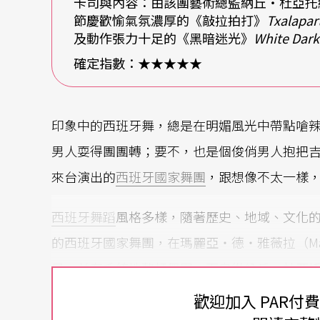
卡司與內容：由該團藝術總監納丘‧杜亞托
節慶歡愉氣氛濃厚的《敲拉拍打》
Txalapar
及動作張力十足的《黑暗迷光》
White Dark
確定指數：★★★★★
印象中的西班牙舞，總是在明媚風光中帶點嗆
男人耍得團團轉；要不，也是個俊俏男人抱把
來台演出的
西班牙國家舞團
，跟想像不太一樣
西班牙舞蹈
風格多樣，隨著歷史、地域、文化
的西班牙國家舞團，在瑪麗亞‧德‧雅薇拉（Marí
風，並有系統地整頓舞團，而自從納丘‧杜亞托（N
後，更將舞團推上高峰，成為既有西班牙血統
歡迎加入 PAR付