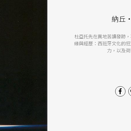
納丘
杜亞托先在異地苦讀發跡，
緣與經歷：西班牙文化的狂
力，以及荷