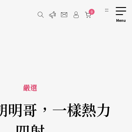
:::
0
嚴選
朗明哥，一樣熱力
四射