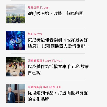
焦點專題 Focus
從呼吸開始，改造一個馬戲團
藝訊 News
東尼獎最佳音樂劇《或許是美好
結局》 以兩個機器人愛情重新凝
視有限人生
四界看表演 Stage Viewer
以身體作為活檔案庫 自己的故事
自己說
兩廳院櫥窗 Hot at NTCH
從場館到作品，打造向世界發聲
的文化品牌