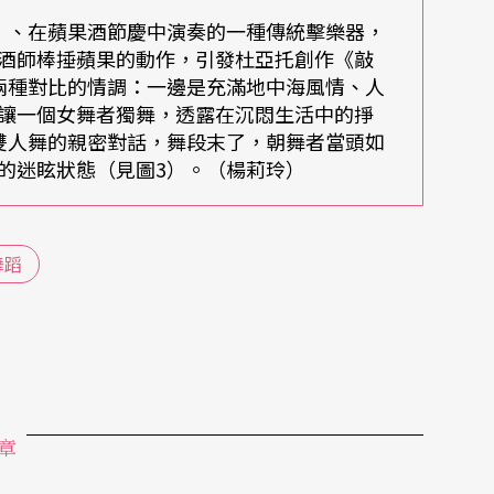
（本刊編輯 楊莉玲）
sque）、在蘋果酒節慶中演奏的一種傳統擊樂器，
酒師棒捶蘋果的動作，引發杜亞托創作《敲
兩種對比的情調：一邊是充滿地中海風情、人
讓一個女舞者獨舞，透露在沉悶生活中的掙
雙人舞的親密對話，舞段末了，朝舞者當頭如
ayas2/rayas2.html
的迷眩狀態（見圖3）。（楊莉玲）
asp
舞蹈
章