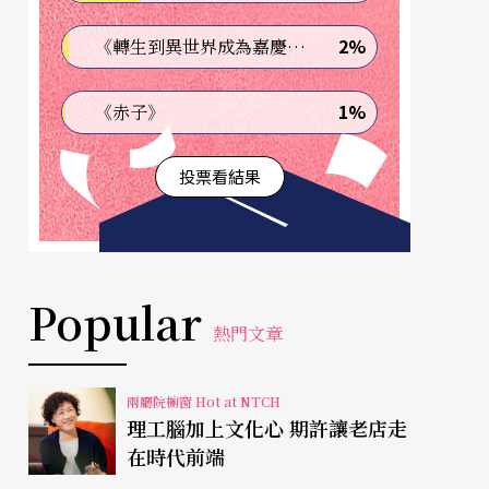
2%
《轉生到異世界成為嘉慶君—發現我的祖先是詐騙集團!?》
1%
《赤子》
投票看結果
Popular
熱門文章
兩廳院櫥窗 Hot at NTCH
理工腦加上文化心 期許讓老店走
在時代前端