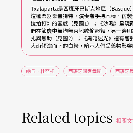
Txalaparta是西班牙巴斯克地區（Ba
這種樂器樂音獨特，演奏者手持木棒，仿製
拉拍打》的靈感（見圖1）；《沙灘》呈現
相關網站
們在節慶中無拘無束地歡愉起舞，另一邊則
扎與無助（見圖2）；《黑暗迷光》裡有著
杜亞托個人網站：http://www.alhma.com/duato/r
大雨傾瀉而下的白粉，暗示人們受藥物影響
荷蘭舞蹈劇場：http://www.ndt.nl/en/ndt.
納丘．杜亞托
西班牙國家舞團
西班牙
Related topics
相關文