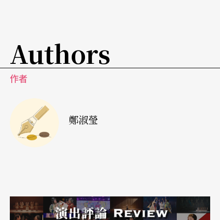
從天堂掉到了地獄，和顧寶明有多場精采對手戲。
其他演出陣容還包括《我的大老婆》中的
呂曼茵
、
Authors
《情盡夜上海》中的
韓雋凱
、《跑路天使》中的舒
友等，還有伊林模特兒長腿美女
錢帥君
跨刀客串。
作者
舞台空間以普普風為設計基調
而在舞台設計上，將以布幕投影與實物並置，以普
鄭淑瑩
普風作為全劇的設計基調，藉此營造喜劇情調。劇
中人物空間的大小，呈現出辦公大樓上層與下層的
地位對比；大樓及電梯的開開合合、上下來去自
如，則隱喻了劇中男女關係及性意涵。舞台多層結
構的高度差異，也反映出「公司階層」與劇中人