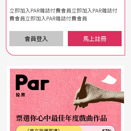
劇。
立即加入PAR雜誌付費會員立即加入PAR雜誌付
費會員立即加入PAR雜誌付費會員
反映職場的明爭暗鬥與淫亂關係
《公寓春光》改編自一九六○年奧斯卡最佳原著劇
會員登入
馬上註冊
本
The Apartment
，舞台場景從半世紀前的美國搬
到當今台灣，仍舊充滿許多有趣的不謀而合。角色
之間的情愛、部屬關係，交互發展出各式各樣的外
遇、利用、濫權、自殺事件，恰好就是台灣每日社
會版的故事濃縮。導演梁志民說，《公寓春光》雖
投票
是喜劇玩法，卻是齣十足寫實的「災難片」，赤裸
反映出現今職場的明爭暗鬥與淫亂關係，「我們還
票選你心中最佳年度戲曲作品
為戲作了『上班族偷情市調』，發現賓館的兩大熱
67%
《夢在海潮那邊》