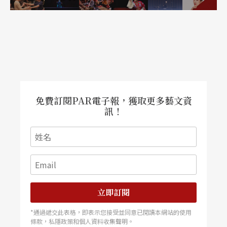
「渴望步步高升」的社會環境縮影，下層如走馬燈
似的旋轉舞台，讓角色們奔波於各場景之間，象徵
「基礎層次」；中層的偷情套房及工作職場，則象
徵「生活層次」及「工作層次」，在舞台上層，則
是劇中主角極欲爬升的地位，也象徵了最後醒悟的
「精神層次」。
免費訂閱PAR電子報，獲取更多藝文資
訊！
立即訂閱
*通過遞交此表格，即表示您接受並同意已閱讀本網站的使用
條款，私隱政策和個人資料收集聲明。