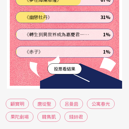
門時段分別是下午五點到七點，以及午休的一點到
三點，剛好符合上班族的作息時間，也很能與劇情
31%
《幽戀牡丹》
呼應。」
1%
《轉生到異世界成為嘉慶君—發現我的祖先是詐騙集團!?》
劇中，顧寶明飾演的「寶德」一角，在一家二十七
層樓的大型百貨公司服務，苦無出人頭地機會的
1%
《赤子》
他，靈機一動當起上司們的「房東」，出租自己的
投票看結果
公寓充當偷情場所，滿足上司需求以鞏固自身職
位。於是，他的小套房內，輪番上演著各式各樣的
偷情戲碼，一會兒是女上司與送披薩小弟的SM天
堂，一會兒是男主管與電梯小姐的婚外情，道德規
顧寶明
唐從聖
呂曼茵
公寓春光
範及社會眼光通通放一邊，房內春光激情無限。
果陀劇場
韓雋凱
錢帥君
隔壁鄰居以為「寶德」夜夜春宵體力超人，實際上