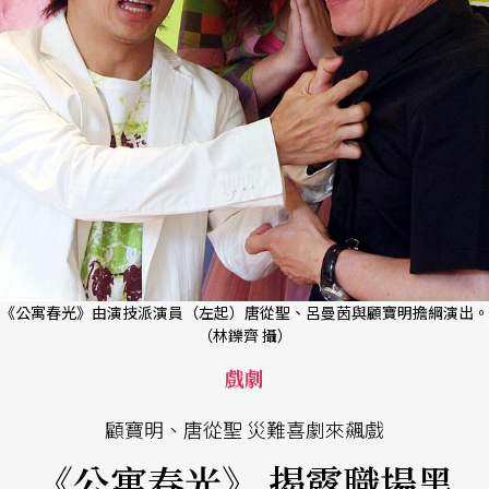
《公寓春光》由演技派演員（左起）唐從聖、呂曼茵與顧寶明擔綱演出。
（林鑠齊 攝）
戲劇
顧寶明、唐從聖 災難喜劇來飆戲
《公寓春光》 揭露職場黑