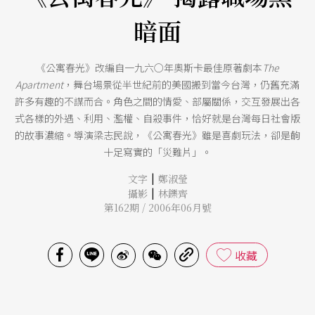
暗面
《公寓春光》改編自一九六○年奧斯卡最佳原著劇本
The
Apartment
，舞台場景從半世紀前的美國搬到當今台灣，仍舊充滿
許多有趣的不謀而合。角色之間的情愛、部屬關係，交互發展出各
式各樣的外遇、利用、濫權、自殺事件，恰好就是台灣每日社會版
的故事濃縮。導演梁志民說，《公寓春光》雖是喜劇玩法，卻是齣
十足寫實的「災難片」。
|
文字
鄭淑瑩
|
攝影
林鑠齊
第162期 / 2006年06月號
收藏