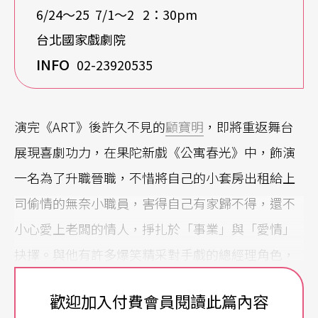
6/24〜25 7/1〜2 2：30pm
台北國家戲劇院
INFO
02-23920535
演完《ART》後許久不見的
顧寶明
，即將重返舞台
展現喜劇功力，在果陀新戲《公寓春光》中，飾演
一名為了升職晉職，不惜將自己的小套房出租給上
司偷情的無奈小職員，害得自己有家歸不得，還不
小心愛上老闆的情人，掙扎於「事業」與「愛情」
抉擇。與他有許多爆笑精采對手戲的總經理角色，
則由模仿表演一流的
唐從聖
飾演，兩代喜劇翹楚同
歡迎加入付費會員閱讀此篇內容
台飆戲，攜手呈現這齣描述都會男女情愛的強效喜