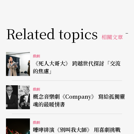
他根本有家歸不得，只得天天加班，除了要守口如
瓶外，還得細心安排房間出租時刻表以免「撞
Related topics
客」。誰知，紙終究包不住火，一段段地下情曝了
相關文章
光，每次曝光都像是引爆了一顆大炸彈，震撼公司
的人事關係，也考驗著男女關係的持久信任，「寶
戲劇
德」也陷入了前所未有的天人交戰……。
《死人大哥大》 跨越世代探討「交流
的焦慮」
顧寶明與唐從聖同台飆戲
戲劇
上次接演《ART》時，顧寶明為戲瘦了七、八公
概念音樂劇《Company》 寫給孤獨靈
魂的最暖情書
斤，這回再接演《公寓春光》，更是把多年菸酒都
戒了，笑說：「《公寓春光》的劇情太好玩了，每
戲劇
個角色間各有秘密，相互猜疑又相互掩飾，演起來
嚎哮排演《別叫我大師》 用喜劇挑戰