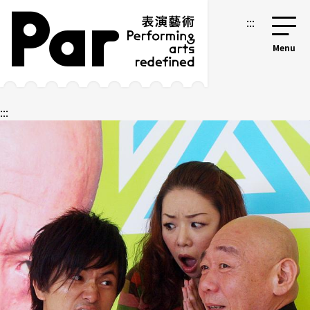
跳到主要內容區塊
網站導覽
:::
:::