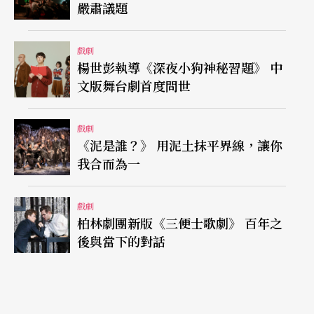
嚴肅議題
一定過癮；年紀大了，菸酒也該戒了，才能有足夠
體力演出。」劇組演員們都被他的決心毅力嚇了一
戲劇
跳！而在梁志民眼中，顧寶明天生獨特的喜感，自
楊世彭執導《深夜小狗神秘習題》 中
文版舞台劇首度問世
然輕鬆的表演風格，演出「寶德」這般無奈卑微小
人物，必能引起觀眾的共鳴，捧腹大笑之餘也會興
戲劇
起一股憐憫同理心。
《泥是誰？》 用泥土抹平界線，讓你
我合而為一
四年多未接演舞台劇的唐從聖，則大呼：「我對舞
台演出技癢很久了！」劇中他飾演一名虛有其表、
戲劇
柏林劇團新版《三便士歌劇》 百年之
心中無真愛的總經理，與電梯小姐發生婚外情，不
後與當下的對話
過是為了滿足自己無處宣洩的控制慾，在心理上報
復家中的強勢老婆。不料，情事終究曝了光，原本
言聽計從的「寶德」還愛上自己的偷情對象，霎時