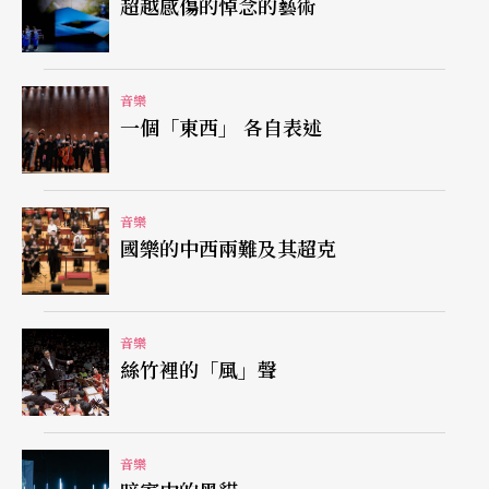
超越感傷的悼念的藝術
人，聲音潤澤通亮。飾蘇菲的喬安娜．蒙加多的偏
美式輕女高音音色，為濃厚的德奧風添加一點外國
味兒。安克．克拉貝的蘇菲似乎太村姑了些。而加
音樂
一個「東西」 各自表述
布麗兒．馮塔娜的元帥夫人則較為滄桑。
中文翻譯趣味盎然
音樂
國樂的中西兩難及其超克
值得一書的是這次的中文翻譯，尤其是為了讓現場
觀眾能夠立即了解，特意模仿劇中帶有維也納腔或
巴伐利亞腔的德文，傳神地轉化為台灣腔國語、廣
音樂
絲竹裡的「風」聲
東腔國語，給大家帶來許多樂趣，是相當成功的嘗
試。而我們台產的小黑人、合唱團員、演員都相當
入戲且有音樂性。NSO，我們對它的期望更高——
音樂