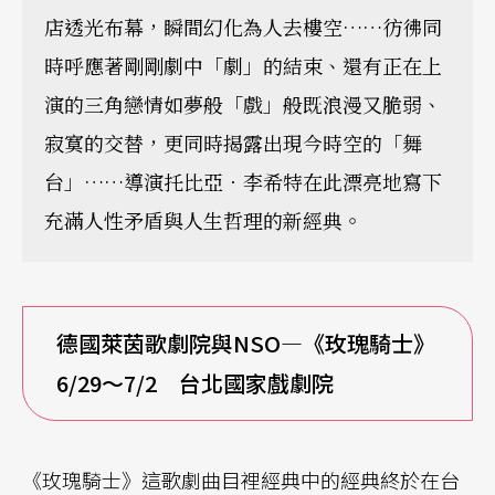
店透光布幕，瞬間幻化為人去樓空……彷彿同
時呼應著剛剛劇中「劇」的結束、還有正在上
演的三角戀情如夢般「戲」般既浪漫又脆弱、
寂寞的交替，更同時揭露出現今時空的「舞
台」……導演托比亞．李希特在此漂亮地寫下
充滿人性矛盾與人生哲理的新經典。
德國萊茵歌劇院與NSO—《玫瑰騎士》
6/29
～7/2 台北國家戲劇院
《玫瑰騎士》這歌劇曲目裡經典中的經典終於在台