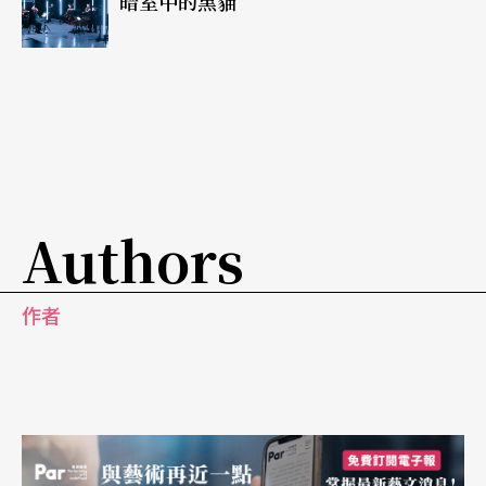
暗室中的黑貓
（用點維也納式的說法……）如果演奏的色彩、句
法可以再理查．史特勞斯一點，就更厲害了。（月
亮也代表我們的心，簡老師……）
與傳統有些不同的第三幕換景，由寶藍色的酒店透
光布幕，瞬間幻化為人去樓空，殘留滿地燭光點
點，隨意擱置的衣箱、服裝、木椅、道具般的時
Authors
鐘……彷彿同時呼應著剛剛劇中「劇」的結束、還
有正在上演的三角戀情如夢般「戲」般既浪漫又脆
作者
弱、寂寞的交替，更同時揭露出現今時空的「舞
台」——那充滿舞台燈管、冰冷機械的後台。多重
的時空錯雜、虛幻與真實的層次交疊……導演托比
亞．李希特在此漂亮地寫下充滿人性矛盾與人生哲