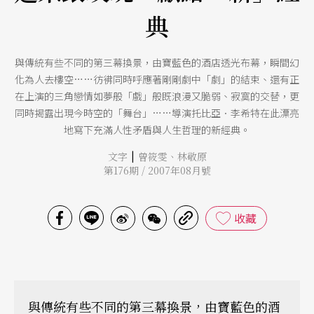
典
與傳統有些不同的第三幕換景，由寶藍色的酒店透光布幕，瞬間幻
化為人去樓空……彷彿同時呼應著剛剛劇中「劇」的結束、還有正
在上演的三角戀情如夢般「戲」般既浪漫又脆弱、寂寞的交替，更
同時揭露出現今時空的「舞台」……導演托比亞．李希特在此漂亮
地寫下充滿人性矛盾與人生哲理的新經典。
|
文字
曾筱雯
、
林敬原
第176期 / 2007年08月號
收藏
與傳統有些不同的第三幕換景，由寶藍色的酒