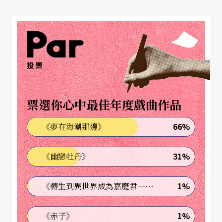
生動自然；最迷人的，是她顯然受過長年嚴謹訓
練，又深知如何聰明運用的圓潤嗓音。昆齊歐不但
有次女高音特有的溫暖音色，在許多對任何次女高
音而言都算困難的高音域及長的高音樂段，她還擁
投票
有比女高音還要華麗的色彩。安妮特．賽特根的奧
克塔文則對似懂非懂世故、血氣方剛、十七歲年少
票選你心中最佳年度戲曲作品
貴族的敏感尷尬易變心境，多有戲劇性著墨。
66%
《夢在海潮那邊》
飾歐克斯男爵的兩位男低音，也有值得玩味的對
31%
《幽戀牡丹》
比；華特．芬克的男爵世故勢利，卻不失士紳的穩
重；拉斯．沃特的歐克斯則是自戀自大、自以為是
1%
《轉生到異世界成為嘉慶君—發現我的祖先是詐騙集團!?》
的輕浮「土」紳。另外，在音域廣度上，原本史特
勞斯給這位男低音寫的就簡直是「不可能的任務」
1%
《赤子》