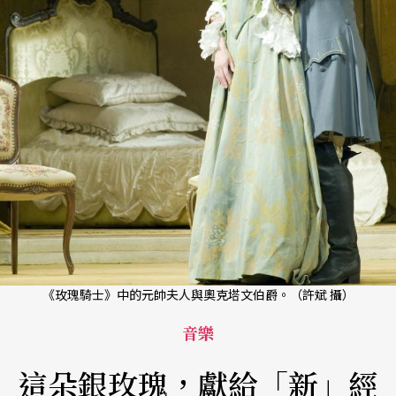
《玫瑰騎士》中的元帥夫人與奧克塔文伯爵。（許斌 攝）
音樂
這朵銀玫瑰，獻給「新」經