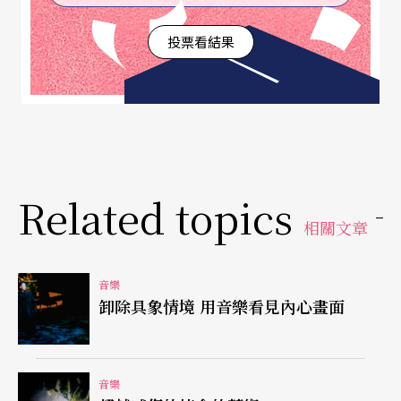
——能唱低音譜號下加兩線C的男低音通常不大可能
投票看結果
同時能唱上加三間的f；反之亦然。而這次來台灣演
出的兩位就正好是不同典型的男低音，他們各用不
同的方法來巧妙地解決這個難題：芬克展現厚實的
聲樂功力，尤其是第二幕最後的長低音 ，真是live
難得一「聽」的過癮；沃特則是集戲精與樂精於一
Related topics
身，將音樂的節奏韻律、語文的吐字用韻與劇中人
相關文章
物性格精采地融合把玩。
另外，卡洛．威爾森所詮釋元帥夫人的熟女心境，
音樂
卸除具象情境 用音樂看見內心畫面
不論是驚於面對鏡中真實的歲月催人、眷戀於貪歡
情愛或恩威並施的掌控局勢、智慧地轉換分手難堪
為成人之美……都表現了女性觀點特質，細膩、動
音樂