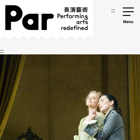
跳到主要內容區塊
網站導覽
:::
:::