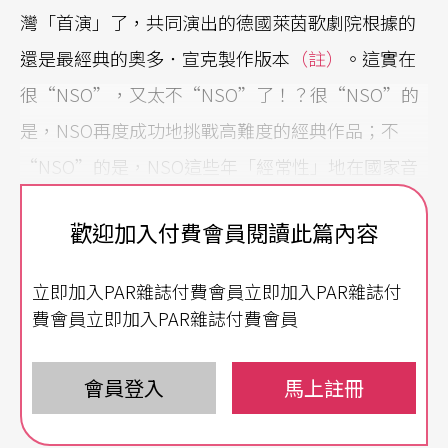
灣「首演」了，共同演出的德國萊茵歌劇院根據的
還是最經典的奧多．宣克製作版本
（註）
。這實在
很“NSO”，又太不“NSO”了！？很“NSO”的
是，NSO再度成功地挑戰高難度的經典作品；不
“NSO”的是，NSO這些年「經常性」地在國家音
樂廳演出「實驗口味」的歌劇後，「移駕」到國家
歡迎加入付費會員閱讀此篇內容
戲劇院竟演了這麼「原汁原味」的經典製作！
立即加入PAR雜誌付費會員立即加入PAR雜誌付
歌劇演員各自精采
費會員立即加入PAR雜誌付費會員
筆者珍惜此良機，特地觀賞了由兩組不同聲樂家擔
綱的兩場演出。飾玫瑰騎士奧克塔文伯爵的卡塔齊
會員登入
馬上註冊
娜．昆齊歐最令人激賞，她的扮相優雅高貴，演技