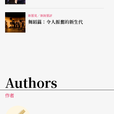
形式的意義是導演對於人的深層探索
新藝見／新銳藝評
《加利哥的故事》是關於人的故事，以精密結構，
舞蹈篇：令人振奮的新生代
以秒數計算演員動作聞名的羅伯．威爾森，在劇中
卻不時出現演員動作的參差、走位的碰撞，這種小
缺陷卻突顯了人味。羅伯．威爾森在節目單說：
「大多情況下我的作品是形式化的，不是詮釋
的」。這並不意味他對於作品沒有詮釋，形式即是
詮釋。在《加利哥的故事》裡，形式的意義是導演
Authors
對於人的深層探索，去掉物質文明，人還剩什麼？
在終幕出現與開幕同樣的遊行隊伍，姿態相同卻沒
作者
有物品的存在，焦點在人。羅伯．威爾森透過作品
邀請觀眾看清楚人，思考人，但對於人，他沒給答