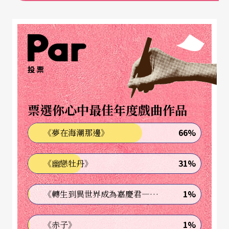
Sureg Galig
o
的重點人物不是加利哥王子，而是他
的父親薩維利．嗄丁。同樣的，《加利哥的故事》
的重點不是史詩故事，而是史詩之中的人。本劇開
投票
幕是一連串形似遊行的隊伍不斷地左進右出，零星
的人群手持各式物品緩慢前行，在背光的情況下，
票選你心中最佳年度戲曲作品
黑暗消弭了人與物的界限，人與物同樣化成平面的
剪影，僅餘線條。線條是連續的，人是流動的，指
66%
《夢在海潮那邊》
涉了史詩的傳承，卻也迫使觀者思考，除了眼前線
31%
《幽戀牡丹》
條的彎折輻度方向不同外，人物之間如何區別？又
或者，更基進來說，人必須透過物品加以定義，沒
1%
《轉生到異世界成為嘉慶君—發現我的祖先是詐騙集團!?》
有物的文化意涵就看不出人對文化的建構能力，人
與物其實無差別。下舞台有人在頭以下披著長布
1%
《赤子》