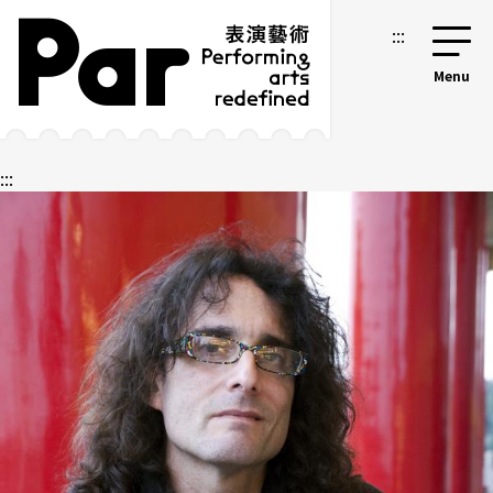
跳到主要內容區塊
網站導覽
:::
:::