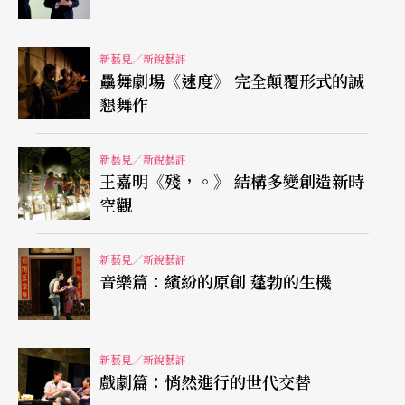
詩的力量來源。透過形式的重覆，符碼的文化意涵
被減到最低，人們被規訓的身體語彙由簡化、直接
新藝見／新銳藝評
驫舞劇場《速度》 完全顛覆形式的誠
的肢體動作取代。藉此物與人部分回歸其原生質
懇舞作
性，因而物不再透過被人賦予的意義來定義人，人
亦脫離了文明社會建構之下的身體，從中得以看見
新藝見／新銳藝評
王嘉明《殘，。》 結構多變創造新時
人自身的獨特質感。破碎而轉折生硬的《加利哥的
空觀
故事》則成為顯著的祭壇，重要的不是其中的愛
情、離別、流浪等，而是人立足之上的質感轉化。
新藝見／新銳藝評
如同配樂有許多部分並非我們習以為常的，應該在
音樂篇：繽紛的原創 蓬勃的生機
戲劇中出現代的優美旋律，而是回歸到器樂的聲音
本身，人在這史詩改變而成的作品之中，回歸軀體
新藝見／新銳藝評
的自為存在。
戲劇篇：悄然進行的世代交替