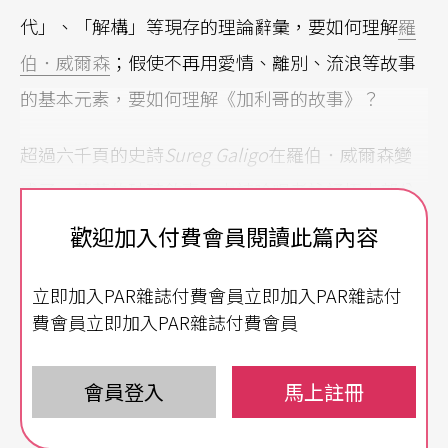
代」、「解構」等現存的理論辭彙，要如何理解
羅
伯．威爾森
；假使不再用愛情、離別、流浪等故事
的基本元素，要如何理解《加利哥的故事》？
超過六千頁的史詩
Sureg Galigo
在羅伯．威爾森變
成了一幕幕的破碎敘事。史詩吟唱者詠誦極少部分
的史詩，樂師為劇中角色配音，不管是人類或非人
歡迎加入付費會員閱讀此篇內容
類，角色自身則是無語，對話被投影在牆上，觀眾
立即加入PAR雜誌付費會員立即加入PAR雜誌付
既是在觀賞作品，亦是在閱讀史詩，如同吟唱者與
費會員立即加入PAR雜誌付費會員
放在其面前的史詩
Sureg Galig
o
，他讀著史詩，也
看著表演。
會員登入
馬上註冊
重點不是史詩故事，而是史詩之中的人