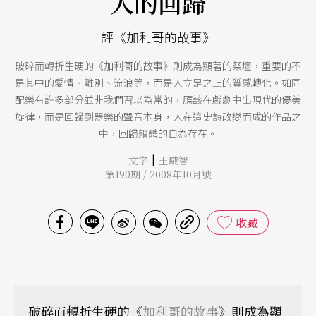
人的回歸
評《加利哥的故事》
破碎而轉折生硬的《加利哥的故事》則成為顯著的祭壇，重要的不
是其中的愛情、離別、流浪等，而是人立足之上的質感轉化。如同
配樂有許多部分並非我們習以為常的，應該在戲劇中出現代的優美
旋律，而是回歸到器樂的聲音本身，人在這史詩改變而成的作品之
中，回歸軀體的自為存在。
|
文字
王威智
第190期 / 2008年10月號
收藏
破碎而轉折生硬的《
加利哥的故事
》則成為顯