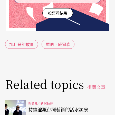
條，緩慢地俯行前進，布條形成爬行的軌跡橫過下
投票看結果
舞台，布條的終止處，由下一位帶著布條的俯行者
接上。軌跡是歷史的演進，斷裂是歷史的轉折，人
的地位便是扮演了歷史的接合處。
加利哥的故事
羅伯．威爾森
近二十分鐘的序幕後，才是羅伯．威爾森眼中的故
事。人的移動大多被削減到簡單的線條，用個不太
恰當的比喻，似乎有那麼一點中國傳統戲曲的程式
化的味道，只不過戲曲是一連串的程式，羅伯．威
Related topics
爾森的人物，一場戲的程式就那一兩種不斷地重
相關文章
覆，就算偶爾出現較具劇場虛擬性的以人擬蛙、
鳥，以物擬船等手法，亦由於出現數次，對感受的
新藝見／新銳藝評
持續灌溉台灣藝術的活水源泉
刺激愈益縮減，僅剩下形式本身。然而，重覆是史