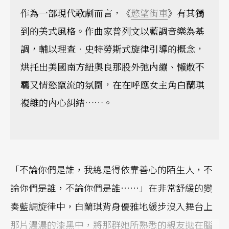
作為一部現代歌劇而言，《
慾望街車
》有其獨
到的美式風格。作曲家普列文以藍調音樂為基
調，輔以理查．史特勞斯式旋律引導的概念，
烘托出美國南方紐奧良那股外弛內繃、懶散不
羈又情慾竄流的氛圍，在在呼應女主角白蘭琪
複雜的內心糾結……。
「不論你們是誰，我總是得依靠善心的陌生人，不
論你們是誰，不論你們是誰……」在非常舒緩的變
奏藍調旋律中，白蘭琪背身優雅地緩步沒入舞台上
那片濃濃的漆黑中，將那群她所熟悉的親友拋在腦