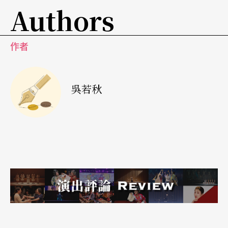
Authors
美貌，使人一開始便不禁憐惜這位家道中落的千金
小姐；隨著她的內在情慾世界不斷地被揭露，那嬌
作者
弱的外表竟只是她內心盲目追求肉慾滿足的漂亮糖
衣；到最後竟被她最為唾棄的波蘭佬妹夫強暴蹂躪
而精神崩潰，其表演層次分明，恰如其分，再加上
吳若秋
電影拍攝技巧，所達到戲劇張力與衝突性是極為深
刻而真實的。而這份真實感，在歌劇中就被犧牲。
宣敘調式的對話阻礙了累積戲劇張力展應有的速度
與節奏，再者歌劇演員的表演能力有一定的局限。
誠如《紐約時報》資深樂評伯納．荷蘭所言「弗萊
明女士已竭盡一位歌劇聲樂家之所能來詮釋，但我
想白蘭琪不是一個用歌劇所能表現的角色。」