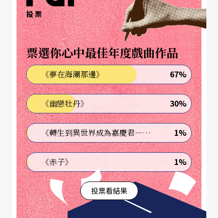
ming）、擔任史丹利一角的猛男型男中音羅德．傑
投票
弗瑞（Rodney Gilfry）、以及飾演史黛拉的嬌小甜
美的花腔女高音伊莉莎白．芙特瑞爾（Elizabeth Fu
票選你心中最佳年度戲曲作品
tral）等。這部從原著作者、作曲、製作到演出清一
67%
《夢在海潮那邊》
色都是美國人的現代歌劇，不啻為當代美國古典音
樂界對其經典名著文化傳承的自我期許，也意味著
30%
《幽戀牡丹》
現代歌劇史中的一頁美式新篇，將再掀話題。
1%
《轉生到異世界成為嘉慶君—發現我的祖先是詐騙集團!?》
作為一部現代歌劇而言，《慾望街車》有其獨到的
美式風格。作曲家普列文以藍調音樂為基調，輔以
1%
《赤子》
理查．史特勞斯式旋律引導的概念，烘托出美國南
投票看結果
方紐奧良那股外弛內繃、懶散不羈又情慾竄流的氛
圍，在在呼應女主角白蘭琪複雜的內心糾結：一面