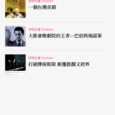
特別企畫 Feature
寫實戲劇經典，歌劇難抒真實感
一個台灣奇蹟
不過，就對原著詮釋來說，歌劇版的表演明顯不如
深印人心的電影版來得深刻。就女主角而言，畢竟
特別企畫 Feature
大都會歌劇院的王者—巴伯與梅諾第
費雯麗對白蘭琪的詮釋是如此地經典，就連原作者
田納西．威廉斯都讚其「不僅演出了這個角色我想
要的所有特質，甚至還有更多我所沒想像到的」。
特別企畫 Feature
打破傳統框限 顛覆推翻又跨界
而這也正是任何改編經典作品製作所會面臨到逃避
不了的比較。威廉斯的原著是極端寫實的，也只有
純熟的寫實表演手法，注重分析研究潛台詞，才能
將隱於台詞背後的動機或目的表達出來，讓角色的
內心活動與心理歷程，清楚地傳達給觀眾，這尤其
是電影寫實表演所擅長的。費雯麗以她典雅纖弱的