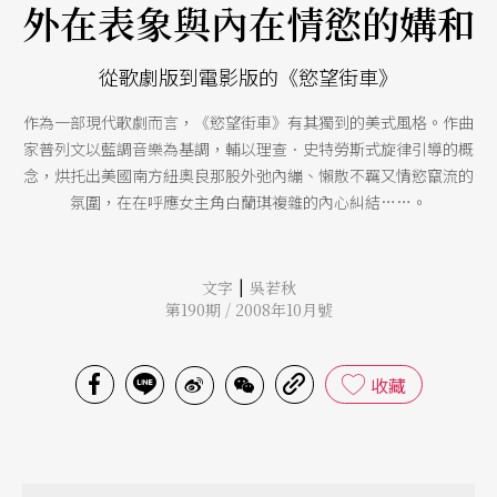
外在表象與內在情慾的媾和
從歌劇版到電影版的《慾望街車》
作為一部現代歌劇而言，《慾望街車》有其獨到的美式風格。作曲
家普列文以藍調音樂為基調，輔以理查．史特勞斯式旋律引導的概
念，烘托出美國南方紐奧良那股外弛內繃、懶散不羈又情慾竄流的
氛圍，在在呼應女主角白蘭琪複雜的內心糾結……。
|
文字
吳若秋
第190期 / 2008年10月號
收藏