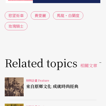
是出身世家、教育良好的上流淑女，擁有高尚舉止
品德，熱愛藝術文學，嚮往精神戀愛；另一面則是
慾望街車
費雯麗
馬龍‧白蘭度
放浪不羈、難拒情慾驅使的下層蕩婦，沉耽於愛情
玫瑰騎士
追逐遊戲，藉由不斷地與陌生人的肉體親密，來填
補心靈中那塊曾被背叛的愛情黑洞。其神來一筆之
處，在最後一景白蘭琪的詠歎調〈我能聞到大海的
氣息，噢，大海〉，純粹的史特勞斯式的旋律音
Related topics
樂，不禁叫人想起《
玫瑰騎士
》最後一景的三重
相關文章
唱，寧靜又優雅，彷彿是源自白蘭琪內心最深處對
生命的最單純、最真切的期待，且由弗萊明這位堪
特別企畫 Feature
來自原鄉文化 成就時尚經典
稱當代最優秀的史特勞斯的詮釋者，緩緩唱來，不
由叫人聽之動容。