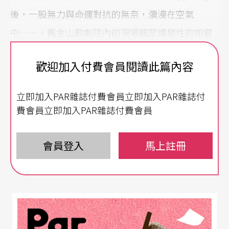
後，一股無力與命運對抗的無奈，瀰漫在空氣
中……。舊金山歌劇院內的現場觀眾爆發性的如雷
掌聲，見證了這部新作在現代歌劇史上的烙印。
歡迎加入付費會員閱讀此篇內容
藍調音樂為基調，展現獨到美式風格
立即加入PAR雜誌付費會員立即加入PAR雜誌付
《慾望街車》，這部早在一九五○年代因著
費雯麗
費會員立即加入PAR雜誌付費會員
與
馬龍‧白蘭度
主演的電影版而風靡全球的美國劇
壇名作，其歌劇版終於在紐約百老匯首演後五十一
會員登入
馬上註冊
年，即一九九八年，由古典音樂指揮作曲家安德
烈．普列文作曲，舊金山歌劇院製作而問世，網羅
當時頂尖美國聲樂家擔綱，包括飾演白蘭琪的紐約
大都會歌劇院當家女高音芮妮．弗萊明（Renée Fle