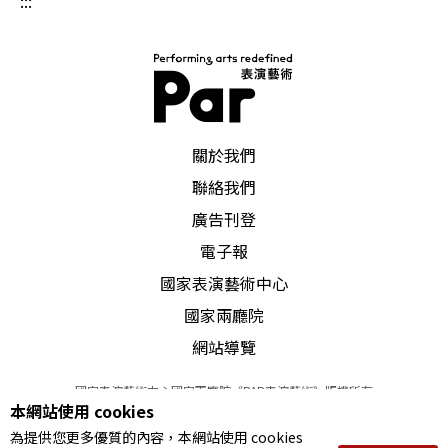
:::
會使盡一切女人所擁有的手段伎倆，編織出男人所
想要看到的表象，來引人上鉤，滿足源自空虛內心
的肉慾饑渴。那輛名叫慾望的街車，載她走上了一
條想停都停不下來的不歸路。這樣的白蘭琪，是叫
PAR 表演藝術雜誌
人無法充耳不聞、視而不見的，不管是在歌劇中的
關於我們
弗萊明，還是電影裡的費雯麗。
聯絡我們
廣告刊登
電子報
國家表演藝術中心
國家兩廳院
網站導覽
國家表演藝術中心國家兩廳院《PAR表演藝術》版權所有
本網站使用 cookies
©
2022
Performing arts redefined. All Rights Reserved
為提供您更多優質的內容，本網站使用 cookies
統一編號 Tax Id number 00973926