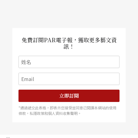
「你懂法文嗎？」白蘭琪問到。
「不。我」米契慚愧地回答
免費訂閱PAR電子報，獲取更多藝文資
“Voulez-vous coucher avec moi ce soir? Vous ne
訊！
comprenez pas? Ah, quelle dommage!”（你今晚
想不想跟我睡？你不懂？啊，多可惜啊！）白蘭琪
繼續說。
典型的白蘭琪式幽默，罵人不帶髒話，挑逗不動情
立即訂閱
慾。這也正是她所能自我保護的戲謔方式。畢竟，
*通過遞交此表格，即表示您接受並同意已閱讀本網站的使用
條款，私隱政策和個人資料收集聲明。
她只不過是想在青春將逝之前，竭力追求一份能滿
足性靈與肉體雙重享受的愛情的女人罷了，所以她