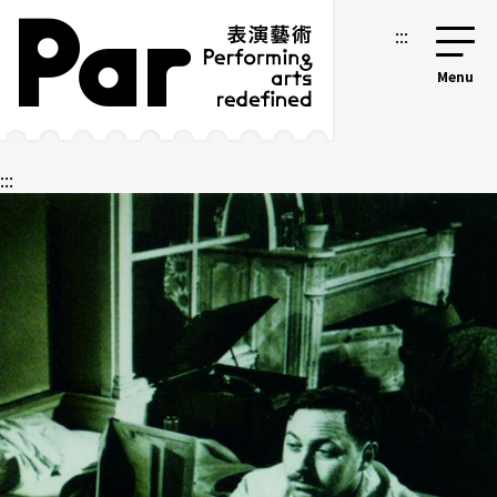
跳到主要內容區塊
網站導覽
:::
:::