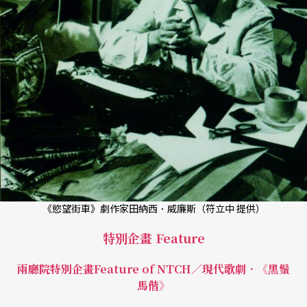
《慾望街車》劇作家田納西．威廉斯（符立中 提供）
特別企畫 Feature
兩廳院特別企畫Feature of NTCH／現代歌劇．《黑鬚
馬偕》