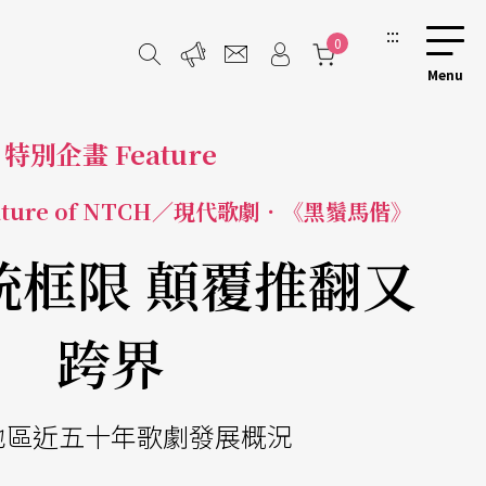
:::
0
特別企畫 Feature
ture of NTCH／現代歌劇．《黑鬚馬偕》
統框限 顛覆推翻又
跨界
地區近五十年歌劇發展概況