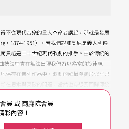
不得不從現代音樂的重大革命者講起，那就是發展
erg，1874-1951），若我們說浦契尼是義大利傳
設荀貝格是二十世紀現代歌劇的推手。由於傳統的
作曲技法中實在無法出現我們習以為常的旋律線
整地保存在音列作品中，歌劇的解構與變形似乎只
不斷在思索與突破的問題，當然也有想要回歸傳統
，經過了許多作品的探索撞擊之後，在二○○八的
費會員 或 兩廳院會員
調性，傳統與非傳統的歌劇（或非歌劇？），在各
精彩內容！
現自我的決心與世紀交錯間新藝術型態的顛覆行為