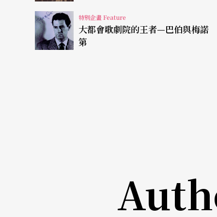
《星期四》
Donnerstag
、《星期二》
Dienstag
歌劇當中的三部，此劇於二○○七年完成演出
特別企畫 Feature
大都會歌劇院的王者—巴伯與梅諾
第
4.極限
音樂歌劇
及電腦音樂的使用：作品有菲利普．格
的愛因斯坦》
Einstein on the Beach
、《非暴
格拉斯的歌劇三部曲。
5.六○和七○年代之實驗音樂劇場：作品有卡蓋爾（Maur
e
、
Mare nostrum
、
Der Tribun
，李蓋悌（Gyorgy
Cimarron
。
6.八○年代之德國「文學歌劇」傳統：作品有厲姆（Wol
Auth
tmaschine
、
Die Eroberung von Mexico
。
梅樂亙教授於瑞士伯恩大學與德國慕尼黑大學