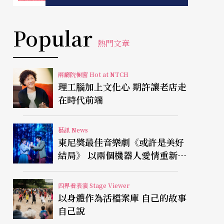
Popular
熱門文章
兩廳院櫥窗 Hot at NTCH
理工腦加上文化心 期許讓老店走
在時代前端
藝訊 News
東尼獎最佳音樂劇《或許是美好
結局》 以兩個機器人愛情重新凝
視有限人生
四界看表演 Stage Viewer
以身體作為活檔案庫 自己的故事
自己說