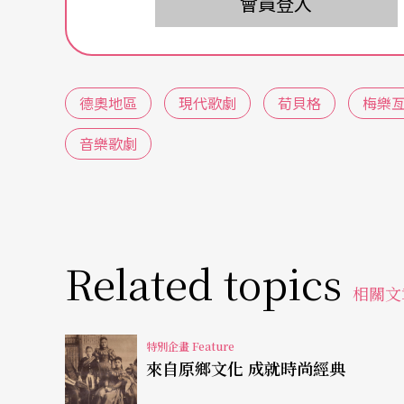
會員登入
德國音樂學者
梅樂亙
的音樂劇場分類
德國音樂學者梅樂亙（Jurgen Maehder，
德奧地區
現代歌劇
荀貝格
梅樂
們把現代歌劇的多元性，做了很科學的整理與
音樂歌劇
所之邀請，來台進行學術演講，二十世紀音樂
類方式：
1.文學歌劇——十二音列音樂、序列音樂和歌劇舞台：作
Related topics
-）的
Der junge Lord
、卡爾．奧福（Carl Orff
相關文
2.義大利的歌劇傳統：作品有諾諾（Luigi Nono，
特別企畫 Feature
來自原鄉文化 成就時尚經典
3.劇場為個人理念之整體呈現：作品有史托克豪森（Karlh