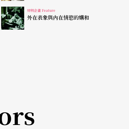
、《星期六》
Samstag
。（《光》
Licht
七部連環
，此篇論文發表時，大概只演出過三部）
特別企畫 Feature
外在表象與內在情慾的媾和
拉斯（Philip Glass，1937-）的《沙灘上
力抗爭》
Satyagraha
、《法老王》
Akhnaten
，為
icio Kagel，1931-2008）的
Sur Scen
 Ligeti，1923-2006）的
Aventures
，亨策的
El
fgang Rihm，1812-1877）的
Die Hamle
ors
攻習音樂學、哲學、劇場學、德國文學與作曲，其