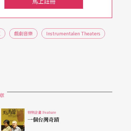
馬上註冊
1950-）曾把二十世紀音樂劇場做了以下分類，也為我
亙
戲劇音樂
Instrumentalen Theaters
詮釋（按：梅樂亙教授曾應輔仁大學比較文學研究
劇場即為當時演講的專題）。我們來看一下他的分
品有亨策（Hans Werner Henze，1926
，1895-1982）的《安蒂戈尼》
Antigonae
。
章
1924-1990）的
Al gransole carico d`amore
。
特別企畫 Feature
一個台灣奇蹟
einz Stockhausen，1928-2007）的