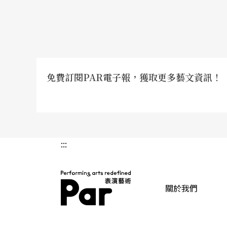
三、跨領域形式的「音樂歌劇」
筆者將以七位作曲家——興德密特（Hindemith
森、卡蓋爾、弗萊耶（Achim Freyer，19
期到跨入二十一世紀的這段時間，西方歌劇中
免費訂閱PAR電子報，獲取更多藝文資訊！
一、純粹古典音樂的系統下的現代歌劇
調性歌劇是否可以說在十九世紀末，由在義大
:::
這個說法成立的話，那麼，以十二音列作曲技
的歌劇，就是我們所謂的現代歌劇，應該就可
關於我們
無調性歌劇的發展，可說由荀貝格開始以十二
PAR 表演藝術雜誌
歌劇創作上；以荀貝格與他的學生阿班．貝爾格（A