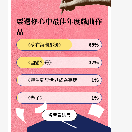
票選你心中最佳年度戲曲作
品
65%
《夢在海潮那邊》
32%
《幽戀牡丹》
1%
《轉生到異世界成為嘉慶君—發現我的祖先是詐騙集團!?》
1%
《赤子》
投票看結果