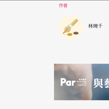
作者
專長為音樂哲學、歌劇文化史、配樂史，現為
術組織之會員及學術諮詢委員。歌劇經過幾百
也許每隔不到十年，就會產生一個新的名詞，
林琬千
形式與風格，梅樂亙教授的分類非常地審慎與
許到了下一個世紀，這些作品在經過淘汰與整
筆者所要討論的作曲家，與梅樂亙教授列舉的
大家先有一些基本的概念。這裡大致以調性音
討：
一、純粹古典音樂系統下的現代歌劇
二、現代音樂作曲方式中的「
戲劇音樂
」（
Ins