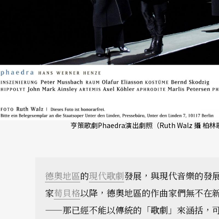
亨策歌劇Phaedra演出劇照（Ruth Walz 攝 柏
德奧地區
的
現代歌劇
發展，與現代音樂的發
家
荀貝格
以降，德奧地區的作曲家們無不在
——那已經不能以傳統的「歌劇」來涵括，