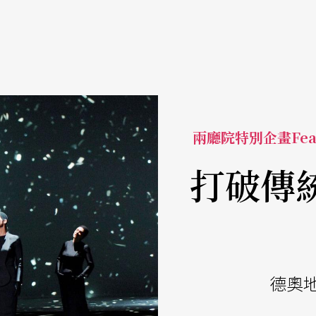
兩廳院特別企畫Fea
打破傳
德奧