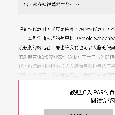
出，都在這裡蓬勃生發……。
談到現代歌劇，尤其是德奧地區的現代歌劇，
十二音列作曲技巧的荀貝格（Arnold Schoenb
統歌劇的終結者，那也許我們也可以大膽的假
歌劇非常強調的詠歎調（Aria）在十二音列的
條，傳統歌劇的段落形式與結構自然也無法完
好勢在必行了；或者說這是二十世紀作曲家們
路線，向義大利歌劇傳統致敬的作曲家。總之
歡迎加入 PAR付
今天，我們來撿視一下，這些所謂的調性與非
閱讀完整
大劇院上演的概況，也許可以看到作曲家們展
與群眾接受度是否成正比。