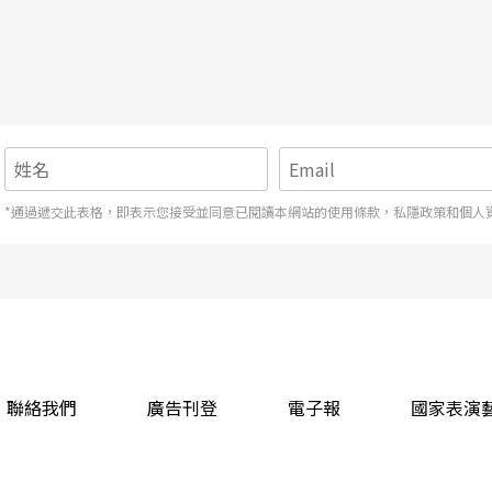
 1895-1963）、卡爾．奧福、亨策、史托克豪
34-）、菲利普．格拉斯——為對象來探索二十世紀初
的德奧地區歌劇所經歷的變化與所呈現的形式。
*通過遞交此表格，即表示您接受並同意已閱讀本網站的使用條款，私隱政策和個人
利的浦契尼與在德國的華格納劃下句點了呢？如果
法或者之後所發展出來的非傳統調性的作曲法所作
以成立了。
聯絡我們
廣告刊登
電子報
國家表演
音列創作之後，作曲家們也把這個作曲技巧延伸到
lban Berg）的作品而言，又有形式上的不