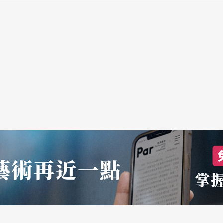
柏林自由大學音樂學研究所教授，為多項國際性學
年的發展到了二十一世紀，出現了許多新的形式，
用來說明某一些作曲家在某一個年代中發展出來的
保留，並未大手筆的賦予新的流派或名稱定位，也
合之後，能夠在音樂史上留下他們的派別與蹤跡。
幾乎不謀而合，但希望以較單純的方式來進行，讓
樂與非調性音樂兩大支流來區分，依三個方面來探
trumentalen Theaters
）