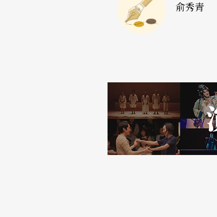
俞秀青
上移動著，攝影師近距離的拍攝舞者的臉或局
的燈光下，舞者們陸續進場，多半各做各的動
上的對話幾乎不曾間斷過。像似男女爭戰，對
隱含大量對生命的質疑與譴責，諸如：「是這
命？」、「我恨這一切！」、「整個世界在燃
等怪聲，動作偏向扭曲、神經質，經常激烈地
令人聯想到政治時事的舞台場景
全場給人混亂吵雜的感受；多位舞者同時進行
的現場音樂，加上大型攝影機在舞台中推來推
時，舞者們突然把背幕前的白紙掀開，將大圓
拍手或以一致性的節奏將椅子倒退、前進地移