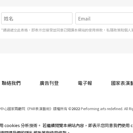
上蠕動著，她全身沾染著黑墨像被犧牲的燒焦祭
，和前面沒有清楚的關連性，雖然台上發生的事件
！
*通過遞交此表格，即表示您接受並同意已閱讀本網站的使用條款，私隱政策和個人
貢獻無與倫比，卻因政府補助問題，導致他離開工
佛塞舞團」，在歐洲舞壇掀起了一陣筆伐與鞭撻。
紛爭浮上檯面時刻，所以許多德國媒體臆測或乾脆明
國際間滿目瘡痍的戰火，因為當時美、英聯合部隊
澄清這支舞毫無半點政治火藥味，純粹是攸關愛情
聯絡我們
廣告刊登
電子報
國家表演
表現主義先驅庫特．尤斯（Kurt Jooss）之
、姿態表現政客在大圓桌的談判，計畫發動戰爭
中心國家兩廳院《PAR表演藝術》版權所有
©
2022
Performing arts redefined. All R
統一編號 Tax Id number 00973926
本站所提供相關演出資訊，如有異動應以主辦單位公告為準。
cookies 分析技術。 若繼續閱覽本網站內容，即表示您同意我們使用 co
確、線條清晰俐落、技巧性極高；早期運用了大量
服務條款
｜
隱私權聲明
｜
著作權聲明
資訊，請閱讀我們的隱私權政策與使用條款。