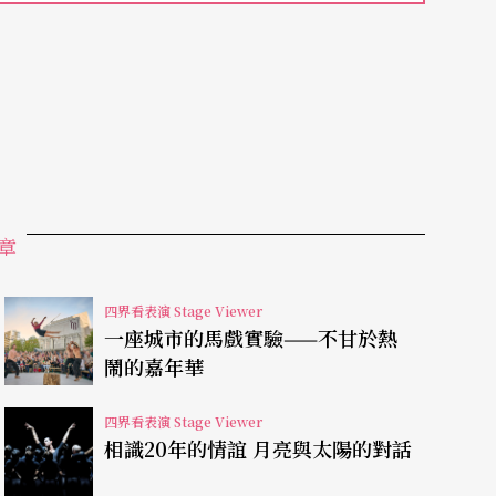
illems）作曲、日本的時尚大師三宅一生（Isse
982）、
Artifact
（1984）、
Impressing the Czar
dos:Telos
（1995）、
Endless House
（1999）、
988、1998、2004）獲得美國紐約舞蹈「貝
倫敦劇院的「勞倫斯奧利佛獎」（Laurence Olive
章
xner Prize）（2002）、「德國舞蹈獎」（De
多次被國際舞評家遴選為「年度編舞家」等之殊榮！除編舞以
四界看表演 Stage Viewer
一座城市的馬戲實驗——不甘於熱
置、出版等，佛塞也是最早使用數位媒體分析肢
鬧的嘉年華
電腦軟體「即興科技」（Improvisation T
四界看表演 Stage Viewer
辭典般，是電腦科技結合舞蹈的一大突破，也是舞蹈史
相識20年的情誼 月亮與太陽的對話