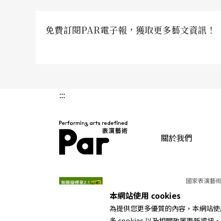
四周，一名女舞者像受難者般在煙霧迷漫的桌
品，影射著污穢的靈魂！這個突如其來的段落
免費訂閱PAR電子報，獲取更多藝文資訊！
正當精采，但卻懸而未決地留下伏筆就結束了
「法蘭克福芭蕾舞團」因佛塞而馳名國際，其
作二十年的國家出資舞團，成立獨立自主的「
:::
《解作》（2003）推出之際，正是他與劇院
白寫道，此作影射了他私人工作生涯的危機及
在未經聯合國授權下對伊拉克開戰。雖然佛塞
關於我們
種種，但舞終的大圓桌，直接讓人聯想起德國現代舞
PAR 表演藝術雜誌
代表作《綠桌》（註7），此舞以現代感的手勢
國家表演藝術
來瓜分世界的陰謀。
本網站使用 cookies
為提供您更多優質的內容，本網站使用 
佛塞的舞作向來給觀眾的感受是：動作漂亮精
多 cookies 以及相關政策更新