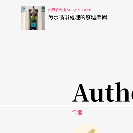
以同名歌劇為創作基點
四界看表演 Stage Viewer
污水循環處理的廢墟樂園
《解作》之靈感來自加拿大著名女詩人安娜．卡森（
譽滿美加詩壇且屢獲大獎，其詩集《夫之美》
T
略特詩獎（TS Eliot Prize），是該獎
劇組成的歌劇，分別以西元前六世紀的古希臘女詩
瑪格麗特．波蕾特（Marguerite Porete）
Auth
mone Weil）（註6）等三位女性為主題，
塞以卡森的文本為基點，探討情侶間的愛、信
耐的各種衝突等，但舞作並不涉及這三位女性
作者
《解作》由音樂家大衛．摩洛（David Mor
奏。此作沒有大型舞台設計，僅有一架專業攝