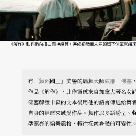
《解作》動作偏向扭曲而神經質，舞終卻懸而未決的留下伏筆就結束了。（D
有「舞蹈國王」美譽的編舞大師
威廉．佛塞
作品《解作》，此作靈感來自加拿大著名女
佛塞解讀卡森的文本後用他的語言傳述給舞
自身的經歷來感受作品。舞作以多語紛呈、
準漂亮的編舞風格，轉往探索身體的可變性