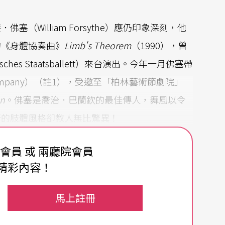
William Forsythe）應仍印象深刻，他
所編的《身體協奏曲》
Limb's Theorem
（1990），曾
es Staatsballett）來台演出。今年一月佛塞帶
 Company）（註1），受邀至「柏林藝術節劇院」
on
。佛塞是喬治．巴蘭欽的最佳傳人，舞風以令
新的肢體風格卻教人無比驚異！
費會員 或 兩廳院會員
精彩內容！
他早已交出傲人的成績。佛塞自一九七六年開始編
世界各大舞蹈節的常演舞目。從一九八四年擔任
馬上註冊
編創諸多重要作品，諸如《遺失小細節》
The Loss