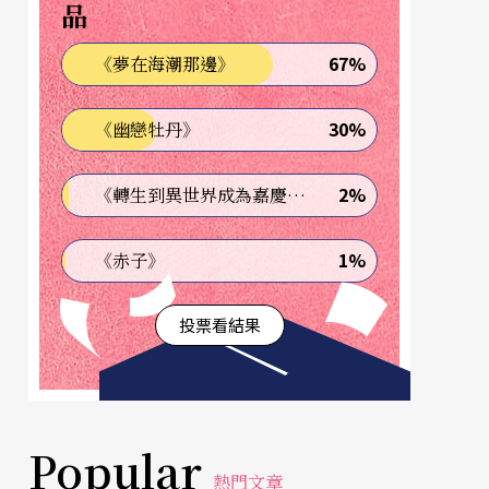
品
67%
《夢在海潮那邊》
30%
《幽戀牡丹》
2%
《轉生到異世界成為嘉慶君—發現我的祖先是詐騙集團!?》
1%
《赤子》
投票看結果
Popular
熱門文章