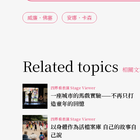
of Small Detail
，由音樂家湯．威廉斯（Thom W
y Miyake）設計服裝，其代表作還有
Gaenge
（1
威廉．佛塞
安娜．卡森
（1988）、
A L I E/ NA（C）TION
（1992）、
Ei
Kammer/Kammer
（2000）等。
佛塞曾獲得無以計數的榮譽與獎項，諸如：三次（1
Related topics
西獎」（Bessie）、兩度（1992、1999）獲得
相關文
r Award）、美國俄亥俄州的「韋克斯納獎」（We
utscher Tanzpreis）（2004）以及
四界看表演 Stage Viewer
一座城市的馬戲實驗——不再只打
外，佛塞的卓絕才華也展現在電影、展覽、裝
造童年的回憶
體、排練的編舞家，除拍過許多舞蹈影片外，他還首創
四界看表演 Stage Viewer
echnologies），此套光碟如同電子影像
以身體作為活檔案庫 自己的故事自
上的重大發明（註2）。
己說