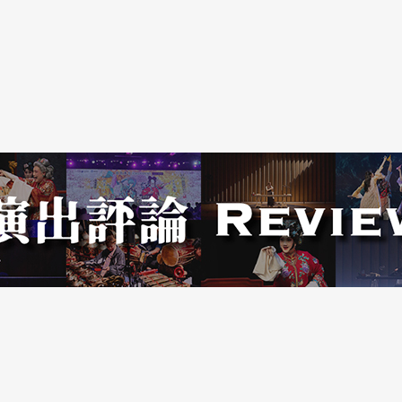
部身體，同步放映在舞台中央的小螢幕上。在昏暗
作，呈現多焦點的混雜畫面。舞者們邊說邊跳，台
話內容除了一般情侶的吵架、謾罵、喧鬧以外，也
樣嗎？所有的痛苦與混淆，這就是我們的生
燒！」等，舞者並對麥克風叫囂、呢喃或發出呻吟
跳至精疲力盡。
各自的獨舞或小群舞，對話聲夾帶音量頗高與過繁
去，極干擾觀眾的視線。在演出進行超過三分之二
桌搬往舞台前緣，所有舞者圍坐圓桌，以不同方式
動。一男在桌下點火燒東西，黑煙緩緩地瀰漫圓桌