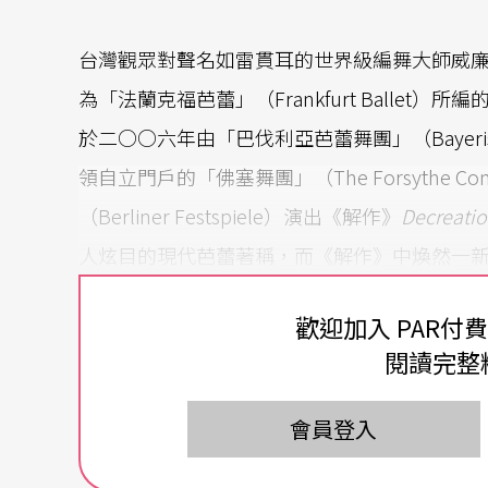
台灣觀眾對聲名如雷貫耳的世界級編舞大師威廉．佛塞（
為「法蘭克福芭蕾」（Frankfurt Ballet）
於二○○六年由「巴伐利亞芭蕾舞團」（Bayerisch
領自立門戶的「佛塞舞團」（The Forsythe
（Berliner Festspiele）演出《解作》
Decreati
人炫目的現代芭蕾著稱，而《解作》中煥然一
舞蹈國王名實相符
歡迎加入 PAR付
閱讀完整
有「舞蹈國王」之譽的佛塞絕不是浪得虛名，
舞迄今，已創作了近一百齣舞作，其作品是全
會員登入
「法蘭克福芭蕾舞團」藝術總監的二十年間，