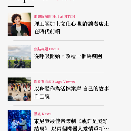
兩廳院櫥窗 Hot at NTCH
理工腦加上文化心 期許讓老店走
在時代前端
焦點專題 Focus
從呼吸開始，改造一個馬戲團
四界看表演 Stage Viewer
以身體作為活檔案庫 自己的故事
自己說
藝訊 News
東尼獎最佳音樂劇《或許是美好
結局》 以兩個機器人愛情重新凝