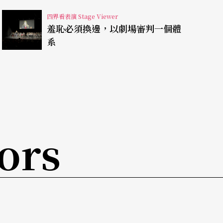
四界看表演 Stage Viewer
羞恥必須換邊，以劇場審判一個體
系
Anne Carson）（註3）的同名歌劇，卡森
he Beauty of the Husband
於二○○一年榮獲艾
成立九年來首位奪得此獎的女詩人。《解作》是由三部獨幕
人莎茀（Sappho）（註4）、中世紀女性作家
（註5），以及二十世紀
法國哲學家
西蒙娜．魏爾（Si
ors
卡森偏愛寫詩小說，並以詩來創作此歌劇的台詞。佛
任、嫉妒、慾望、私心、自我、歸咎罪過與痛苦難
的故事。
row）作曲，摩洛並以電子琴、電腦音樂做現場演
影機與多把黑椅，演出中攝影師推著大機器在舞台