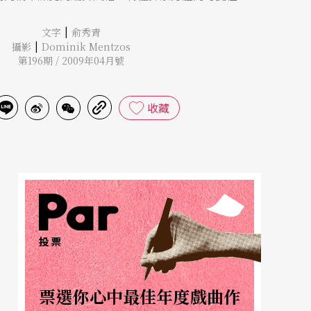
|
文字
俞秀青
|
攝影
Dominik Mentzos
第196期 / 2009年04月號
收藏
投票
票選你心中最佳年度戲曲作