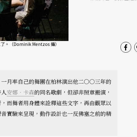
ominik Mentzos 攝）
，一月率自己的舞團在柏林演出他二○○三年的
詩人
安娜．卡森
的同名歌劇，但卻非照章搬演，
者，而舞者用身體來詮釋這些文字，再由觀眾以
聲音實驗來呈現，動作設計也一反佛塞之前的精
。