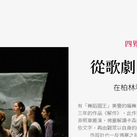
四界
從歌劇
在柏林
有「舞蹈國王」美譽的編舞
三年的作品《解作》，此作
非照章搬演，佛塞解讀卡森
些文字，再由觀眾以自身的
作設計也一反佛塞之