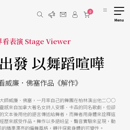
:::
0
看表演 Stage Viewer
出發 以舞蹈喧嘩
看威廉．佛塞作品《解作》
大師威廉．佛塞，一月率自己的舞團在柏林演出他二○○
靈感來自加拿大著名女詩人安娜．卡森的同名歌劇，但卻
的文本後用他的語言傳述給舞者，而舞者用身體來詮釋這
經歷來感受作品。舞作以多語紛呈、聲音實驗來呈現，動
前的精準漂亮的編舞風格，轉往探索身體的可變性。