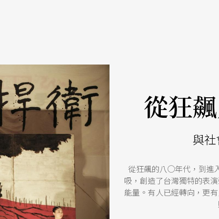
從狂飆
與社
從狂飆的八○年代，到進
吸，創造了台灣獨特的表演
能量。有人已經轉向，更有