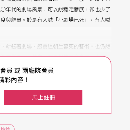
九○年代的劇場風景，可以說穩定發展，卻也少了
氣度與能量。於是有人喊「小劇場已死」，有人喊
命，耕耘著劇場，餵養這朝生暮死的藝術。也仍然
的深層影響力。其中，有繼起的革命青年，也有革
實從未止息，或許換了個名目、換了種方法，卻不
費會員 或 兩廳院會員
精彩內容！
馬上註冊
場，乃是一部「轉向」的歷史。劉靜敏（現改名劉
場，曾以一部《
重審魏京生
》掀起統獨大論辯，又
黎煥雄