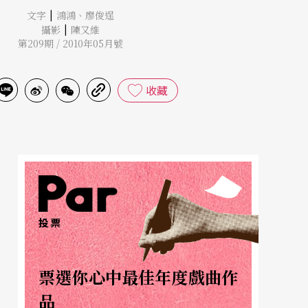
|
文字
鴻鴻
、
廖俊逞
|
攝影
陳又維
第209期 / 2010年05月號
收藏
投票
票選你心中最佳年度戲曲作
品