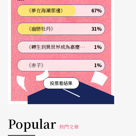
67%
《夢在海潮那邊》
31%
《幽戀牡丹》
1%
《轉生到異世界成為嘉慶君—發現我的祖先是詐騙集團!?》
1%
《赤子》
投票看結果
Popular
熱門文章