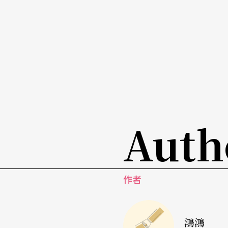
時，另行以不同角度與手段，傾力揭發社會的
多元族群與底層階級的生存價值。為已成既定
更具問題意識的革命者
只問耕耘的劇場工作者
八○年代的小劇場運動由年輕知識分子發起，
命的劇場成員，顯然更多社會經歷與人生磨練
與社會長期鏖戰的戰場。他們對抗的，說穿了
Auth
雄的一元價值觀。他們體現的，乃是真正的民
「尊重少數」。也因此，這種劇場，可以說是
立性──雖然大家都彼此尊重，通常不談對立
作者
劇場是什麼？應該是什麼？可以是什麼？歷來
是貴族或勞工？也從未有定論。但當我看著雅
鴻鴻