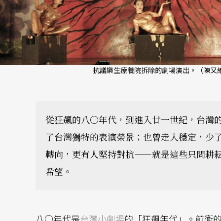
抗議樂生療養院拆除的劇場演出。（陳又維
從狂飆的八○年代，到進入廿一世紀，台灣
了台灣獨特的表演榮景；也曾走入穩定，少
轉向，更有人堅持對抗——就是這些只問耕
希望。
八○年代是
台灣小劇場
的「狂飆年代」。前衛