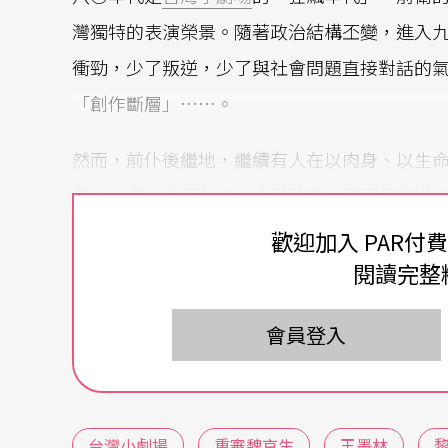
灣獨特的表演榮景。隨著政治結構丕變，進入
衝勁，少了叛逆，少了與社會問題直接對話的
「創作斷層」……。
然而，前仆後繼地，繼續有人在以肉身、以生
有人，拿社會運動的心情與精神，發揮著劇場
命中年（眼看也將近入革命老年）。運動，其
歡迎加入 PAR付
減真誠。
閱讀完整
有人轉向共謀
有人堅持對抗
會員登入
驀然回首，不得不驚覺，三十年來的台灣小劇
若瑀）從蘭陵的當家花旦轉向社會批判的優劇
台灣小劇場
重審魏京生
王墨林