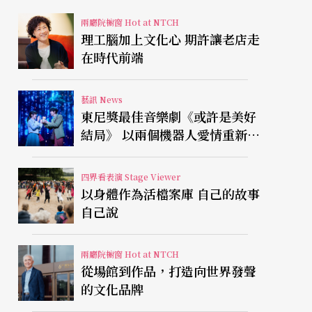
兩廳院櫥窗 Hot at NTCH
理工腦加上文化心 期許讓老店走
在時代前端
藝訊 News
東尼獎最佳音樂劇《或許是美好
結局》 以兩個機器人愛情重新凝
視有限人生
四界看表演 Stage Viewer
以身體作為活檔案庫 自己的故事
自己說
兩廳院櫥窗 Hot at NTCH
從場館到作品，打造向世界發聲
的文化品牌