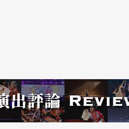
間疲於奔命，榆鈞和思農為了樂生運動而一再彈奏
真理：貧窮的人最為慷慨。然而，就是這些只問耕
和希望。