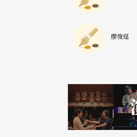
的咖哩店，阿明在快遞業務和劇場、讀書會之
起激動人心的琴音──再度印證了一個弔詭的
耘的劇場工作者，慷慨地賜予了這個社會理想
廖俊逞