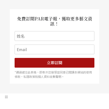
樂廳聽音樂會；甚至有多少人為了更接近劇中的偶
像，開始學習樂器演奏等等，就知道行銷對於大眾
免費訂閱PAR電子報，獲取更多藝文資
產生多大的作用！而野田妹在電視劇播畢之後，同
訊！
時間發行的《屁屁體操》五首單曲專輯，童言童語
的歌詞與曲調更讓上野樹里活潑的幼兒鋼琴老師形
象深植人心。（劇中野田妹原本的理想是成為幼稚
園老師）
立即訂閱
從古龍「絕代雙驕」，談雲朗情結終未了
*通過遞交此表格，即表示您接受並同意已閱讀本網站的使用
條款，私隱政策和個人資料收集聲明。
多年前，大陸平面媒體以古龍《絕代雙驕》裡的孿
生兄弟花無缺與小魚兒來形容同年出生的兩位新世
:::
代鋼琴家李雲迪與郎朗，確有其道理之處，請各位