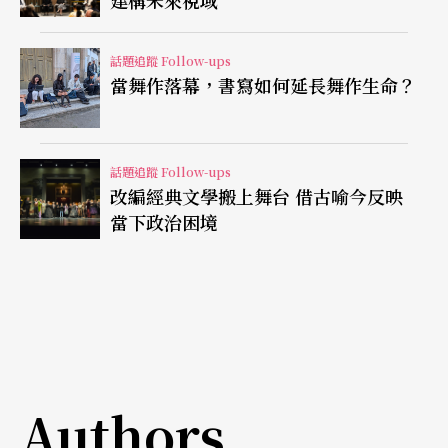
建構未來視域
更於二○○七年至二○○八年引爆《交響情人夢》
之狂熱現象，幾乎所有古典音樂的演出，從管絃樂
話題追蹤 Follow-ups
團到管樂團等等，每場音樂會都要掛上「交響情人
當舞作落幕，書寫如何延長舞作生命？
夢…」加持，而最有趣且弔詭的現象是：大家都買
帳！
話題追蹤 Follow-ups
改編經典文學搬上舞台 借古喻今反映
在《交響情人夢》電視劇中擔任野田妹一角的日本
當下政治困境
演員上野樹里，於二○○一年出道，第一部電影就
與音樂息息相關：她擔任《搖擺少女》
Swing Girl
裡
的女主角鈴木友子，在青春電影老手導演矢口史靖
的精心巧手之下，上野樹里獲得第廿八屆日本電影
金像獎（日本アカデミー賞）新人俳優賞及每日電
Authors
影賞新人賞等殊榮，小時候學過鋼琴的她，為拍戲