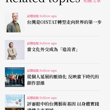
相關文章
又趣味十足的一項活動，整個日本掀起一股圍棋熱
潮，電玩、動漫、OAV（Original Animation Vide
話題追蹤 Follow-ups
o）電影版通通可見到棋靈王的蹤跡，令人驚異的是
台灣是OISTAT轉型走向世界的第一步
同時間連台灣圍棋人口也大大增加，許多小朋友吵
著要學圍棋，這股熱潮一直維持到二○○四年至○
話題追蹤 Follow-ups
五年左右。
當文化外交成為「造流者」
再緊接著看《交響情人夢》的例子：二○○二年由
漫畫家二ノ宮知子原創的少女漫畫《交響情人
話題追蹤 Follow-ups
從個人延展的脈絡化 反映當下時代的
夢》，原名《のだめカンタービレ：如歌的野田
創作思維
惠》，故事內容筆者在此不加贅述，二○○六年改
編成為電視劇後，俊男美女的超強組合加上爆笑逗
話題追蹤 Follow-ups
趣無厘頭的劇情，不但在日本引起廣泛注意，台灣
評審眼中的台灣藝術基因 以身體實踐