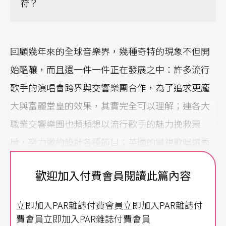
符？
回顧幾年來的全球音樂界，幾種奇特的現象不但開
始醞釀，而且還一件一件正在發展之中：許多流行
歌手的演唱會跨界與交響樂團合作，為了追求更龐
大與富麗堂皇的效果，其實完全可以理解；連各大
職業交響樂團也頻頻想以流行歌手的魅力挽救票
房，努力邀約設計各種節目；英國的電視歌唱選秀
節目讓「素人推銷員」保羅．帕茲爆紅，以一曲
歡迎加入付費會員閱讀此篇內容
〈公主徹夜未眠Nesum Dorma〉爆紅的他，得到選
秀節目第一名之後還舉辦國際巡迴演唱會，到了台
立即加入PAR雜誌付費會員立即加入PAR雜誌付
灣居然還被媒體封為「歌劇英雄」！？緊接著是素
費會員立即加入PAR雜誌付費會員