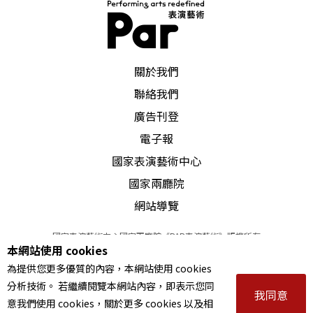
看倌再看下去：
一九八二年出生的李雲迪獲得華人音樂史上第一個
PAR 表演藝術雜誌
蕭邦鋼琴大賽首獎之後，沈潛於藝術的他，心知自
關於我們
己仍有進步的空間，這是一種多麼難能可貴的藝術
聯絡我們
廣告刊登
情操！他選擇返回音樂院繼續他未竟的學業。可惜
電子報
唱片公司DG將李雲迪包裝成了「木村拓哉」第二，
國家表演藝術中心
以長捲髮幾近日本偶像劇的外型發行唱片，但據悉
國家兩廳院
不像郎朗那麼富有表演細胞的他，也終究無法適應
網站導覽
那麼講究包裝與行銷策略的唱片文化，雖然李雲迪
國家表演藝術中心國家兩廳院《PAR表演藝術》版權所有
活躍於音樂會演奏舞台，場場音樂會賣座，錄製唱
本網站使用 cookies
©
2022
Performing arts redefined. All Rights Reserved
片的音樂內容也頻獲好評，卻因理念不合黯然與DG
為提供您更多優質的內容，本網站使用 cookies
統一編號 Tax Id number 00973926
分析技術。 若繼續閱覽本網站內容，即表示您同
本站所提供相關演出資訊，如有異動應以主辦單位公告為準。
解約，今年投向EMI的懷抱，預計灌錄蕭邦作品全
我同意
意我們使用 cookies，關於更多 cookies 以及相
服務條款
｜
隱私權聲明
｜
著作權聲明