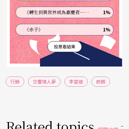
或是隱隱約約覺得哪裡不對勁？
1%
《轉生到異世界成為嘉慶君—發現我的祖先是詐騙集團!?》
難題？難提？
1%
《赤子》
以下讓我們從兩個例子，以最擅長行銷的日本市場
投票看結果
看他們成功的行銷手法：一九九九年當堀田由美擔
任故事原創，由漫畫家小畑健繪製的暢銷漫畫《棋
魂》成功打入市場之後，除了漫畫版賣的嚇嚇叫之
外，製作團隊再將其改編成為電視動畫版，搭配日
行銷
交響情人夢
李雲迪
郎朗
本棋界的美女棋士梅澤由香里擔任監修，一局又一
局引經據典的好棋與初學者也看得懂的圍棋氛圍，
巧妙地將漫畫與動畫變成圍棋的活教材，不但《棋
魂》的專業度大大提高，更將圍棋變成既考據經典
Related topics