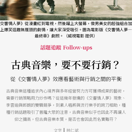
交響情人夢》從漫畫紅到電視，然後躍上大螢幕，俊男美女的超強組合加
上爆笑逗趣無厘頭的劇情，讓大家深受吸引。圖為電影版《交響情人夢—
最終章》劇照。（威視電影 提供）
話題追蹤 Follow-ups
古典音樂，要不要行銷？
從《交響情人夢》效應看藝術與行銷之間的平衡
古典音樂這種追求內心境界與多年經營努力方可獲得成果的藝術，
需要行銷策略用力炒作嗎？從這幾年發燒的《交響情人夢》現象、
李雲迪與郎朗的雙驕競爭，到素人唱將與流行樂手的跨刀相助，種
種行銷話題吸引了普羅大眾的注意，古典音樂似乎也因此不再讓人
仰之彌高，但古典音樂本質，是否也會因此而名實難符？
|
文字
林仁斌