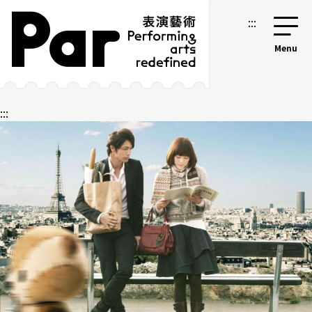
跳到主要內容區塊
網站導覽
:::
:::