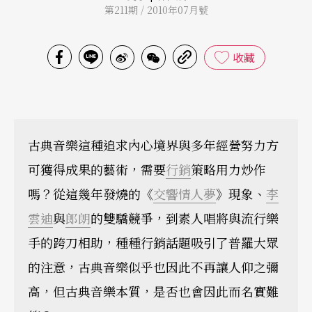
第211期 / 2010年07月號
收藏
古典音樂這種追求內心境界與多年經營努力方
可獲得成果的藝術，需要
行銷
策略用力炒作
嗎？從這幾年發燒的《
交響情人夢
》現象、
李
雲迪
與
郎朗
的雙驕競爭，到素人唱將與流行樂
手的跨刀相助，種種行銷話題吸引了普羅大眾
的注意，古典音樂似乎也因此不再讓人仰之彌
高，但古典音樂本質，是否也會因此而名實難