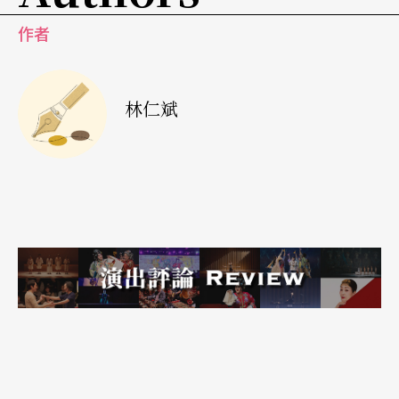
努力學習次中音薩克斯風的演奏，也非常有模有
作者
樣，此部電影的瘋潮也在劇中的搖擺女子爵士樂團
真正地舉辦了一場演奏會之後畫下了圓滿的句點。
林仁斌
而《交響情人夢》全劇播畢之後，從日本紅到海
外，讓日本不得不正視這股「交響風潮」，延續千
秋與野田妹兩人遠赴巴黎求學的劇情，在日本的連
續兩夜SP，更成為許多人茶餘飯後的話題，今年再
度於大螢幕中將最終樂章分成上下集播放，更是吊
足迷哥迷姐們的胃口。就商業效益與推動古典音樂
的積極正面角度來說，本劇其實取得了絕大的成
功！光看有多少人為了此劇購買原聲帶，願意認識
了解古典音樂；有多少人為了此劇「第一次」進音