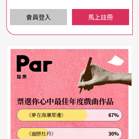
人級阿嬤代表蘇珊大嬸，雖然沒能拿到最後節目的
冠軍，但她的話題性十足，短短時間收入數億英
會員登入
馬上註冊
鎊，一輩子不愁吃穿，現在出入家門有請保鏢隨身
保護，連日本年度紅白歌唱大賽都邀請她演唱以挽
救收視率；台灣天后阿妹跑到日本演唱《杜蘭
朵》、今年歌手王力宏與台北市立交響樂團在上海
世博合作「台灣週」，明年也將在國家音樂廳指揮
投票
樂團演出；台灣星光大道繼捧紅楊宗緯之後又出了
「假音小胖」林育群，一曲〈I’ll always love yo
票選你心中最佳年度戲曲作品
u〉藉著網路無遠弗屆的力量，出訪美國演唱上節
67%
《夢在海潮那邊》
目，日前已經和SONY唱片簽約，等待發片……。
看完這一些例子，您是否覺得這一切很「正常」？
30%
《幽戀牡丹》