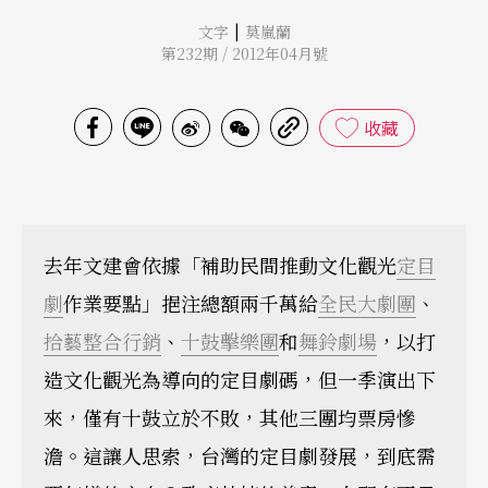
|
文字
莫嵐蘭
第232期 / 2012年04月號
收藏
去年文建會依據「補助民間推動文化觀光
定目
劇
作業要點」挹注總額兩千萬給
全民大劇團
、
拾藝整合行銷
、
十鼓擊樂團
和
舞鈴劇場
，以打
造文化觀光為導向的定目劇碼，但一季演出下
來，僅有十鼓立於不敗，其他三團均票房慘
澹。這讓人思索，台灣的定目劇發展，到底需