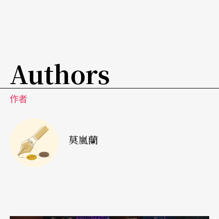
媒體強力放送，票房漸漸好轉，緩解財務上的赤
字。
直搗中國開發市場
需要時間發酵
Authors
全民大劇團的《寶島綜藝秀》，由資深媒體人王偉
作者
忠監製、謝念祖執導，是唯一清楚定位以陸客為取
向的製作團隊。他們重金改裝攝影棚，將「綜藝節
目劇場化」，以魔術、扯鈴、演唱和模仿秀等形
莫嵐蘭
式，有機地融入台灣文化特色。「抽屜式」的節目
細分六、七個單元，每周依現場觀眾的反應適時調
整，噱頭新穎，誠意十足。然而，陸客縱使對台灣
媒體充滿好奇，反映成本的票價新台幣兩千元就讓