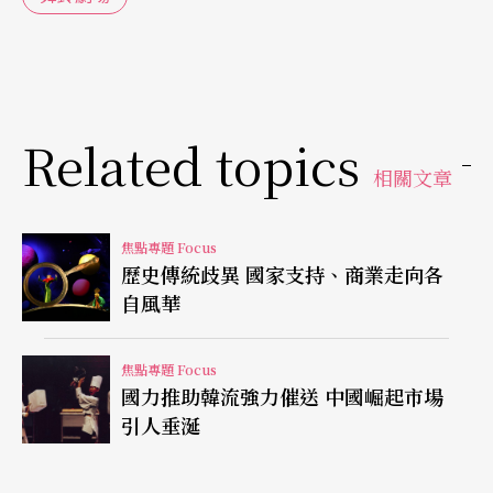
期間從二○一一年九月十八日至十二月十七日，演
出兩百四十二場，觀賞總人數為55,781人，平均一
場二百卅一人。虧損的拾藝整合行銷，從二○一一
年七月四日至十月三日，演出一百場，觀賞總人數
Related topics
為5,871人，平均一場五十九人；全民大劇團，從二
相關文章
○一一年九月十日至十二月十八日，演出九十三
場，觀賞總人數為15,407人，平均一場一百六十六
焦點專題 Focus
歷史傳統歧異 國家支持、商業走向各
人次；舞鈴劇場，從二○一一年十二月廿二日至二
自風華
○一二年三月廿五日，預計演出六十六場，然而，
1,201個席次經常不滿四成，甚至出現一場只有廿多
焦點專題 Focus
國力推助韓流強力催送 中國崛起市場
人的景況。就在舞鈴思考是否停演之際，總統馬英
引人垂涎
九、台北市長郝龍斌以及甫上任的文建會主委龍應
台前往關切，政府的「舞蝶館」場租大打折，透過