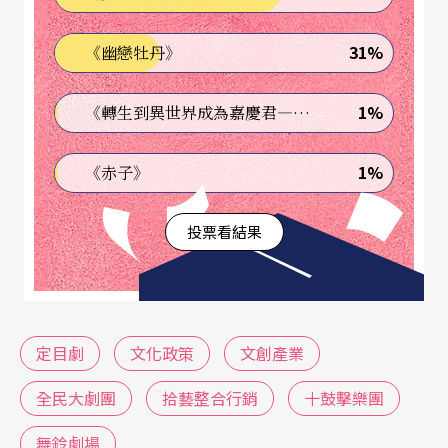
萬元。藉以促進「文化創意產業」，「鼓勵文創事
31%
《幽戀牡丹》
業建立自有品牌」，而以文化觀光為導向的劇碼，
每場至少四十五分鐘，每週至少表演五天，三個月
1%
《轉生到異世界成為嘉慶君—發現我的祖先是詐騙集團!?》
（一季）為一個檔期，定點、定時與固定形式之
1%
《赤子》
「售票」演出。
投票看結果
文建會希望以台灣的文化藝術，讓觀光客掏出口袋
的錢。然而，長期倚賴官方補助的表演藝術界，卻
普遍沒這般樂觀。果不其然，今年二月舞鈴劇場
《奇幻旅程》爆出財務嚴重虧損。首屆獲補助的四
定目劇
文化政策
文創產業
個團體，除了台南的十鼓文創，台北的三個團隊均
全民大劇團
拾藝整合行銷
十鼓擊樂團
營運不佳，票房慘澹。營運無虞的十鼓文創，補助
舞鈴劇場