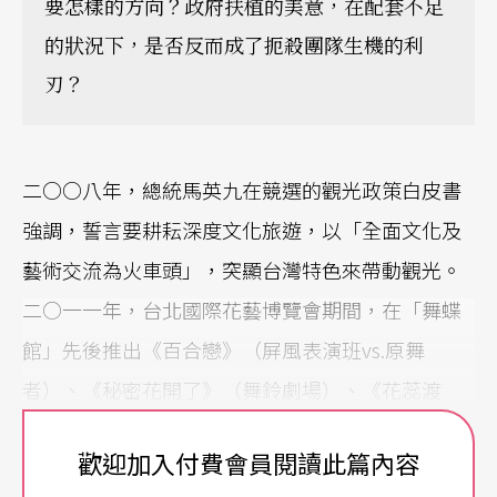
要怎樣的方向？政府扶植的美意，在配套不足
的狀況下，是否反而成了扼殺團隊生機的利
刃？
二○○八年，總統馬英九在競選的觀光政策白皮書
強調，誓言要耕耘深度文化旅遊，以「全面文化及
藝術交流為火車頭」，突顯台灣特色來帶動觀光。
二○一一年，台北國際花藝博覽會期間，在「舞蝶
館」先後推出《百合戀》（屏風表演班vs.原舞
者）、《秘密花開了》（舞鈴劇場）、《花蕊渡
河》（優劇場）等深具台灣特色的定目劇，想讓來
歡迎加入付費會員閱讀此篇內容
自世界各地的觀光客更了解台灣的文創藝術。花博