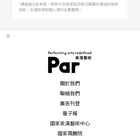
*通過遞交此表格，即表示您接受並同意已閱讀本網站的使用
遊客回籠難
條款，私隱政策和個人資料收集聲明。
慘賠上千萬
舞鈴劇場從一個小學扯鈴社團逐漸發展為一個結合
:::
戲劇、舞蹈、雜技與劇場技術的專業劇團。花博期
間與導演魏瑛娟合作，改編幾米繪本《失樂園》的
《秘密花開了》，挾著龐大的觀園人潮，締造場場
爆滿的佳績。《奇幻旅程》是這波補助中唯一主題
PAR 表演藝術雜誌
關於我們
式的演出。「雖然回收問卷中有85%的觀眾肯定，
聯絡我們
但要延續回籠的力道太弱。」團長劉樂群坦言：
廣告刊登
「縱使心裡有準備，當初的評估還是過於天真。」
電子報
製作定目劇本來就是舞鈴劇場的目標，卻從未想過
國家表演藝術中心
只做迎合陸客的作品，只是文建會恰巧有相關的補
國家兩廳院