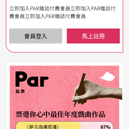
的節目設計確實吸引絡繹不絕的觀看人朝，舞蝶館
立即加入PAR雜誌付費會員立即加入PAR雜誌付
的演出場場爆滿。
費會員立即加入PAR雜誌付費會員
花博繁花盛景，卻是定目劇幻景？
會員登入
馬上註冊
花博的「繁花盛景」與兩岸觀光政策的開放，成為
文建會推行「文化觀光定目劇」的定心丸。相關人
士認為，若以「每年一百萬名國際觀光客，加上一
百六十五萬的陸客來台，即使不考慮本土觀眾，只
要有五成的票房就賺翻了……」同年七月至十一月
投票
間，文建會依據「補助民間推動文化觀光定目劇作
業要點」挹注兩千萬，分別補助全民大劇團、拾藝
票選你心中最佳年度戲曲作品
整合行銷傳播有限公司、十鼓文創股份有限公司
67%
《夢在海潮那邊》
（十鼓擊樂團）和舞鈴劇場，南北四個團隊各五百