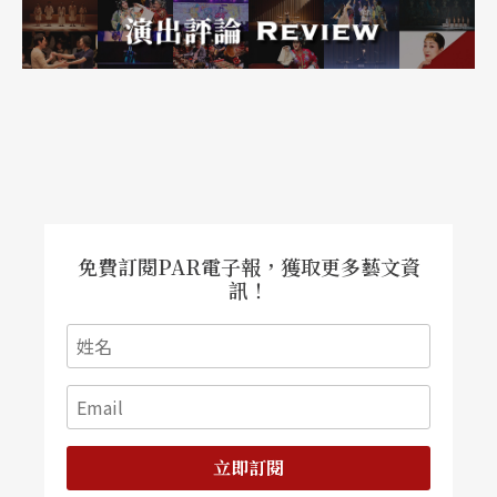
陸客望之卻步，可以容納九百名觀眾的場地，經常
是門可羅雀。雖緊急調整票價，更派「陸客秀公
司」前進中國承攬行銷業務，「像過去台商帶著一
卡皮箱」，直搗中國旅遊業去開發市場，但等成果
發酵就要半年時間，至補助時限仍嚴重虧損新台幣
六千萬元。
免費訂閱PAR電子報，獲取更多藝文資
全民大劇團團長謝念祖提及：「雖然演員付出極大
訊！
的熱情演出，讓我非常感動與自豪，但市場環境不
成熟、政府又缺乏配套，真是『政府拋磚引玉，磚
塊卻砸死人』。」他舉鄰近的韓國為例：「《亂打
秀》
NANTA
演出初期，韓國政府免費贈票兩年，讓
立即訂閱
節目累積不少該國際曝光度與口碑。」