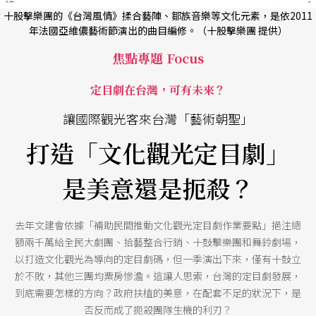
十股擊樂團的《台灣風情》揉合藝陣、鄒族音樂等文化元素，是依2011
年法國亞維儂藝術節演出的曲目編修。（十股擊樂團 提供）
焦點專題 Focus
定目劇在台灣，可有未來？
讓國際觀光客來台灣「藝術朝聖」
打造「文化觀光定目劇」
是美意還是扼殺？
去年文建會依據「補助民間推動文化觀光定目劇作業要點」挹注總
額兩千萬給全民大劇團、拾藝整合行銷、十鼓擊樂團和舞鈴劇場，
以打造文化觀光為導向的定目劇碼，但一季演出下來，僅有十鼓立
於不敗，其他三團均票房慘澹。這讓人思索，台灣的定目劇發展，
到底需要怎樣的方向？政府扶植的美意，在配套不足的狀況下，是
否反而成了扼殺團隊生機的利刃？