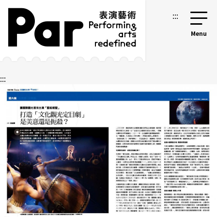
跳到主要內容區塊
網站導覽
:::
:::