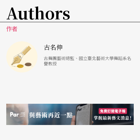
何的狀況，不斷被自己推翻，多麼有趣啊！這是可
Authors
以花一輩子學習的事，最後得到的原來是對自己的
掌握和了解，以及更靠近自己一點。
作者
離廿歲已經過了數十個年頭了，我沒有再懷疑或後
古名伸
悔。以為自己長大會變成另一個怎麼樣的人，原來
古舞團藝術總監、國立臺北藝術大學舞蹈系名
譽教授
長大了不過還是當年那一個非跳舞不可的孩子。只
是以前不知道非要不可的原因，後來每個時期都在
發現原因裡面的內容還有什麼。現在更知道原來非
要即興不可的原因，是來自同一個根源。而跳舞就
是跳舞本身，不是別的。