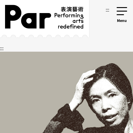
跳到主要內容區塊
網站導覽
:::
:::