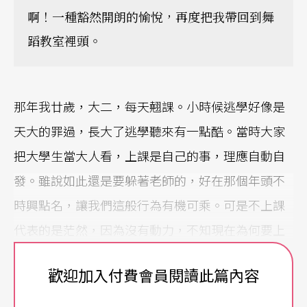
啊！一種豁然開朗的愉悅，再度把我帶回到舞
蹈教室裡頭。
那年我廿歲，大二，每天翹課。小時候逃學好像是
天大的罪過，長大了逃學聽來有一點酷。當時大家
把大學生當大人看，上課是自己的事，理應自動自
發。雖說如此還是要躲著老師的，好在那個年頭不
時興點名，讓我們這般行為有機可乘。可是不上課
代表的是茫然，因為沒有動力，不知現在為何要上
課，以及上了課將來要做什麼用。日子就這般一天
歡迎加入付費會員閱讀此篇內容
一天地過了。