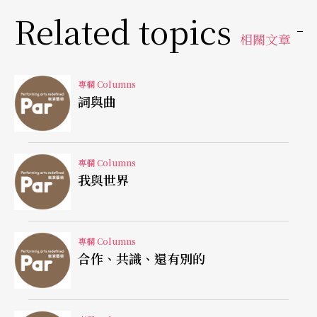
小心！小心膝蓋！turn out！再打開，不急，不
Related topics
相關文章
急……」那第一套動作做得令人心驚膽跳，接著下
來只要把腿提高一點超過四十五度，兩隻腿就像新
專欄 Columns
來的一樣，完全不聽使喚，抖得嚇人。我的心理喊
詞與曲
話一路沒停，一面鼓勵自己要緊遵老師以往的教
誨，動作要正確，一面為完全不聽使喚的身體提心
專欄 Columns
吊膽。一堂天人交戰的舞蹈課，分分秒秒地經過，
我與世界
上完課我已是大汗淋漓，地上都是水，整個人將近
虛脫。
專欄 Columns
合作、共識、還有別的
但就在上完那堂課之後，我快樂得不得了，體會到
能感受自己的身體，跟自己的身體對話，原來是跳
舞最大的樂趣。不為別的，以為會成為舞蹈明星的