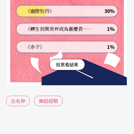
軟度也呈現空前地僵硬。上課的第一個動作不過是
30%
《幽戀牡丹》
蹲腿，先是半蹲，接著大蹲。我的腿一過了半蹲就
開始發抖，一路蹲下去愈抖愈厲害，每一個簡單的
1%
《轉生到異世界成為嘉慶君—發現我的祖先是詐騙集團!?》
蹲腿都變成了需要被克服的高級動作。基於十多年
的跳舞經驗，很清楚什麼才是正確動作，什麼是不
1%
《赤子》
正確的，我一路在心裡對自己喊話：「慢慢來…」
投票看結果
「喔！膝蓋向內了，打開！」「呼吸，別忘了呼
吸。」「肩膀！不要聳起！放下！」「不要緊張，
聽音樂，用音樂呼吸。」「放〜鬆，你僵住了！」
「髖關節再向外打開一點。」「提氣！上身pull u
古名伸
舞蹈經驗
p。」「肚子！肚子凸出來了！吸氣！吸氣！。」
「不急〜呼〜吸，放鬆可以比較不抖。」「喔！手
僵住了，放鬆，聽音樂……」「用力推地板起來，