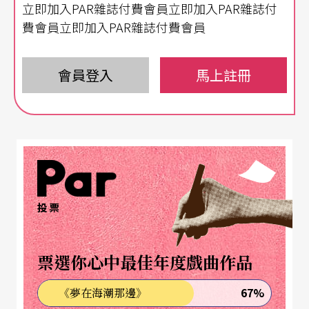
立即加入PAR雜誌付費會員立即加入PAR雜誌付
有一天，春暖花開，陽明山花季的杜鵑在每一個角
費會員立即加入PAR雜誌付費會員
落含笑綻放，還是有點斜的陽光映得花叢閃閃發亮
分外迷人。那天心情被引動得愉悅起來，想想好久
會員登入
馬上註冊
沒去上課了，今天姑且去看看同學、動動身體。翻
箱倒地找出最昂貴平常捨不得穿的舞衣，將頭髮的
髮髻梳得晶光，愉快地進入舞蹈教室，同學都笑鬧
說「罕行喔！」（台語難得來的意思），我自己也
覺得滿心得意。
投票
一堂找回自己身體的舞蹈課
票選你心中最佳年度戲曲作品
開始上課，從第一個動作組合的下半段就開始出問
題了。首先是我的功退得厲害，肌肉根本沒力，柔
67%
《夢在海潮那邊》