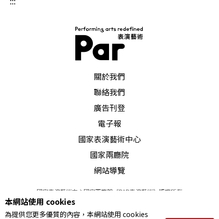
:::
PAR 表演藝術雜誌
關於我們
聯絡我們
廣告刊登
電子報
國家表演藝術中心
國家兩廳院
網站導覽
國家表演藝術中心國家兩廳院《PAR表演藝術》版權所有
本網站使用 cookies
©
2022
Performing arts redefined. All Rights Reserved
為提供您更多優質的內容，本網站使用 cookies
統一編號 Tax Id number 00973926