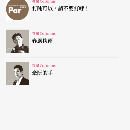
專欄 Columns
大夢，原來只是兒時不清楚自己的假象。自小一路
打盹可以，請不要打呼！
走來會使自己繼續堅持跳下去的原因，就只因為
「我真是喜歡跳舞這回事」啊！一種豁然開朗的愉
專欄 Columns
悅，再度把我帶回到舞蹈教室裡頭。
春風秋雨
舞動就是令人快樂的事了
專欄 Columns
跳舞很直接，也可以很簡單，因為它就是人與生俱
牽阮的手
來的本能。純粹地舞動肢體，就是令人快樂的事
了。而跳舞的人更是有幸地必須要把這件事當作一
門學問來研究，不斷地去探究怎麼舞（how）？為
何而舞（why）？舞些什麼（what）？隨著自己的
年紀改變，身體也跟著改變，從前以為自己如何如