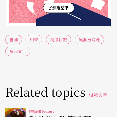
手法把它一層層打開，帶給觀眾出乎意料，卻入乎
投票看結果
合理的感受，稱之為「抖包袱」。
一九八○年代，表演工作坊的《那一夜，我們說相
聲》，讓相聲走進現代劇場，以「相聲劇」的新形
喜劇
相聲
胡撇仔戲
鐵獅玉玲瓏
式，開展出相聲藝術的新格局。兩岸分隔數十年，
多元文化
台灣對相聲藝術的認知及品味，已然與發源地斷了
臍帶，導演賴聲川認為「相聲已死」，原是想借一
齣戲悼念被時代遺忘的藝術，喚起大家對傳統的省
思，卻意外讓相聲「起死回生」，不但引起大眾的
Related topics
興趣，也使原有的一些相聲迷紛紛下海，陸續成立
相關文章
說唱團體。「相聲瓦舍」的馮翊綱曾形容：「這好
比把悶鍋蓋『嘩』地一下打開，大家全迸出來
特別企畫 Feature