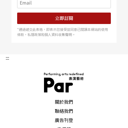
「改良戲」在服裝、音樂、化妝、舞台裝置方面，
遷就時局有所改變，於是出現了「身著洋裝和服、
立即訂閱
頭戴牛仔帽、手執武士刀、改唱流行歌、以爵士鼓
*通過遞交此表格，即表示您接受並同意已閱讀本網站的使用
與小喇叭等西洋樂器伴奏」的拼貼面貌。胡撇仔戲
條款，私隱政策和個人資料收集聲明。
承繼了此種風格，在形式上力求多變，包括流行歌
曲的使用、華麗炫目的服裝造型、舞台特殊效果的
:::
使用和寫實生活化的表演與口白，在題材思想方
面，以「倫理愛情」、「奇情悲喜」等通俗劇的路
線為主題。
PAR 表演藝術雜誌
金枝演社的通俗喜劇，便是將「胡撇仔」的精神發
關於我們
揚光大，創造出顛覆西方寫實表演手法，揉雜台灣
聯絡我們
廣告刊登
各時代流行文化精髓，展現自由亂撇的獨特台式美