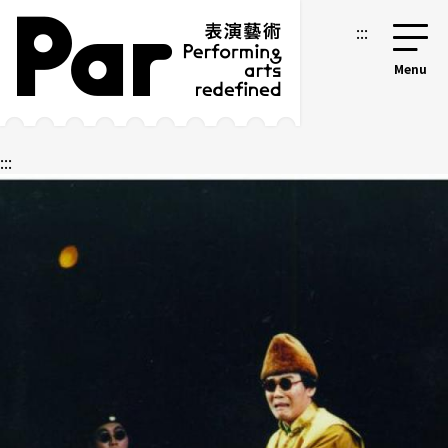
跳到主要內容區塊
網站導覽
:::
:::