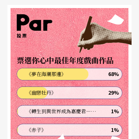
國軍撤退來台傳入，以吳兆南、魏龍豪為代表人
物。他們的相聲內容，以詮釋及修編傳統舊段為
主。早期業餘、勞軍的演出，為相聲的發展奠定新
投票
的基礎，讓相聲開始在台流行與質變。相聲是以語
言為媒介，以「說、學、逗、唱」為主要表演手段
票選你心中最佳年度戲曲作品
的一種喜劇藝術，形式上可分為單口相聲、對口相
68%
《夢在海潮那邊》
聲和群口相聲
。
它的取材範圍廣，上自天文，下至
地理，街談巷議、時事歷史，再嚴肅的主題都能以
29%
《幽戀牡丹》
輕鬆詼諧的口吻侃侃而談，又能搔到癢處，讓聽者
會心、餘味無窮。相聲表演的關鍵在於照管好「包
1%
《轉生到異世界成為嘉慶君—發現我的祖先是詐騙集團!?》
袱」這玩意兒，所謂「包袱」就是把大家逗樂的地
1%
《赤子》
方，表演時先把可笑的東西包裝起來，再透過種種