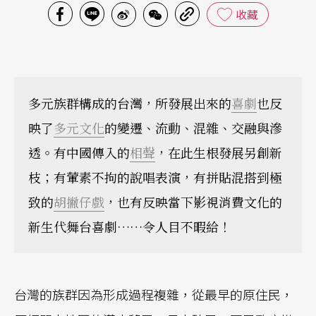
收藏
多元族群構成的台灣，所發展出來的
喜劇
也反
映了
多元文化
的變遷、流動、混雜、交融與滲
透。有中國傳入的
相聲
，在此生根發展另創新
枝；有葷素不拘的說唱表演，有拼貼混搭到極
致的
胡撇仔戲
，也有反映當下影視消費文化的
新生代舞台喜劇……令人目不暇給！
台灣的族群因為形成過程複雜，從最早的原住民，