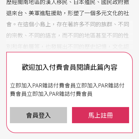
歷經閩南地區的漢人移民、日本殖民、國民政府撤
退來台、美軍進駐援助，形塑了一個多元文化的社
會。在這個小島上，存在著許多不同的族群、不同
的宗教、不同的語言，而不同的地區甚至不同的性
別和年齡層等，也發展出不同的歷史記憶，文化認
同與審美經驗。以喜劇類型而言，從傳統相聲到相
歡迎加入付費會員閱讀此篇內容
聲劇，本地歌仔戲的胡撇仔戲變種，由民間走唱藝
人演變而來的「
鐵獅玉玲瓏
」，到電視名人模仿節
立即加入PAR雜誌付費會員立即加入PAR雜誌付
目的風行，網路kuso笑話等，台式喜劇，反映的正
費會員立即加入PAR雜誌付費會員
是多元文化的變遷、流動、混雜、交融與滲透。
會員登入
馬上註冊
相聲入台
落地變形貼近在地生活
相聲最初流行於北京、天津地區，一九四九年，隨