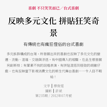
喜劇 不只笑笑而已／台式喜劇
反映多元文化 拼貼狂笑奇
景
有傳統也有瘋狂俚俗的台式喜劇
多元族群構成的台灣，所發展出來的喜劇也反映了多元文化的變
遷、流動、混雜、交融與滲透。有中國傳入的相聲，在此生根發展
另創新枝；有葷素不拘的說唱表演，有拼貼混搭到極致的胡撇仔
戲，也有反映當下影視消費文化的新生代舞台喜劇……令人目不暇
給！
|
文字
廖俊逞
|
攝影
許斌
第235期 / 2012年07月號