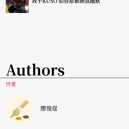
我不KUSO 給你原創新款幽默
了。」日後，「相聲劇」成了表演工作坊的招牌，
更多創作者，如馮翊綱、宋少卿等，投入相聲的改
革與創新；相聲，成了更符合時代脈動、貼近日常
生活的喜劇藝術。
葷素不拘
讓人笑倒的說唱與胡撇仔戲
Authors
如果說，相聲是外省人的鄉愁，靈感來自江湖藝人
說唱、第四台賣藥廣告的「鐵獅玉玲瓏」，則反映
作者
了本省族群的特色。「鐵獅玉玲瓏」由藝人許效舜
和澎恰恰男扮女裝，以類似戲曲花旦的誇張造型，
廖俊逞
在電吉他與爵士鼓的伴奏下，將網路流行的冷笑話
與傳統市井的小戲、說唱藝術結合，述說歷史故