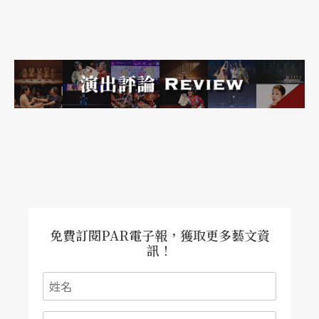
事、民間傳說。演出以詼諧的方式，「亂掰」故
事，藉著涉及性、排泄物等禁忌的俚俗語言，以及
諧擬（parody）手法，將偉人、英雄或神明從受人
崇拜的高位拉低至與一般人無異，甚至被嘲諷的更
低位置，衝撞既有的語言與社會規範，創造了一個
上下顛倒、充滿笑聲的狂歡節空間。
葷素不拘的庶民娛樂，同樣表現在歌仔戲的變種
——胡撇仔戲的體質上。「胡撇仔」一詞，來自日
語外來語「オペラ」(opera)，是一種融合新劇、歌
免費訂閱PAR電子報，獲取更多藝文資
舞劇、西樂等的表演風格，其源起可上溯至日據時
訊！
期推行「皇民化運動」並禁鼓樂，歌仔戲為了生
存，必須改變其傳統演法，「改良戲」應運而生。