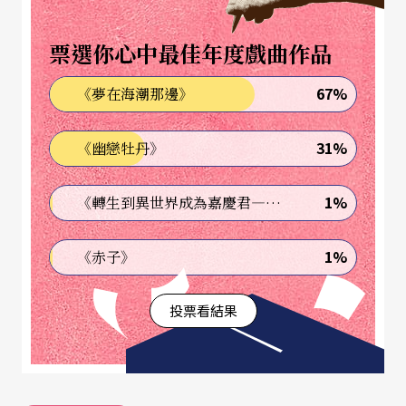
挑戰巴赫
「小提琴的試金石」
票選你心中最佳年度戲曲作品
格里摩純淨的演奏技巧及藝術的完整性，讓他獲得
67%
《夢在海潮那邊》
許多世界最知名表演場所的邀請，與頂尖的樂團合
31%
《幽戀牡丹》
作之外，許多作曲家也都創作新曲題獻給他。忙碌
的獨奏生涯中，他熱愛室內樂演奏，並且創立了兩
1%
《轉生到異世界成為嘉慶君—發現我的祖先是詐騙集團!?》
個樂團，一個是沒有指揮、隨作品規模而調整規模
的管絃樂團，名為「不和諧」合奏團。另一個則是
1%
《赤子》
「奧菲歐四重奏」，目前已經演出過全套的貝多芬
投票看結果
絃樂四重奏。
二○○○年，格里摩曾「勇敢」地灌錄巴赫全本
《無伴奏小提琴奏鳴曲與組曲》。說他勇敢不是沒