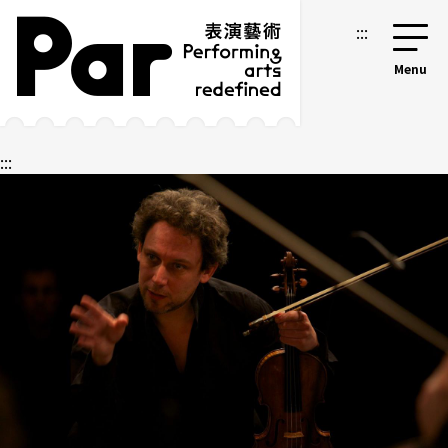
跳到主要內容區塊
網站導覽
:::
:::