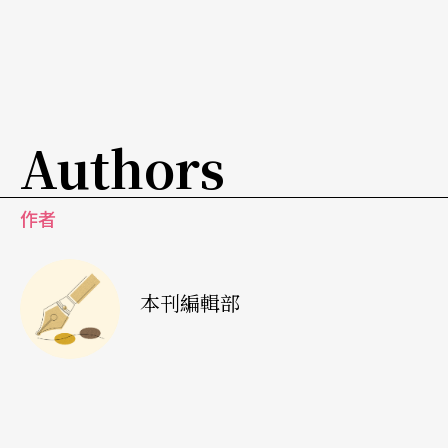
觀眾面前。」在這場沒有樂團也沒有鋼琴伴奏的音
樂會裡，將透過巴赫全本的《無伴奏小提琴奏鳴曲
與組曲》，讓樂迷聽到他深沉而強大的心靈獨白。
Authors
作者
本刊編輯部