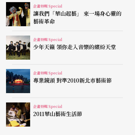
也正在進行。離第一次錄音後才短短八年，格里摩
企畫特輯 Special
讓我們「華山起藝」 來一場身心靈的
居然計畫再次挑戰顛峰，抱著崇敬的心情重新調
藝術革命
律、選擇樂器、融入人生經歷，再一次錄下這套他
口中所說謂「終其一生的鑽研」。在第二次的專輯
企畫特輯 Special
少年天籟 領你走入音樂的繽紛天堂
中，整體的感受只能用「驚豔」來形容。他的演奏
不再是唯美的，從音樂中可以聽見一位演奏家的思
考、成長，並且蛻變得沈穩純熟，尤其在舞曲的節
企畫特輯 Special
奏及音樂語法中更有自己獨特的見解。
專業鏡頭 對準2010新北市藝術節
錄音後又過了整整三年，格里摩再度來台，這次獻
企畫特輯 Special
給觀眾的，正是這套在舞台上難得一見的曲目。感
2011華山藝術生活節
受到巴赫「也會哭泣」，格里摩表示：「要將過去
這幾年與巴赫相處的時光做個整理，好好地展現在