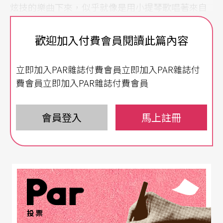
炫技的樂曲下來，似乎就像是用小提琴歌唱著來自
天上的聲音。
歡迎加入付費會員閱讀此篇內容
格里摩，這位獲得歐洲文化獎、藝術文化騎士勳
立即加入PAR雜誌付費會員立即加入PAR雜誌付
章，媲美魔鬼小提琴手基頓．克萊曼（
Gidon Krem
費會員立即加入PAR雜誌付費會員
er
）的小提琴新銳，從五歲拿起小提琴，就證明了
自己是個天生的藝術家。他在法國巴黎音樂院師事
會員登入
馬上註冊
巴斯基耶（Régis Pasquier），在取得學位之後，接
受明茲（Shlomo Mintz）與史坦（Isaac Stern）等
大師級小提琴家的指導。在偶遇曾獲伊莉沙白國際
小提琴大賽首獎的傳奇小提琴家赫胥宏（Philippe H
irschhorn）後，亦師亦友的情感也形塑了他至今演
奏風格的基礎。
投票