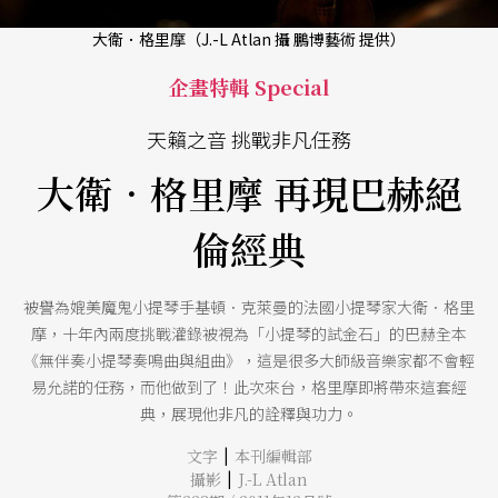
大衛．格里摩（J.-L Atlan 攝 鵬博藝術 提供）
企畫特輯 Special
天籟之音 挑戰非凡任務
大衛．格里摩 再現巴赫絕
倫經典
被譽為媲美魔鬼小提琴手基頓．克萊曼的法國小提琴家大衛．格里
摩，十年內兩度挑戰灌錄被視為「小提琴的試金石」的巴赫全本
《無伴奏小提琴奏鳴曲與組曲》，這是很多大師級音樂家都不會輕
易允諾的任務，而他做到了！此次來台，格里摩即將帶來這套經
典，展現他非凡的詮釋與功力。
|
文字
本刊編輯部
|
攝影
J.-L Atlan