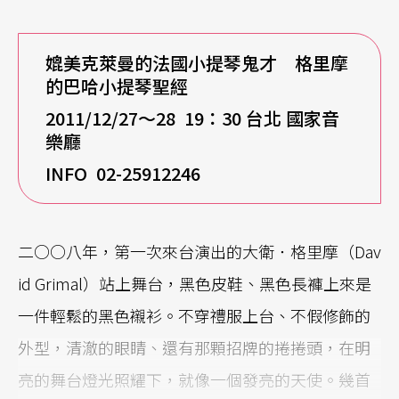
媲美克萊曼的法國小提琴鬼才 格里摩
的巴哈小提琴聖經
2011/12/27
～28 19：30 台北 國家音
樂廳
INFO 02-25912246
二○○八年，第一次來台演出的大衛．格里摩（Dav
id Grimal）站上舞台，黑色皮鞋、黑色長褲上來是
一件輕鬆的黑色襯衫。不穿禮服上台、不假修飾的
外型，清澈的眼睛、還有那顆招牌的捲捲頭，在明
亮的舞台燈光照耀下，就像一個發亮的天使。幾首