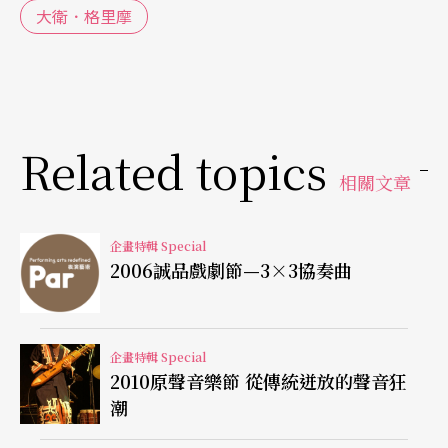
大衛．格里摩
有道理——這套曲目以三首奏鳴曲和三首組曲組
成，作曲家不僅將小提琴所能夠展現的一切和弦、
幾乎不可能演奏的對位技巧都寫進樂曲中，使得它
成為小提琴曲目中一部臻於完美的作品；對演奏家
Related topics
來說，無論演奏功力、詮釋角度，甚至有任何瑕疵
相關文章
都會在拉奏時被聽得一清二楚。無怪乎這套曲子常
被認為是「小提琴的試金石」，古今中外，即使是
企畫特輯 Special
2006誠品戲劇節—3×3協奏曲
大師級的小提琴家都不會輕易允諾灌錄，更不用說
是拉奏整場演奏會了！
企畫特輯 Special
二度征服 盡展獨特思考與見解
2010原聲音樂節 從傳統迸放的聲音狂
潮
然而，三年前來台演出的同時，一個不可能的任務