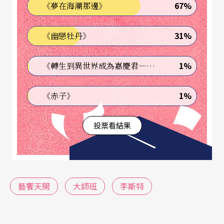
好多片段，讀起來就好像在看《壹週刊》一樣。不
67%
《夢在海潮那邊》
僅是因為李斯特高大英挺，在演奏時，他也非常有
31%
《幽戀牡丹》
個人魅力，所以台下觀眾的反應，會被描述成近乎
歇斯底里一般。因此，李斯特於一八四○年代舉辦
1%
《轉生到異世界成為嘉慶君—發現我的祖先是詐騙集團!?》
的鋼琴獨奏會，在歐洲所引發的現象被稱為「李斯
特狂」。也因為如此，他成了一位偶像巨星。女性
1%
《赤子》
觀眾來聽他的音樂會，會穿著別有他肖像別針的衣
投票看結果
服，還會瘋狂搶奪他拋給觀眾的絲綢手帕和白手
套。
即使他的風流韻事到處被傳，他還是毫不在乎地和
藝饗天開
大師班
李斯特
比他大六歲，而且拋下丈夫、離棄家庭的伯爵夫人
在一起。雖然他們沒有結婚，不過他們一起生活了