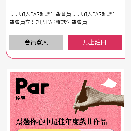
我最近曾參加一場大師班活動，這位大師從頭到尾
立即加入PAR雜誌付費會員立即加入PAR雜誌付
都只對著被指導的學生講話，她完全忽略了台下的
費會員立即加入PAR雜誌付費會員
聽眾，整場活動不僅沒看其他人半眼，也沒對大家
分享她對音樂的看法。在舞台上，她花最多時間
會員登入
馬上註冊
的，居然是在幫彈奏者於樂譜上標示指法。整個活
動結束後，我很慶幸自己可以清楚地意識到：千萬
不可以把大師班搞成這樣。此外，聽這場大師班
時，我覺得自己很沒道德，好像一直從窗戶的小縫
在偷看別人上個別課一樣。
投票
李斯特旋風
票選你心中最佳年度戲曲作品
李斯特的傳記，真是一本精采的讀物，裡頭記載的