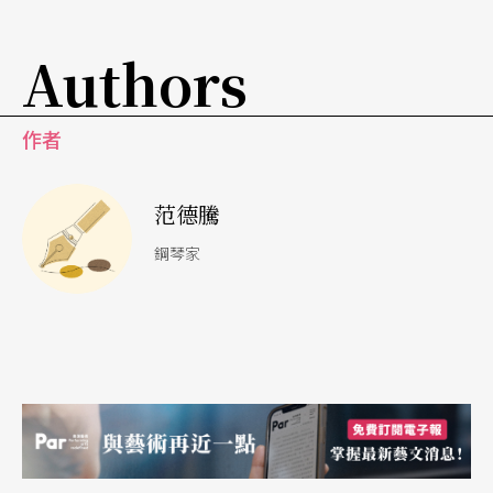
技巧。
Authors
在我十四歲時，參加了人生中的第一場大師班。對
我而言，那真是個再怎麼專注在音樂上，眼光與心
作者
思都會莫名被美女所吸引的年紀。那時，我參加了
范德騰
一個為期八週的暑期夏令營，每個彈鋼琴的人都必
鋼琴家
須參加一種課，叫做大師班。而我喜歡這種課有兩
個原因，第一，有許多的美女會和我一起在那裡聽
著鋼琴音樂。聽著音樂、鑑賞著她們，讓我覺得就
像是置身在天堂一般。另一個喜歡大師班的原因，
是因為馬須教授，他知道如何讓鋼琴音樂在聽眾面
前充滿生命力。他生動地描述每首樂曲，刺激著我