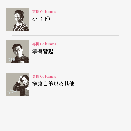
響板把聲音打向觀眾的鋼琴演奏家。這麼一來，觀
專欄 Columns
小（下）
眾就可以看到他俊俏帥氣的側面，以及靈活修長的
雙手。
專欄 Columns
由作曲家這個角色來看，李斯特是第一位創作「交
掌聲響起
響詩」的作曲家，他的作品超過了一千首。他還有
另一項貢獻，應該是大家比較不知道的，就是對於
專欄 Columns
大師班的概念。他認為，一對一的教學，是一種資
窄路亡羊以及其他
源的浪費，因為這樣，老師必須對著不同的學生說
相同的話，花好幾倍的時間教相同的東西。因此，
他的解決方案就是：團體學習。這樣，學生們可以
擁有演奏經驗，也可以在同一個時間內學到其他的
鋼琴作品，並從有經驗的大師身上得到建議與學到