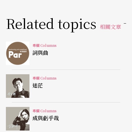
十年，還生了三個小孩。在這之後，李斯特又擄獲
了一位已婚公主的心。諷刺的是，後來，李斯特變
Related topics
得對宗教很虔誠，他還成為一個低階的天主教神職
相關文章
人員。是的，他火辣辣的生活讓人們感到有趣，但
這還不是故事的全部。
專欄 Columns
詞與曲
創造許多第一
對於西方音樂，李斯特是具有革命性地位的。現今
專欄 Columns
迷茫
許多的音樂文化或現象，都是由他所樹立，其中一
個例子，就是整場的鋼琴獨奏會。在李斯特之前，
一場音樂會，是由好幾位聲樂家和器樂家一同混合
專欄 Columns
成與虧乎哉
演出。就是李斯特，他把整場音樂會變成了他的個
人秀。他也是第一位把鋼琴在舞台上換角度，讓反