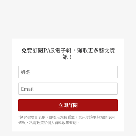
的想像力，也讓我改變了思考音樂的方式。他非常
能掌握一個坐在滿屋子美女中、十四歲男孩的注意
力，他，就像李斯特，真正是位大師班裡的極品大
師。
免費訂閱PAR電子報，獲取更多藝文資
訊！
立即訂閱
*通過遞交此表格，即表示您接受並同意已閱讀本網站的使用
條款，私隱政策和個人資料收集聲明。