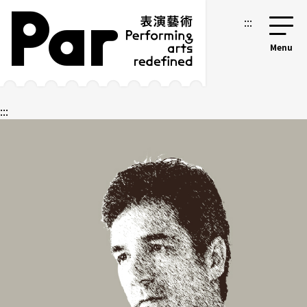
跳到主要內容區塊
網站導覽
:::
:::