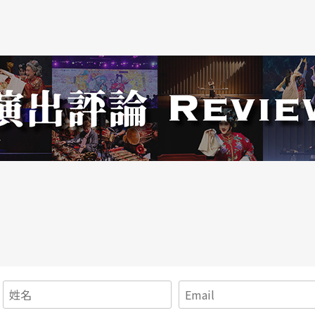
雷特笑著說。
從二○○三年創團時的廿九匹馬「擴編」為當前五
烈克（Frederic Pignon ）與瑪卡莉（M
明星們的鎮定劑，以無比的愛和耐心照護這些健壯且溫和
陪伴牠們，但這對夫婦用的不是鞭子與馬籠頭，而
。
中設計的每一個動作都要經由牠們同意，而且牠們
出更生氣勃勃的元素，漏拍、搶拍或被其他事物吸