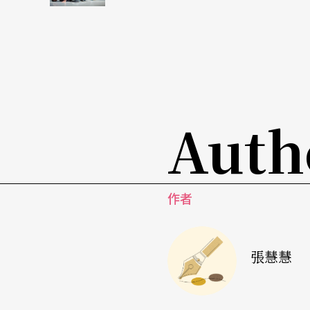
身為太陽劇團創辦人之一的拉圖雷特對於馬戲
他致力將藝術推向極限，在卡瓦利亞更集中在
學習的作法，將馬的習性放在訓練與演出的第
拓了「馬戲」的概念，也顛覆了傳統馬戲團控
Auth
是我們整個秀的美學鑰匙。」
馬是卡瓦利亞的精神所在，也是拉圖雷特悉心
作者
的馬兒們共包含十一種不同品種，有羅馬時期
型馬，牠們的平均年齡八歲，在團裡接受「愛
毛、洗澡、按摩，每位表演者也只固定與幾匹
張慧慧
息，不爽上台也可以讓其他馬夥伴接替上場，
到加拿大總部的農場度假，結束六年的表演生