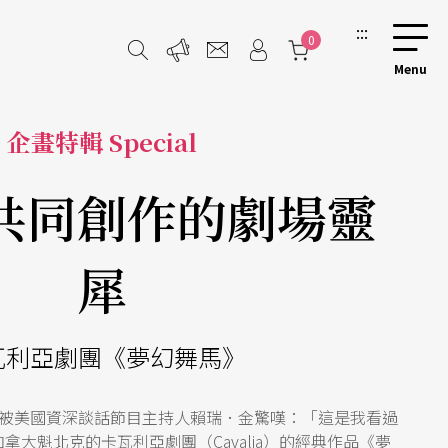
:::
0
企畫特輯 Special
共同創作的劇場靈
犀
瓦利亞劇團《夢幻舞馬》
被美國資深談話節目主持人賴瑞．金驚嘆：「這是我看過
拿大魁北克的卡瓦利亞劇團（Cavalia）的經典作品《夢