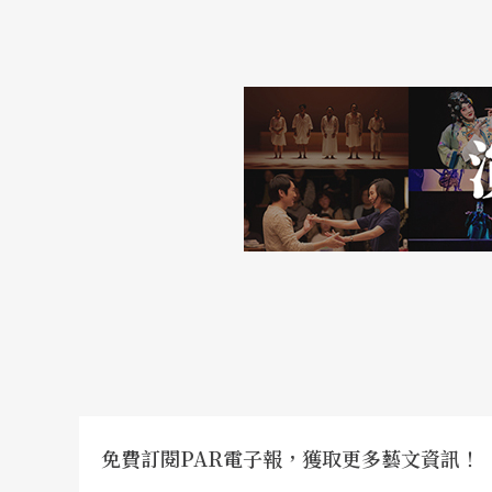
天年。
「牠們比我們大部分人都過得還要好。」拉圖
「意外」讓演出生氣勃勃
一開始，拉圖雷特也不是馬專家，讓卡瓦利亞
十匹的規模，從小就與馬一起生活的法國馬術師夫婦菲德
agali Delgado）是最大功臣，他們是馬
的動物，甚至在演出的關鍵時刻也必須在場上
是細細的項圈與短木棒，用於指示馬兒們行動
但馬兒們仍然是演出時真正的老大，不僅表演
免費訂閱PAR電子報，獲取更多藝文資訊！
也不總是那麼聽話。但「意外」卻也成為讓演