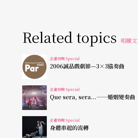
“Cavalia”是一個新創的單字，帶有濃濃的
and Latourelle）戮力開創表演界限的
的空間，是所有愛馬人士夢寐以求的具體呈現
Related topics
相關文
馬」的林懷民數年前在西班牙首次看到卡瓦利
「表演中呈現出人和馬間驚人的和諧，人和馬
企畫特輯 Special
2006誠品戲劇節—3×3協奏曲
「卡瓦利亞讓人看見自然的人性、馬性，他們
對話，讓你看不見人操控的痕跡。」不是訓練
企畫特輯 Special
開控制的韁與繩，調整呼吸節奏，讓馬的優雅
Que sera, sera...——婚姻變奏曲
感動的地方。」
備受呵護的「演員」們
企畫特輯 Special
身體串起的流轉
「無為而為」正是拉圖雷特面對這群特別的「