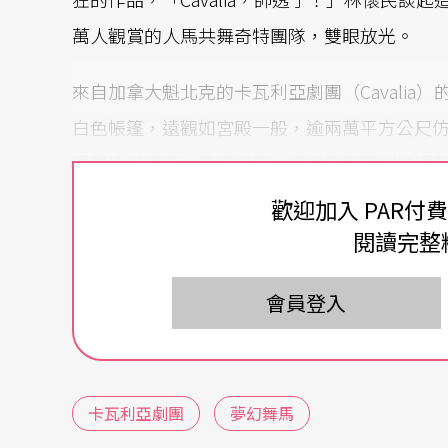
萬人觀賞的人馬共舞奇特團隊，雙眼放光。
來自加拿大魁北克的卡瓦利亞劇團（Cavali
白色帳篷，遠觀如宮殿一般，逾兩萬平方公尺
還囊括了馬廄、貴賓帳篷、演員和馬匹訓練場
共集結了來自全球四十位表演者，以馬術、雜
歡迎加入 PAR付
滾，更多的是奔跑，在廿台投影機投射手繪作
閱讀完整
中，牠們奔跑，自由如風。
會員登入
值得期待的是，這個壯觀的大帳篷群游牧全球
停車場。
卡瓦利亞劇團
夢幻舞馬
人與馬無為而為的對話