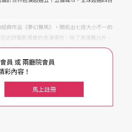
a）的經典作品《夢幻舞馬》，開拓出七座大小不一的
仿若史詩電影場景的表演場地，除了表演舞台外，
與休息區等，堪稱是「地表上最大的移動演出」，
技、芭蕾、多媒體特效等，讓馬群玩耍、舞蹈、翻
費會員 或 兩廳院會員
品在六十公尺巨幕所打造古羅馬競技場的環形空間
精彩內容！
馬上註冊
後，終於要在明年一月底現身台北市南港展覽館旁