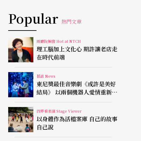
Popular
熱門文章
兩廳院櫥窗 Hot at NTCH
理工腦加上文化心 期許讓老店走
在時代前端
藝訊 News
東尼獎最佳音樂劇《或許是美好
結局》 以兩個機器人愛情重新凝
視有限人生
四界看表演 Stage Viewer
以身體作為活檔案庫 自己的故事
自己說