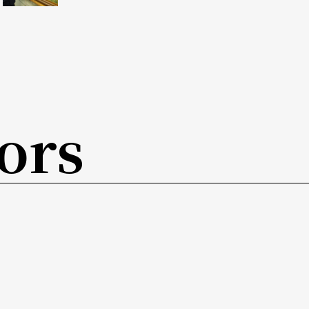
並不陌生，創造繁複磅礡的視覺奇觀是他的天賦，
「馬」的表演，但揚棄了傳統馬戲中強迫訓練動物
一順位，順性而為建立人與馬的親密關係，不僅開
制／順從的二元觀念，他說：「馬就是引導的光，
ors
呵護的重要團員。來自法國、西班牙、荷蘭及美加
作為戰馬的驃悍西班牙純種馬，也有迷你可愛的微
的教育」，不僅由專人照料，每天例行餵食、梳
「馬夥伴」培養感情，訓練如玩耍，馬累了就休
每回表演只需「上班」十二分鐘，巡迴空檔也會回
涯後，就可「退休」回加拿大的大草原成天玩樂享