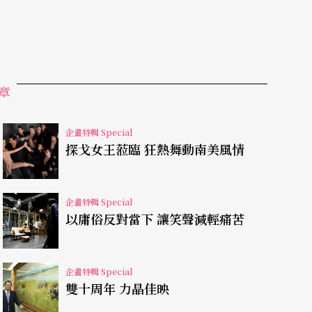
異國風情，也展現了創辦人諾曼．拉圖雷特（Norm
企圖，他融合自然、力與美的想像，創造出一個人馬合一
，也難怪自言「下輩子想當馬，在原野上奔跑的
章
亞時，如孩子般地興奮，積極引薦給台灣觀眾，
的對話如此強烈。」
企畫特輯 Special
探戈女王蒞臨 狂熱舞動南美風情
給馬空間，也因此給了人空間，人與馬無為而為的
馬翻觔斗、跳高，而是由人順著馬的節奏行進，放
企畫特輯 Special
、自由、野性發揮至極致，林懷民說，「這是我最
以庸俗反對當下 讓笑聲減輕痛苦
企畫特輯 Special
雙十周年 力晶佳映
表演明星」的訣竅。