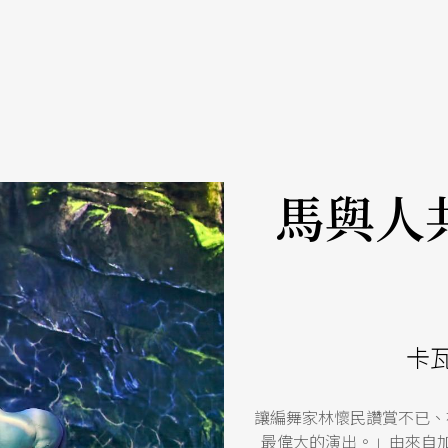
馬與人
卡
讓編舞家林懷民讚賞不已、
最偉大的演出。」由來自加