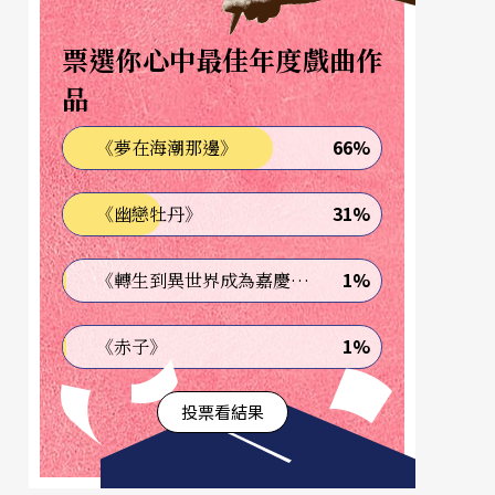
票選你心中最佳年度戲曲作
品
66%
《夢在海潮那邊》
31%
《幽戀牡丹》
1%
《轉生到異世界成為嘉慶君—發現我的祖先是詐騙集團!?》
1%
《赤子》
投票看結果