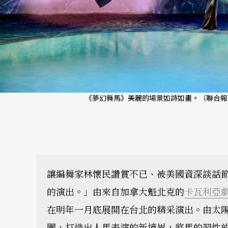
《夢幻舞馬》美麗的場景如詩如畫。（聯合報
讓編舞家林懷民讚賞不已、被美國資深談話
的演出。」由來自加拿大魁北克的
卡瓦利亞
在明年一月底展開在台北的精采演出。由太
團，打造出人馬表演的新境界，將馬的習性