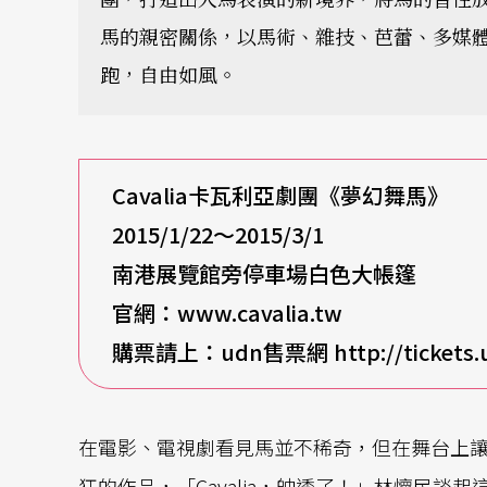
馬的親密關係，以馬術、雜技、芭蕾、多媒
跑，自由如風。
Cavalia
卡瓦利亞劇團《夢幻舞馬》
2015/1/22
～2015/3/1
南港展覽館旁停車場白色大帳篷
官網：
www.cavalia.tw
購票請上：
udn
售票網
http://tickets
在電影、電視劇看見馬並不稀奇，但在舞台上
狂的作品，「Cavalia，帥透了！」林懷民