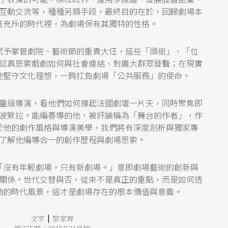
互動交流等，種種另類手段，最終目的在於，回歸劇場本
音充斥的時代裡，為劇場保有其獨特的性格。
賦予掌管劇院、藝術節的重責大任，這些「頭銜」、「位
認真思索戲劇如何與社會連結、對廣大群眾發聲；在現實
地堅守文化理想，一肩扛負劇場「公共服務」的使命。
量級導演，看他們如何撐起法國劇壇一片天，同時聚焦即
波默拉。能編善導的他，被評論稱為「舞台的作者」，作
於他的劇作風格與導演美學，我們將有深度剖析與獨家專
了解他編導合一的創作歷程與劇場思索。
「沒有年輕劇場，只有新劇場。」意即劇場藝術的創新與
關係。世代交替與否，從來不是真正的重點，而是如何透
動的時代風景，這才是劇場存在的根本價值與意義。
|
文字
黎家齊