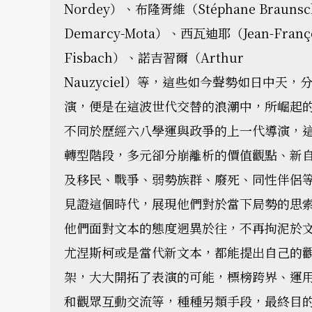
Nordey）、布隆胥維（Stéphane Braun
Demarcy-Mota）、西瓦迪耶（Jean-Franço
Fisbach）、諾吉習爾（Arthur
Nauzyciel）等，這些如今聲勢如日中
演，便是在這波世代交替的浪潮中，所崛起
不同於歷經六八學運與政爭的上一代導演，
轉型階段，多元卻分崩離析的價值觀點、新
及移民、戰爭、弱勢族群、廢死、同性伴侶
見證這個時代，展現他們對於當下局勢的思
他們面對文本的態度迥異於往，不再拘泥於
尤涅斯柯或是當代新文本，都能提出自己的
架，大大開拓了表演的可能，標榜跨界、運
和觀眾互動交流等，種種另類手段，最終目