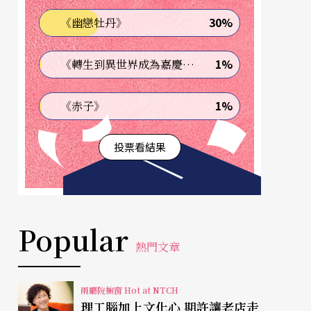
30%
《幽戀牡丹》
1%
《轉生到異世界成為嘉慶君—發現我的祖先是詐騙集團!?》
1%
《赤子》
投票看結果
Popular
熱門文章
兩廳院櫥窗 Hot at NTCH
理工腦加上文化心 期許讓老店走