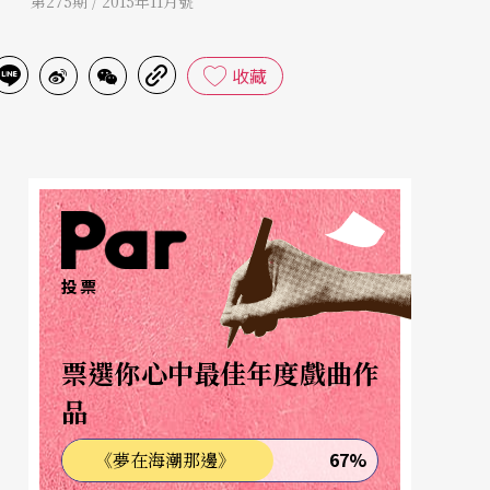
第275期 / 2015年11月號
收藏
投票
票選你心中最佳年度戲曲作
品
67%
《夢在海潮那邊》