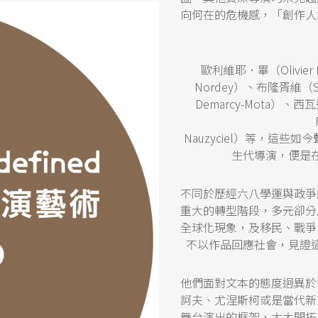
向何在的危機感，「創作人
歐利維耶．畢（Olivier 
Nordey）、布隆胥維（Sté
Demarcy-Mota）、西瓦迪
Nauzyciel）等，這
生代導演，便是
不同於歷經六八學運與政爭
重大的轉型階段，多元卻分
全球化現象，及移民、戰爭
不以作品回應社會，見證
他們面對文本的態度迥異於
訶夫、尤涅斯柯或是當代新
舞台演出的框架，大大開拓