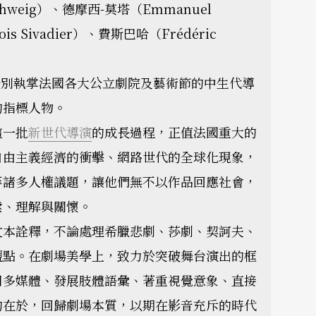
schweig）、德摩西-莫塔（Emmanuel
is Sivadier）、費斯巴哈（Frédéric
天，分別執掌法國各大公立劇院及藝術節的中生代導
的指標人物。
這一批
新世代導演
的成長過程，正值法國重大的
自由主義經濟的衝擊、網路世代的全球化現象，
等諸多人權議題，讓他們無不以作品回應社會，
索、理解與關懷。
文本詮釋，不論處理希臘悲劇、莎劇、契訶夫、
觀點。在劇場美學上，致力於突破舞台演出的框
用多媒體、發展肢體語彙、著重視覺意象、直接
的在於，回歸劇場本質，以期在影音充斥的時代