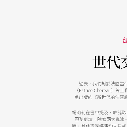
世代
過去，我們對於法國當
（Patrice Chere
甫出版的《新世代的法國
楊莉莉在書中提及，較諸歐
巴黎劇壇，隨著兩大導演——
圈，其他資深導演均未見超