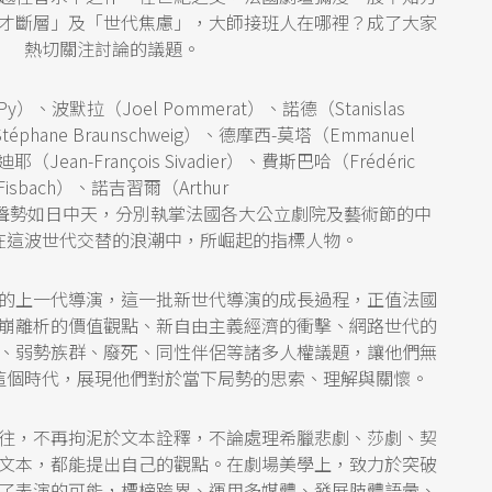
才斷層」及「世代焦慮」，大師接班人在哪裡？成了大家
熱切關注討論的議題。
Py）、波默拉（Joel Pommerat）、諾德（Stanislas
phane Braunschweig）、德摩西-莫塔（Emmanuel
耶（Jean-François Sivadier）、費斯巴哈（Frédéric
Fisbach）、諾吉習爾（Arthur
些如今聲勢如日中天，分別執掌法國各大公立劇院及藝術節的中
在這波世代交替的浪潮中，所崛起的指標人物。
的上一代導演，這一批新世代導演的成長過程，正值法國
崩離析的價值觀點、新自由主義經濟的衝擊、網路世代的
、弱勢族群、廢死、同性伴侶等諸多人權議題，讓他們無
這個時代，展現他們對於當下局勢的思索、理解與關懷。
往，不再拘泥於文本詮釋，不論處理希臘悲劇、莎劇、契
文本，都能提出自己的觀點。在劇場美學上，致力於突破
了表演的可能，標榜跨界、運用多媒體、發展肢體語彙、