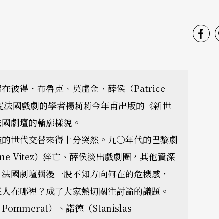
彼得・布魯克、莫虛金、薛侯（Patrice
研究法國戲劇的學者楊莉莉今年甫出版的《新世
法國劇壇的輪廓樣貌。
演的世代交替來得十分突然。九○年代的巴黎劇
ne Vitez）猝亡、薛侯淡出戲劇圈，其他資深
，法國劇壇彌漫一股不知方向何在的危機感，
班人在哪裡？成了大家熱切關注討論的議題。
Pommerat）、諾德（Stanislas