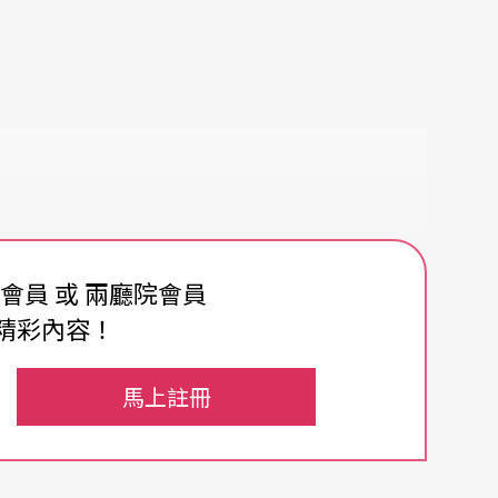
費會員 或 兩廳院會員
精彩內容！
馬上註冊