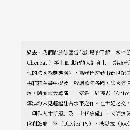
過去，我們對於法國當代劇場的了解，多停留在
Chereau）等上個世紀的大師身上，長期
代的法國戲劇導演》，為我們勾勒出新世紀
楊莉莉在書中提及，較諸歐陸各國，法國導
壇，隨著兩大導演——安端．維德志（Antoi
導演均未見超越往昔水平之作。在世紀之交
「創作人才斷層」及「世代焦慮」，大師接
歐利維耶．畢（Olivier Py）、波默拉（Joel 