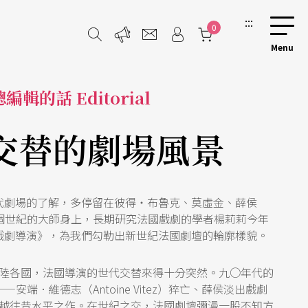
:::
0
總編輯的話 Editorial
交替的劇場風景
代劇場的了解，多停留在彼得・布魯克、莫虛金、薛侯
au）等上個世紀的大師身上，長期研究法國戲劇的學者楊莉莉今年
戲劇導演》，為我們勾勒出新世紀法國劇壇的輪廓樣貌。
陸各國，法國導演的世代交替來得十分突然。九○年代的
安端．維德志（Antoine Vitez）猝亡、薛侯淡出戲劇
越往昔水平之作。在世紀之交，法國劇壇彌漫一股不知方