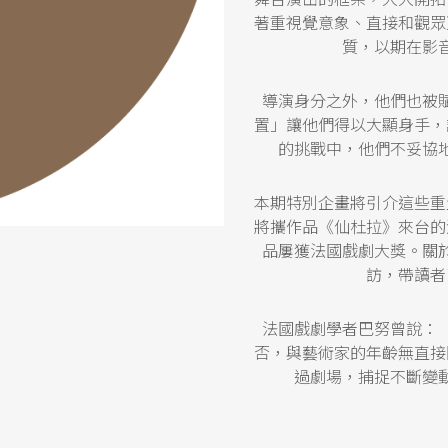
著重視覺意象、直接和觀眾
質，以期在影
導演身分之外，他們也被
置」讓他們得以大顯身手，
的挑戰中，他們不妥協
本期特別企畫將引介這些重
將攜作品《仙杜拉》來台的
品屢獲法國戲劇大獎。關
訪，帶讀者
法國戲劇學者巴努曾說：
否，與藝術家的年齡無直接
過劇場，捕捉不斷變