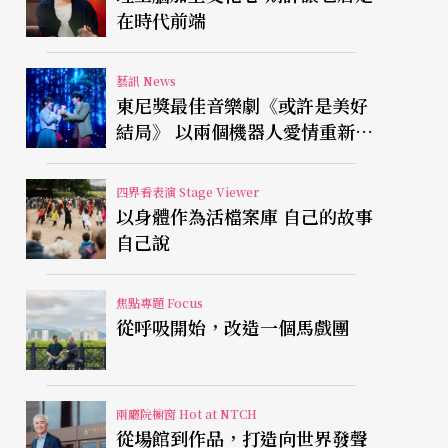
在時代前端
藝訊 News
東尼獎最佳音樂劇《或許是美好
結局》 以兩個機器人愛情重新凝
視有限人生
四界看表演 Stage Viewer
以身體作為活檔案庫 自己的故事
自己說
焦點專題 Focus
從呼吸開始，改造一個馬戲團
兩廳院櫥窗 Hot at NTCH
從場館到作品，打造向世界發聲