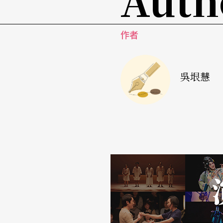
這件作品的靈感來自吳長蓉一次搭捷運的過程
自身與手機之間的關係，像是一整天手機若無
作者
情緒，於是她開始觀察四周低頭族百態。
吳長蓉選擇台北信義區的廣場作為觀察區域，
吳垠慧
頭、轉身、自拍等動作，檢視後截取合適的人
起來像是自然交匯於此，加上將手機鈴聲混音
餘，也呈顯科技生活的一些趣味。