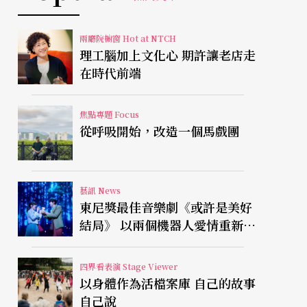
兩廳院櫥窗 Hot at NTCH
理工腦加上文化心 期許讓老店走
在時代前端
焦點專題 Focus
從呼吸開始，改造一個馬戲團
藝訊 News
東尼獎最佳音樂劇《或許是美好
結局》 以兩個機器人愛情重新凝
視有限人生
四界看表演 Stage Viewer
以身體作為活檔案庫 自己的故事
自己說