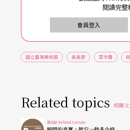
吳長蓉畢業於台南藝術大學造形藝術研究所，
閱讀完整
洛自家養豬場為主題發表的「萬花筒豬舍系列
會員登入
「萬花筒豬舍系列」影像猶如萬花筒般變化萬
濟的不堪、與生死等沉重議題。受到金融海嘯
料販售的吳家收不回帳款，也連帶受到衝擊，
國立臺灣美術館
吳長蓉
耳令聲
填補家中經濟的缺口，身為家中長女，吳長蓉
後，她將養豬經驗化為創作力，發表「萬花筒
近來，吳長蓉又從視覺導向的影像創作，轉而
可召喚身體記憶的聲音素材，對她來說，現代
Related topics
相關文
略，二○一四年的《我在路上》是第一件從聲
時器告知抗凝血劑注射時間所發出的滴答聲，
藝活誌 Behind Curtain
和父親踽踽前行的身影，像一道道迴圈不斷循
瞬間的真實，管它一秒多少格