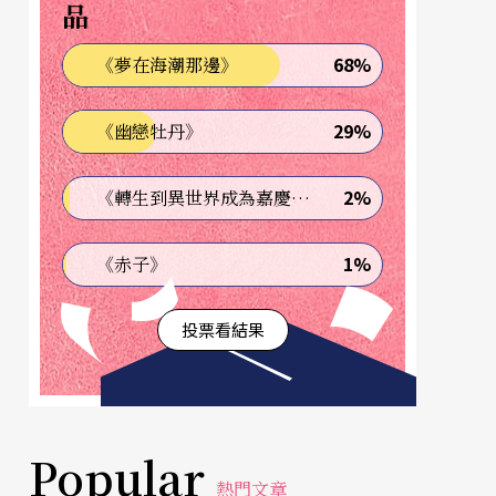
品
68%
《夢在海潮那邊》
29%
《幽戀牡丹》
2%
《轉生到異世界成為嘉慶君—發現我的祖先是詐騙集團!?》
1%
《赤子》
投票看結果
Popular
熱門文章