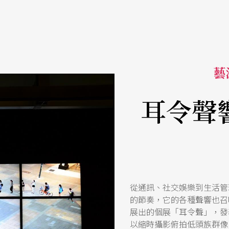
藝活
耳令聲
從通訊、社交娛樂到生活管
的節奏，它的各種聲響也召
展出的個展「耳令聲」，發
以縮時攝影俯拍低頭族群像