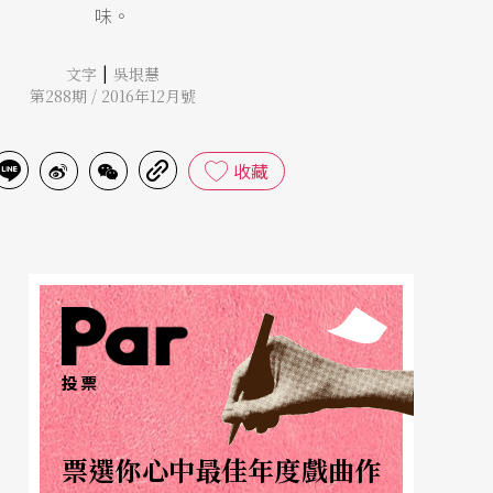
味。
|
文字
吳垠慧
第288期 / 2016年12月號
收藏
投票
票選你心中最佳年度戲曲作