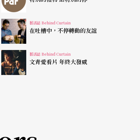
藝活誌 Behind Curtain
從單純的通話器具，變成行動通訊的載具，從頗有
在吐槽中，不停轉動的友誼
輕便的貼身手機，現再變成承載多功能的扁平通訊
像從身體延展出的另類器官，主宰現代人生活的節
藝活誌 Behind Curtain
文青愛看片 年終大發威
螢幕時，彷彿自己正在看著監視器畫面，現代社會
低頭行進著，突然被鈴聲打斷瞬間停止動作，就像
因為聽到熟悉的手機鈴聲，而誤以為是自己的手機
ors
描述現代人受到科技產品控制與影響的微妙狀態。