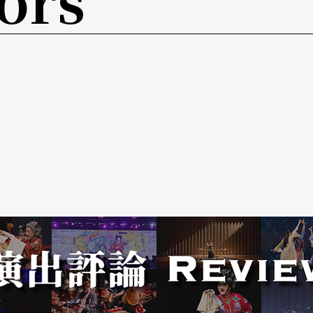
中，無意間被乘客手機的鈴聲所驚擾，她進而思考
響起便覺得不自在等，小小的手機可以牽動生活的
在高樓處以縮時攝影俯拍低頭族群像，如低頭、抬
物一一去背、重新組合在一起，讓影像中的人物看
後的聲響，《耳令聲》在反思人與科技的關係之