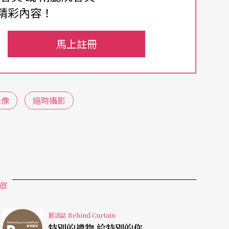
原主修水墨後改為錄像創作。四年前，她以屏東麟
精彩內容！
」令人印象深刻，從此開始受到關注。
馬上註冊
千，輕快的音樂搭配華麗絢爛的畫面，卻是包裹經
波及，一些屏東豬舍因此關閉，讓原本經營豬隻飼
吳長蓉的父親頂下友人的豬舍後開始養豬，希望能
錄像
縮時攝影
幫忙扛下家業，邊養豬、邊完成研究所學業。幾年
豬舍系列」錄像和裝置作品。
對聲音有更多思考與琢磨，尤其是大眾最熟悉、又
生活籠罩在聲音的巨網下，聲音卻也最容易被忽
章
音出發的作品，吳長蓉將父親生病時，仰賴點滴計
結合她以縮時攝影俯拍校園跑道上，有學生跑步、
藝活誌 Behind Curtain
環。《我在路上》的部分手法沿用至《耳令聲》當
特別的禮物 給特別的你