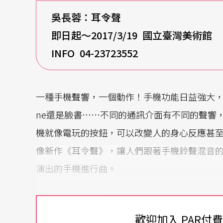
吳長蓉：耳令聲
即日起～2017/3/19 國立臺灣美術館
INFO 04-23723552
一種手機聲響，一個動作！手機功能日益強大，
ne還是臉書……不同的通訊介面有不同的聲響
機就像電玩的按鈕，可以改變人的身心反應甚
像新作《耳令聲》，讓人們跟著手機鈴聲混音
演出的手機進行曲。
從豬舍到耳機聲
歡迎加入 PAR付