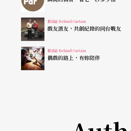
中。
藝活誌 Behind Curtain
移動式電話自一九七三年問世後，短短四十年
戲友酒友，共創紀錄的同台戰友
體積量感的「黑金剛」通話機，先演化成小巧
世界，從通訊、社交娛樂到生活管理，手機就
藝活誌 Behind Curtain
奏，它的各種聲響也召喚出不同的身體行動。
偶戲的路上，有妳陪伴
反思
人與科技的關係
《耳令聲》由十台螢幕拼組而成，當觀眾觀看
仰賴科技卻也反被科技監控。螢幕中人們多是
被按下暫停的按鈕，站在螢幕前的觀眾也可能
Auth
來電，下意識翻出手機確認訊息，吳長蓉藉此