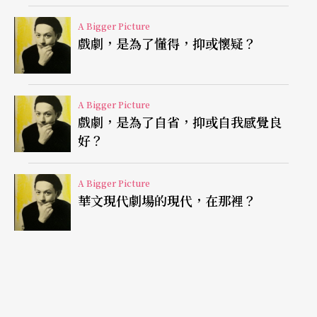
「繼承」的多層次解讀
A Bigger Picture
戲劇，是為了懂得，抑或懷疑？
《繼承》巧妙地借一間town house的繼承權伸延出
來的情感風波（來自原著《霍華德莊園》），發展
成對「繼承」的多層次解讀：
A Bigger Picture
戲劇，是為了自省，抑或自我感覺良
好？
權益上：
當新世代的成長文化趨向愈來愈自我中
心，愈來愈自我消費，「社群」作為身分認同的意
A Bigger Picture
識是不是也將面臨瓦解？個人的小確幸，是不是一
華文現代劇場的現代，在那裡？
定取代以往的共赴時艱？劇中三代男同性戀者面對
不同的過去，經歷不同的現在，「繼承」，可以怎
樣發揮把一代人的珍貴傳給下一代？相對於愈來愈
多人相信，網際網路是無所不「知」的前輩，反而