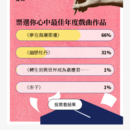
斯特：「寫你們自己的故事。」
於是，他從小說走出來現身說法，逐步引導這小組
票選你心中最佳年度戲曲作品
的年輕人用自己的身分，身處這個時代的經歷，一
66%
《夢在海潮那邊》
步步寫出他們的《霍華德莊園》。
31%
《幽戀牡丹》
由一百年前的英倫轉化成今日的紐約，由封建社會
轉化成消費時代，由Bloomsbury Group 轉化成 Ga
1%
《轉生到異世界成為嘉慶君—發現我的祖先是詐騙集團!?》
y Activism，由一間廢置莊園轉化成上世紀九○年代
的愛滋病人的善終之家，由歷史的繼承到文化的繼
1%
《赤子》
承，劇中有一句說話最教人一想三嘆：「如果不懂
投票看結果
怎樣與過去對話，我們又怎能開拓未來？」
《繼承》於我比《美國天使》
Angels in America
有