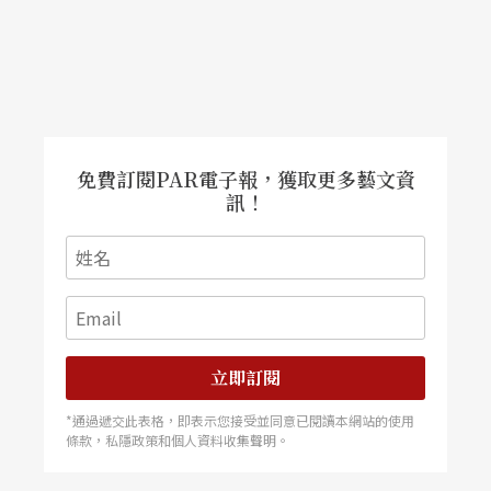
等權力才能改變環境，所以，最有價值故必須爭奪
的「繼承（權）」就是這些？所以，「幸福」永遠
是資源之戰，而非創造與分享？
一部Gay版的《霍華德莊園》，來自一位年輕美國編
免費訂閱PAR電子報，獲取更多藝文資
劇所扛上的責任，叫「繼往開來」。
訊！
文字｜林奕華 戲劇創作始於1982年，除了舞台，也
在其他領域追求啟發與被啟發
立即訂閱
*通過遞交此表格，即表示您接受並同意已閱讀本網站的使用
條款，私隱政策和個人資料收集聲明。