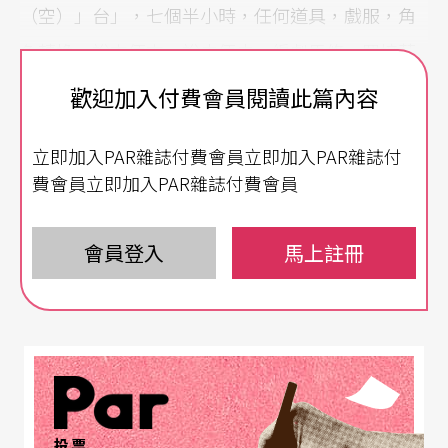
（空）」台」，七個半小時，任何道具，戲服，角
色轉換，說來便來，說去便去。編劇馬修．羅培茲
（Mattew Lopez）用了E.M.福斯特的願景作為整部
歡迎加入付費會員閱讀此篇內容
戲的開篇——將來的英國小說家，可以不受時代局
立即加入PAR雜誌付費會員立即加入PAR雜誌付
限或自我審查的創作。
費會員立即加入PAR雜誌付費會員
寫你們自己的故事
會員登入
馬上註冊
「他們應該是圍著一張桌子地寫，各自的寫，又相
互交流……」在他有生之年看不到的景象，舞台上
卻活靈活現。十個和他有著共同處的年輕人，圍繞
一張桌子，在討論如何創作，寫什麼故事。負責引
導他們的老師，正是《霍華德莊園》的作者E.M.福
投票