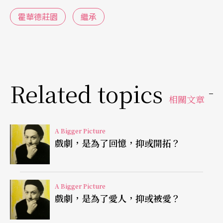
趣，正是在於，有了近卅年時間的變化，整個後愛
霍華德莊園
繼承
滋世代的男同性戀者（因劇中角色沒有L和T，就算
有過異性戀婚姻的Henry Wilcox，也是以G的身分出
現），對於作為社會一分子（小眾）在「如何才能
創造幸福」的命題上，已經不再只把自己放在受害
Related topics
人的位置上思考（縱然從歷史角度，《美國天使》
相關文章
的意義之一在於它的「一網打盡」）。
A Bigger Picture
但新世代男同不等於問題少了，卻是更多矛盾不再
戲劇，是為了回憶，抑或開拓？
只存在於對外的抗爭。
「幸福」在劇中之所以是情感上的，也是政治上
A Bigger Picture
戲劇，是為了愛人，抑或被愛？
的，正因為它既是個人的，也是社群的。