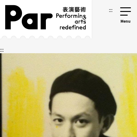
跳到主要內容區塊
網站導覽
:::
:::