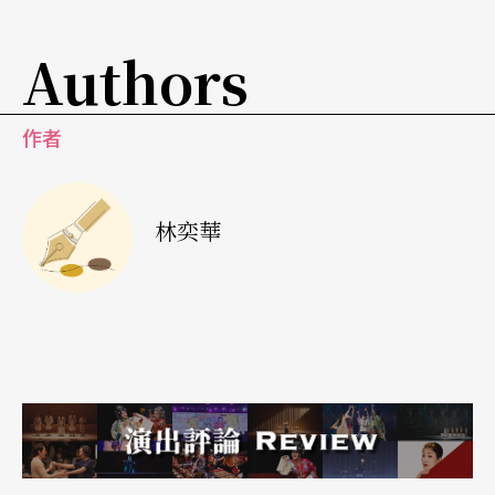
一個經歷再多的人，也只能對年輕一代說，「對不
起，我無法告訴你你將會遇上怎樣的結局，你還是
Authors
要走這一遭才會有答案。唯一能夠治療傷痛的，就
是往前走。」這些空口講的白話，價值何在？而在
作者
必須往前走的一代的後面，如何才能維持一種如同
家庭的支持，叫社群，the community？
林奕華
情感上：
不是每個原生家庭都能給予每個人所需要
的支持，尤其當這個人並沒「繼承」這個家庭的社
會屬性。這時候，他可以往哪裡「繼承」愛的信
念、能力，以至可以給自己，給別人創造幸福？如
果不能，是不是代表，他就只能繼承冷漠、犬儒、
恨意？他就只能繼承社會信奉的，唯有外表、金錢