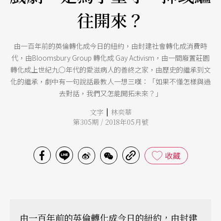
往開來？
由一百年前的英倫轉化成今日的紐約，由封建社會轉化成消費時
代，由Bloomsbury Group 轉化成 Gay Activism，由一間廢置莊園
轉化成上世紀九○年代的愛滋病人的善終之家，由歷史的繼承到文
化的繼承，劇中有一句說話最教人一想三嘆：「如果不懂怎樣與過
去對話，我們又怎能開拓未來？」
|
文字
林奕華
第305期 / 2018年05月號
收藏
由一百年前的英倫轉化成今日的紐約，由封建