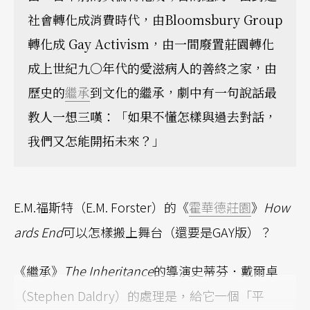
社會轉化成消費時代，由Bloomsbury Group
轉化成 Gay Activism，由一間廢置莊園轉化
成上世紀九○年代的愛滋病人的善終之家，由
歷史的
繼承
到文化的繼承，劇中有一句說話最
教人一想三嘆：「如果不懂怎樣與過去對話，
我們又怎能開拓未來？」
E.M.福斯特（E.M. Forster）的《
霍華德莊園
》
How
ards End
可以怎樣搬上舞台（還要是GAY版）？
《繼承》
The Inheritance
的導演史蒂芬．戴爾卓
（Stephen Daldry）的處理是，給它一個「平