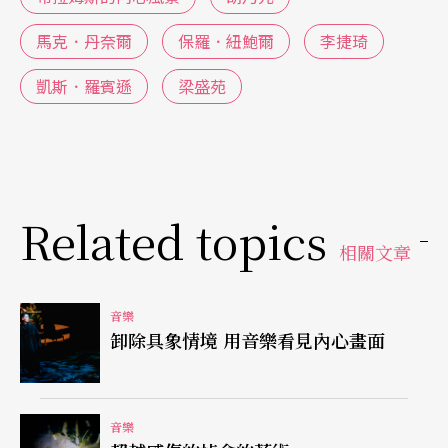
任第一小提琴，由丹奈爾任第二小提琴，雖然第一
馬克．丹奈爾
保羅．紐鮑爾
李捷琦
小提琴的音色柔美、典雅，旋律優美且有多處獨
凱斯．羅賓遜
梁盛苑
奏，但是很清楚真正帶領與統整六個聲部的領導者
是第二小提琴丹奈爾。丹奈爾隨時傾聽各聲部，尤
其是在第一小提琴為主角的獨奏時，中低音聲部的
唱和，很清楚是由丹尼爾帶領與統合。在六個聲部
Related topics
相互對話時，他們也互相傾聽與模仿，似乎是六把
相關文章
絃樂器在聊天，尤其是感人的第二樂章，每一位變
奏主題的接續者，都能適當地延續前者的風格，使
音樂
卸除具象情境 用音樂看見內心畫面
音樂的內在產生統一性。
飄著淡淡憂傷的田園風景
音樂