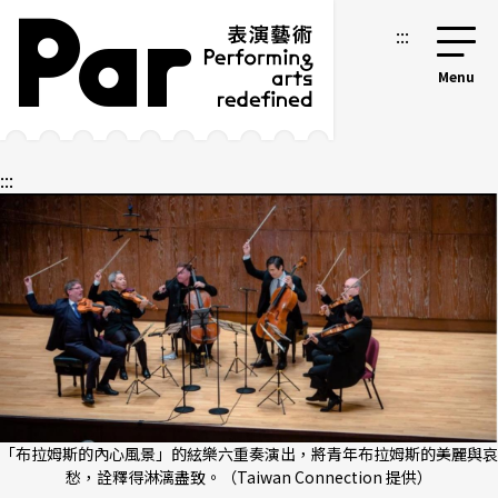
跳到主要內容區塊
網站導覽
:::
:::
「布拉姆斯的內心風景」的絃樂六重奏演出，將青年布拉姆斯的美麗與哀
愁，詮釋得淋漓盡致。（Taiwan Connection 提供）