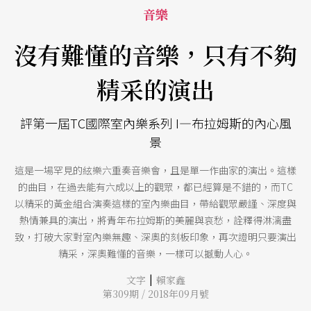
音樂
沒有難懂的音樂，只有不夠
精采的演出
評第一屆TC國際室內樂系列 I—布拉姆斯的內心風
景
這是一場罕見的絃樂六重奏音樂會，且是單一作曲家的演出。這樣
的曲目，在過去能有六成以上的觀眾，都已經算是不錯的，而TC
以精采的黃金組合演奏這樣的室內樂曲目，帶給觀眾嚴謹、深度與
熱情兼具的演出，將青年布拉姆斯的美麗與哀愁，詮釋得淋漓盡
致，打破大家對室內樂無趣、深奧的刻板印象，再次證明只要演出
精采，深奧難懂的音樂，一樣可以撼動人心。
|
文字
賴家鑫
第309期 / 2018年09月號