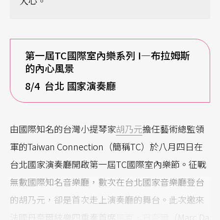
人心。
第一屆TC國際室內樂系列 I—布拉姆斯
的內心風景
8/4 台北 國家演奏廳
由國際知名的台灣小提琴家
胡乃元
擔任藝術總監領
軍的Taiwan Connection（簡稱TC）於八月四日在
台北國家演奏廳開啟第一屆TC國際室內樂節。征戰
無數國際知名音樂廳，數次在台北國家音樂廳登台
的胡乃元，卻是首次走上演奏廳的舞台。此次邀來
法國丹奈爾絃樂四重奏首席
馬克．丹奈爾
（Marc Da