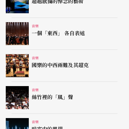
超越感傷的悼念的藝術
第二號G大調，是一首含著眼淚帶著微笑的音樂，是
這位含蓄、內斂、敏感作曲家的內在風景。此曲寫
於布拉姆斯第一號鋼琴協奏曲首演失敗因而毀婚之
音樂
一個「東西」 各自表述
時，因此布拉姆斯也將女友“Agathe”（轉換成La-
Sol- La- Re –Si- Mi）的名字寫入樂曲。此曲演出
時，六位演奏家的位置也互相調換，第一小提琴換
音樂
國樂的中西兩難及其超克
成丹奈爾、二提換成胡乃元，上半場表現充滿能量
與力度的大提琴羅賓遜，成為第二大提琴，李捷琦
也與保羅交換位置，所以即使是同樣的六人，但是
音樂
風格上也仍有不同的表現。丹尼爾畢竟是室內樂的
絲竹裡的「風」聲
演奏家，個人獨奏的顯性與魅力雖不如胡乃元強
烈，但是他將第二號的聲部重奏統合與帶領得更為
音樂
細緻與豐厚，聲響上的變化性也更為豐富，在如沐
暗室中的黑貓