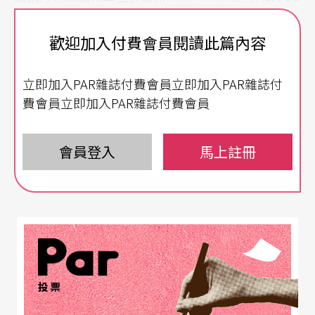
nel）、前紐約愛樂中提琴首席現任教於茱莉亞音樂
歡迎加入付費會員閱讀此篇內容
院的
保羅．紐鮑爾
（Paul Neubar）、邁阿密絃樂四
重奏的台灣中提琴家
李捷琦
、邁阿密絃樂四重奏大
立即加入PAR雜誌付費會員立即加入PAR雜誌付
提琴家
凱斯．羅賓遜
（Keith Robinson）、韓國大
費會員立即加入PAR雜誌付費會員
提琴家
梁盛苑
，共同演出布拉姆斯寫於青年時期的
兩首絃樂六重奏。
會員登入
馬上註冊
走出巨人陰影的新路
布拉姆斯在寫作絃樂六重奏之前，已經鑽研巴赫的
對位法與貝多芬的絃樂四重奏多年，對眼前貝多芬
這位巨人充滿敬意，一心想突破，所以在無數次實
投票
驗下，最後選擇以貝多芬從未嘗試的編制，走出另