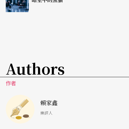
春風時，空氣中仍飄著淡淡的憂傷。第一大提琴的
能量與熱度不如上半場強烈，溫和與規矩許多，倒
是中提琴走來始終如一地維持著高度的表現力，不
得不讓人注意且聚精會神地傾聽他們的旋律，尤其
宛如人聲的歌唱旋律奏出時，情緒不自覺地被揪引
著。
Authors
這是一場罕見的絃樂六重奏音樂會，且是單一作曲
作者
家的演出。這樣的曲目，在過去能有六成以上的觀
眾，都已經算是不錯的，而TC以精采的黃金組合演
賴家鑫
奏這樣的室內樂曲目，帶給觀眾嚴謹、深度與熱情
樂評人
兼具的演出，將青年布拉姆斯的美麗與哀愁，詮釋
得淋漓盡致，打破大家對室內樂無趣、深奧的刻板