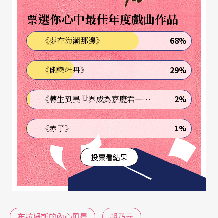
一條新路。的確，這兩首絃樂六重奏有著貝多芬晚
票選你心中最佳年度戲曲作品
期絃樂四重奏擴大的影子，然而音樂內容卻是作曲
68%
《夢在海潮那邊》
家的內在風景。
29%
《幽戀牡丹》
當晚是一場六位高手較勁的競奏且合作的音樂盛
會，雖然是在三百多個位置的演奏廳，但是台上的
2%
《轉生到異世界成為嘉慶君—發現我的祖先是詐騙集團!?》
演奏家仍使出渾身解數，企圖將最美麗、多愁善
感、溫柔且熱情的布拉姆斯與台下的聽眾分享。上
1%
《赤子》
半場第一號降B大調，是布拉姆斯廿七歲時所作，但
投票看結果
已經是非常內斂深沉的成熟作品，尤其是慢板樂章
的八小節低音主題的夏康舞曲，由中提琴李捷琦奏
出哀傷沉重的主題旋律，這是此曲愉快、充滿田園
風的外表下，作曲家內在的情感。此曲由胡乃元擔
布拉姆斯的內心風景
胡乃元