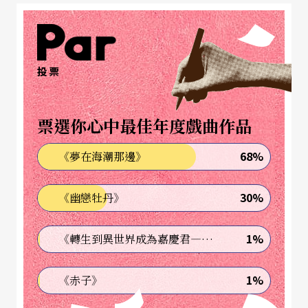
新血已蓄勢待發。
投票
雲門舞集的下一步將走向何方？
票選你心中最佳年度戲曲作品
讓我們先走進台北與北京的排練現場，從下一部作
68%
《夢在海潮那邊》
品開始看起。
30%
《幽戀牡丹》
1%
《轉生到異世界成為嘉慶君—發現我的祖先是詐騙集團!?》
1%
《赤子》