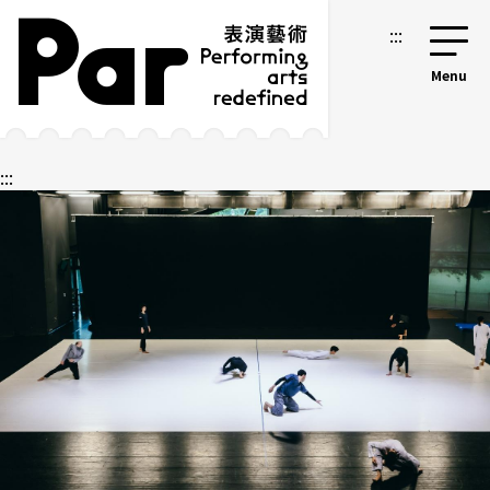
跳到主要內容區塊
網站導覽
:::
:::