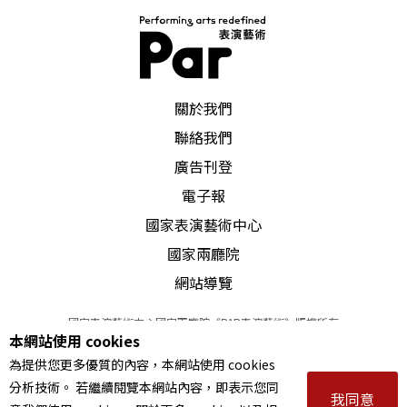
PAR 表演藝術雜誌
關於我們
聯絡我們
廣告刊登
電子報
國家表演藝術中心
國家兩廳院
網站導覽
國家表演藝術中心國家兩廳院《PAR表演藝術》版權所有
本網站使用 cookies
©
2022
Performing arts redefined. All Rights Reserved
為提供您更多優質的內容，本網站使用 cookies
統一編號 Tax Id number 00973926
分析技術。 若繼續閱覽本網站內容，即表示您同
本站所提供相關演出資訊，如有異動應以主辦單位公告為準。
我同意