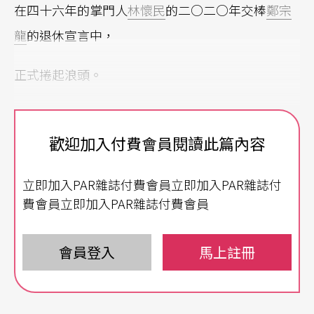
在四十六年的掌門人
林懷民
的二○二○年交棒
鄭宗
龍
的退休宣言中，
正式捲起浪頭。
歡迎加入付費會員閱讀此篇內容
巨人舉起手，
立即加入PAR雜誌付費會員立即加入PAR雜誌付
透過任內最後一檔作品
雲門舞集
X
陶身体劇場
「交換
費會員立即加入PAR雜誌付費會員
編舞家」計畫，
會員登入
馬上註冊
大聲吆喝著：「破！」