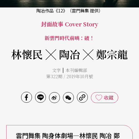
陶冶作品《12》（雲門舞集 提供）
封面故事 Cover Story
新雲門時代前哨：破！
林懷民 ╳ 陶冶 ╳ 鄭宗龍
|
文字
本刊編輯部
第322期 / 2019年10月號
收藏
雲門舞集 陶身体劇場—林懷民 陶冶 鄭