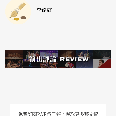
內密集彩排演出，時不時拍個MV、教個課、跑工作
李銘宸
坊、試鏡、audition等，這樣的切換細思之下總讓
我震撼，同時這也再產生了另一種對照，所謂“in h
ouse”的類型。長年如此下來，演員是怎麼發展出
相應的身心與技術？不同的工作/生成模式，跟表演
質地/語彙之間，有怎麼樣直接或間接的關聯？
#
宸：「前面我們聊的各種類型，其實也真的沒有什
麼對錯，很集權式的，很公社或很左的，玩票型的
或企業經營型的等，大家如果目標與企圖清楚，互
相認同也產生出對彼此有效的工作和溝通的模式，
免費訂閱PAR電子報，獲取更多藝文資