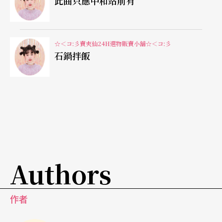
此曲只應中和站前有
次再注意點吧」「以後別合作了吧」或是「只能盡
量忍耐」「這種時候就是要硬回去」「再撐一下
（拍）」等爾爾的結論或應對做法。
☆＜コ:彡賣夾仙24H選物販賣小舖☆＜コ:彡
石鍋拌飯
從跟別的導演是如何工作的談起、其他製作是如何
進行創作組織或編制、工序或流程等，藉以對照甚
或，也很能夠從這樣的事實照見到另外一個事實：
演員的多樣多變（與身不由己）；或許在同一個月
份既有載歌載舞的音樂劇表演，也緊接著要在某個
藝廊空間或小劇場上演意義上與技術上都小眾的實
Authors
驗演出，又或者，結合街舞的全台語演出、偏鄉走
演的兒童偶戲、或新文本或老經典的翻譯文本話劇
作者
都在一整天內軋戲趕場排練，又相繼在一兩三個月