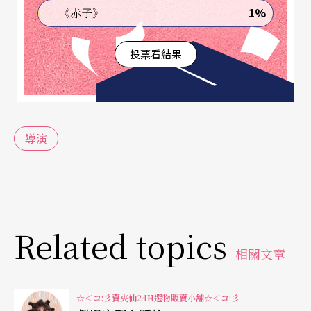
就是零度C的狀態。大家都在裝沒事，很痛苦。然後
1%
《赤子》
這種製作通常都是場館機構或是劇團大費周章才能
投票看結果
促成或之類的，有的時候他們也都在現場啊，也很
難為，但這種時候他們可以跳出來說點做點什麼的
時候，也通常都不太有，就覺得真的好困難喔，為
什麼要這樣？常常想我們為什麼要這樣。」
導演
「還是這樣比較容易拿到資源？」
「演員就這樣被耗掉了常常覺得很傷心，作為演員
Related topics
會愈來愈迷失。不知道自己是在為哪樁。」
相關文章
「不只演員，每個部門心都很累。」
☆＜コ:彡賣夾仙24H選物販賣小舖☆＜コ:彡