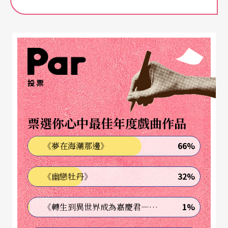
「那像有些人你們也都有跟外國導演工作的經驗，
他們咧？」
「噢他們發飆都沒在客氣。被罵到臭頭，完全臭
頭。」
投票
「我真的很怕欸，這種國際合作不是不好，但通常
票選你心中最佳年度戲曲作品
台灣人都是被罵不用錢的狀態。」
66%
《夢在海潮那邊》
「外國導演要怎麼樣就怎麼樣。」
32%
《幽戀牡丹》
宸：「QAQ」
1%
《轉生到異世界成為嘉慶君—發現我的祖先是詐騙集團!?》
「溝通就已經是很困難的狀態了，又發飆，排練場