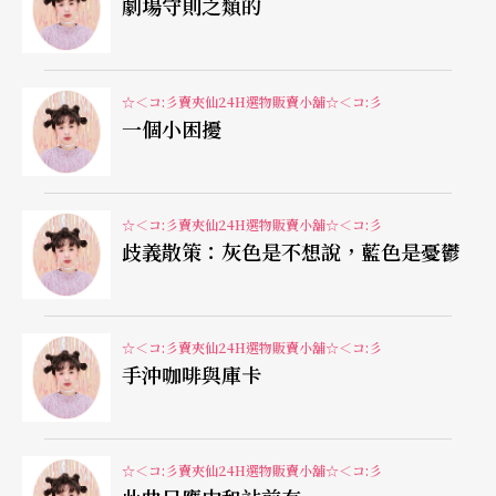
「也不是都只有慘的啦，之前跟某導演君工作的經
劇場守則之類的
驗就很好，人很溫柔。」
「是啦，其實也不是什麼外國不外國的事情，人的
☆＜コ:彡賣夾仙24H選物販賣小舖☆＜コ:彡
一個小困擾
性格還是很關鍵的一塊。」
#
☆＜コ:彡賣夾仙24H選物販賣小舖☆＜コ:彡
歧義散策：灰色是不想說，藍色是憂鬱
討論至此，眼看好像要開始討論更人生大道理的處
世接物，或是進到互舔傷口的同溫取暖嗚嗚嗚的活
動。如同先前提及的，這個工作坊立意在彙整與溯
☆＜コ:彡賣夾仙24H選物販賣小舖☆＜コ:彡
手沖咖啡與庫卡
源，從工作經驗中提取可能的工作╱美學方法，進
而可能轉為工具或技術。雖然就像一開始說的，從
聊聊開始，從抱怨開始，但我們並不是要得到「下
☆＜コ:彡賣夾仙24H選物販賣小舖☆＜コ:彡