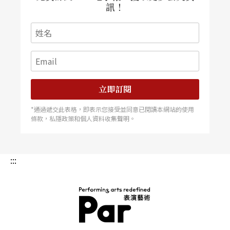
那是不是就不會愛錯也不會被錯愛。做創作到最後
訊！
都在處理人，可能做任何事情都是，T導說做劇團就
是在企業管理，在劇團／劇組中要保有個人又維持
群體性其實是蠻困難的，劇場工作的親密感跟工作
關係也時常會使人混淆或錯用，與共事對象間的情
立即訂閱
感關係或糾葛，也時常在工作中變成不同的負累
（或加成），單純的工作問題摻進了人際與關係，
*通過遞交此表格，即表示您接受並同意已閱讀本網站的使用
條款，私隱政策和個人資料收集聲明。
就變得複雜棘手，但某些美似乎也因而生成，讓人
不知道該怎麼辦才好。前面討論到的某些問題，是
:::
不是因為我們太習慣導演就該怎麼樣，演員就該怎
麼樣，有種理所當然的誤解或成見，理所當然的權
力關係，是默契但可能也是陳規？如果對於作品或
願景有相同的共識的話，即便就是單純的提供服務
PAR 表演藝術雜誌