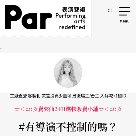
跳到主要內容區塊
網站導覽
:::
:::
工廠直營 客製化 兼差投資少量可 另徵場主/台主 入群喊+1留ID
☆＜コ:彡賣夾仙24H選物販賣小舖☆＜コ:彡
#有導演不控制的嗎？