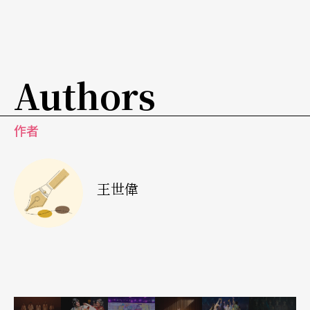
取知名藝術家的演出檔期，各大劇院早在三、四年
前就開始進行年度節目規劃。面對這種現象，巴黎
歌劇院總監李斯納（Stéphane Lissner）表示：
Authors
「為了邀請最優秀的藝術家，大家都展開超前部
署。然而，這樣的競爭讓演出價格水漲船高，也使
作者
劇院必須愈來愈早確認節目規劃，陷入一成不變的
僵局……疫情的衝擊正提醒我們要更有彈性。」
王世偉
（註3）
受疫情影響，許多劇院不再像過往於六月公布整年
的節目清單，反而每月更新一次。而藝術家聯盟也
敦促館方延緩製作期程，確保作品的延續性。對某
些較為謹慎的劇院總監而言，未來法國劇場風景會