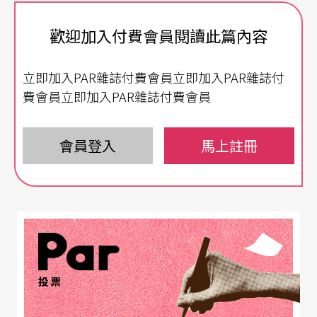
離」。許多文化界人士抱怨政府沒有提出任何對
歡迎加入付費會員閱讀此篇內容
策，協調公衛安全與群聚活動之間的衝突，反而將
棘手的問題丟給各大場館自行處理。眼看著二○一
立即加入PAR雜誌付費會員立即加入PAR雜誌付
九╱二○年的表演季即將進入尾聲，大部分劇院乾
費會員立即加入PAR雜誌付費會員
脆停演至九月，甚至是年底。面對模稜兩可的政
策，劇場從業人員決定發揮創意，用實際行動與集
會員登入
馬上註冊
思廣益挽救一蹶不振的困境。
防疫之戰 引起藝文圈一陣撻伐
自三月疫情爆發以來，馬克宏總統宣布法國進入
「防疫之戰」。然而，政府長年來忽視改善醫療體
投票
系，造成設備不足、人員短缺、醫藥資源外移等種