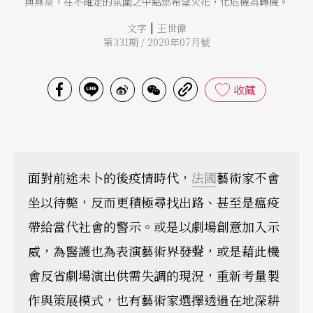
與無奈，在不確定的氛圍之中點燃希望火花，化危機為轉機。
|
文字
王世偉
第331期 / 2020年07月號
收藏
面對前途未卜的後疫情時代，
法國
藝術家不會
坐以待斃，反而更積極尋找出路、甚至是瘟疫
帶給當代社會的警示。或是以劇場創意加入示
威，為醫護也為表演藝術界發聲，或是藉此機
會反省劇場演出供需失調的現況，重新考量製
作與策展模式，也有藝術家選擇透過在地深耕