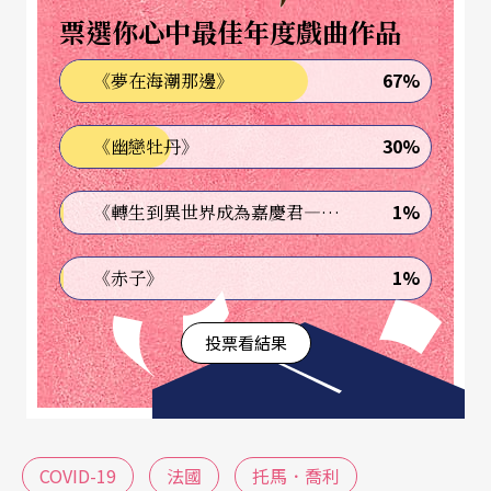
種問題。六月十六日，陽光劇團（Théâtre du Solei
票選你心中最佳年度戲曲作品
l）加入醫護人員抗議行列，呼籲政府正視他們的工
67%
《夢在海潮那邊》
作權益，徹底革新公衛體系的弊病。在藝術總監莫
虛金（Ariane Mnouchkine）的帶領下，團員配合
30%
《幽戀牡丹》
著鑼鼓喧天的音樂，在街頭演出一場精采的偶戲短
劇：象徵著共和國精神的瑪麗安（Marianne）奮力
1%
《轉生到異世界成為嘉慶君—發現我的祖先是詐騙集團!?》
與一群代表官僚勢力的烏鴉抵抗，最終贏得勝利。
1%
《赤子》
陽光劇團的演出不僅為抗爭運動添增了節慶般的熱
鬧氛圍，也為法國全體藝術家出聲，向執政者發出
投票看結果
怒吼。
自總統親上火線說明紓困方案以來
（註1）
，文化部
幾乎沒有任何後續行動。面對重新啟動，劇院不確
COVID-19
法國
托馬．喬利