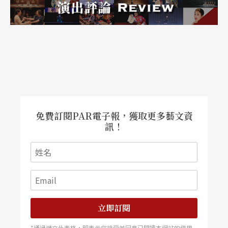
有極大的轉變，場館和藝術節不再會花費資源競相
爭取首演創作，甚至是跨國的大型製作，小巧精美
的作品反而會成為主流，如T2G劇院總監尚陶（Dan
iel Jeanneteau）所言：「即時煞車、精簡節目規
劃、投注更多時間開發作品的可能性，這不是更好
的選擇？為什麼要不斷推陳出新？毫無疑問，將來
免費訂閱PAR電子報，獲取更多藝文資
可能會愈來愈少看見難得一見的作品，但每部創作
訊！
的力量都會更加強大。」
（註4）
立即訂閱
*通過遞交此表格，即表示您接受並同意已閱讀本網站的使用