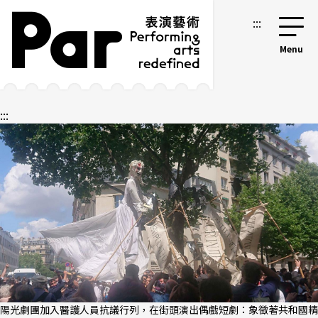
跳到主要內容區塊
網站導覽
:::
:::
陽光劇團加入醫護人員抗議行列，在街頭演出偶戲短劇：象徵著共和國精