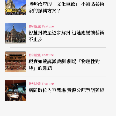
聯邦政府的「文化重啟」 不補貼藝術
弱。我們需要時間彼此對話、相互了解，但現在完
家的振興方案？
全不是這樣。」
（註2）
特別企畫 Feature
短打代替長跑 小巧精美成主流
智慧封城至逐步解封 迅速應變讓藝術
不止步
長達近半年的「中場休息」突顯了法國劇場的「結
構性膨脹」問題。為了安插疫情期間被迫取消的演
特別企畫 Feature
現實如荒誕派戲劇 劇場「物理性對
出，及如期邀演國外的表演團體，許多劇院都面臨
峙」的難題
演出大塞車的窘境。的確，法國藝文界近廿年來的
蓬勃發展造成市場供需失衡的現象：觀眾人數並沒
特別企畫 Feature
新闢數位內容戰場 資源分配爭議延燒
有隨著表演型態的倍增而成長。為了樹立多元化的
品牌形象，大部分的劇院削減每齣製作的演出場
次，以呈現琳瑯滿目的各類型節目。此外，為了爭