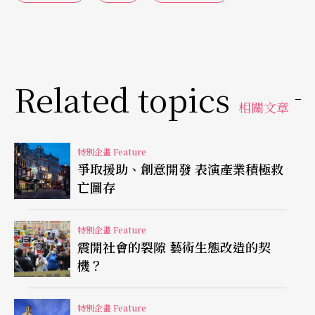
定合法的人數限制、觀眾席的間隔應該如何計算、
是否採用「梅花座」、觀眾是否回流、票房收益符
不符合製作成本、甚至無法保證多半為樂齡人士和
學生的基本觀眾群是否會引爆下一波疫情危機。許
Related topics
相關文章
多藝文工作者無法理解政府逐步放寬交通業、餐飲
業和旅遊業的公衛限制，卻遲遲不肯對文化界鬆
特別企畫 Feature
口。對巴黎市立劇院總監德瑪西-莫塔（Emmanuel
爭取援助、創意開發 表演產業積極救
Demarcy-Mota）而言，政府應該與業界人士攜手合
亡圖存
作，將各界意見化整為實際行動，共度這場文化危
特別企畫 Feature
機：「劇院的營運無法承受任何戛然而止的波動。
震開社會的裂隙 藝術生態改造的契
面對當前充滿諸多不確定性的複雜現狀，我們必須
機？
思考該如何重新組織。若政府高層認為奇蹟般的解
特別企畫 Feature
封令能滿足藝文界，只會讓整個體系變得愈來愈脆