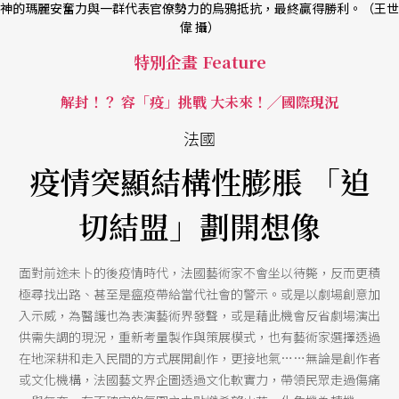
神的瑪麗安奮力與一群代表官僚勢力的烏鴉抵抗，最終贏得勝利。（王世
偉 攝）
特別企畫 Feature
解封！？ 容「疫」挑戰 大未來！╱國際現況
法國
疫情突顯結構性膨脹 「迫
切結盟」劃開想像
面對前途未卜的後疫情時代，法國藝術家不會坐以待斃，反而更積
極尋找出路、甚至是瘟疫帶給當代社會的警示。或是以劇場創意加
入示威，為醫護也為表演藝術界發聲，或是藉此機會反省劇場演出
供需失調的現況，重新考量製作與策展模式，也有藝術家選擇透過
在地深耕和走入民間的方式展開創作，更接地氣……無論是創作者
或文化機構，法國藝文界企圖透過文化軟實力，帶領民眾走過傷痛