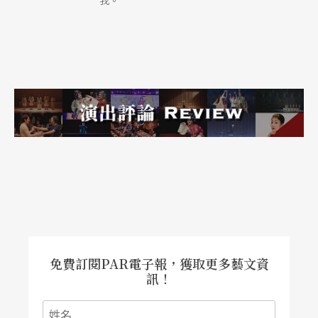
我。
知的未來的意象。
光線屬於電磁波，而人類視覺的可見光在整個電磁
波譜上其實只占非常狹窄的波段，超出視覺範圍的
長波段從紅外線到赫茲遞減、波長愈長的微波和無
線電波，短波段則從紫外線到赫茲遞增、波長愈短
的X光與伽瑪射線。媒體上出現各種七彩斑斕的星雲
照片，其實大多並非肉眼所見的寫實畫面，而是由
天文望遠鏡捕捉的可見光和各種不可見光所合成！
但肉眼可感測到的光譜既然如此狹窄，何謂眼見為
真？寫實景象才是「真」的嗎？
免費訂閱PAR電子報，獲取更多藝文資
訊！
紅與藍的音樂異相