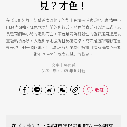
見？才色！
在《天能》裡，諾蘭首次以鮮明的對比色調來呼應或提示劇情中不
同的時間軸，紅色代表往前的進行式，藍色代表逆向的過去式。以
長達兩個半小時的電影而言，筆者雖認為符號性的色彩運用還是以
畫龍點睛為妙，太過刻意地強調且反覆渲染，或許是這部電影在藝
術表現上的一項瑕疵，但我能理解諾蘭為何選擇用這兩種顏色來象
徵不同時間的概念及其理論背景。
|
文字
樊慰慈
第334期 / 2020年10月號
收藏
在《
天能
》裡，諾蘭首次以鮮明的對比色調來