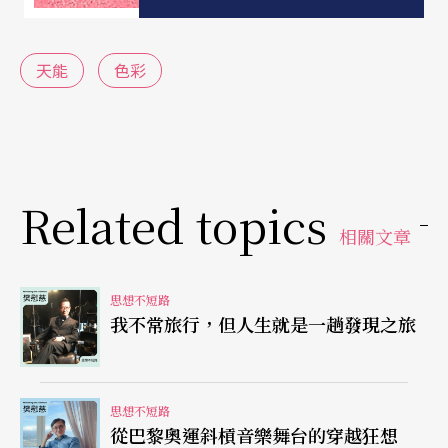
基姐妹（The Wachowskis）執導的《駭客任務》中
的一幕關鍵戲：主角Neo在覺醒之前見到叛軍領袖M
天能
色彩
orpheus，被問到要選擇吞下紅藥丸或藍藥丸？前
者能讓他抽離原本生活在那由人工智慧控制、誤以
為真的虛擬世界，進入真實卻不可測的未來；後者
則讓他回到表面平凡安逸，實則被機械奴役的夢境
Related topics
裡。
相關文章
類似的色彩象徵還曾出現在音樂劇《悲慘世界》裡
思想不短路
青年反抗軍一段慷慨激昂的歌聲中，只是以黑色取
我不常旅行，但人生就是一趟發現之旅
代了藍色：
Red, the blood of angry men!
思想不短路
從巴黎奧運斜槓音樂舞台的穿越狂想