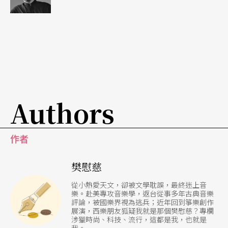
-1953）不但發現銀河系外還有其他星雲的存在（過
去以為銀河系即涵蓋宇宙所有的星體），並與其他
當代科學家分別觀測到遠方星雲紅位移（Redshift）
的現象，衍生出宇宙膨脹及大爆炸等關鍵理論。以
都卜勒效應（Doppler Effect）解釋，當物體遠離觀
Authors
察者的位置時，後者將感受其波形被拉長及波能量
減弱的現象。此效應同時適用於聲波及光波，現實
作者
生活裡常見的例子就是當救護車開走時，鳴笛音高
（波的頻率）也逐漸降低。在人類的可見光裡，紅
樊慰慈
色是光譜上波段較長的一端，從地球上觀測正高速
從小熱愛天文，卻被文學耽誤，最終迷上音
樂。赴美專攻音樂學，返台從事多年古典音樂
飛離的遠方星系，因光波被拉長，即產生紅位移。
評論，被國樂界視為逃兵；近年回到箏樂創作
展演，西樂朋友狐疑我就是那個樊慰慈？專欄
因此在意象上，紅色就代表了往前拓展、邁向不可
涉獵時尚、科技、流行，這都是我，也就是