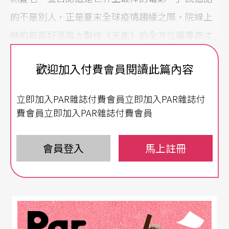
的不是別人，正是夏末全球疫情趨緩之際，院線上
映的首部好萊塢大製作《天能》的全方位編導奇才
諾蘭（Christopher Nolan）。近廿年間，他從拍攝
歡迎加入付費會員閱讀此篇內容
幾千美元成本的獨立電影出道，能一躍而執國際影
壇牛耳，所憑藉的當然不僅是全力以赴、真心熱
立即加入PAR雜誌付費會員立即加入PAR雜誌付
愛、自我感覺良好，而是在其幾乎每一部片裡都反
費會員立即加入PAR雜誌付費會員
覆推敲、日趨成熟的幾項元素運用，並匠心獨運地
形塑出的「諾蘭風格」。其中包括非線性及疊置的
會員登入
馬上註冊
敘事鋪陳、多重時間軸、迷宮般的夢境拼圖、仿舊
的迷離色調、實景拍攝（少用綠幕）、現場收音，
以及與這些戲劇及視覺特質相輔相成，甚至烘托到
飽和臨界點的配樂和音效。無論是《全面啟動》、