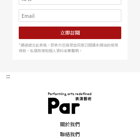
音樂雖屬聽覺藝術，但也非常講究色彩，只是比視
覺上的顏色更顯抽象。無論在創作上或演出裡，對
於音色的追求與達成，往往是大師或匠氣的分野。
立即訂閱
譬如歐洲在十八至十九世紀的調性音樂時期，一首
*通過遞交此表格，即表示您接受並同意已閱讀本網站的使用
樂曲裡要用些什麼調性以及和聲如何轉換，即可能
條款，私隱政策和個人資料收集聲明。
反映作曲家在感官色彩上的考量。史克里亞賓（Ale
xander Scriabin，1872-1915）甚至在《普羅米修
:::
斯：火之詩》（1910）裡明確指示不同和弦相對應
的顏色。明朝琴家徐上瀛（1582-1662）的《谿山
琴況》（1641）為中國音樂美學的圭臬之一，其將
古琴音樂特質品評出如清、遠、宏、潤等「二十四
PAR 表演藝術雜誌
關於我們
況」，亦可被視為廣義的色彩。
聯絡我們