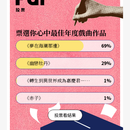
《黑暗騎士》或《星際效應》，「諾蘭風格」在不
投票
同題材上各有引人入勝的發揮。
紅與藍的藝術意象
票選你心中最佳年度戲曲作品
69%
《夢在海潮那邊》
在《天能》裡，諾蘭首次以鮮明的對比色調來呼應
或提示劇情中不同的時間軸，紅色代表往前的進行
29%
《幽戀牡丹》
式，藍色代表逆向的過去式。以長達兩個半小時的
電影而言，筆者雖認為符號性的色彩運用還是以畫
1%
《轉生到異世界成為嘉慶君—發現我的祖先是詐騙集團!?》
龍點睛為妙，太過刻意地強調且反覆渲染，或許是
1%
《赤子》
這部電影在藝術表現上的一項瑕疵，但我能理解諾
蘭為何選擇用這兩種顏色來象徵不同時間的概念及
投票看結果
其理論背景。其實同樣的色彩元素也出現在華卓斯