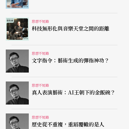
Black, the dark of ages past!
Red, a world about to dawn!
思想不短路
科技無形化與音樂天堂之間的距離
Black, the night that ends at last!
紅色在此同樣代表了未來、冒險和希望，與之相對
思想不短路
文字指令：藝術生成的彈指神功？
應的則是過去、停滯與無望。為何兩種對比色在這
些不同的劇情裡會不約而同地象徵時間的前與後
呢？
思想不短路
真人表演藝術：AI王朝下的金飯碗？
紅與藍的科學現象
廿世紀初是天文物理學大躍進的年代，與愛因斯坦
思想不短路
歷史從不重複，重蹈覆轍的是人
同時期的美國天文學家哈伯（Edwin Hubble，1889