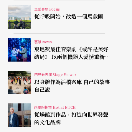
焦點專題 Focus
從呼吸開始，改造一個馬戲團
藝訊 News
東尼獎最佳音樂劇《或許是美好
結局》 以兩個機器人愛情重新凝
視有限人生
四界看表演 Stage Viewer
以身體作為活檔案庫 自己的故事
自己說
兩廳院櫥窗 Hot at NTCH
從場館到作品，打造向世界發聲
的文化品牌