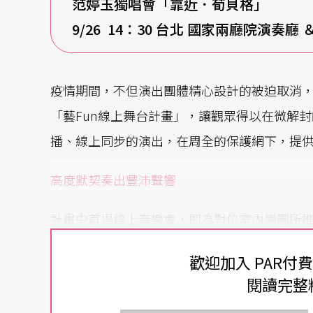
范婷玉獨唱會「靠近．荀貝格」
9/26 14
：30 台北 國家兩廳院演奏廳 
疫情期間，不但演出團體精心設計的被迫取消
「藝Fun線上舞台計畫」，讓觀眾得以在微解
播、線上同步的演出，在周全的保護網下，提
高度默契奏出豐沛聲響
計畫中首場線上音樂會，即為對位室內樂團所
音場中錄製整場音樂會，將於中秋節週末線上播
歡迎加入 PAR付
品《佛羅倫斯的回憶》，曲目原本是六重奏，但
閱讀完整
聲部交錯營造音響的厚度，內含的吉普賽及波