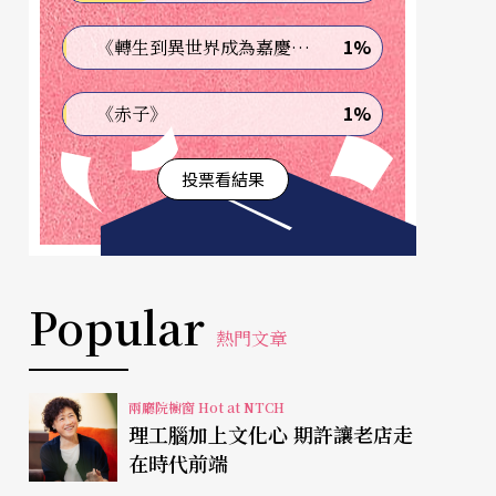
1%
《轉生到異世界成為嘉慶君—發現我的祖先是詐騙集團!?》
1%
《赤子》
投票看結果
Popular
熱門文章
兩廳院櫥窗 Hot at NTCH
理工腦加上文化心 期許讓老店走
在時代前端