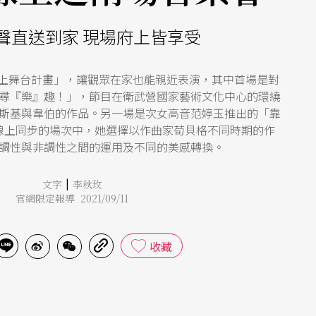
聲直送到家 現場府上皆享受
線上舞台計畫」，讓觀眾在家也能親近表演，其中首場是對
尋『樂』趣！」，節目在衛武營國家藝術文化中心的環繞
斯基與韋伯的作品。另一場是次女高音范婷玉推出的「靠
線上同步的場次中，她選擇以作曲家荀貝格不同時期的作
調性與非調性之間的運用及不同的美感轉換。
|
文字
李秋玫
官網限定報導 2021/09/11
收藏