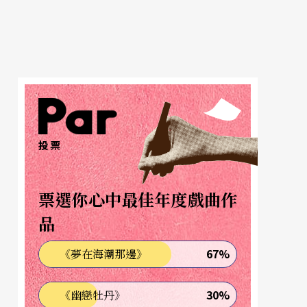
投票
票選你心中最佳年度戲曲作
品
67%
《夢在海潮那邊》
30%
《幽戀牡丹》