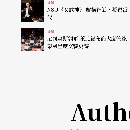
音樂
NSO《女武神》 解構神話，凝視當
代
音樂
尼爾森斯領軍 萊比錫布商大廈管絃
樂團呈獻交響史詩
Auth