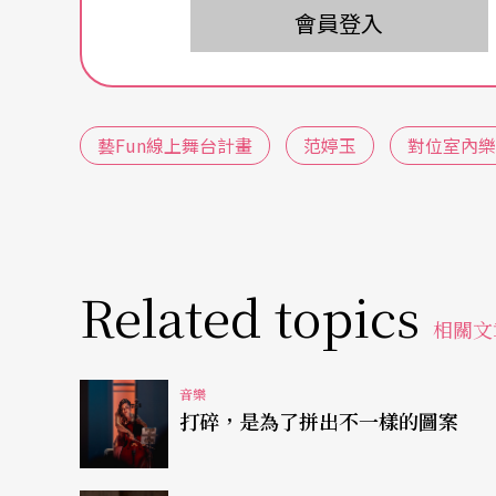
使得團隊更內聚、更有向心力。
會員登入
對於這首曲目，藝術總監梁孔玲說出了創作背
科夫斯基的梅克夫人因為生病無法到音樂廳，
藝Fun線上舞台計畫
范婷玉
對位室內樂
受到像交響曲一般豐沛的聲響。」本場音樂會
身在家裡的聽眾們聽到柴科夫斯基的精心設計
曲家韋伯的豎笛五重奏，作品相當要求單簧管
玲表示：「葉明和的演奏比一般人的速度快一
Related topics
體感覺非常流暢好聽。」
相關文
音樂
打碎，是為了拼出不一樣的圖案