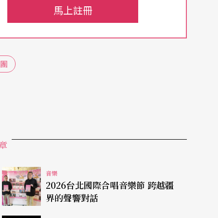
馬上註冊
景與線上的巧合之處，她透露：「當時長期贊助柴
為此作曲家創作了這首曲子，讓她在家裡也可以感
團
選了《佛羅倫斯的回憶》，恰巧可以透過直播，讓
。下半場樂團特別邀請單簧管演奏家葉明和演出作
的演奏技術，與絃樂之間的互動近似協奏曲。梁孔
點點，但是技巧好，樂團間也有深厚默契，因此整
章
音樂
2026台北國際合唱音樂節 跨越疆
界的聲響對話