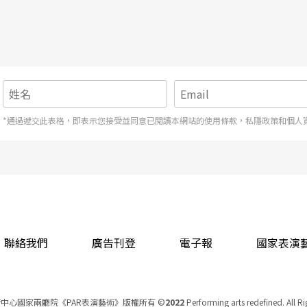
*通過遞交此表格，即表示您接受並同意已閱讀本網站的使用條款，私隱政策和個人
聯絡我們
廣告刊登
電子報
國家表演
中心國家兩廳院《PAR表演藝術》版權所有
©
2022
Performing arts redefined. All R