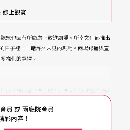
＆ 線上觀賞
，觀眾也因有所顧慮不敢進劇場。所幸文化部推出
封的日子裡，一睹許久未見的現場。兩場錄播與直
供多樣化的選擇。
推出的「對位尋『樂』趣！」樂團在衛武營的環繞
出3場。上半場演出俄國作曲家柴科夫斯基的作
費會員 或 兩廳院會員
這次是以改編的管絃樂合奏曲演出，26把提琴的
精彩內容！
卡舞曲熱鬧非凡。整體演出規模較大，但沒有指揮