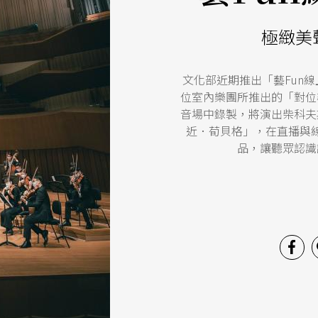
極緻美
文化部近期推出「藝Fun
位室內樂團所推出的「對位
音場中錄製，將演出柴科夫
近．荀貝格」，在直播與
品，讓聽眾認識