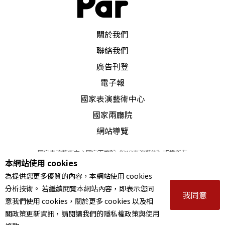
PAR 表演藝術雜誌
關於我們
聯絡我們
廣告刊登
電子報
國家表演藝術中心
國家兩廳院
網站導覽
國家表演藝術中心國家兩廳院《PAR表演藝術》版權所有
本網站使用 cookies
©
2022
Performing arts redefined. All Rights Reserved
為提供您更多優質的內容，本網站使用 cookies
統一編號 Tax Id number 00973926
分析技術。 若繼續閱覽本網站內容，即表示您同
本站所提供相關演出資訊，如有異動應以主辦單位公告為準。
我同意
意我們使用 cookies，關於更多 cookies 以及相
服務條款
｜
隱私權聲明
｜
著作權聲明
關政策更新資訊，請閱讀我們的隱私權政策與使用