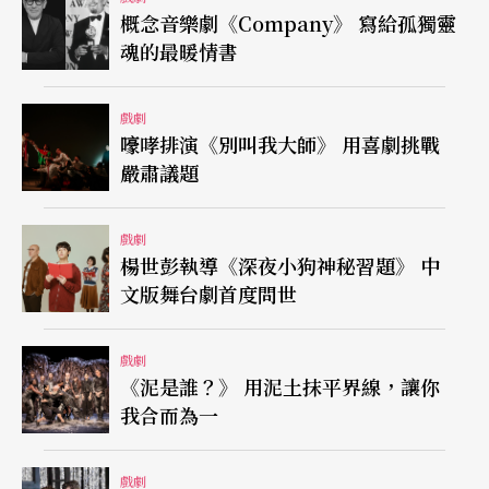
概念音樂劇《Company》 寫給孤獨靈
魂的最暖情書
戲劇
嚎哮排演《別叫我大師》 用喜劇挑戰
嚴肅議題
戲劇
楊世彭執導《深夜小狗神秘習題》 中
文版舞台劇首度問世
戲劇
《泥是誰？》 用泥土抹平界線，讓你
我合而為一
戲劇