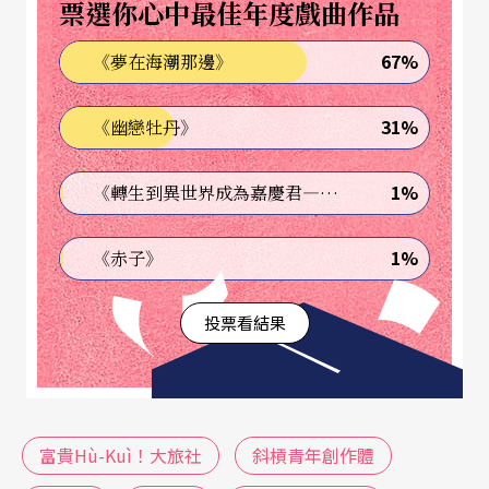
票選你心中最佳年度戲曲作品
她們，不用特別準備什麼證明就能入住，房客與老
67%
《夢在海潮那邊》
闆娘的相處狀態，早已超越純粹的租賃關係，還多
了患難相扶的友情。
31%
《幽戀牡丹》
某些社會難題，也在田調過程中浮現；但《富貴Hù-
1%
《轉生到異世界成為嘉慶君—發現我的祖先是詐騙集團!?》
Kuì！大旅社》沒打算討論嚴肅議題突顯獨身者困
境，反倒想抓住人性裡難得的溫情——一個與現今
1%
《赤子》
社會格格不入的場所，卻能廣納世間的畸零人——
投票看結果
這樣的故事已足夠迷人。於是劇本編排上，設定旅
店老闆娘（朱殷秀飾）面臨空間營運轉型問題，結
合
面具
的表演方式增添喜劇元素。訂好主軸後，因
擔心演出過程打擾到「開天窗」的鄰居，便輾轉找
富貴Hù-Kuì！大旅社
斜槓青年創作體
尋兩層樓高、具有民宿空間性質的場所，最後找到