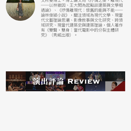
──以林徽因、王大閎為起點談建築與文學相
遇論》、《抒情離現代：懷舊的能與不能──
論林俊頴小說》，關注領域為現代文學、現當
代文藝理論思潮、影像敘事與文化研究、跨領
域研究、現當代建築史與建築理論，個人著作
有《雙聲‧雙身：當代電影中的分裂主體研
究》（秀威出版）。