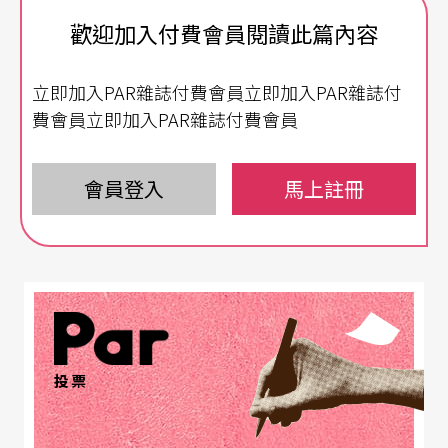
斜槓青年創作體
的核心成員之一
周韋廷
回想以「旅
歡迎加入付費會員閱讀此篇內容
社」作為創作主題，是因為台南人劇團團長李維睦
經營民宿「開天窗」，激發斜槓青年創作體對這類
立即加入PAR雜誌付費會員立即加入PAR雜誌付
型空間的想像。有了民宿這個概念雛形，她與
朱怡
費會員立即加入PAR雜誌付費會員
文
走訪許多台南的老舊旅社，蒐集創作靈感。某天
來到樂都大旅社，竟然滿租。聽老闆娘解釋，才知
會員登入
馬上註冊
道現在罕有短租旅客，大多是長期租戶。
於是，她們非常好奇，一間位於城市角落不起眼的
旅社，撇除來台南觀光的旅客以外，究竟是誰會選
擇住在這裡？
投票
她們與居住於此的長輩長聊，意外發現房客大多是
租屋市場裡較不受歡迎的族群。其中一位阿姨告訴