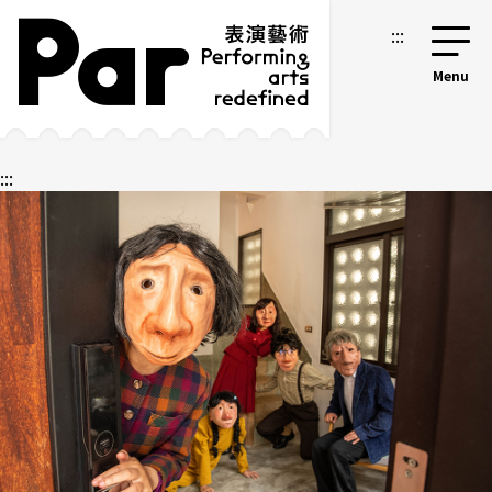
跳到主要內容區塊
網站導覽
:::
:::