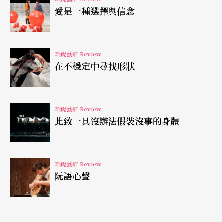
愛是一種選擇與信念
​綜觀而言，《Judy秀》對於文化位階上的優勢並非
毫無意識，除了演出本身與現場觀眾的高度互動性
新銳藝評 Review
以外，邀請台灣變裝皇后的現身以及變裝皇后作為
在不穩定中尋找形狀
同步翻譯員的設計（最終因疫情緣故而以其他人員
代替），抑或是在談論戰爭主題時，以台灣與中國
新銳藝評 Review
之間的緊張關係作為政治與音樂史的切入點，都在
此致一具沒辦法假裝沒事的身體
在體現了《Judy秀》欲與台灣的地方脈絡產生對話
的企圖，並以「更台灣」的角度敘事。唯獨在眾多
新銳藝評 Review
巧思之中，語言卻成為了相對沒有被謹慎處理的問
阮語心聲
題。
​當「酷兒觀點的美國音樂史」作為《Judy秀》的核