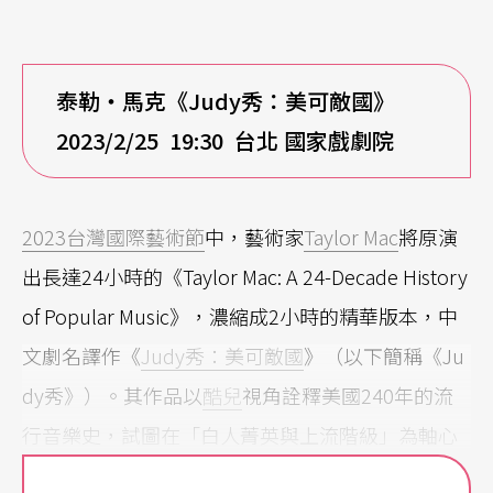
泰勒・馬克《Judy秀：美可敵國》
2023/2/25 19:30
台北 國家戲劇院
2023台灣國際藝術節
中，藝術家
Taylor Mac
將原演
出長達24小時的《Taylor Mac: A 24-Decade History
of Popular Music》，濃縮成2小時的精華版本，中
文劇名譯作《
Judy秀：美可敵國
》（以下簡稱《Ju
dy秀》）。其作品以
酷兒
視角詮釋美國240年的流
行音樂史，試圖在「白人菁英與上流階級」為軸心
運轉的社會當中，提供一個由下而上的討論觀點，