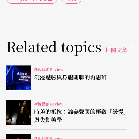
現性別的舞蹈元素稍顯可惜（如Voguing）
（註
3）
。整體作品與自身對於「聲光炫目歌舞秀」
（註
4）
的想像之間仍有一定距離。
Related topics
​另外，雖然《Judy秀》試圖以草根的角度去看待資
相關文章
本主義與父權主義之下的性別關係，但演出置身於
國際藝術節的脈絡，也無可避免地揭露了它仍是一
新銳藝評 Review
沉浸體驗與身體關聯的再思辨
齣來自世界中心的表演作品的事實。而這也意味
著，文化位階上的優勢多少共構了「地下文化登上
劇院」的殊榮，也多少成為了作品的挑戰與阻礙。
新銳藝評 Review
時差的抵抗：論姜聲國的極致「緩慢」
進一步來說，《Judy秀》要如何在握有文化優勢這
與失衡美學
個無可厚非的事實上，有意識地創造更多有效的對
話與共鳴？這便成為了需要關注的重要焦點。
新銳藝評 Review