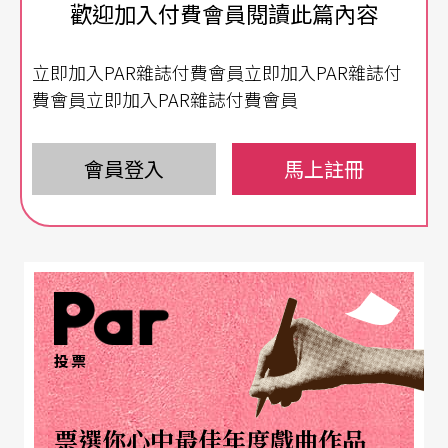
歡迎加入付費會員閱讀此篇內容
並尤其著力於符碼的凝視、翻轉與再現，將性別行
動實踐於劇場之中。
立即加入PAR雜誌付費會員立即加入PAR雜誌付
費會員立即加入PAR雜誌付費會員
​「獻祭父權主義」作為不斷在劇作中被重聲的標
語，《Judy秀》透過服裝（變裝）、稱謂（代名
會員登入
馬上註冊
詞）與身體姿態（如內八與外八），甚至是「將地
下文化置放於舞台之上」的行動，都積極地翻轉了
性別符碼。同時，劇作也發揮了劇場的高互動性，
成功地讓觀眾看見生活中潛在的框架與符碼意涵，
諸如以歌曲Gloria闡述代名詞的性別意義，透過彼此
標籤化的遊戲將其揉雜一塊；抑或利用乒乓球的相
投票
互丟擲具象化歧視，描繪了性少數族群的被壓迫經
驗；甚至邀請在座年齡介於14至40歲的「男性」
票選你心中最佳年度戲曲作品