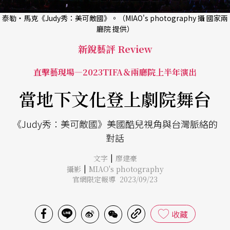
泰勒・馬克《Judy秀：美可敵國》。（MIAO's photography 攝 國家兩
廳院 提供）
新銳藝評 Review
直擊藝現場—2023TIFA＆兩廳院上半年演出
當地下文化登上劇院舞台
《Judy秀：美可敵國》美國酷兒視角與台灣脈絡的
對話
|
文字
廖建豪
|
攝影
MIAO's photography
官網限定報導 2023/09/23
收藏