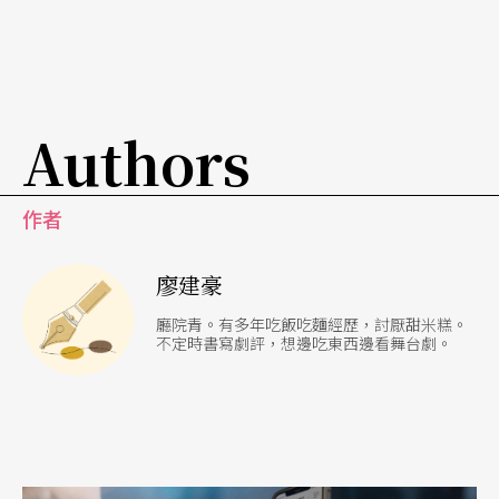
心焦點之一，觀眾卻受限於語言問題而無法完全理
解歌詞和歌曲的意義。即使現場提供了同步翻譯
員，也礙於劇場的即時性與表演的完整性，不諳英
Authors
語的觀眾在歌曲演唱環節，僅能憑藉拼湊零星的線
索去想像歌曲的歷史與文化意義，這對台灣觀眾來
作者
說是個遺憾，對一齣試圖翻轉上流階級觀點的作品
而言更是如此。儘管，Judy在觀眾齊唱歌曲〈Keep
廖建豪
the Home Fires Burning〉時戲謔地回道了「大家
廳院青。有多年吃飯吃麵經歷，討厭甜米糕。
都熟稔殖民者的語言」，在劇作尾聲也透過一次演
不定時書寫劇評，想邊吃東西邊看舞台劇。
出經驗談論藝術的平等性，可惜的是，英語作為全
球化下顯著的優勢文化資本的事實，卻仍然成為了
這齣作品當中，最不該成為的觀賞門檻。