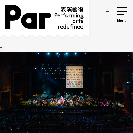
跳到主要內容區塊
網站導覽
:::
:::