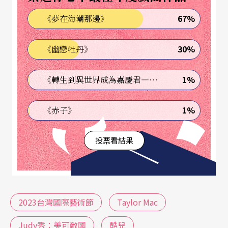
（註1）
走上舞台，以擬作戰爭之下被強制徵召走上
67%
《夢在海潮那邊》
戰場的性別祭品。
30%
《幽戀牡丹》
​種種充滿巧思的劇場互動翻轉了汙名與既有的標
籤，有時也將褒貶的價值觀翻攪為混沌的狀態。然
1%
《轉生到異世界成為嘉慶君—發現我的祖先是詐騙集團!?》
而，儘管Judy對於字裡行間潛在的性別壓迫抱有高
1%
《赤子》
度意識，其劇場互動設計也確實令人擊節稱賞。可
回到「變裝文化現身劇場」的期待中，除了Judy本
投票看結果
身的造型和演唱歌曲時的燈光效果外，其他設計元
素，包括（樂手的）服裝、道具與舞台美學，似乎
相對缺乏了令人感到絢麗的創意，且歌舞秀當中的
2023台灣國際藝術節
Taylor Mac
「舞蹈」元素也稍顯不足。對我而言，未能在此作
品當中看見ballroom文化
（註2）
如何透過肢體再
Judy秀：美可敵國
酷兒