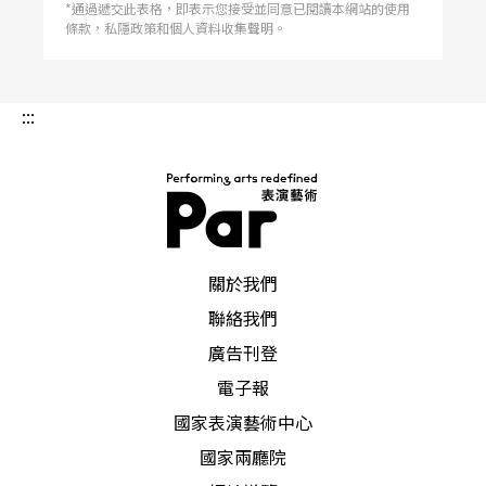
*通過遞交此表格，即表示您接受並同意已閱讀本網站的使用
摘自2023 TIFA 泰勒・馬克《Judy秀：美可
條款，私隱政策和個人資料收集聲明。
敵國》節目介紹。
:::
PAR 表演藝術雜誌
關於我們
聯絡我們
廣告刊登
電子報
國家表演藝術中心
國家兩廳院