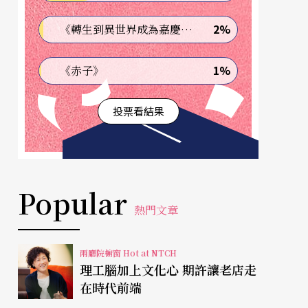
2%
《轉生到異世界成為嘉慶君—發現我的祖先是詐騙集團!?》
1%
《赤子》
投票看結果
Popular
熱門文章
兩廳院櫥窗 Hot at NTCH
理工腦加上文化心 期許讓老店走
在時代前端