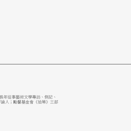
。長年從事藝術文學專訪、側記、
案評論人；勵馨基金會《拾蒂》三部