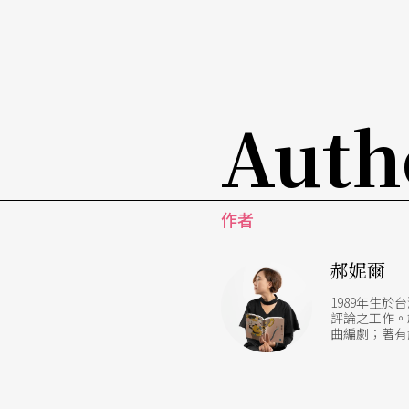
Auth
作者
郝妮爾
1989年生
評論之工作。
曲編劇；著有