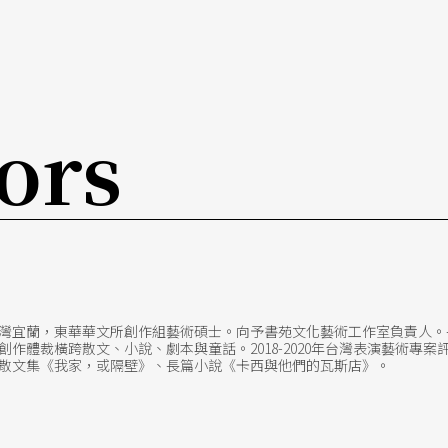
ors
於台灣宜蘭，東華華文所創作組藝術碩士。向予書苑文化藝術工作室負責人
創作體裁橫跨散文、小說、劇本與童話。2018-2020年台灣表演藝術專
散文集《我家，或隔壁》、長篇小說《卡西與他們的瓦斯店》。