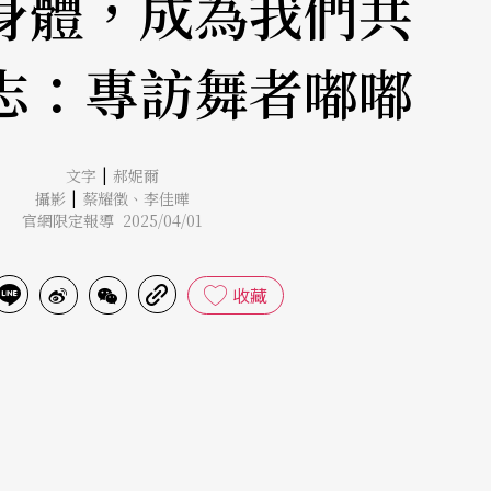
身體，成為我們共
志：專訪舞者嘟嘟
|
文字
郝妮爾
|
攝影
蔡耀徵
、
李佳曄
官網限定報導 2025/04/01
收藏