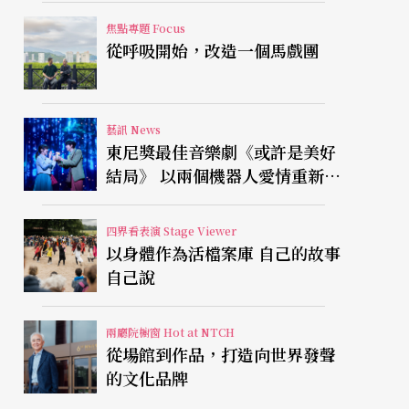
焦點專題 Focus
從呼吸開始，改造一個馬戲團
藝訊 News
東尼獎最佳音樂劇《或許是美好
結局》 以兩個機器人愛情重新凝
視有限人生
四界看表演 Stage Viewer
以身體作為活檔案庫 自己的故事
自己說
兩廳院櫥窗 Hot at NTCH
從場館到作品，打造向世界發聲
的文化品牌