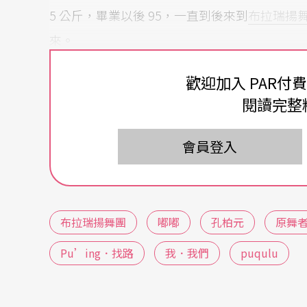
5 公斤，畢業以後 95，一直到後來到
布拉瑞揚
來。
早年他跟著原舞者上山下海，穿梭各種不同部
歡迎加入 PAR付
閱讀完整
斂或者外放，乍看之下都於身形無關，但多數
是用眼睛來捕捉文化。真的要等到嘟嘟第一次
會員登入
界線。
雖然說，當時的他自己不會曉得，身體與心靈
奠定下基礎。
布拉瑞揚舞團
嘟嘟
孔柏元
原舞
Pu’ing．找路
我．我們
puqulu