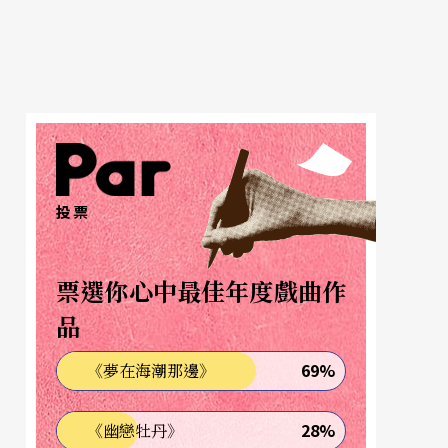
投票
票選你心中最佳年度戲曲作
品
69%
《夢在海潮那邊》
28%
《幽戀牡丹》