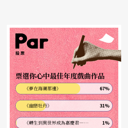
投票
票選你心中最佳年度戲曲作品
67%
《夢在海潮那邊》
31%
《幽戀牡丹》
1%
《轉生到異世界成為嘉慶君—發現我的祖先是詐騙集團!?》