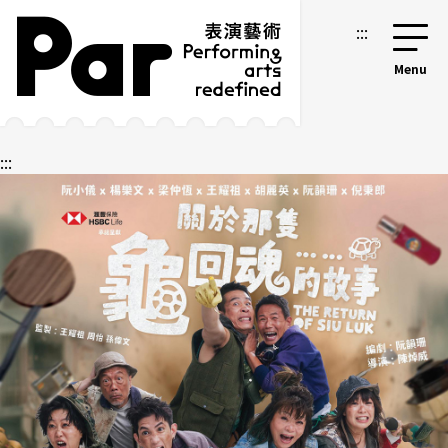
跳到主要內容區塊
網站導覽
:::
:::