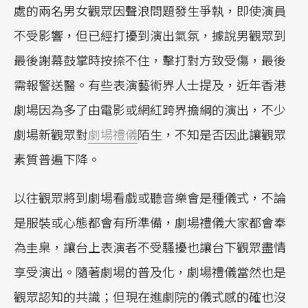
處的兩名男女觀眾因聲浪問題發生爭執，即使演員
不受影響，但已經打擾到演出氣氛，據說男觀眾到
最後謝幕鼓掌時按捺不住，擊打對方致受傷，最後
需報警送醫。有些表演藝術界人士提及，近年香港
劇場因為多了由電影或網紅跨界擔綱的演出，不少
劇場新觀眾對
劇場禮儀
陌生，不知是否因此讓觀眾
素質普遍下降。
以往觀眾將到劇場看戲或聽音樂會是種儀式，不論
是服裝或心態都會有所準備，劇場禮儀大家都會奉
為圭臬，讓台上表演者不受騷擾也讓台下觀眾盡情
享受演出。隨著劇場的普及化，劇場禮儀當然也是
觀眾認知的共識；但現在進劇院的儀式感的確也沒