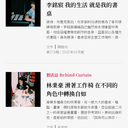
李銘宸 我的生活 就是我的書
桌
彼得．布魯克曾說，在家做的功課就是為了拿到排
練場丟掉。李銘宸謙稱自己雖然尚未領會箇中奧
義，但這話確實是他創作的圭臬，且嘗試以各種方
式實踐。身為導演，書桌並非主要工作場所，排練
場才是，甚至路上聽到看到，都是功課。也試過排
|
文字
陶維均
戲前後在書桌大量工作，發現不適合自己，「有時
第274期 / 2015年10月號
光是我前往排練場路上想的，都比我在書桌前想的
更有用更好玩，甚至排練內容跟我設想的完全方向
相反。」
藝活誌 Behind Curtain
林秉豪 滑著工作椅 在不同的
角色中轉換自如
身兼多種身分的林秉豪，有一張大大的書桌，電
腦、畫筆、顏料速寫本都放在桌邊，空出超過二分
之一的桌面留著畫畫、擺放參考資料。美術出身的
他，喜愛紙的質感，他說說：「因為可以保存，所
以喜歡手繪。」豐富的圖稿，是他積累的創作成
|
文字
朱安如
績，而在這張書桌前，他帶著耳機邊聽音樂邊畫