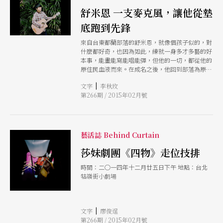
事，要回溯到大學時代。他扮成公益小丑到醫院表
舒米恩 一支麥克風，讓他從墊
演，曾送玩具給一位罹癌的小朋友，鼓勵她打針吃
藥，並答應半年後來看她。後來，他忘了這件事。
底跑到先鋒
直到隔年再來同一家醫院，才知道小女孩已去世。
從那一刻起，他發願為孩子們做點事。 「水果冰
來自台東都蘭部落的舒米恩，就像個孩子似的，對
淇淋」一播十七年、劇團已製作近卅齣大戲、「九
什麼都好奇，也因為如此，練就一身多才多藝的好
點強強滾」現場直播，收聽人次難以計數，現在又
本事，能畫能寫能唱能彈，但他的一切，都從他的
有「心劇場」要顧。問他主持節目、創作及劇團營
原住民血液而來。在成名之後，他回到部落為原民
運幾乎占據大部分時間，不累嗎？「不累，這才是
文化的延續而努力，雖然不可能回到過去的純樸年
完整的生活。」趙自強句子短短的，臉上掛著笑
|
文字
李秋玫
代，但他想辦法保留其精神價值，用自己的創作活
臉，回答得肯定而感性：「我現在的人生價值，就
第266期 / 2015年02月號
出現在的樣貌。
是小朋友賦予的。」
藝活誌 Behind Curtain
莎妹劇團《四物》走位技排
時間：二○一四年十二月廿五日下午 地點：台北
牯嶺街小劇場
|
文字
廖俊逞
第266期 / 2015年02月號