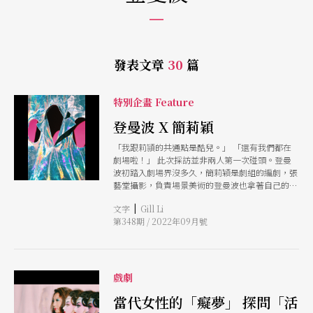
發表文章
30
篇
特別企畫 Feature
登曼波 X 簡莉穎
「我跟莉頴的共通點是酷兒。」 「還有我們都在
劇場啦！」 此次採訪並非兩人第一次碰頭。登曼
波初踏入劇場界沒多久，簡莉穎是劇組的編劇，張
藝堂攝影，負責場景美術的登曼波也拿著自己的底
片相機隨性捕捉，劇組的人覺得他拍得不錯，把他
|
文字
Gill Li
與陳藝堂的照片交互用在宣傳上。其後，登曼波陸
第348期 / 2022年09月號
續把作品放到網路上，接著莎士比亞的妹妹們的劇
團開始邀請他合作，成為別人口中的攝影師。 但
登曼波不把自己定義在哪，電影美術、攝影師、藝
術家、策展人或是音樂圈裡極具名氣的DJ，他在
創作裡尋找自身的解答、幫別人說那些說不出口，
戲劇
用影像轉譯故事。 這幾年分別在影視及電影產業
打滾，談起劇場，登曼波與簡莉穎一致認同在這個
當代女性的「癡夢」 探問「活
已有百年的產業，是一個沒有包袱且包容各式創作