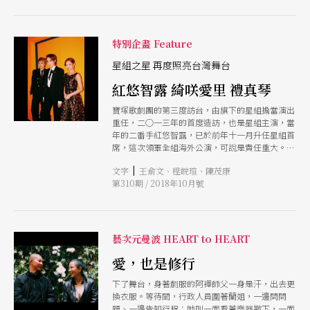
精華意義呈現在現代觀眾面前，最為重要的，仍是
讓現代觀眾可以一眼看見崑曲之美。
特別企畫 Feature
星組之星 再度照亮台灣舞台
紅悠智露 綺咲愛里 禮真琴
寶塚歌劇團的第三度訪台，由旗下的星組擔當演出
重任，二○一三年的首度造訪，也是星組主演，當
年的二番手紅悠智露，已於前年十一月升任星組首
席，這次領軍全組海外公演，可說是責任重大。今
年三月份，紅悠智露與同組首席娘役綺咲愛里與男
|
文字
王俞文、程皖瑄、陳茂康
役禮真琴來台舉辦記者會，本刊特地趁次機會專訪
第310期 / 2018年10月號
三位明星，請她們一談工作甘苦與對即將訪台演出
的想法。
藝次元曼波 HEART to HEART
愛，也是修行
下了舞台，身著劇服的阿襌師父一身是汗，出去更
換衣服。等待間，行政人員圍著蘭姐，一邊問問
題、一邊告知行程；她則一面看著樂器撤下，一面