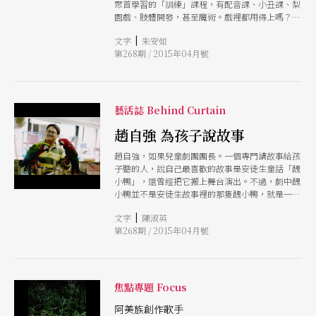
聚首學習的「訓練」課程，有配音課、小丑課、梨
園戲、肢體開發，甚至魔術。戲裡都用得上嗎？不
一定，但這是讓演員有機會一起尋路「共同工作的
|
文字
朱安如
開始」。對演員而言，參與王嘉明的製作，似乎更
第268期 / 2015年04月號
像是成為創作者之一，在從零到有的過程中，透過
「身體力行」的方式，找到各自參與創作的平衡
點。
藝活誌 Behind Curtain
趙自強 為孩子說故事
趙自強，如果兒童劇團團長。一個專門講故事給孩
子聽的人，說自己最喜歡的故事是安徒生童話「醜
小鴨」，還曾經把它搬上舞台演出。不過，劇中醜
小鴨並不是安徒生故事裡的那隻醜小鴨，就是一隻
真正的醜小鴨，怎麼都變不成如世界名著所寫的美
|
文字
陳淑英
麗天鵝，「我就是想對孩子說，如果你不努力的
第268期 / 2015年04月號
話，醜小鴨變天鵝這件事是不會發生在你身上
的。」 趙自強在一九九八年打造兒童電視節目
「水果冰淇淋」即扮演「水果奶奶」迄今；二
○○○年成立如果兒童劇團時，又在晚上黃金時段
主持「九點強強滾」廣播節目；今年初如果進駐兒
焦點專題 Focus
童新樂園經營「心劇場」，除週一休園，天天定點
定時演出多場。 趙自強會這麼努力為孩子說故
阿美族創作歌手