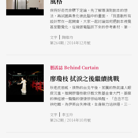
風格
保持好奇而非驟下定論，先了解導演對劇本的想
法，再試圖具象化彼此腦中的畫面，「我喜歡所有
設計聚在一起開會，大家一起討論如何把劇本視覺
甚至聽覺化，從幾張電腦抓下來的參考素材、筆記
本上的手稿，最後成為模型的過程。」從前期溝通
|
文字
陶維均
到有足夠信心動手畫圖，必須不斷去挖、去問導演
第264期 / 2014年12月號
到底想要什麼，「他可能講的很抽象，但你非得問
出方向不可，因為把一切具體視覺化是舞台設計的
責任。」李柏霖說。
藝活誌 Behind Curtain
廖瓊枝 拭淚之後繼續挑戰
秋老虎發威，燠熱的台北午後，蒸騰的熱氣讓人眼
皮沉重。推開廖瓊枝歌仔戲文教基金會大門，萎靡
的神經被一聲聲的悽悽慘慘給喚醒。 「念念不忘
袂吃睏，為伊英台失神魂，全身無力站袂穩，三頓
粥飯無愛吞」《山伯英台》梁山伯病中的唱詞，愛
|
文字
李玉玲
情無望的悲嘆，酸到人的骨子裡。 這聲音出自歌
第262期 / 2014年10月號
仔戲界最會哭的女人、「第一苦旦」廖瓊枝。為了
九月下旬在北投舉辦的「台灣月琴民謠祭」最後一
場活動，正在練唱，雖然，角色身分由旦角轉為生
角，招牌的哭腔催淚依舊。 二○○九年，廖瓊枝