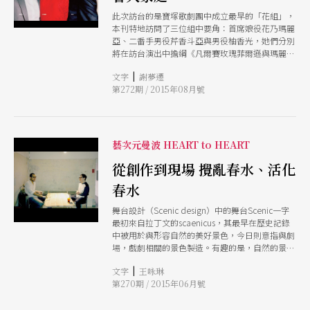
此次訪台的是寶塚歌劇團中成立最早的「花組」，
本刊特地訪問了三位組中要角：首席娘役花乃瑪麗
亞、二番手男役芹香斗亞與男役柚香光，她們分別
將在訪台演出中擔綱《凡爾賽玫瑰菲爾遜與瑪麗皇
后篇》中的瑪麗皇后、安德烈與奧斯卡。其中花乃
|
文字
謝夢遷
瑪麗亞與芹香斗亞都是從他組轉到「花組」，在這
第272期 / 2015年08月號
個堪稱寶塚歌劇團招牌的組別中，她們深覺該組如
同一個溫馨大家庭，在首席帶領下往同一個目標前
進；她們期許自己能夠謹守前輩們的教導，將良好
的傳統繼續傳承下去。
藝次元曼波 HEART to HEART
從創作到現場 攪亂春水、活化
春水
舞台設計（Scenic design）中的舞台Scenic一字
最初來自拉丁文的scaenicus，其最早在歷史記錄
中被用於與形容自然的美好景色，今日則意指與劇
場，戲劇相關的景色製造。有趣的是，自然的景色
風光原本就非人類所能製造出來，舞台設計師卻背
|
文字
王咏琳
負著創造美好風景（fine view）的責任為觀眾及戲
第270期 / 2015年06月號
劇做場景的打底。在這個意義下，舞台設計師必須
依據細節與對內容的支撐去創造抽象的視覺元素，
協助觀眾去指認與感受舞台上所編織的世界，舉凡