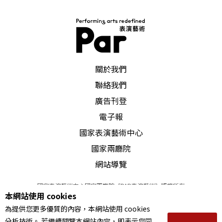
PAR 表演藝術雜誌
關於我們
聯絡我們
廣告刊登
電子報
國家表演藝術中心
國家兩廳院
網站導覽
國家表演藝術中心國家兩廳院《PAR表演藝術》版權所有
本網站使用 cookies
©
2022
Performing arts redefined. All Rights Reserved
為提供您更多優質的內容，本網站使用 cookies
統一編號 Tax Id number 00973926
分析技術。 若繼續閱覽本網站內容，即表示您同
本站所提供相關演出資訊，如有異動應以主辦單位公告為準。