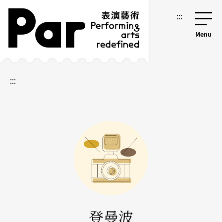
跳到主要內容區塊
網站導覽
:::
:::
登曼波