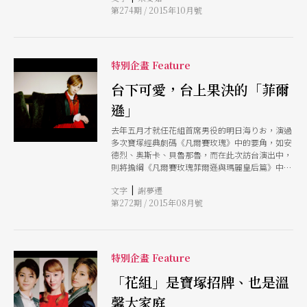
第274期 / 2015年10月號
畫，優遊在自己的創作世界，在不同的角色中轉換
自如。
特別企畫 Feature
台下可愛，台上果決的「菲爾
遜」
去年五月才就任花組首席男役的明日海りお，演過
多次寶塚經典劇碼《凡爾賽玫瑰》中的要角，如安
德烈、奧斯卡、貝魯那魯，而在此次訪台演出中，
則將擔綱《凡爾賽玫瑰菲爾遜與瑪麗皇后篇》中的
男主角菲爾遜，對這位與愛人不能在一起，但願意
|
文字
謝夢遷
為愛人犧牲生命的英勇角色，明日海剛開始覺得很
第272期 / 2015年08月號
難詮釋，但她表示，隨著排練與演出，終究能掌握
角色的執著之心與正義感。
特別企畫 Feature
「花組」是寶塚招牌、也是溫
馨大家庭