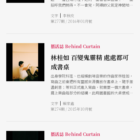
招呼我們稍待。不一會兒，阿襌師父氣定神閒地出
現，兩人才終於相會。在按下快門前，蘭姐突然轉
|
文字
李秋玫
頭，兩人相望、頻頻點頭，像是一組一組密碼的發
第277期 / 2016年01月號
射與接受，我們看不懂。 回想二○一二年的五
月，他們噙著眼淚說累了，決定暫停創作三年。然
而在這沉潛的期間，兩人所忙的事情似乎也沒少
過。不但將醞釀已久的作品《愛人》帶到德國首
演，讓國外看見融合鼓樂、武術、舞蹈、文學及合
藝活誌 Behind Curtain
唱的劇場，更在今年即將帶回台灣演出，隨後並且
將移師香港藝術節表演。劇中面對「愛情」課題，
林桂如 百變鬼靈精 處處都可
他們用東方文化的「太極」中，雙人對練時，敵我
成書桌
防衛攻擊的「散手」，表達情人之間你推我就，若
即若離的情慾狀態 領著優人神鼓一步步走來，人
出身學院科班、也縱橫劇場音樂的作曲家林桂如，
稱阿襌師父、蘭姐的黃誌群和劉若瑀，在舞台上不
寫曲之前會把所有靈感來源攤放在書桌上，隨手激
但上演《愛人》，台下也是愛人夫妻。即使兩人一
盪創意；等到正式進入寫曲，就需要一個大書桌，
動、一靜，一內、一外，卻也一起工作、一起生
擺上樂曲每部分的結構，此時圖書館的大桌便成她
活、一起打鼓、一起修行。 一起受訪，忽然瞥見
的工作平台。而家中將想像的聲音實際演練、實驗
他們不約而同地將十指交疊放在腿上。想起方才相
|
文字
賴家鑫
出來的鋼琴，則完全走實用風，一切布置只為了方
互點頭後，兩人回眸的一笑，此刻才懂，原來對他
第274期 / 2015年10月號
便創作。林桂如其實是一位只要讓心安靜下來就可
們來說，愛，同樣也是修行。
以工作的作曲家，無論在任何地方，她都可以寫出
驚奇的音樂，創作靈感可謂信手拈來。
藝活誌 Behind Curtain