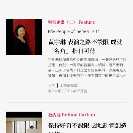
特別企畫（二） Feature
PAR People of the Year 2014
黃宇琳 表演之路不設限 成就
「名角」指日可待
京劇是以演員為中心的表演藝術，一個好角兒可以
撐起一台戲。台灣京劇發展向來傾斜，造不出明
星、出不了名角。科班出身的黃宇琳，憑藉著先天
資質，再加上後天努力，在不同類型的舞台演出中
吸收養分，成為京劇界的新偶像，讓人足以期待，
|
文字
本刊編輯部
台灣下一個京劇名角的誕生。
第264期 / 2014年12月號
藝活誌 Behind Curtain
保持好奇不設限 因地制宜創造