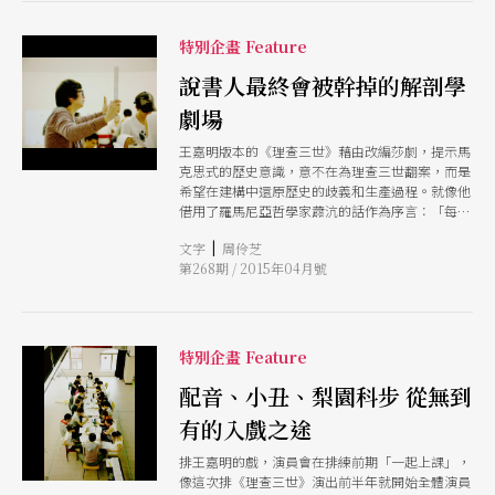
服裝、聲音、燈光任何與感官相關的一切，都成為
舞台設計者必須考慮的因素。對於這樣必須具備龐
特別企畫 Feature
大的感性，對於劇／舞文本的敏感度、結構基礎，
以及團隊合作的能力，都讓舞台設計成為戲劇製作
說書人最終會被幹掉的解剖學
中最需要專業學門知識背景的一個角色。 有趣的
劇場
是，時至今日，整個當代表演藝術的發展同樣地也
將它的眼光延伸到固有的領域之外，藉由來自不同
王嘉明版本的《理查三世》藉由改編莎劇，提示馬
領域：如視覺藝術、建築的工作者所帶來的刺激去
克思式的歷史意識，意不在為理查三世翻案，而是
推展整個舞台設計在設計觀念上的進展。在今年兩
希望在建構中還原歷史的歧義和生產過程。就像他
廳院的「1+1雙舞作」計畫，編舞家何曉玫與林文
借用了羅馬尼亞哲學家蕭沆的話作為序言：「每個
中不約而同，分別邀請了視覺藝術家吳耿禎與吳季
人身上都沉睡著一位先知，當他醒來時，這世界，
璁來製作《假裝》與《空氣動力學》。 這兩位編
|
文字
周伶芝
就多了一位恐怖分子。」題點出個人與群體對於世
舞家都不是第一次與這兩位視覺藝術家合作。何曉
第268期 / 2015年04月號
界中心的狂熱、歷史空想的激情與虛妄，從中質疑
玫二○一二年舞作《親愛的》，便藉由吳耿禎之
並挑戰既定的理念。
手，將舞台改裝成書頁一般的動態舞台，並且藉由
吳耿禎的剪紙創作影像去疊構舞蹈動態與虛幻剪影
的視覺層次；而吳季璁與林文中所合作的《小．
特別企畫 Feature
結》，亦透過簡約的舞台讓光與身體彼此闡述。藉
著這次兩位藝術家的對談，我們可以得知更多當視
配音、小丑、梨園科步 從無到
覺藝術家進入舞台後的觀念轉換，而吳耿禎與吳季
璁如何將面對創作的態度與觀念傳遞到展演現場。
有的入戲之途
排王嘉明的戲，演員會在排練前期「一起上課」，
像這次排《理查三世》演出前半年就開始全體演員