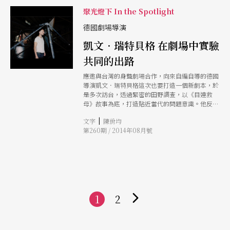
以《陶侃賢母》封箱演出，揮別歌仔戲舞台。五年
聚光燈下 In the Spotlight
來，可沒過著閒適的退休生活，七十九高齡的她，
每天開著車奔波趕場，教學、演講、開會、為學生
德國劇場導演
排戲、整理劇本；十月，兩廳院國際劇場藝術節，
凱文．瑞特貝格 在劇場中實驗
更首度跨入小劇場，參與法國編導法布里斯．度比
（Fabrice Dupuy）劇作《殘酷日誌》演出。 即使
共同的出路
日前下車時不慎踩空，左腳腳掌裂開，腳上還穿著
厚重的護具，行走不便，廖瓊枝咬著牙，一跛一跛
應邀與台灣的身聲劇場合作，向來自編自導的德國
趕場，大家心疼不已，要廖瓊枝休息一陣子，她卻
導演凱文．瑞特貝格這次也要打造一個新劇本，於
說，從小阿媽就教誨：「答應別人的事，就親像頭
是多次訪台，透過緊密的田野調查，以《目連救
殼斬落來。」瞻前顧後，肩上的擔子一個都不肯放
母》故事為底，打造貼近當代的問題意識。他反對
下。 廖瓊枝的後輩學生都清楚，廖老師個性倔
宿命，相信人類自身可以創造世界，於是透過「劇
強，總是委屈求全，承受不了時，躲在角落哭一
|
文字
陳佾均
場」這個群體工作的所在，與一群人一同實驗共同
哭，眼淚擦乾，繼續做下去。 廖瓊枝笑說，她對
第260期 / 2014年08月號
的出路。
自己也不太了解，踢到鐵板，被人誤會，就想為什
麼還要做，不如退出藝界。但哭一哭發洩一下情
緒，事情過了，又想找事來做。 「我從一個無依
無靠的孤女，如今受到大家的肯定，這不是金錢買
得到的。這呢多歲還能為社會服務，人生的路愈走
愈甜，趁著身體還能動，要為歌仔戲多做點事。」
1
2
下