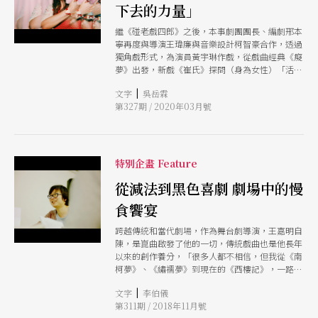
下去的力量」
的地方。不同於電影業固有男性主導的隱性文化，
每一卡都被精密計算的影視作品，劇場有更大的空
繼《碰老戲四郎》之後，本事劇團團長、編劇邢本
間彈性吸附未知，在視覺或是劇本皆百花齊放，甚
寧再度與導演王瑋廉與音樂設計柯智豪合作，透過
至走得比商業電影更前面。 或許有時候也是種不
獨角戲形式，為演員黃宇琳作戲，從戲曲經典《癡
得不。「劇場在宣傳的時候，劇本通常才進行到一
夢》出發，新戲《崔氏》探問（身為女性）「活下
半，攝影師知道劇本裡想傳達的東西，但這東西要
去的力量」，虛構出一個沒意識到自己不合時宜、
如何呈現，它可以是不那麼具象化的，因為要具
|
文字
吳岳霖
卻又極力表現的過氣歌星，讓兩個活在兩個不同的
象，也沒東西。」登曼波大笑說道。 在創作簡莉
第327期 / 2020年03月號
時空的「崔氏」，在劇場裡彼此溝通，然後共同發
穎 2012年作品《羞昂APP》視覺時，登曼波刻意不
聲。
以人物作為主角，將劇本中「女性有時會自我物
化，以達到需要」為發想，在模特兒身上套上好幾
雙五顏六色的絲襪，框景定格在身體，將人體轉化
特別企畫 Feature
物件，變成隱喻的媒介。 創作劇場視覺更多時候
可自成一個獨立作品，登曼波喜歡這樣的合作，無
從減法到黑色喜劇 劇場中的慢
人指定該怎麼做，從故事裡抽絲剝繭，透過曖昧暗
喻及他擅長的豔彩，讓美感層次更加飽和。畫面或
食饗宴
許會有點衝擊，但那就是目的，要別人不要用正常
邏輯去觀看，你好像抓住了什麼，但又不確定，彷
跨越傳統和當代劇場，作為舞台劇導演，王嘉明自
彿用微醺又調皮眼神對著觀者說：這裡有點意思，
陳，是崑曲啟發了他的一切，傳統戲曲也是他長年
你來坐啊。
以來的創作養分，「很多人都不相信，但我從《南
柯夢》、《繡襦夢》到現在的《西樓記》，一路都
在編織我的崑曲夢，崑曲其實就是古代人的音樂
|
文字
李伯儀
劇，也是屬於民間的娛樂。」王嘉明認為，重新改
第311期 / 2018年11月號
編、執導傳統戲曲作品，除了刪修原作，將作品的