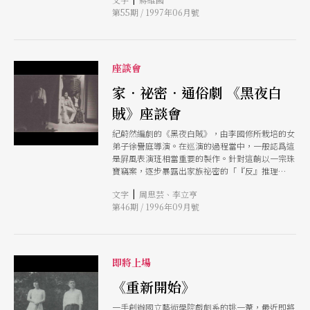
第55期 / 1997年06月號
座談會
家．祕密．通俗劇 《黑夜白
賊》座談會
紀蔚然編劇的《黑夜白賊》，由李國修所栽培的女
弟子徐譽庭導演。在巡演的過程當中，一般認爲這
是屛風表演班相當重要的製作。針對這齣以一宗珠
寶竊案，逐步暴露出家族祕密的「『反』推理
劇」，以下座談會的發言分別從劇本結構、製作及
|
文字
周思芸、李立亨
導演手法，進行了深度的討論。
第46期 / 1996年09月號
即將上場
《重新開始》
一手創辦國立藝術學院戲劇系的姚一葦，最近即將