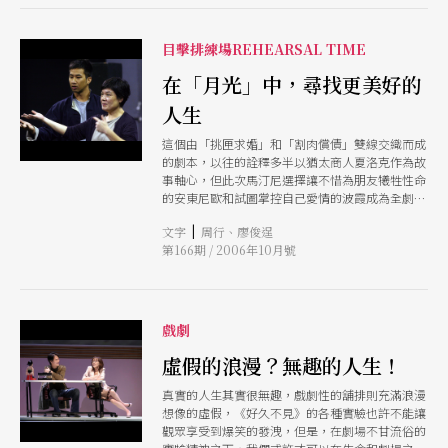
目擊排練場REHEARSAL TIME
在「月光」中，尋找更美好的
人生
這個由「挑匣求婚」和「割肉償債」雙線交織而成
的劇本，以往的詮釋多半以猶太商人夏洛克作為故
事軸心，但此次馬汀尼選擇讓不惜為朋友犧牲性命
的安東尼歐和試圖掌控自己愛情的波霞成為全劇核
心，「我想讓觀眾看到這兩個世故的男女是如何面
|
文字
周行、廖俊逞
對問題、化解問題的。而所謂的問題，不僅在於表
第166期 / 2006年10月號
象的挑匣、割肉，更有他們內在所感受的失落與孤
獨。」
戲劇
虛假的浪漫？無趣的人生！
真實的人生其實很無趣，戲劇性的舖排則充滿浪漫
想像的虛假，《好久不見》的各種實驗也許不能讓
觀眾享受到爆笑的發洩，但是，在劇場不甘流俗的