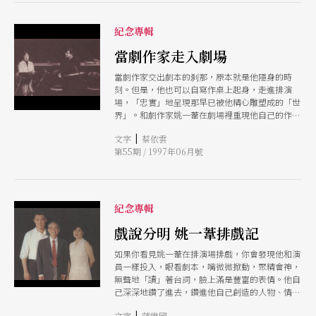
紀念專輯
當劇作家走入劇場
當劇作家交出劇本的刹那，原本就是他隱身的時
刻。但是，他也可以自寫作桌上起身，走進排演
場，「忠實」地呈現那早已被他精心雕塑成的「世
界」。和劇作家姚一葦在劇場裡重現他自己的作品
是個什麼樣的經驗？我們邀請他的夥伴們來談談。
|
文字
蔡依雲
第55期 / 1997年06月號
紀念專輯
戲說分明 姚一葦排戲記
如果你看見姚一葦在排演場排戲，你會發現他和演
員一樣投入，眼看劇本，嘴微微掀動，聚精會神，
無聲地「讀」著台詞，臉上滿是豐富的表情。他自
己深深地鑽了進去，鑽進他自己創造的人物、情境
之中
|
文字
蔣維國