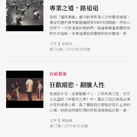
專業之道，路迢迢
如何「循序漸進」進行劇場表演人才的養成過程，
是從校園到業界都普遍感受到的共同問題。而有心
培育下一代表演者的老師們，無論是著重具體技術
的外在指點，或是強調自我覺察的内在養成，對於
所謂的「專業」表演教育理想，也都有一份屬於自
|
文字
安原良
己的不妥協的教學態度。
第116期 / 2002年08月號
台前幕後
狂歡縱慾、翻騰人性
走過近半生，從事敎職十二、三年的馬汀尼，在莎
士比亞的《仲夏夜之夢》中，讀出了自己身爲台灣
女性的成長心事；爲了實踐自己更貼近這片土地的
心情，她將協同學校裡的年輕演員與設計群，要把
俯瞰關渡平原的露天舞台，點綴得如夢似幻。
|
文字
傅裕惠
第77期 / 1999年05月號