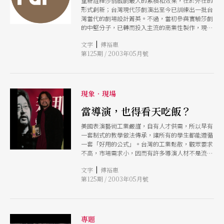
重新詮釋莎翁戲劇最大的累積和效果，在於外在的
形式創新；台灣現代莎劇演出至今已訓練出一批台
灣當代的劇場設計菁英。不過，當初參與實驗莎劇
的中堅分子，已轉而投入主流的商業性製作，現在
新一代創作者，恐怕得再從頭摸索一次。隨著創作
|
文字
傅裕惠
者年齡和資歷的不同，我們還是看到上、下兩代創
第125期 / 2003年05月號
作者對莎劇詮釋態度與立場的差異，這又隱然與創
作者的認同有關。所謂「亞洲的莎士比亞戲劇」逐
漸崛起，台灣劇場詮釋莎劇的時機已經成熟，現在
要加緊趕上的是莎士比亞戲劇的教育、推廣和研究
現象‧現場
當導演，也得看天吃飯？
美國表演藝術工業嚴謹，自有人才供需，所以早有
一套制式的教學做法傳承，讓所有的學生都能遵循
一套「好用的公式」。台灣的工業鬆散，觀眾要求
不高，市場需求小，因而有許多導演人材不是流
失，就是在原地徘徊。但是即使一開始沒有招牌響
|
文字
傅裕惠
亮的導演老師主導校園製作，單純以演員角度考量
第125期 / 2003年05月號
的劇場創作，其實不難發現創意的「奇蹟」與「生
機」，學問在於如何引導而已。
專題