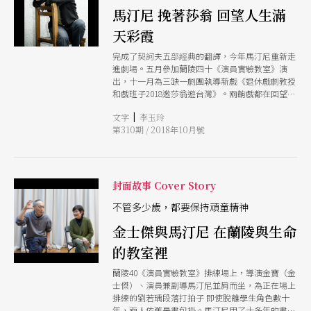
馬汀尼 挽著莎翁 回望人生滿
天彩霞
完成了契訶夫五部經典的翻譯，今年馬汀尼重新走
進劇場。五月參加蘭陵四十《演員實驗教室》演
出，十一月為三缺一劇團執導新戲《退休戲劇教授
和戲班子2018邀莎翁遊台灣》。兩齣戲都在回望人
生，以戲劇寫回憶錄。馬汀尼不諱言，年紀大了，
|
文字
李玉玲
開始想要回溯成長歷程，明年即將邁入六十歲，年
第310期 / 2018年10月號
底這齣戲，算是送給自己的暖壽禮物。
封面故事 Cover Story
不管多少歲，都要保持頑童精神
金士傑與馬汀尼 在蘭陵與生命
的教室裡
蘭陵40《演員實驗教室》排練場上，導演金寶（金
士傑）、演員兼副導馬汀尼並肩而坐，為正在場上
排練的劉若瑀段落打拍子 即使脫離學生角色數十
年，兩人依舊是書包掛。馬汀尼用了十多年的書包