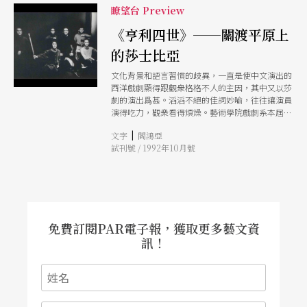
會，藉著對兩齣戲的得失評析與工作過程報吿，交
瞭望台 Preview
換意見，希望能夠傳遞經驗與心得，硏討莎劇現代
化及中文化的問題，供未來古典劇的演出參考借
《亨利四世》──關渡平原上
鏡。
的莎士比亞
文化背景和語言習慣的歧異，一直是使中文演出的
西洋戲劇顯得跟觀衆格格不人的主因，其中又以莎
劇的演出爲甚。滔滔不絕的佳詞妙喻，往往讓演員
演得吃力，觀衆看得煩燥。藝術學院戲劇系本屆的
學期公演挑上文化隔閡更大的歷史劇《亨利四
|
文字
閻鴻亞
世》，有點像高空走索。 《亨利四世》是莎士比
試刊號 / 1992年10月號
亞最富盛名的歷史劇之一，描述浪蕩的王子週遊於
宮廷與市井之間，後來又在戰場上力克頑敵，贏回
王位的過程。劇中以大量的社會風俗生活場景，對
照詭譎動盪的政局鬥爭，勾勒出豐富的時代風貌。
此劇寫於莎士比亞大量創作喜劇的時期，塑造了莎
劇舞台上最爲現實、豐滿、生動的喜劇形象──大
胖子浮斯塔夫。 浮斯塔夫貪生怕死、貪杯好色的
免費訂閱PAR電子報，獲取更多藝文資
享樂利己主義，可能讓中國觀衆輕易聯想到金庸筆
訊！
下的韋小寶，這種性格被約翰生博士形容爲「理智
與罪惡的複合」，「這種理智可能被讚美，但不能
被尊敬；這種罪惡可能被藐視，但並不被厭惡。」
近代的歷史觀更透視出，劇終浮斯塔夫被新王所
逐，無異預告了近代國家民間勢力屢受統治階層背