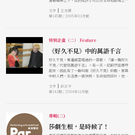
實驗精神之下，我們或許才可以在生命和劇場之間
找到「好久不見」的對話空間。
|
文字
王友輝
第145期 / 2005年01月號
特別企畫（二） Feature
《好久不見》中的萬語千言
好久不見，是潘越雲唱過的一首歌，「讓一聲好久
不見／代替我萬語千言」。有一天，紀蔚然這樣哼
起來，因此有了一齣叫做《好久不見》的戲，那其
中的人們，生活像一張快照，生命如同碎片，他們
說起好久不見，心裡卻撇撇嘴，能不見就不見。
|
文字
許正平
《好久不見》，其中有那萬語千言。
第143期 / 2004年11月號
專輯(二)
莎劇生根，是時候了！