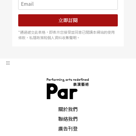
叛的歷史過程。 藝術學院演出的版本由導演馬汀
尼重譯與剪輯，將上、下兩部濃縮爲一整晚的幅
度，並在語言上提煉出精簡的戲劇性。人物幾乎全
以奔跑快速上下場，由平劇身段及西方演技方法中
立即訂閱
尋找、建立的獨立表演系統，也在舞台上表現爲淸
楚外現的姿勢和動作。 馬汀尼曾經執導《馬哈台
*通過遞交此表格，即表示您接受並同意已閱讀本網站的使用
北》、《雅克和他的主人》及《三個乖張女人所共
條款，私隱政策和個人資料收集聲明。
同撰寫的詞不達意的女性論文》。她認爲，每一齣
戲都有其自我的風格和屬性，一般演出多因陋就
簡，無暇考慮也無力管轄，但每齣戲的演出都應發
掘出不同的語言特性和動作規範。 這次的《亨利
:::
四世》，便是建立在非寫實的空間及表演技巧上。
以明快、俐落、大方的整體風格，掃除演出古典劇
作的積習。房國彥的舞台設計架構起建築中的交通
工事景觀，讓台灣隨處可見的真實場景，襯托出古
典歷史的現實性。靳萍萍的服裝設計也向當代時尚
線條取法。相對的，演員的臉部化妝則片段取材、
變造平劇臉譜，但已脫離定型的傳統模式，而成爲
角色特質的投射。以種種既成符號的重組，具像化
PAR 表演藝術雜誌
莎士比亞複雜的人性觀。 同時在藝術學院教表演
關於我們
及導演的馬汀尼説，莎劇的表演迫切需要超乎寫實
的風格，尤其在動作上，及口白的韻味上，都不是
聯絡我們
寫實的細節模擬、情緒再現可以爲功。幫助學生走
出寫實風格的窠臼，掌握整體意旨的詮釋，戲劇既
廣告刊登
然是扮演，自然「