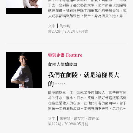
下去，寫到進了臺北藝術大學，從本來主攻的編導
轉任演員。林鈺玲把腦中精采萬色的美麗景致，或
人或事都精緻雕琢放上舞台。身為演員的她，勇於
挑戰各式角色，從林奕華的《包法利夫人》、《華
|
文字
陶維均
麗上班族》、徐堰鈴的《迷離劫》，到現在正在排
第232期 / 2012年04月號
練的跨海巡演製作《孫飛虎搶親》，她閃爍著一雙
大眼，好奇又專心地看著周邊所有。她靈活穿梭角
色之間，嬌小身軀散放著凝聚力十足的能量，有種
獨特的靈氣。表演老師林如萍形容，她的表演「以
少見的內斂見長」。不論是出國working
特別企畫 Feature
holiday，學習做麵包，和交往多年的男友結婚，
她每一步都踩得踏實，照自己的步調前進。
蘭陵人憶蘭陵事
我們在蘭陵，就是這樣長大
的……
蘭陵劇坊三十年，造就出多位蘭陵人，那些在排練
場的汗水、淚水、口水、笑聲，就好像烙鐵般銘刻
在這些蘭陵人的心頭，在他們青春的歲月中，留下
影響一生的清晰痕跡。本刊專訪李天柱、馬汀尼等
多位蘭陵人，為我們道來他們與蘭陵的故事。
|
文字
朱安如、陳艾可、廖俊逞
第197期 / 2009年05月號