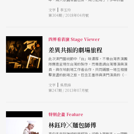
大王，滿是縫縫補補；金寶的書包倒顯得新，那是
|
文字
李玉玲
舞台劇《最後十四堂星期二的課》兩百場演出紀
第304期 / 2018年04月號
念。 工作結束，兩人不約而同往戶外集合，吞雲
吐霧。沒有太多交談，只是放鬆地吸與吐，青春記
憶就在煙霧中浮現：雙十年華的馬汀尼，崇拜西
蒙．波娃，疑惑：為什麼女生不能打赤膊？小便不
能站著？繳交第一個蘭陵作業是把枕頭夾在大腿
四界看表演 Stage Viewer
間；白天腦袋冒著許多思春小泡泡的金寶，進了排
練場泡泡撐破，對著眼前漂亮女團員推拖拉扯，在
差異共振的劇場旅程
蘭陵開放劇場訓練下，身體瞬間透明，非男非女。
此次澳門藝術節中「台」味濃厚，不是台灣表演團
隊應邀呈現在台灣的製作，而是邀請台灣導演與演
員，與在地劇場工作者合作，共同鋪展一場互相撞
擊激盪的劇場之旅。包含王墨林與澳門演員的《長
夜漫漫路迢迢》，高俊耀、鄭尹真、王肇陽參與的
|
文字
吳思鋒
《大世界娛樂場》與馬汀尼執導澳門青年劇團的莎
第247期 / 2013年07月號
劇《冬天的故事》，這樣的過程，為兩地劇場工作
者帶來怎樣的體驗與思索，後續效應值得觀察。
特別企畫 Feature
林鈺玲╳麵包師傅
高中本來唸理組的林鈺玲，卻愛上寫劇本，一頭栽