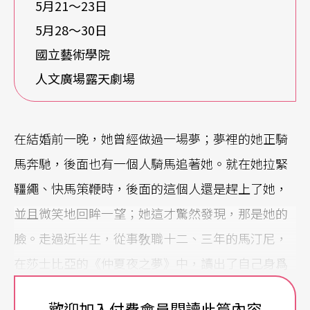
5月21〜23日
5月28〜30日
國立藝術學院
人文廣場露天劇場
在結婚前一晚，她曾經做過一場夢；夢裡的她正騎
馬奔馳，後面也有一個人騎馬追著她。就在她拉緊
韁繩、快馬策鞭時，後面的這個人還是趕上了她，
並且微笑地回眸一望；她這才驚然發現，那是她的
臉。走過近半生，從事敎職十二、三年的馬汀尼，
在莎士比亞的《仲夏夜之夢》中，讀出了自己身爲
台灣女性的成長心事；爲了實踐自己更貼近這片土
歡迎加入付費會員閱讀此篇內容