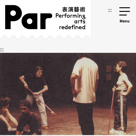
跳到主要內容區塊
網站導覽
:::
:::