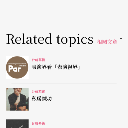
「戲中戲」。
九二年執導的《亨利四世》，對馬汀尼來說是實踐
Related topics
上的啓蒙。從莎劇中文化的嘗試，到對表演方法的
相關文章
摸索，馬汀尼發現其實台語最能表現莎劇語言中的
抑揚頓挫。同時她表示本省男性粗獷自然的特質，
台前幕後
構成她認爲性感憂鬱的條件，特別能刺激她這個習
表演界看「表演視界」
慣「國語官腔」的女性的想像。於是，她不僅在選
角上著重演員特質和團隊默契，並且在長達數月的
台前幕後
工作坊workshop訓練中，除了挖掘演員身體裡潛移
私房練功
默化而來的節奏感：如舞龍舞獅和「鳳陽花鼓」
等，也開放演員演練各種方言的可能。馬汀尼認
台前幕後