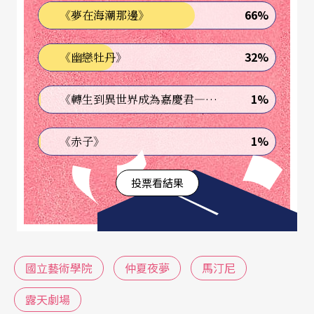
66%
《夢在海潮那邊》
一場《仲夏夜夢》的狂歡縱慾，把人性底層的另一
面翻騰起來。
32%
《幽戀牡丹》
相對於劇中拘謹圓滑的宮廷貴族的角色，就是在仲
1%
《轉生到異世界成為嘉慶君—發現我的祖先是詐騙集團!?》
夏夜夢裡「興風作浪」的森林仙人；演過了《Wido
w98浮城奇書》之後，黃士偉回到校園，再次和徐
1%
《赤子》
堰鈴合作，以相當密切的合作默契，詮釋劇中的
投票看結果
「仙王」與「帕克」。演完《KiKi漫遊世界》，即將
結束藝術學院八年生涯的徐天祥，飾演戲裡被帕克
「亂點鴛鴦譜」的兩對癡情戀人，其中之一的角
色。此外，馬汀尼特意安排一組融合台灣本土性格
國立藝術學院
仲夏夜夢
馬汀尼
的「工匠角色」，利用肢體節奏和自然喜感，在戲
露天劇場
中搬演一齣旣有歌仔戲特色，又有胡撇仔戲生猛的