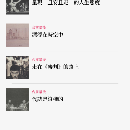
爲，舞台表演不能「騙人」，無法「藏拙」；旣然
呈現「且安且走」的人生態度
演員的口音不是字正腔圓的國語，何不就引導他
們，盡情發揮個人特質？
台前幕後
漂浮在時空中
露天劇場
打破慣性
隔了七年之後再次執導莎劇，即使因身兼系主任校
台前幕後
務繁忙，馬汀尼依舊期待自己能全力一搏，首度率
走在《審判》的路上
團在新成立的露天人文劇場公演。選擇露天劇場，
是希望爲這批演員找出表演的可能。雖然翻新不一
台前幕後
定是創新，但戶外劇場的表演能夠打破這批學生演
代誌是這樣的
員的表演慣性，同時給觀衆一個新鮮的觀戲經驗。
此外，透過跨界的設計交流，馬汀尼期待和這批當
代菁英，在校園的一角，創造出雅俗共賞的空間。