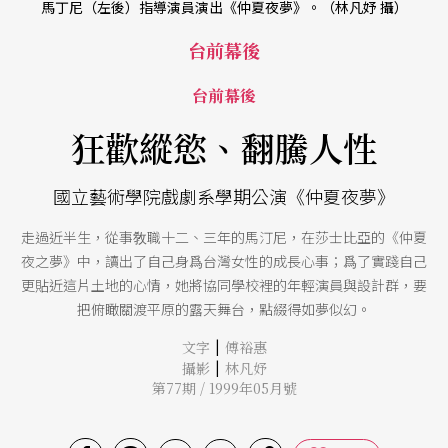
馬丁尼（左後）指導演員演出《仲夏夜夢》。（林凡妤 攝）
台前幕後
台前幕後
狂歡縱慾、翻騰人性
國立藝術學院戲劇系學期公演《仲夏夜夢》
走過近半生，從事敎職十二、三年的馬汀尼，在莎士比亞的《仲夏
夜之夢》中，讀出了自己身爲台灣女性的成長心事；爲了實踐自己
更貼近這片土地的心情，她將協同學校裡的年輕演員與設計群，要
把俯瞰關渡平原的露天舞台，點綴得如夢似幻。
|
文字
傅裕惠
|
攝影
林凡妤
第77期 / 1999年05月號