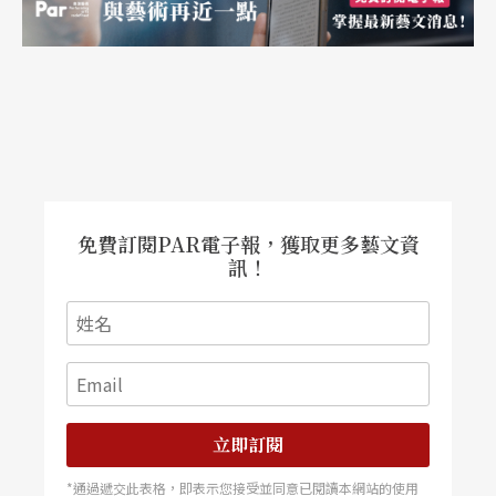
會人的潛意識想像。林克華認爲，在我們所處的這
個消費文明主導的科技社會，壓克力似乎也是一種
產物的代表。《仲夏夜夢》所描繪的自然環境，其
實離我們都很遙遠，因此利用人工材質創造所謂的
自然環境，兼具了反諷和設計的概念。
免費訂閱PAR電子報，獲取更多藝文資
除了舞台的突破，服裝設計王世信也特別跨行，延
訊！
伸當代流行服飾的構想，甚至使用飮料罐頭的材
料，大膽設計這齣森林夢遊的角色服裝。當不同的
四組角色在舞台上演出，觀衆彷彿在看四種不同設
計的服裝秀展。劇中的小仙群，還特地學習直排
立即訂閱
輪，企圖詮釋速度和靑春。尤其在五月仲夏的夜景
裡，透過曹安徽的燈光設計，我們將會看到台上台
*通過遞交此表格，即表示您接受並同意已閱讀本網站的使用