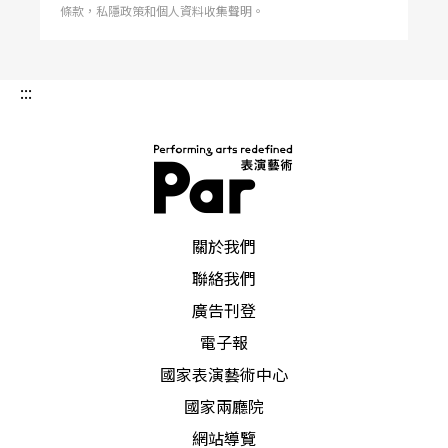
條款，私隱政策和個人資料收集聲明。
下、天上地下截然不同的星空輝映。馬汀尼自己或
許已從一場夢中醒來，但觀衆將在她的引領下，走
:::
進另一場舞台幻夢中。
文字｜傅裕惠 劇場工作者
PAR 表演藝術雜誌
關於我們
聯絡我們
廣告刊登
電子報
國家表演藝術中心
國家兩廳院
網站導覽