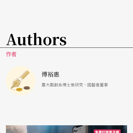
林克華接下了這次「改造」露天劇場空間的舞台設
計。他表示原先露天劇場的設計，是希望讓觀衆坐
Authors
在校區行政大樓和兩側高塔間的樓梯，以關渡平原
的都會夜景爲背景，觀賞木板和水泥舞台的演出。
作者
但這次馬汀尼要「反其道而行」，讓觀衆坐在泥地
區的觀衆席，往上看高塔和水泥舞台的表演，其中
傅裕惠
最大的困難和挑戰在於高塔有七層樓高，而舞台延
臺大戲劇系博士後研究、國藝會董事
伸範圍非常大，演員站在舞台區表演，容易顯得非
常渺小。因此，他利用「萬國旗」的原理，以不同
色彩的塑膠布裝飾兩側高塔，並裁製透明壓克力
樹，配合服裝設計王世信的「人工」理念，旣讓觀
衆不致因森林場景而看不見演員表演，又能實踐都