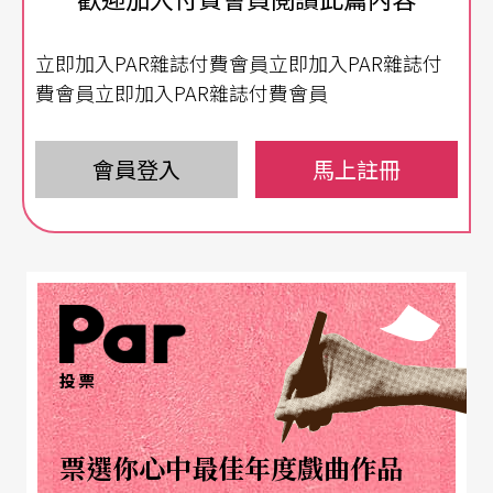
地的心情，她將協同學校裡一批個性特異、天眞瀾
漫的年輕演員，搭配目前台灣劇場界創作力最爲活
立即加入PAR雜誌付費會員立即加入PAR雜誌付
躍的幾位設計群，在五月的仲夏夜裡，把俯瞰關渡
費會員立即加入PAR雜誌付費會員
平原的露天舞台，點綴得如夢似幻。
會員登入
馬上註冊
與台灣社會共鳴
劇名雖爲《
仲夏夜夢
》，但馬汀尼經過一番徹底硏
究之後，在莎士比亞的劇本中，找出許多可與台灣
社會共鳴的線索。從開場的一對新婚夫妻席修斯王
與熹波麗塔簡練的應對之後，在長達一百多行的對
投票
話過程中，劇中這位即將與「宮廷權貴」成親的亞
美松女王熹波麗塔，竟再無一句台詞；馬汀尼表
票選你心中最佳年度戲曲作品
示，台灣女性習慣在男人面前沈默，這次她要透過