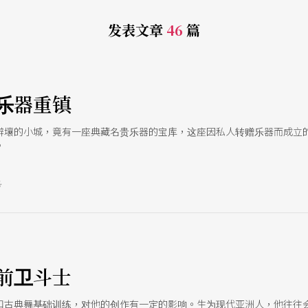
发表文章
46
篇
乐器重镇
僻壤的小城，竟有一座典藏名贵乐器的宝库，这座因私人转赠乐器而成立
。
号
e
前卫斗士
和古典舞基础训练，对他的创作有一定的影响。生为现代亚洲人，他往往