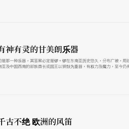
有神有灵的甘美朗乐器
的是那一种乐器，其答案必定是锣。锣在东南亚历史悠久，分布广被，用
南亚及中国西南的部族酋长或国王以铜鼓为重器，有权力及魔力，至今仍
此在音乐上就称之为锣群。锣群文化（Gong-chime culture）
千古不绝 欧洲的风笛