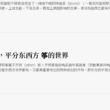
pe）就摆脱不掉那没完没了，绵绵不绝的持续音（drone）；一看到风笛
印度，上自北欧，下及北非，再加上英国影响的北美、澳洲及纽西兰都有
，平分东西方 筝的世界
和筝属于齐特（zither）族。齐特是指弦鸣乐器中其器身（多数兼具
的是东西方世界都有，又都具重要地位的两种类似的齐特，即东方的半筒
的筝。