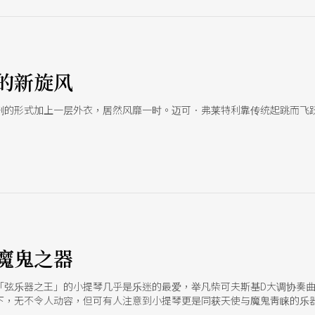
的新旋风
剧的形式加上一层外衣，居然风靡一时。迈可．弗莱特利靠传统起跳而飞
魔鬼之器
「弦乐器之王」的小提琴几乎是乐迷的最爱，举凡柴可夫斯基D大调协奏
下，无不令人动容，但可有人注意到小提琴更是同获天使与魔鬼靑睐的乐