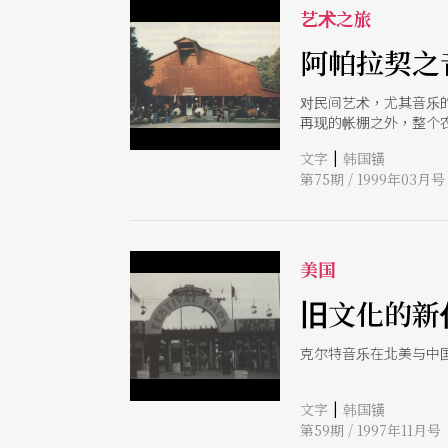
艺术之旅
阿帕拉契之
对民间艺术，尤其音乐
再现的帐棚之外，整个
|
文字
韩国𨱑
第75期 / 1999年03月号
美国
旧文化的新
克尔特音乐在北美与中
|
文字
韩国𨱑
第59期 / 1997年11月号