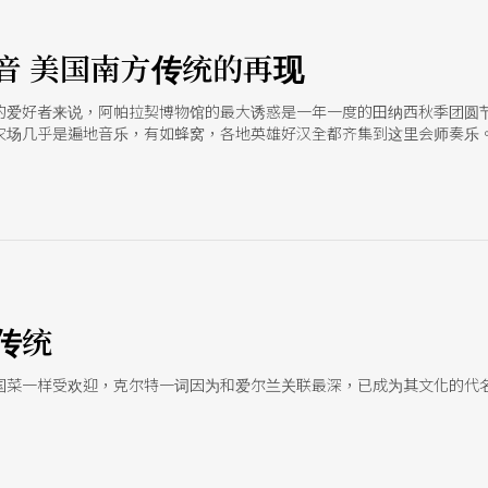
音 美国南方传统的再现
的爱好者来说，阿帕拉契博物馆的最大诱惑是一年一度的田纳西秋季团圆
农场几乎是遍地音乐，有如蜂窝，各地英雄好汉全都齐集到这里会师奏乐
传统
国菜一样受欢迎，克尔特一词因为和爱尔兰关联最深，已成为其文化的代