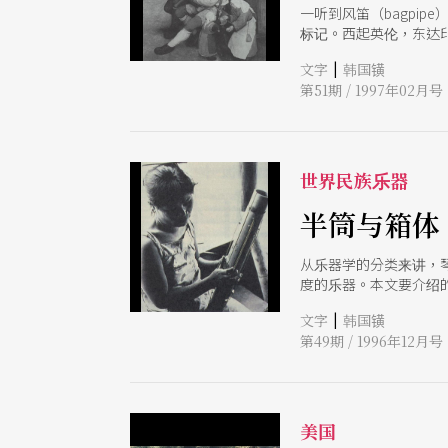
一听到风笛（bagpi
标记。西起英伦，东达
|
文字
韩国𨱑
第51期 / 1997年02月号
世界民族乐器
半筒与箱体
从乐器学的分类来讲，琴
度的乐器。本文要介绍
通俗地说就是东西世界
|
文字
韩国𨱑
第49期 / 1996年12月号
美国