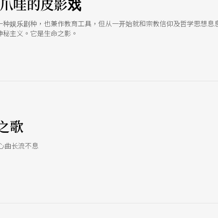
中爪哇的皮影戏
一种娱乐剧种，也兼作教育工具，但从一开始就和宗教信仰及哲学思想息
神秘主义。它是生命之影。
之歌
心曲长流不息