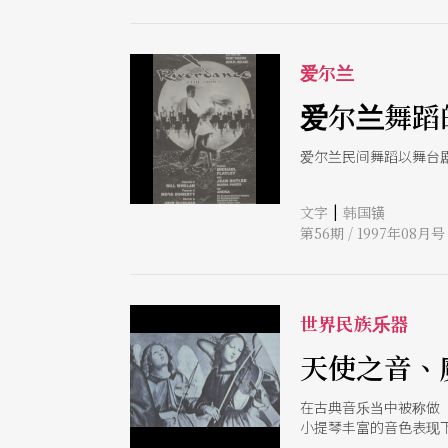
爱尔兰
爱尔兰舞蹈
爱尔兰民间舞蹈以舞台
|
文字
韩国𨱑
第56期 / 1997年08月号
世界民族乐器
天使之音、
在古典音乐当中被称做
小提琴丰富的音色表现