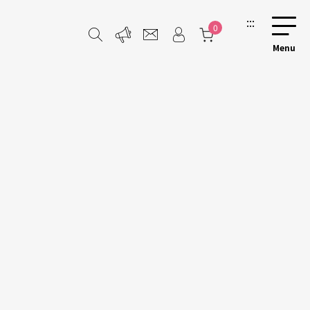
:::
0