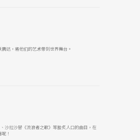
跃腾达，将他们的艺术带到世界舞台。
曲、沙拉沙替《流浪者之歌》等脍炙人口的曲目，在
器呢！