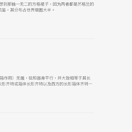
就联想到那独一无二的方格裙子，因为两者都是苏格兰的
风笛，其分布占世界版图大半。
共鸣箱作用）无颈，弦和器身平行，并大致相等于其长
长形齐特或箱体长形齐特以及西方的长形箱体齐特，