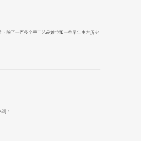
节，除了一百多个手工艺品摊位和一些早年南方历史
。
名词。