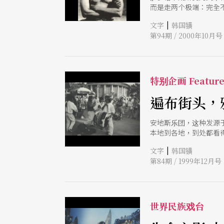
而是走两个极端：完全
|
文字
韩国𨱑
第94期 / 2000年10月号
特别企画 Featur
遍布街头，
安地斯乐团，这种发源
本地到各地，到处都看
|
文字
韩国𨱑
第84期 / 1999年12月号
世界民族戏台