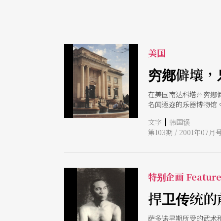
美国
穷鄕僻壤，
在美国南达科塔州穷鄕
名闻遐迩的乐器博物馆
|
文字
韩国𨱑
第103期 / 2001年07月
特别企画 Featur
捍卫传统的
萨多诺早期所受的武术