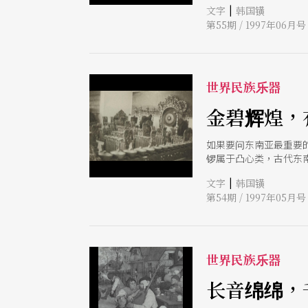
|
文字
韩国𨱑
第55期 / 1997年06月号
世界民族乐器
金碧辉煌，
如果要问东南亚最重要
锣属于凸心类，古代东
串锣组织起来演奏旋律。因
|
文字
韩国𨱑
了。
第54期 / 1997年05月号
世界民族乐器
长音绵绵，