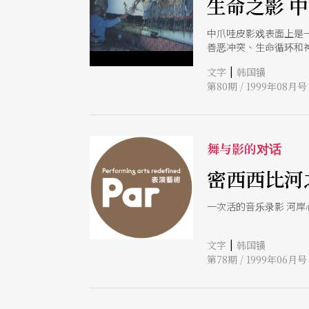
生命之影 
中爪哇皮影戏表面上是
善恶冲突、生命循环和
|
文字
韩国𨱑
第80期 / 1999年08月号
舞与影的对话
密西西比河
一次活的音乐录影 河岸
|
文字
韩国𨱑
第78期 / 1999年06月号