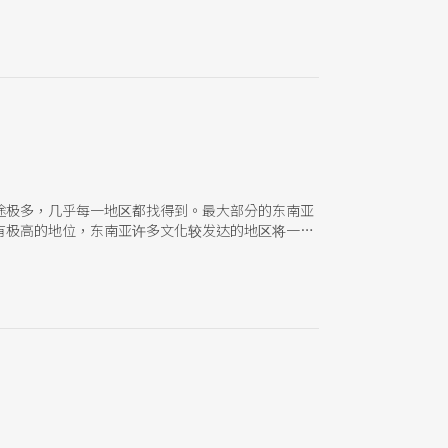
途极多，几乎每一地区都找得到。最大部分的东南亚
有极高的地位，东南亚许多文化较发达的地区将一连
最大及复杂的组织，也是最佳的代表则非印尼的甘美朗莫属