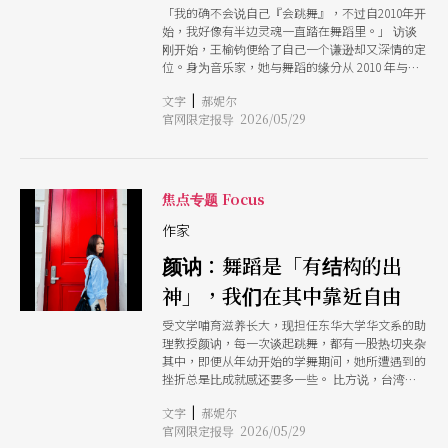
越了那道门槛。 邀请您，跟著这3种截然不同的视
「我的确不会说自己『会跳舞』，不过自2010年开
角，一起在舞蹈中靠近自由。 （本文出自
始，我好像有半边灵魂一直踏在舞蹈里。」 访谈
OPENTIX两厅院文化生活）
刚开始，王榆钧便给了自己一个谦逊却又深情的定
位。身为音乐家，她与舞蹈的缘分从 2010 年与周
书毅、周东彦共创《空的记忆》正式展开。那是一
|
文字
郝妮尔
场漫长的探索，在广达演艺厅的发展期里，她发现
官网限定报导 2026/05/29
声音、影像与身体三者，在当下竟能「一起呼
吸」，共存共在。 这份「呼吸感」，成了王榆钧
往后10多年不断往返于音乐与身体之间的动力。即
便她一再说自己不会跳舞，但她对身体的理解，早
已透过音符与声响，渗透进舞者的肌理。 王榆钧
焦点专题 Focus
的艺术背景深植於戏剧，曾参与过肢体工作坊、感
受过葛罗托斯基（Jerzy Grotowski）的身体课。
作家
这让她与一般纯粹从听觉出发的音乐家不同，对身
颜讷：舞蹈是「有结构的出
体有一种「基本认识」，但也正因如此，她更著迷
于舞者身上那种超越语言的表达。 「音乐或声
神」，我们在其中靠近自由
响，本来就不是透过语言的路径来表达。而舞蹈最
迷人的地方，就是当身体变成语言的时候。」她
受文学哺育滋养长大，现担任东华大学华文系的助
说。 在戏剧作品中，通常有一个具体的文本作为
理教授颜讷，每一次谈起跳舞，都有一股热切夹杂
支撑；但在舞蹈里，主题往往是抽象的、心理性
其中，即便从年幼开始的学舞期间，她所遭遇到的
的。她举例说明，周书毅在《看得见的城市，看不
挫折总是比成就感还要多一些。 比方说，台湾某
见的人》试图用骨骼的关节去表达城市的「拆除与
一时期家家户户都流行送小孩去上芭蕾舞课，「我
重建」，而王榆钧在创作声音与音乐时，思考的就
|
文字
郝妮尔
也去了，当时跟其他小朋友一起摆『小天鹅』的姿
不再只是悦耳的旋律，而是如何营造一个声音状
官网限定报导 2026/05/29
势，整个人要弯起来、想办法让脚趾头碰到头部，
态、氛围，或者其他的可能。「在这过程中，我发