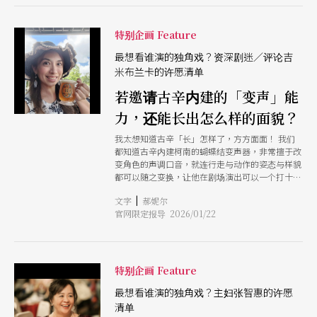
天恒」的独角戏。他以刺点创作工坊团长与音乐剧
编导的身分，多年来致力于原创中文音乐剧，累积
了《苦鲁人生》、《今晚，我想来点》等大受好评
特别企画 Feature
且风格鲜明的作品。并且常常在演出内容中置入许
多彩蛋和宇宙的串联。
最想看谁演的独角戏？资深剧迷／评论吉
米布兰卡的许愿清单
若邀请古辛内建的「变声」能
力，还能长出怎么样的面貌？
我太想知道古辛「长」怎样了，方方面面！ 我们
都知道古辛内建柯南的蝴蝶结变声器，非常擅于改
变角色的声调口音，就连行走与动作的姿态与样貌
都可以随之变换，让他在剧场演出可以一个打十
个，男的女的、年轻的老的，万能 Swing。那，如
|
文字
郝妮尔
果活用这能力，有没有可能以一人之姿演出需要多
官网限定报导 2026/01/22
角色的经典，像是 Andrew Scott 挑战凡尼亚舅舅
的 Vanya。
特别企画 Feature
最想看谁演的独角戏？主妇张智惠的许愿
清单