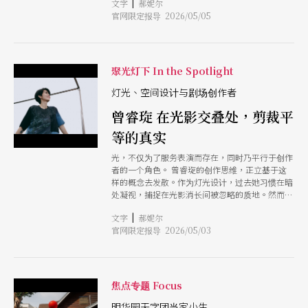
|
文字
郝妮尔
合全都由他一手掌握。可是，在学习更多表演与
官网限定报导 2026/05/05
会、得知更多表达的工具以后，谢孟庭理解收束的
重要性，也明白「以前很急著表达的自己，很有可
能是害怕单薄的那一面被人发现吧？」 从这句话
开始，谢孟庭像是要把生命的不安一次梭哈，一点
都不藏地表露自己的恐惧。
聚光灯下 In the Spotlight
灯光、空间设计与剧场创作者
曾睿琁 在光影交叠处，剪裁平
等的真实
光，不仅为了服务表演而存在，同时乃平行于创作
者的一个角色。 曾睿琁的创作思维，正立基于这
样的概念去发散。作为灯光设计，过去她习惯在暗
处凝视，捕捉在光影消长间被忽略的质地。然而，
出身自北艺大的实作磨练，到纽约疫情期间的生存
|
文字
郝妮尔
自省，再到泰国街头的文化观察，曾睿琁的创作路
官网限定报导 2026/05/03
径始终在处理一个核心命题：平等。 至于，所谓
平等，或许可以这么解释：一种试图消解创作者与
技术、神圣与庶民、乃至人与机器之间界限的温柔
实践。
焦点专题 Focus
明华园天字团当家小生