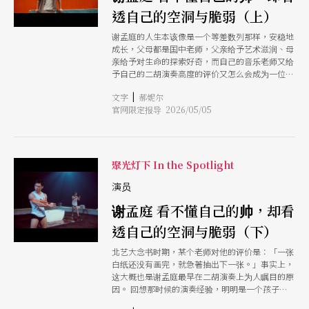
驻唱生涯。 虽然踏入职场以后，有段时间几乎没
透自己的空洞与脆弱（上）
唱了，不过对于音乐的向往却没有变过。与其说音
乐是他青春时期的一场梦境，不如说是日后引领他
谢孟庭的人生本该像是一个等差数列那样，安稳地
从事任何选择的沃土，使其无论走到哪里，他也似
成长，父母都是国中老师，父亲给予艺术滋润、母
乎从未远离过艺术文化。
亲给予对生命的探索好奇，而自己的音乐老师又给
予自己的二胡演奏高度的评价又怎么会成为一位演
员呢？ 「老师的确说过我有潜力，甚至说过愿意
|
文字
郝妮尔
免费替我上二胡课。可是这不符合我们家的行事风
官网限定报导 2026/05/05
格，而且我当时隐隐觉得，如果真的往这条路走去
的话，未来会怎么样，好像能看得一清二楚？」谢
孟庭说，那种维持均速的等差成长方式，他很早知
道不是自己想要的未来。可是，他想要什么？其实
那时候的自己也不知道。 高中到新竹念书，离开
聚光灯下 In the Spotlight
桃园，跟阿嬷一起生活，他形容，「那段时间，是
毫无节制的自由。」流连网咖，放任成绩摆烂，父
演员
母开始束手无策，可是问题来了，「那么自由要干
谢孟庭 看不懂自己的帅，却看
嘛啊？」那个时候的谢孟庭其实就展现出一个状
态：他也会怕，会不安，害怕让人看见自己在自由
透自己的空洞与脆弱（下）
中不知所措的样子，所以他会逞强，甚至替自己报
名国乐比赛、自行去找个人指导老师，想看自己放
北艺大念书时期，某个老师对他的评价是：「一张
任以后还能不能拿回一点成绩，又或者过往的努力
白纸还没有画完，就急著抽出下一张。」事实上，
只是一场空？
这大概也是谢孟庭最早在二胡演奏上为人瞩目的原
因。 回想那时候的演奏经验，明明是一个孩子，
表演姿态却是那样大起大落，好像音乐里的悲欢离