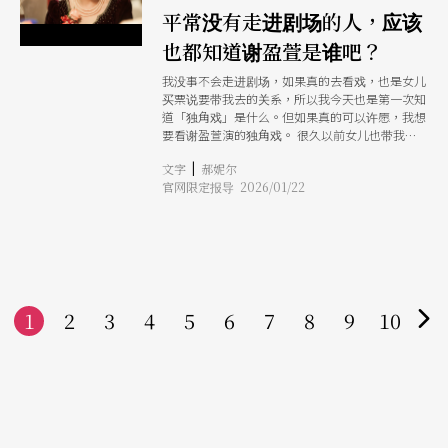
平常没有走进剧场的人，应该
也都知道谢盈萱是谁吧？
我没事不会走进剧场，如果真的去看戏，也是女儿
买票说要带我去的关系，所以我今天也是第一次知
道「独角戏」是什么。但如果真的可以许愿，我想
要看谢盈萱演的独角戏。 很久以前女儿也带我进
剧场看过谢盈萱的演出，这几年她只出现在电视、
|
文字
郝妮尔
电影萤幕上了，虽然好像更频繁走进我们的视线
官网限定报导 2026/01/22
中，不过总觉得距离更远。我很少喜欢过一个演
员，不过只要她出现的场合，我就觉得很有意思，
扮丑扮美都可以，讲话很有力量，记得我以前在剧
场里面，不管坐得再远，都能看到很多他身上有的
细节。我印象最深是有一次看了《明年，或者明天
见》，谢盈萱在里面演孕妇的时候，我后来跟女儿
说：「那个人连脚指头都会演戏，我怀孕的时候也
1
2
3
4
常常觉得脚要抽筋，脚指头动个不停」现在想起，
5
6
7
8
9
10
还是觉得很有趣。
下
一
页