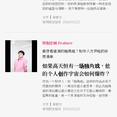
压抑的或愤怒的，他的表演始终保持著一种收放自
如的诚恳与清晰。 他不是那种一出场就占满画面
的演员，真正吸引人的，是他那些不强调、却极具
|
文字
郝妮尔
力量的细节让人感觉：这个人身上正在发生什么。
官网限定报导 2026/01/22
因为这些特质，我认为他特别适合独脚戏。我想像
他站在舞台上，不需要太多布景，只要一张椅子、
一束光，他就能开始讲一个普通男人的故事。用很
轻的语气、很真实的呼吸，慢慢把那些人性里的复
杂不安、逃避、幽默、倔强一层层地打开。 我相
特别企画 Feature
信，姚淳耀能让一个人的独白，变成观众愿意静下
来听的一段生命。
最想看谁演的独角戏？制作人方尹纶的许
愿清单
如果高天恒有一场独角戏，他
的个人创作宇宙会如何爆炸？
作为一个制作人，对「独角戏」这样的作品会有不
同面向的期待：一是站在观众面思考，我认为独角
戏的演出最让观众著迷之处在于它能以最纯粹、最
密集的能量，将一个表演者的生命经验、创作脉络
与个人魅力，毫无保留地倾泻而出。二是在演出制
|
文字
郝妮尔
作面，如果要完整体现一个表演者爆发性的演出能
官网限定报导 2026/01/22
量，能够集编、导、演于一身的人，会是最符合剧
场「经济效益」的模式。 所以，我非常期待「高