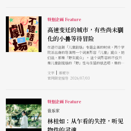
剧系，在校期间从未修过任何一堂与儿童剧相关的
课程，且不约而同地，两人对于对儿童剧的理解，
最初仅仅定锚于自身的童年记忆，或是陪伴家族后
辈的生命经验。然而，当她们真正跨入这个领域，
特别企画 Feature
各自谈起她们的创作，如《小路决定要去远方》、
《我，有一个问题？》、《掰掰见习生》与《永远
高速变迁的城市，有些尚未驯
不要长大的地方》等作品时，彼此都更加确定，儿
化的小兽等待冒险
童剧并非只是儿童的游戏，且或许，其间饱含的信
任连结、投入的程度，更靠近剧场的本质。 在对
在进行这趟「儿童剧场」专题企画的时候，两个学
谈中，两位导演温柔地拆解了社会对儿童剧的刻板
院派出身的导演用一个词来形容「儿童」观众，她
印象，一边创作也仿佛一边与童年的自己对话，于
们说，那是「野生观众」。 这个词形容的不仅只
是选择在剧场里与孩子进行一场平等的对话。面对
是儿童剧现场的「野」性与生猛的状态嗯，是的，
台下那群尚未被理性符号框架、全然依赖感官的
我们不可否认许多孩子进入黑孩子以后，他们对世
「野生」观众，创作者必须把规矩与调度隐藏在光
|
文字
郝妮尔
界的好奇被无限放大以后，还没被掩盖殆尽的动物
影与走位之中，甚至必须勇敢地与孩子谈论离去、
官网限定报导 2026/07/03
性本能，会活灵活现地展现出来，包括恐惧、怀
死亡与负面情绪。 有趣的是，这趟向儿童靠近的
疑、触摸、冲撞，当然，也包括对世界最原始的信
旅程，最终似乎反过来疗愈了被科班训练、与专业
任与爱的渴望。另一方面，这里所谓的「野生」，
评论捆绑的导演自身。透过孩子的眼睛，重新凝视
也是让艺术家知道，面前站的是绝对「诚实」的观
剧场发生的那一刻，找回「故事怎么讲最有趣」的
众，不是一个专业评论者，也不是被社会化、懂得
特别企画 Feature
初心。
顾及艺术家自尊心的成年人，儿童的爱与恨总是毫
不保留地喷发。 因此，从事儿童剧创作，才是这
音乐家
么让人著迷又冒险的行动吧？过去很长的一段时间
林桂如：从乍看的失控，听见
里，只要提起「儿童剧」，许多大人的脑海里大概
都会自动播放一组画面：台上穿著色彩斑斓的布偶
物件的灵魂