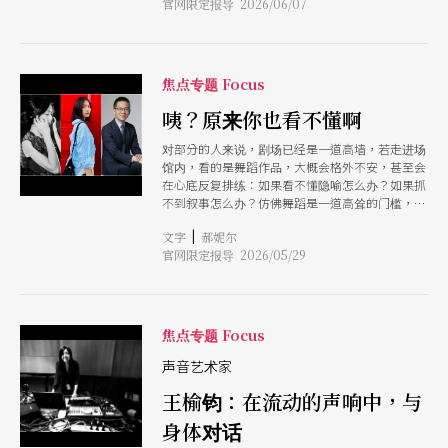
整理现在应该发展到什么阶段，彼此如何选择如何
官网限定报导 2026/06/07
的音乐也有千万种。说到陪伴她日常生活的，除了
取舍？透过限制，寻找新的方向或是可能性。」
古典音乐之外，多是平静、恬淡的声音，唯有如
「在排练期间，科斯塔斯很像是我的镜子，我可以
此，才能够稍微安抚其紧绷过头的心。
透过他不断反
焦点专题 Focus
咦？原来你也看不懂啊
对部分的人来说，剧场已经是一道高墙，若走进场
馆内，看的是舞蹈作品，大概会格外不安，甚至会
在心底反复排练：如果看不懂隐喻怎么办？如果抓
不到叙事怎么办？仿佛舞蹈是一道高耸的门槛，门
后藏著一套必须先领到密码才能解开的语言。 本
|
文字
郝妮尔
次的专访企划，大概就是给予这到大门一道开启的
官网限定报导 2026/05/29
钥匙，我们从文学、音乐甚至财商管理专家的角度
来看，望向舞台上舞动的身体，他们看到了什么？
且有趣的是，3位受访者在被问及「看不懂舞怎么
办」的时刻，异口同声回答的是：「啊我也常常看
不懂呢。」 或许，在观看的时候，意义的不明确
焦点专题 Focus
才是它最确实的地方，我们感受风感受雨滴感受阳
光的方式，也可以拿来换作是感受舞蹈的能力。
声音艺术家
所以说，这3篇专访，也是3份温柔的邀请函。邀请
王榆钧：在流动的声响中，与
人发现，原来「看不懂」也是一种看舞的方式。且
当我们放下面对标准答案的偏执，纯粹把自己交给
身体对话
剧场里的空气、灯光与那份颤动的气息，便已经跨