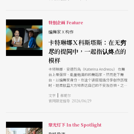
人格），生完孩子之后，好像过去情感导向的自己
有一点点被唤醒。」 作为尝剧场的导演，洪信惠
自2018年从英国留学回台以后，已发表作品无数。
她过去认为愈理性的作品愈能犀利地扣紧议题，然
特别企画 Feature
而这几年却不断思考「温柔的力道」，让锐利与舒
服的感受并肩而行，成为作品坚定的信念。这样的
编舞家Ｘ构作
想法，或许在她为人母后更加强烈。
卡特琳娜Ｘ科斯塔斯：在无穷
尽的提问中，一起指认终点的
模样
卡特琳娜．安德烈乌（Katerina Andreou） 在舞
台上是强悍、能量饱满的的舞蹈家，然而走下舞
台，以编舞家身分，在这个讲座现场分享创作历程
时，她柔软且大方地表达自己的不安及恐惧。之所
以能够让她如此坦诚的原因，大概舞蹈构作、同时
|
文字
郝妮尔
也是她多年的好友科斯塔斯．凯基斯（Costas
官网限定报导 2026/06/29
Kekis）也是这场演讲的与谈人。 谈创作与构作之
间，他们先谈的不是创作的问题，而是人的连结。
二人基于同样出身自希腊、同样是舞蹈家与编舞
家，且熟悉彼此的舞蹈美学多年的基础下，进而展
开创作与构作的全新关系。 讲座现场极其动人之
聚光灯下 In the Spotlight
处，乃在于二人都相信，这场合作应是流动如水的
状态，而非「两种固定的关系」。当编舞家知道，