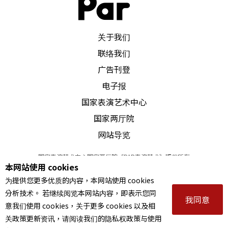
PAR 表演艺术杂志
关于我们
联络我们
广告刊登
电子报
国家表演艺术中心
国家两厅院
网站导览
国家表演艺术中心国家两厅院《PAR表演艺术》版权所有
本网站使用 cookies
©
2022
Performing arts redefined. All Rights Reserved
为提供您更多优质的内容，本网站使用 cookies
统一编号 Tax Id number 00973926
分析技术。 若继续阅览本网站内容，即表示您同
本站所提供相关演出资讯，如有异动应以主办单位公告为准。
我同意
意我们使用 cookies，关于更多 cookies 以及相
服务条款
｜
隐私权声明
｜
著作权声明
关政策更新资讯，请阅读我们的隐私权政策与使用