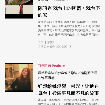
陈昭香 戏台上的团圆，戏台下
的家
身为明华园天字团的灵魂人物，陈昭香的生命轨
迹，便是一部流动的台湾歌仔戏史。从儿时以戏院
为家的日常，到成为撑起家族荣光的当家小生，她
对「家」的体悟早已超越血缘，化为戏班里互助共
荣的归属。同时，她底心也藏著一份体恤他人的温
|
文字
郝妮尔
柔，舍弃春节戏金，换取团员与亲人相聚的时光。
官网限定报导 2026/02/18
特别企画 Feature
最想看谁演的独角戏？导演／编剧邓依涵
的许愿清单
好想给姚淳耀一束光，让他在
舞台上搬演平凡而不凡的故事
姚淳耀在影像作品中挑战过多种不同面向、甚至极
端的角色，但无论他演的角色是明亮的、阴暗的、