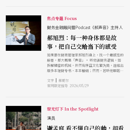
我大概是全场唯一、无论如何都无法让头碰到脚趾
现音乐的主导性有时太强，会直接拽著观众的感受
头的小孩子，看起来就像一条鱿鱼。」 她甚至在
走；但『声响』却能提供一个开放的空间，像是一
台北上过林丝缎开的舞蹈课，但记忆中，那是「所
股无形的力量，既能支撑舞者的流动，也能让观众
有小朋友都记得要穿裤袜，只有我光腿穿著高衩舞
焦点专题 Focus
在其中自由地填补想像。」她说。 在长年的跨界
衣跳舞，光是用看得都觉得羞耻。」诸如此类的例
合作中，王榆钧最享受的，莫过于那种「思考逻辑
子，颜讷一口气就可以抖出好几个，虽然说，即便
财务金融顾问暨Podcast《郝声音》主持人
完全不同」的撞击。她笑著分享，有时自己在工作
如此她仍然觉得自己喜欢跳舞。 「因为，跳舞应
室里磨出了一段节奏感强、能量饱满的音乐，满心
郝旭烈：每一种身体都是故
该算是一种，我们最难从自身逃离的表达形式
期待地带去排练场，编舞家听完却摇摇头说：「我
吧？」她说。 她一直离舞蹈不远。长大的时候开
事，把自己交给当下的感受
觉得跳不起来。」反而是有几次，她带著片段、破
始自行接触街舞，走进音乐，感受自己身体的样
碎、甚至让她感到有些「心虚」的声音去试验，编
子，颜讷形容，跳舞是一种非常纯粹的快乐，虽然
如果要在财商管理家郝旭烈身上，找一个最感性的
舞家却惊喜地回应：「我觉得这个很好！」 「那
她难免还是会有一双抽离的眼睛，且不断以那双眼
标签，那大概是「声音」。 听他谈财务逻辑，如
种感觉非常新鲜，」榆钧眼底闪烁著好奇，「我原
睛审视自己够不够美、够不够好。说到这里，她分
拆解精密的机械，井然有序且又化繁为简，连续出
本不确定这些破碎的东西能有什么对话，但真正动
享：「这样的状况，一直到我去纽约上GAGA
版多本理财专书，本本畅销；然而，若听他聊起艺
身体的人，他们理解音乐的方式跟我完全不同。这
People的时候才有所翻转。」
术，又会发现他的身体里住著小男孩的灵魂，勇
种化学反应，让我每一次跟舞蹈对话，都像是一个
|
文字
郝妮尔
敢、饱满，热情无限。那样的理性，与这样的感
全新的开始。」 「虽然我再怎么动，都不会是舞
官网限定报导 2026/05/29
性，在郝旭烈的身体里融为一体，并化作
者的身体，但我对舞台上的人之于声音的感受，充
Podcast《郝声音》里的侃侃而谈。 虽然说，他和
满了
艺术之间的联系，应是在更早以前就展开了。
「我大概在4、5岁时，有第一次登台经验。」郝旭
烈回忆。那时母亲在警备总部工作，黑胶唱片里播
聚光灯下 In the Spotlight
著的音乐，他哼哼唱唱倒也开心，没想到就这样被
拉著到台上唱歌，当时他天不怕地不怕，唱完全场
演员
热烈鼓掌。而后，成长期间他一路学了二胡、吉
谢孟庭 看不懂自己的帅，却看
他，甚至也会一点古筝，因此大学期间便开始民歌