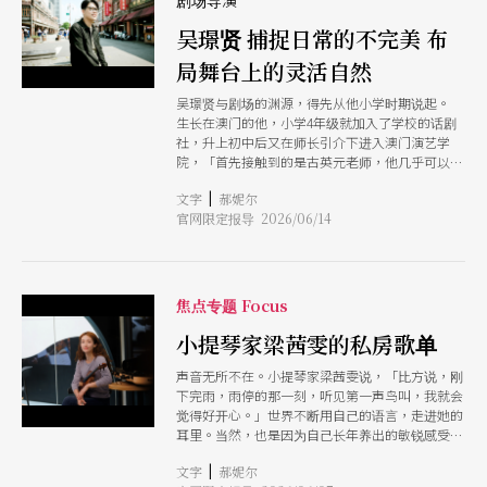
剧场导演
有人能够如此轻盈接住自己的恐惧，也似乎能变得
吴璟贤 捕捉日常的不完美 布
更敢于冒险了。 从独舞到群舞，创作何以需要构
作？ 首先，卡特琳娜开宗明义为我们展示何以自
局舞台上的灵活自然
己需要构作的理由。 「我在创作的时候，经常仰
赖身体的直觉。也因为这样，早期的作品以个人独
吴璟贤与剧场的渊源，得先从他小学时期说起。
舞为主。在独舞的状态中，所有的坚持都像是一种
生长在澳门的他，小学4年级就加入了学校的话剧
我的个人宣言。」卡特琳娜解释，由此看来，自编
社，升上初中后又在师长引介下进入澳门演艺学
自舞其实对她来说不成问题，问题在于她将跨度到
院，「首先接触到的是古英元老师，他几乎可以说
群舞的状态，那会是截然不同的经验。 「特别
是我的启蒙老师。」吴璟贤说。 当时踏入演艺学
是，我首次编制群舞作品的时候，自己也是台上的
|
文字
郝妮尔
院，学的不是表演，更像是创作思维，「比方说当
舞者之一，此时我就迫切地需要另外一双眼睛来
官网限定报导 2026/06/14
时澳门即将要立国安法，老师就带著我们一起讨论
看，所以过程中非常不安。这也是我为什么会找上
这对生活会有什么影响。现在想起来，那堂课程很
科斯塔斯的原因，即便我们的所追求的美学风格不
像是让我们这群青少年培养出独立思考的能力，可
尽然相同，不过奠基在深厚的友谊上，我仍相信他
以更认识自己。」 事实上，那样与生活紧密结
是相当了解我的对象，能够完全信任他。」 说到
合、从人本自身出发的思想，也一再影响吴璟贤日
焦点专题 Focus
这里，卡特琳娜表示，一般听到「构作」二字，大
后对于编剧、导演的想法定调。
家会以为那是更靠近理论学的工作，但事实上，她
小提琴家梁茜雯的私房歌单
想强调工作过程是更仰赖「实作」经验的互动。
科斯塔斯回应：「很多人想到构作这角色，都觉得
声音无所不在。小提琴家梁茜雯说，「比方说，刚
很模糊但是我想可以这么说：我们一起工作的时
下完雨，雨停的那一刻，听见第一声鸟叫，我就会
刻，是充满流动性、状态不断变化，我们不是固定
觉得好开心。」世界不断用自己的语言，走进她的
两种关系。并且，在创作过程中，无论是初期、后
耳里。当然，也是因为自己长年养出的敏锐感受，
期，构作重要的角色就是设下限制以及条件。无论
才能够使各种声音、自然而然地交织成她感应万物
是限制或条件，都未必是负面的词汇，我们只是要
|
文字
郝妮尔
的语汇。 梁茜雯的日常离不开音乐，但她所拥抱