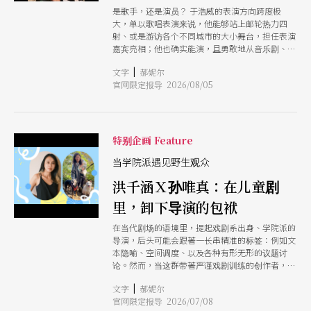
是歌手，还是演员？ 于浩威的表演方向跨度极
大，单以歌唱表演来说，他能够站上邮轮热力四
射、或是游访各个不同城市的大小舞台，担任表演
嘉宾亮相；他也确实能演，且勇敢地从音乐剧、跨
至歌仔戏、乃至电视节目多种形式的演出。采访之
|
文字
郝妮尔
初，开宗名义询问他如何看待自己的角色身分，哪
官网限定报导 2026/08/05
一定位更符合他心之所向？然他只是平静地说，
「在台湾，定位这件事情，好像不完全能由自己决
定。」 这句话说得很客气，但理解他的演艺之路
后，会知道他的演艺生活几乎是缘分与运气的参半
机会使然，于浩威置身其中，像是一个对星空许愿
特别企画 Feature
的大男孩，梦想在流星消失以前就倏忽实现了？
当学院派遇见野生观众
洪千涵Ｘ孙唯真：在儿童剧
里，卸下导演的包袱
在当代剧场的语境里，提起戏剧系出身、学院派的
导演，后头可能会跟著一长串精准的标签：例如文
本隐喻、空间调度、以及各种有形无形的议题讨
论。然而，当这群带著严谨戏剧训练的创作者，将
目光投向充满随机性、极度诚实、的「儿童剧」现
|
文字
郝妮尔
场，那又会变得如何呢？ 本文是导演洪千涵与孙
官网限定报导 2026/07/08
唯真的对谈。她们同样毕业于国立台北艺术大学戏