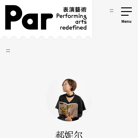
跳到主要内容区块
网站导览
:::
:::
郝妮尔