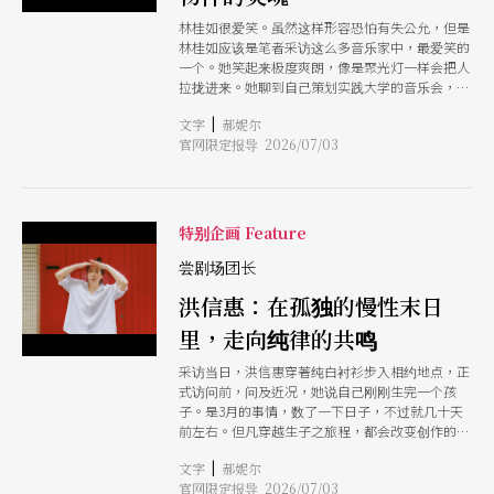
装、演员用拉高音调且放慢语速的方式说话；台下
的孩子则在父母的陪伴下，被动地接收著关于要听
林桂如很爱笑。虽然这样形容恐怕有失公允，但是
话、要刷牙或不要跟陌生人走等功能性宣导。 然
林桂如应该是笔者采访这么多音乐家中，最爱笑的
而，当我们近看这几年台湾儿童表演艺术的现场，
一个。她笑起来极度爽朗，像是聚光灯一样会把人
会发现那种缤纷、正向、带著说教的刻板印象，正
拉拢进来。她聊到自己策划实践大学的音乐会，写
在被一群「非典型」的创作者悄悄松动。 从双北
一首曲子，其中一段邀请小朋友跟女高音一起大
出发，对应城市儿童长出的剧场面貌 这场变革，
|
文字
郝妮尔
唱：「皮皮啾」这3个音节，光是谈起这段故事的
在以台北表演艺术中心为发展路线的「台北儿童艺
官网限定报导 2026/07/03
时候，她也笑得东倒西歪。 这么热情爽朗的林桂
术节」（后简称儿艺节）中，长出了极其特殊的当
如说，剧场是能把人看得一览无遗的地方，访谈
代城市生态。儿艺节在找寻创作者的过程中，刻意
时，她也把自己如何投身这场「亲子音乐」的冒险
引进了现代剧场背景、原本与儿童剧毫无关系的学
历程讲得一览无遗。故事可以从2013年的《凯吉一
院派导演，带著严谨的戏剧训练，将目光投向充满
岁》开始说起，原先只是一个高度实验之作，没想
特别企画 Feature
随机性、极度诚实的现场，众人一起学著在剧场里
到却意外成为极受亲子喜爱的作品。即便获得台新
卸下包袱，回归到故事怎么讲最有趣、最纯粹的初
艺术奖，仍然掩盖不了充满其丰富的趣味、冒险与
尝剧场团长
心。 这批创作者在儿艺节的平台上，开始尝试用
闪亮的本质。 或许也是这出作品，开辟林桂如对
相对有重量的议题走向儿童面前。他们会找寻更多
洪信惠：在孤独的慢性末日
于亲子音乐创作的一条大路。
沉思儿童面对的问题，比如死亡、性别、课业压力
里，走向纯律的共鸣
等。这种尝试带有极大的实验性与冒险弹性，色调
不再是传统的缤纷乐观。 以儿童剧来说，这样勇
采访当日，洪信惠穿著纯白衬衫步入相约地点，正
敢的创作，恰恰反映了双北城市的特殊生态。双北
式访问前，问及近况，她说自己刚刚生完一个孩
的孩子面对著更巨大的课业压力与城市生活节奏，
子。是3月的事情，数了一下日子，不过就几十天
心智年龄普遍早熟。为了回应这群特殊的城市儿
前左右。但凡穿越生子之旅程，都会改变创作的思
童，儿艺节在形式上走得比其他地方都更前卫，发
维及生命状态，而这段历程她刚刚开始经历，斜著
展出大量的游走型、沉浸式、互动式及装置类作
|
文字
郝妮尔
头想为我们整理一点脉络，说：「我天生超Ｐ（感
品。并且带著这些作品，这几年也逐步在台湾各
官网限定报导 2026/07/03
知型人格），不过一直都训练自己要很Ｊ（判断型