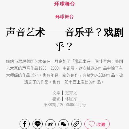
环球舞台
环球舞台
声音艺术──音乐乎？戏剧
乎？
纽约市惠尼美国艺术馆在一月企划了「我正坐在一间斗室内：美国
艺术家的声音作品1950－2000」主题展，这次挑选的作品中除了有
大师级的作品以外，也有年轻一辈的创作；有鲜为人知的作品、被
遗忘了的作品，也有一般市面上发售的作品。
|
文字
范菁文
|
摄影
林铄齐
第88期 / 2000年04月号
收藏