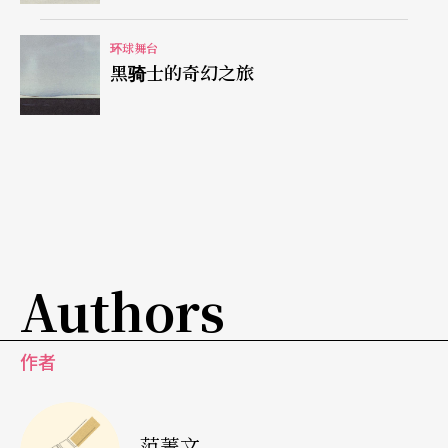
面长条座椅放置在这个类似实验小剧场一般的黑盒
环球舞台
子视听室里。整个空间空荡荡的：三张椅子、二个
黑骑士的奇幻之旅
架高的扩音箱。来访的听众随意地坐在地毯上，虽
不是太舒适，不过很自在。室内的灯光安排是全程
保持在昏暗的亮度。
未涵盖电脑音乐
视觉艺术工作者一般对于音乐的态度是不太在意其
Authors
理论分析的部分。因此较不受限于技术层面的束缚
而较容易接受非正统性或富有想像力的事物。惠尼
作者
美国艺术馆「我」主题展即是用这视觉艺术工作者
的角度来看二十世纪后半期的音乐创作。惠尼艺术
范菁文