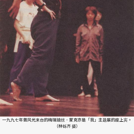
一九九七年曾风光来台的梅瑞迪丝．蒙克亦是「我」主题展的座上宾。
（林铄齐 摄）