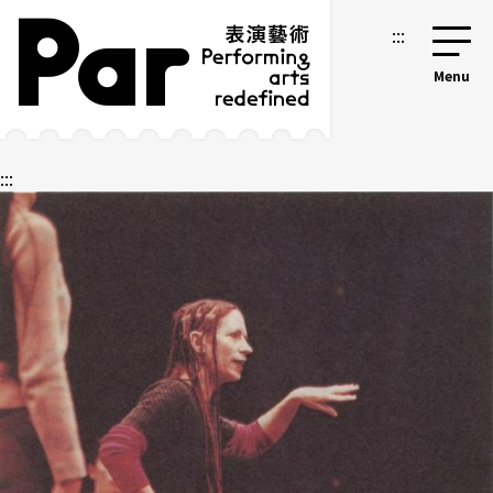
跳到主要内容区块
网站导览
:::
:::