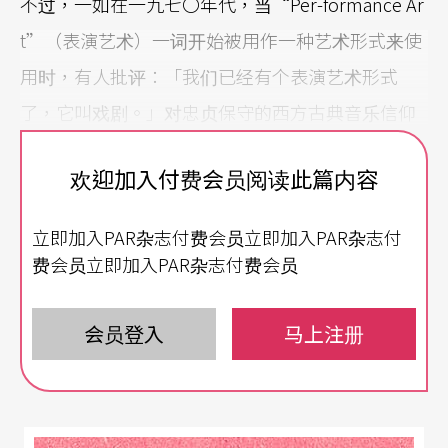
不过，一如在一九七〇年代，当“Per-formance Ar
t”（表演艺术）一词开始被用作一种艺术形式来使
用时，有人批评：「我们已经有个表演艺术形式
了，它叫戏剧。」对忠贞保守的西方古典音乐信仰
者来说，「声音艺术」同样地也被讥讽为套在奇形
欢迎加入付费会员阅读此篇内容
怪样音乐头上的光环。对非主流的前卫艺术工作者
来说，这则是片可以自由呼吸的天空。
立即加入PAR杂志付费会员立即加入PAR杂志付
费会员立即加入PAR杂志付费会员
以回顾前半世纪美国艺术家的作品为主题，纽约市
惠尼美国艺术馆（Whitney Museum of American A
会员登入
马上注册
rt）在一月十一日至一月十六日，企画「我正坐在
一间斗室内：美国艺术家的声音作品1950－2000」
（注2）主题展。此主题展是惠尼美国艺术馆回溯上