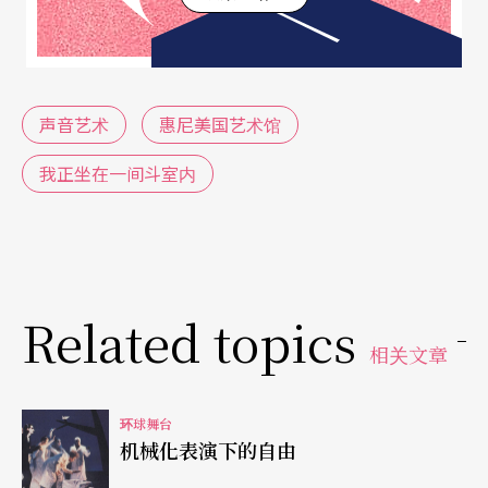
成一波波嗡嗡之声像泉水一般的律动向你涌来。同
时是温柔的又同时是阳刚的。这间斗室俨然变成了
制造这些声音的「乐器」。
声音艺术
惠尼美国艺术馆
视觉艺术的角度
我正坐在一间斗室内
《我》是早期美国声音艺术作品的代表之一。那时
的声音艺术所意涵的是较纯粹以声音作为创作素材
的作品，不假借任何乐谱符号或乐师的诠释、仲
Related topics
介。因此这类作品有时也被称作「听觉作品」（au
相关文章
dio works）。这类作品及其创作方式吸引了许多非
音乐背景的艺术工作者。同时也引起科班作曲家寻
环球舞台
机械化表演下的自由
找非主流音乐创作的兴趣。「我」主题展即包括了