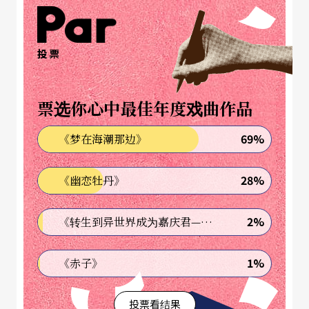
一世纪美国艺术（American Century）的展览系列
之一。《我正坐在一间斗室内……》名称是取自作
曲家艾文．路西尔（Alvin Lucier）一九七一年的音
投票
响带作品（audio tape piece）。艾文在这支作品中
用自已的声音陈述：「我正坐在一间斗室内，这间
票选你心中最佳年度戏曲作品
是与你目前所在的那间不一样的。我正在录我自己
69%
《梦在海潮那边》
说话的声音，然后我将在这室内重复播放这段录
音，一遍又一遍，直到共鸣的频率渐渐增强到掩盖
28%
《幽恋牡丹》
了我的说话。最后除了我说话的节奏也许还可以辨
2%
《转生到异世界成为嘉庆君—发现我的祖先是诈骗集团!?》
识之外，我所说的话再也无法辨认……。」这支作
品就像重叠的加法一般。艾文在这支作品成形的同
1%
《赤子》
时亲自参与，同时说明作品的创作过程、意图及结
果。一段一段重复的句子被连续地播放与重叠，形
投票看结果