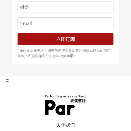
带、罗瑞．安德森（Laurie Anderson）一九七〇年
的作品、卢．瑞得（Lou Reed）一九七五年的吉他
回音（guitar-feedback）作品Metal Machine Musi
c，还有富后现代色彩的唱片DJ「DJ幽灵」（DJ Sp
立即订阅
ooky）的新作品。除此，几支以较传统演出方式呈
*通过递交此表格，即表示您接受并同意已阅读本网站的使用
现，但内容非常不传统的作品有电子吉他演奏的葛
条款，私隐政策和个人资料收集声明。
兰．布兰卡（Glenn Branca）奏鸣曲一号其中一个
乐章、梅瑞迪丝．蒙克（Meredith Monk）玩弄喉
:::
音唱法的作品Our Lady of Late，以及由菲利普．格
拉斯（Philip Glass）及其乐团演奏费时206分钟的
作品Music in 12 Parts。
PAR 表演艺术杂志
关于我们
注：