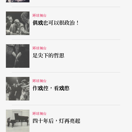
视觉艺术工作者，如雕刻家布鲁斯．诺门（Bruce N
auman）及意念艺术工作者（conceptual artist）
环球舞台
偶戏也可以很政治！
维托．阿康希（Vito Acconci）的作品。作曲家史帝
夫．赖克（Steve Reich）实验「具象音乐」作曲法
（musi-que concrète）的作品Come Out以及一般
环球舞台
足尖下的哲思
争论为第一支具有“Minimalism”（极限主义）风
格作品的泰瑞．瑞利（Terry Riley）的Mes-calin Mi
x也在展览之列。
环球舞台
作戏倥，看戏憨
「我」主题展六天的展期内共挑选了近一百支的作
品。主办单位在其馆内二楼的视听室每天以五个半
环球舞台
小时马拉松的播放方式供来访者自由进出欣赏。视
四十年后，灯再亮起
听室内原本的座椅全被移开，只剩下三张黑色的宽