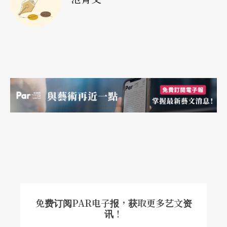
馆这次挑选的作品中除了有上述所提大师级的作品
以外，也有年轻一辈的创作；有鲜为人知的作品、
被遗忘了的作品，也有一般市面上发售的作品。
「我」主题展所没有涵盖的部分是由科班音乐创作
者主导的电子／电脑音乐领域。作品如：密顿．巴
比特（Milton Babbitt）、皮耶．布列兹（Pierre Bo
ulez）、摩尔顿．苏巴尼克（Morton Subot-nic
k）、或甚至奥托．路安宁（Otto Luening）早期具
有原创性与实验性的录音带作品（tape works）也
不在「我」主题展之列。
不过来访者可以听到美国富争议性的作曲家约翰．
免费订阅PAR电子报，获取更多艺文资
讯！
凯吉（John Cage）的八十六分钟文字作品原声