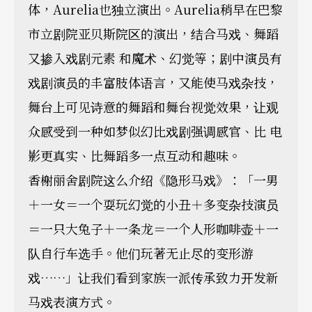
体，Aurelia也独立演出。Aurelia稍早在巴黎
市立剧院亚贝斯院区的演出，结合马戏、舞蹈
又掺入戏剧元素 和魔术、幻觉等；剧中演员有
戏剧演员的丰富肢体语言，又能使马戏杂技，
舞台上可见诗意的舞蹈和舞台视觉效果，让观
众感受到一种如梦似幻比戏剧强调感官、比 电
影更真实、比舞蹈多一点互动和趣味。
香榭丽舍剧院这么介绍《隐形马戏》：「一男
＋一女＝一个耍玩幻觉的小丑＋多变杂技演员
＝一只大兔子＋一条龙＝一个人形咖啡壶＋一
队自行车选手。他们玩著无止尽的变形游
戏……」让我们看到家族一派传承致力开发新
马戏表演方式。