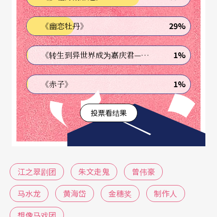
29%
《幽恋牡丹》
1%
《转生到异世界成为嘉庆君—发现我的祖先是诈骗集团!?》
1%
《赤子》
投票看结果
江之翠剧团
朱文走鬼
曾伟豪
马水龙
黄海岱
金穗奖
制作人
想像马戏团