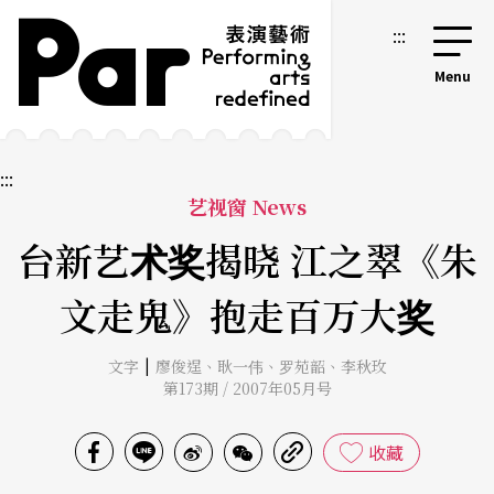
跳到主要内容区块
网站导览
:::
:::
艺视窗 News
台新艺术奖揭晓 江之翠《朱
文走鬼》抱走百万大奖
|
文字
廖俊逞
、
耿一伟
、
罗苑韶
、
李秋玫
第173期 / 2007年05月号
收藏