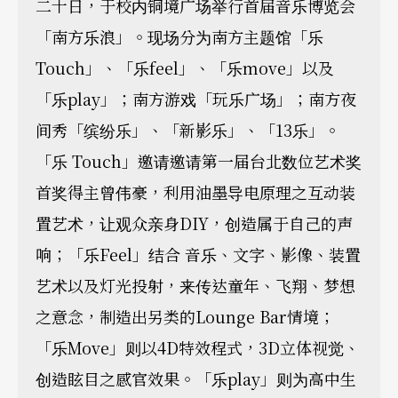
二十日，于校内铜境广场举行首届音乐博览会
「南方乐浪」。现场分为南方主题馆「乐
Touch」、「乐feel」、「乐move」以及
「乐play」；南方游戏「玩乐广场」；南方夜
间秀「缤纷乐」、「新影乐」、「13乐」。
「乐 Touch」邀请邀请第一届台北数位艺术奖
首奖得主曾伟豪，利用油墨导电原理之互动装
置艺术，让观众亲身DIY，创造属于自己的声
响；「乐Feel」结合 音乐、文字、影像、装置
艺术以及灯光投射，来传达童年、飞翔、梦想
之意念，制造出另类的Lounge Bar情境；
「乐Move」则以4D特效程式，3D立体视觉、
创造眩目之感官效果。「乐play」则为高中生