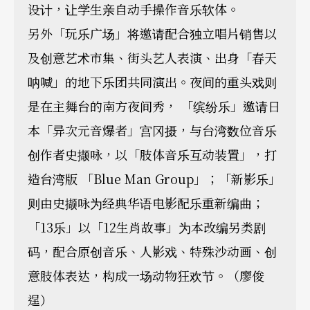
设计，让学生亲自动手操作音乐软体。
另外「玩乐广场」将邀请配合独立唱片销售以
及创意艺术市集、街头艺人表演、出身「春天
呐喊」的地下乐团共同演出。夜间的重头戏则
是在主舞台的南方夜间秀， 「缤纷乐」邀请日
本「异次元音爆者」宫冈摄，与台湾数位音乐
创作者史撷咏，以「肢体音乐互动装置」，打
造台湾版 「Blue Man Group」；「新影乐」
则由史撷咏为经典华语电影配乐重新编曲；
「13乐」以「12生肖故事」为本改编另类剧
码，配合原创音乐、人影戏、特殊沙动画、创
意肢体表达，构成一场动物狂欢节。（廖俊
逞）