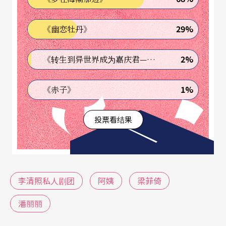
电击棒刺激，以便三不五时从气厥的昏迷中惊醒。
29%
《幽恋牡丹》
为了完成传宗接代的心愿，她强迫两个儿子（一个
同性恋阿杰、一个是双性人阿荣──由女演员王世
2%
《转生到异世界成为嘉庆君—发现我的祖先是诈骗集团!?》
纬饰演）接受她安排的两位媳妇（两个不能说话的
充气娃娃），并不时教导夫妻床第须知。舞蹈老师
1%
《赤子》
阿龙是阿杰的情人，也是阿姨的指定接班人，但一
投票看结果
直承受著家庭压力。剧终前，儿子们发现所谓的阿
姨，原来是廿年前抛妻弃子去变性的父亲（幸好都
留著那根屌），他们淡淡地与母亲告别。母亲一面
情绪崩溃，一面将被遗弃的充气娃娃装入垃圾袋，
李清照私人剧团
阿姨
梁菲倚
赶丢给垃圾车，却在音乐歌声中，迎接被电击棒击
潘丽丽
昏的父亲所生下的所谓的孙子（纸板婴儿）。