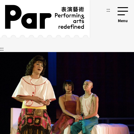
跳到主要内容区块
网站导览
:::
:::