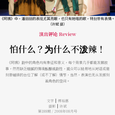
《阿姨》中，潘丽丽的表现尤其亮眼，也只有她唱的歌，特别带有表情。
（许斌 摄）
演出评论 Review
怕什么？为什么不泼辣！
《阿姨》剧中的角色均有象征和意义，每个背景几乎都能发展故
事，然而缺乏细腻的情境酝酿戏剧性，观众可以轻易地从对话或是
刻意铺排的台位了解（或不了解）情节，当然，表演也无从发挥刻
画角色的空间。
|
文字
傅裕惠
|
摄影
许斌
第188期 / 2008年08月号