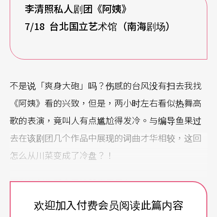
李清照私人剧团《阿姨》
7/18
台北国立艺术馆（南海剧场）
不是说「爽身大砲」吗？伤感的台风没有扫去我找
《阿姨》看的兴致，但是，两小时左右看似热舞高
歌的表演，竟叫人有点尴尬得发冷。与编导鱼果过
去在该剧团几个作品中展现的词曲才华相较，这回
怎么从川菜变成了冷盘？！
犀利的创作概念无法落实于舞台
欢迎加入付费会员阅读此篇内容
台词与剧场空间处理不仅缺乏「捏塑」，转场与节