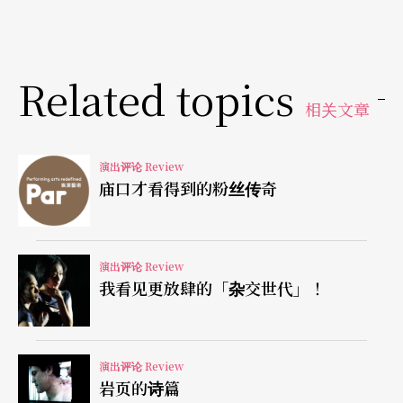
这则现代「惊世媳妇」的寓言，相当反讽；一则表
现了社会传宗接代的压力与期待，二则赋予自欺欺
Related topics
人、自我催眠也催眠他人等多层次的解读空间，著
相关文章
实精采！美国当代剧作家如哈瑞．康德伦（Harry K
ondoleon）与尼基．席尔佛（Nicky Silver）等都
演出评论 Review
曾以夸张幽默的方式，展现他们对传统社会家庭价
庙口才看得到的粉丝传奇
值观犀利的批判；即使是虚构的情境，他们的剧作
都有完整的结构与情节铺叠。《阿姨》剧中的角色
演出评论 Review
均有象征和意义，每个背景几乎都能发展故事，然
我看见更放肆的「杂交世代」！
而缺乏细腻的情境酝酿戏剧性（例如妈妈穿著旗
袍，大剌剌走入阿姨的排演班，有点不合逻辑），
演出评论 Review
观众可以轻易地从对话或是刻意铺排的台位了解
岩页的诗篇