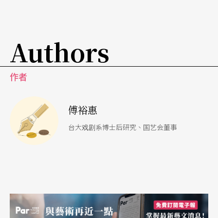
好几副眼镜。不仅狂掠粗话、装疯卖傻，剧中的唱
段诸如描绘当年几乎寻死的〈河边〉与既羞赧又大
胆的〈万金油之歌〉等表演都让人拍案叫绝！也只
Authors
有她唱的歌，特别带有表情；也只有潘丽丽能随时
引吭，并随时高亢转音。一场龙山寺起乩掷筊的
作者
戏，犹胜传统戏曲的丑行，较诸她在歌仔戏演出那
副酸苦可怜的形象，相信戏迷应该会不敢相信自己
傅裕惠
的眼睛！
台大戏剧系博士后研究、国艺会董事
剧终前的〈舞曲观世音〉伏笔，应该是破题之作；
然而就视觉来说，伴舞的「彩虹金童」的外型简
单，无法堆叠象征意涵的戏剧性；MV式精采的舞蹈
设计，像是行销这一个观音意象（image），与戏