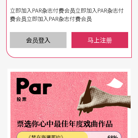
奏也显得沈重、生涩，部分演员的表演非常有问
立即加入PAR杂志付费会员立即加入PAR杂志付
题，更遑论整体呈现与所谓的音乐／歌舞剧美感有
费会员立即加入PAR杂志付费会员
著相当程度的落差。究竟是制作经费捉襟见肘所
致？还是导演经验不足之害？剧本强烈的创作意念
会员登入
马上注册
似是高高悬挂、傲视著台下人间，导演却无法将犀
利的概念，以具体的肢体与画面呈现，执行于舞台
之上。
《阿姨》的故事情节看似为正妹歌舞团荣届退休的
投票
「阿姨」（梁菲倚饰演）团长，排练最后一场表
演，实则建构一则失能家庭（dysfunctional famil
票选你心中最佳年度戏曲作品
y）的现代寓言。生病的母亲（歌仔戏名旦潘丽丽饰
演，剧中的医生没有点破妈妈生的是什么病）需要
68%
《梦在海潮那边》