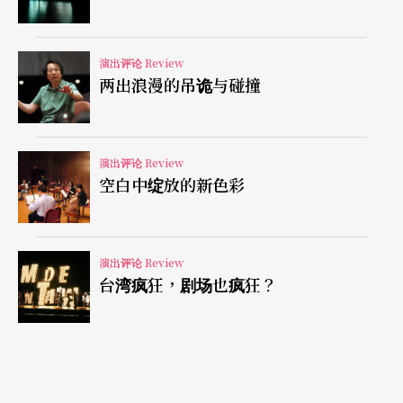
（或不了解）情节，当然，表演也无从发挥刻画角
色的空间。一时之间，真实的演员与虚拟的角色不
演出评论 Review
断交错、干扰；台词听起来像是即兴而非背诵，演
两出浪漫的吊诡与碰撞
员的肢体也未经严格雕塑，剧中时地的指涉虚虚实
实（例如指退休演出地点就在南海剧场等等），台
演出评论 Review
上、台下的交流也走走、停停。
空白中绽放的新色彩
潘丽丽表现亮眼让戏迷惊艳
演出评论 Review
可惜熟悉潘丽丽戏曲表演的观众，无从比较她这次
台湾疯狂，剧场也疯狂？
的表现。女演员王世纬与梁菲倚的角色相当有趣，
显然编剧的创作仍具有潜力（是不是没时间多写作
练习？），潘丽丽的表现尤其亮眼，甚至让我跌破