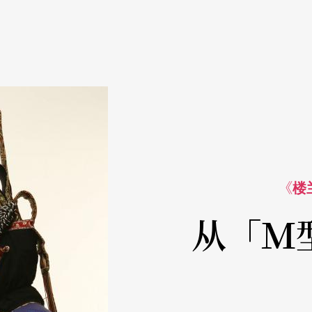
《楼
从「Ｍ