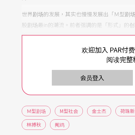
世界剧场的发展，其实也慢慢发展出「Ｍ型剧
股剧场最in的潮流。前者强调的是「形式」的
实。
欢迎加入 PAR付
创团超过二十年的「当代传奇剧场」，从创团
阅读完整
持续在进行中国与世界经典的重新创造工程。
大团结的产物。
会员登入
叶锦添华丽繁复的服装，魏海敏作表精致的演
夫妇的全力投入，让《楼兰女》在今天看来，
Ｍ型剧场
M型社会
金士杰
荷珠新
们，经典的改编与再创作，绝不是所谓的创作
深层魅力。
林搏秋
阉鸡