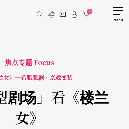
:::
0
焦点专题 Focus
兰女》─希腊悲剧．京戏变装
型剧场」看《楼兰
女》