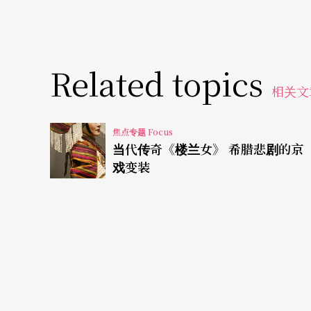
创作趋势的两端：原创或改编／经典或创新
如果说，原创或改编／经典或创新，是台湾「
Related topics
现，不管是媒体或观众，似乎都会给予原创作
相关文
会发现，经典改编一直都是世界舞台的主流。
焦点专题 Focus
将在国家戏剧院由全男性演出的莎剧《第十二
当代传奇《楼兰女》 希腊悲剧的京
拉剧团」，以俄罗斯剧场人质事件改编的《剧
戏变装
今年台北艺术节的开幕大戏，罗伯．威尔逊跟
难求的日本铃木忠志导演的《酒神》，乃至于
家》……，通通都是经典剧作的重新诠释。
相较于国外来台演出诸多成功案例，远的以台