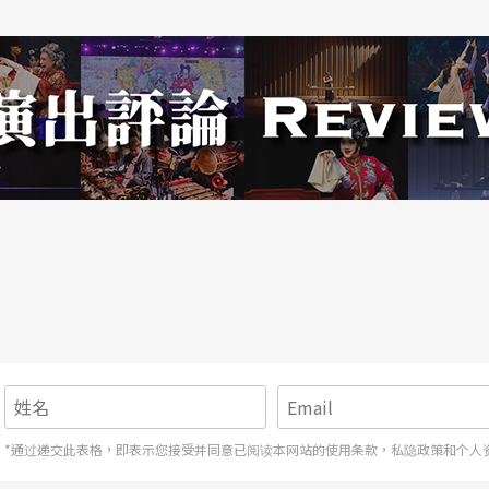
势两端的话，我们会发现：国际名牌或国内重要剧
，似乎是剧团票房是否成功的二个参考座标。
当的场地演出，最后还是依靠大量曝光的电视广
年首次来台演出，一个月的票房在演出前半年就在
成的票房磁吸效应，但是，它们的本质都是好作品
持，否则在台湾想要进行大规模演出，行销工作变
编，似乎都要比新创作来得少些话题性可以操作。
原因。或许，这也是台湾创作者较少去进行经典改
*通过递交此表格，即表示您接受并同意已阅读本网站的使用条款，私隐政策和个人
指出，面对「M型化社会」的困境，人们可以有