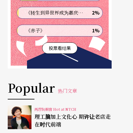
2%
《转生到异世界成为嘉庆君—发现我的祖先是诈骗集团!?》
1%
《赤子》
投票看结果
Popular
热门文章
两厅院橱窗 Hot at NTCH
理工脑加上文化心 期许让老店走
在时代前端