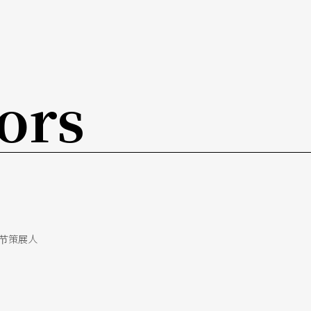
作者将时事或特殊议题，经过简单处理之后，生猛
少关注同性恋议题的作品。现任台北市文化局局长
对政治议题多有涉猎。
ors
哪些作品会被一再搬演，我们不得不承认，将时事
会再被搬上舞台了。最常被重新搬演的台湾剧场名
配》。这个作品改编自京剧里的《荷珠配》，时代
所在。商业剧场是如此，前卫剧场或艺术性剧场亦
节策展人