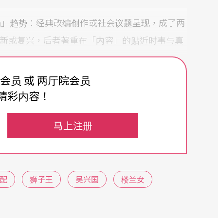
场」趋势：经典改编创作或社会议题呈现，成了两
创新或复兴，后者著重在「内容」的贴近时事与真
费会员 或 两厅院会员
作改编自莎剧《马克白》的《欲望城国》开始，就
精彩内容！
重新搬演的《楼兰女》，更是台湾艺文界十四年前
马上注册
出，许博允机锋处处的音乐，加上吴兴国与林秀伟
仍旧精采动人。更重要的是，这出戏又再次提醒我
配
狮子王
吴兴国
楼兰女
力不继的表现。相反的，它可以让我们发现经典的