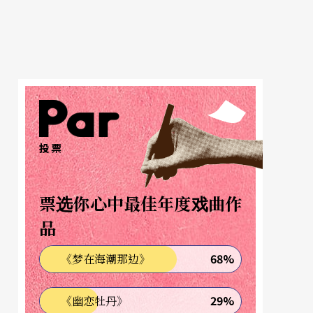
投票
票选你心中最佳年度戏曲作
品
68%
《梦在海潮那边》
29%
《幽恋牡丹》