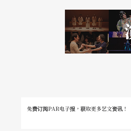
另一方面，若是谈到台湾「Ｍ型剧场」观众趋
团vs.形成粉丝支持的小团或强调行销的作品
百老汇音乐剧《狮子王》，在小巨蛋那么不适
告，拯救了整体票房。加拿大「太阳剧团」明
二周内售尽…，固然，这是名牌剧团或名作造
跟好剧团。
也就是说，除非剧团已经有固定的死忠粉丝支
得非常非常之重要。但是，旧作重演或经典改
或许，这也正是台湾剧团大多倾向搬演新作的
编工程的问题所在。
免费订阅PAR电子报，获取更多艺文资讯！
提出「M型社会」理论的日本趋势专家大前研一