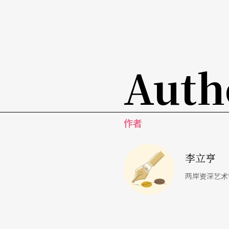
「小剧场」或「前卫剧场」来看：则有不少创
地在观众面前呈现。早逝的田启元，创作了不
李永萍，大学时代所组织的「环墟剧场」，则
Auth
近的来看台湾剧坛的演出，若要说台湾剧坛有
或社会议题置入行销于创作的作品，已经很少
作，是金士杰为「兰陵剧坊」编作的《荷珠新
作者
背景则被改成一九八○年，首演时的台北。
以传统为基础去创新，一直是剧场创作的王道
李立亨
然！
两岸资深艺术
观众趋势两端：名牌vs.粉丝／大团vs.行销